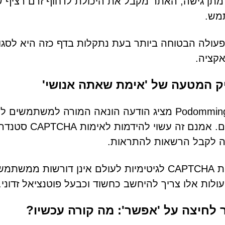
תן גישה, האתר מקבל את היכולת לדחוף זרם רציף של
מש.
עולה הבטוחה ביותר בעת נתקלות בדף כזה היא לסגור 
קציה.
ק המטעה של 'אימת שאתה אנושי'
Podomming.com מציג הודעה הונאה המורה למשתמ
רובוטים. אמנם
ה לקבל הרשאות להתראות.
מערכות CAPTCHA לגיטימיות לעולם אינן דורשו
ולות אלו צריך להיחשב כחשוד וכבעל פוטנציאל זדוני.
לחיצה על 'אפשר': מה קורה עכשיו?