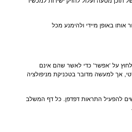
 תוכן מטעה ועלול להזיק ישירות למכשיר
אותו באופן מיידי ולהימנע מכל
שים ללחוץ על 'אפשר' כדי לאשר שהם אינם
 זה עשוי להידמות לאימות CAPTCHA סטנדרטי, אך למעשה מדובר בטכניקת מניפולציה
ת ממשתמשים להפעיל התראות דפדפן. כל דף המשלב