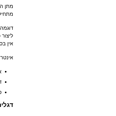
מתחיל 
דוגמה 
ליצור 
אין בס
אינטר
א
ד
פ
דגלים א