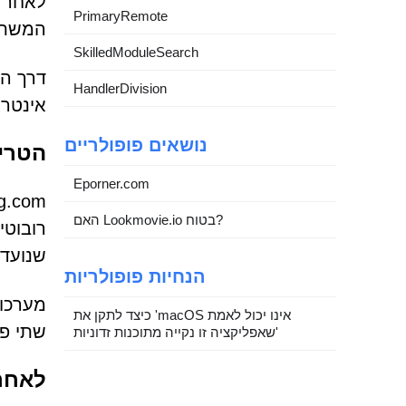
לאחר מ
PrimaryRemote
המשת
SkilledModuleSearch
דרך הפ
HandlerDivision
אינטרא
נושאים פופולריים
הטרי
Eporner.com
האם Lookmovie.io בטוח?
שנועד
הנחיות פופולריות
כיצד לתקן את 'macOS אינו יכול לאמת
שתי פע
שאפליקציה זו נקייה מתוכנות זדוניות'
לאחר 