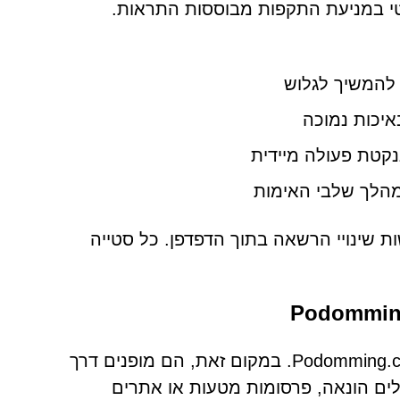
ות CAPTCHA מזויפות הוא קריטי במניעת התקפות מבוססות התראות.
 להמשיך לגלוש
נקטת פעולה מיידית
הלך שלבי האימות
נן מבקשות שינויי הרשאה בתוך הדפדפן. כל סטייה
רוב המבקרים אינם מנווטים במכוון לאתרים סוררים כמו Podomming.com. במקום זאת, הם מופנים דרך
לים הונאה, פרסומות מטעות או אתרים