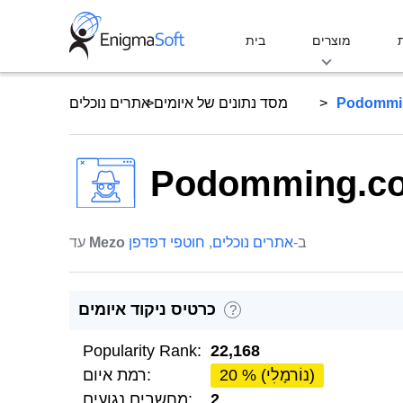
Skip
to
מוצרים
בית
content
Podommi
מסד נתונים של איומים
אתרים נוכלים
Podomming.c
ב-
אתרים נוכלים
,
חוטפי דפדפן
Mezo
עד
כרטיס ניקוד איומים
?
Popularity Rank:
22,168
20 % (נוֹרמָלִי)
רמת איום:
2
מחשבים נגועים: