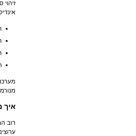
אינדיק
ה
הנחיות
ה
ח
מנורמה
איך מש
ערוצים