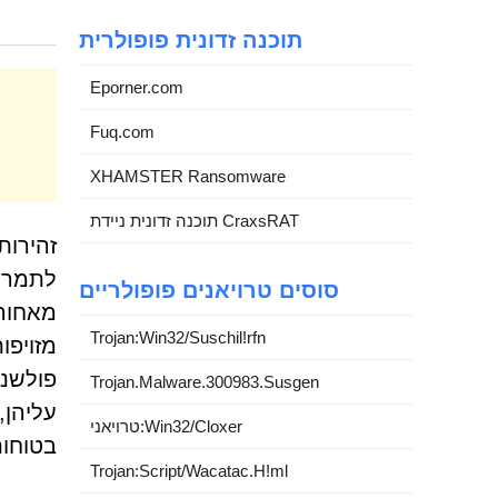
תוכנה זדונית פופולרית
Eporner.com
Fuq.com
XHAMSTER Ransomware
תוכנה זדונית ניידת CraxsRAT
זהירות
לתמרן 
סוסים טרויאנים פופולריים
Trojan:Win32/Suschil!rfn
מזויפו
פולשני
Trojan.Malware.300983.Susgen
עליהן,
טרויאני:Win32/Cloxer
בטוחות המפ
Trojan:Script/Wacatac.H!ml