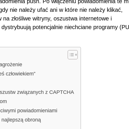
iadomienia push. Po włączeniu powiadomienia te 
dy nie należy ufać ani w które nie należy klikać,
a złośliwe witryny, oszustwa internetowe i
e dystrybuują potencjalnie niechciane programy (PU
agrożenie
eś człowiekiem”
 oszustw związanych z CAPTCHA
com
zciwymi powiadomieniami
t najlepszą obroną