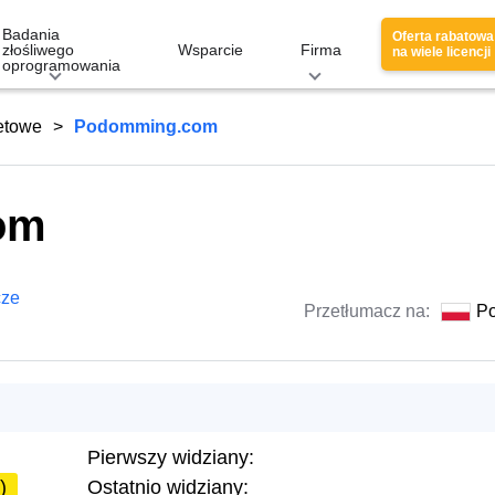
Badania
Oferta rabatowa
złośliwego
Wsparcie
Firma
na wiele licencji
oprogramowania
netowe
Podomming.com
om
cze
Przetłumacz na:
Po
Pierwszy widziany:
)
Ostatnio widziany: