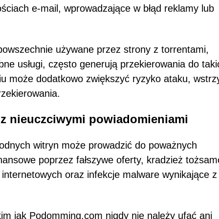
ościach e-mail, wprowadzające w błąd reklamy lub
powszechnie używane przez strony z torrentami,
bne usługi, często generują przekierowania do taki
iu może dodatkowo zwiększyć ryzyko ataku, wstrz
rzekierowania.
 z nieuczciwymi powiadomieniami
godnych witryn może prowadzić do poważnych
nansowe poprzez fałszywe oferty, kradzież tożsam
t internetowych oraz infekcje malware wynikające z
kim jak Podomming.com nigdy nie należy ufać ani