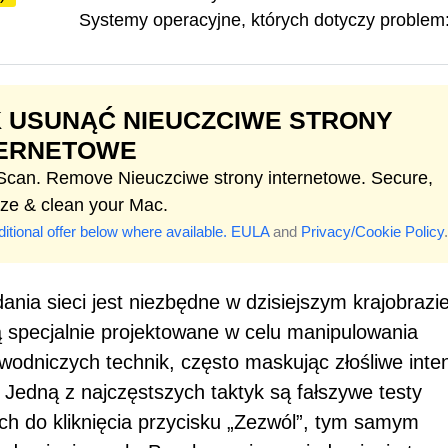
Systemy operacyjne, których dotyczy problem
 USUNĄĆ NIEUCZCIWE STRONY
TERNETOWE
 Scan. Remove Nieuczciwe strony internetowe. Secure,
ize & clean your Mac.
itional offer below where available.
EULA
and
Privacy/Cookie Policy
.
nia sieci jest niezbędne w dzisiejszym krajobrazi
ą specjalnie projektowane w celu manipulowania
dniczych technik, często maskując złośliwe inte
 Jedną z najczęstszych taktyk są fałszywe testy
h do kliknięcia przycisku „Zezwól”, tym samym