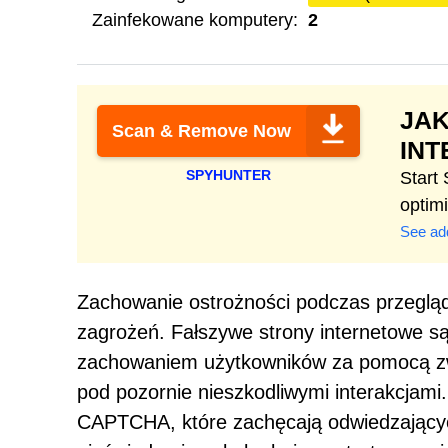
Zainfekowane komputery:
2
JAK
Scan & Remove Now
IN
SPYHUNTER
Start
optim
See add
Zachowanie ostrożności podczas przegląda
zagrożeń. Fałszywe strony internetowe s
zachowaniem użytkowników za pomocą zwo
pod pozornie nieszkodliwymi interakcjami.
CAPTCHA, które zachęcają odwiedzającyc