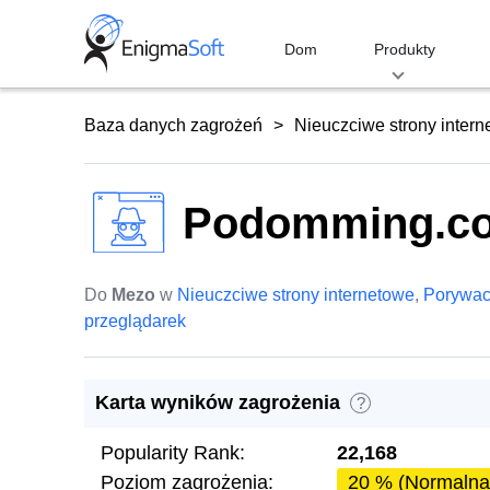
Skip
to
Dom
Produkty
content
Baza danych zagrożeń
Nieuczciwe strony inter
Podomming.c
Do
Mezo
w
Nieuczciwe strony internetowe
,
Porywa
przeglądarek
Karta wyników zagrożenia
?
Popularity Rank:
22,168
Poziom zagrożenia:
20 % (Normalna