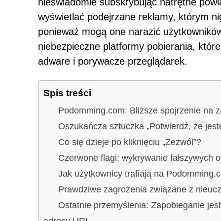
nieświadomie subskrybując natrętne pow
wyświetlać podejrzane reklamy, którym nig
ponieważ mogą one narazić użytkowników n
niebezpieczne platformy pobierania, któr
adware i porywacze przeglądarek.
Spis treści
Podomming.com: Bliższe spojrzenie na z
Oszukańcza sztuczka „Potwierdź, że jest
Co się dzieje po kliknięciu „Zezwól”?
Czerwone flagi: wykrywanie fałszywych
Jak użytkownicy trafiają na Podomming.
Prawdziwe zagrożenia związane z nieuc
Ostatnie przemyślenia: Zapobieganie jes
adresy URL