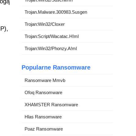
mogą
Trojan.Malware.300983.Susgen
Trojan:Win32/Cloxer
P),
Trojan:Script/Wacatac.H!ml
Trojan:Win32/Phonzy.A!ml
Popularne Ransomware
Ransomware Mmvb
Ofoq Ransomware
XHAMSTER Ransomware
Hlas Ransomware
Poaz Ransomware