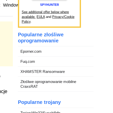
:
Windows
SPYHUNTER
See additional offer below where
available.
EULA
and
Privacy/Cookie
Policy
.
Popularne złośliwe
oprogramowanie
Eporner.com
Fuq.com
XHAMSTER Ransomware
e
Złośliwe oprogramowanie mobilne
CraxsRAT
ncje
Popularne trojany
Trojan:Win32/Suschil!rfn