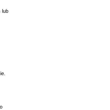
 lub
ie.
do