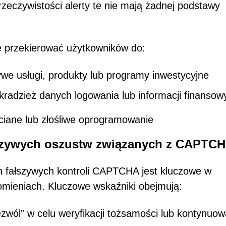
 rzeczywistości alerty te nie mają żadnej podstawy
e przekierować użytkowników do:
ywe usługi, produkty lub programy inwestycyjne
kradzież danych logowania lub informacji finansow
ciane lub złośliwe oprogramowanie
łszywych oszustw związanych z CAPTC
fałszywych kontroli CAPTCHA jest kluczowe w
mieniach. Kluczowe wskaźniki obejmują:
ezwól” w celu weryfikacji tożsamości lub kontynuow