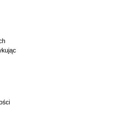
ch
ykując
ości