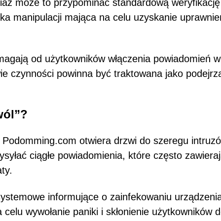
ociaż może to przypominać standardową weryfikację
ika manipulacji mająca na celu uzyskanie uprawnie
agają od użytkowników włączenia powiadomień w
ie czynności powinna być traktowana jako podejrz
wól”?
 Podomming.com otwiera drzwi do szeregu intruzó
ysyłać ciągłe powiadomienia, które często zawiera
ty.
systemowe informujące o zainfekowaniu urządzeni
 celu wywołanie paniki i skłonienie użytkowników 