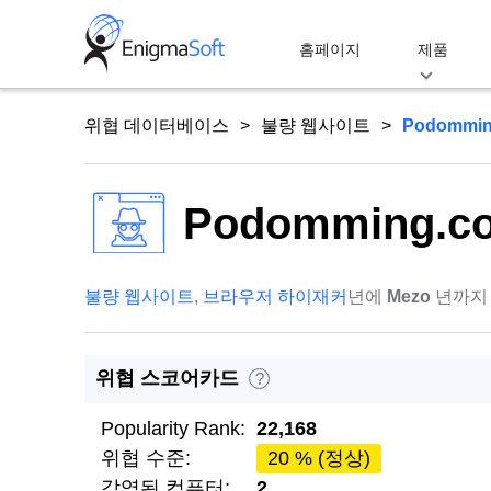
Skip
to
홈페이지
제품
content
위협 데이터베이스
불량 웹사이트
Podommin
Podomming.c
불량 웹사이트
,
브라우저 하이재커
년에
Mezo
년까지
위협 스코어카드
?
Popularity Rank:
22,168
위협 수준:
20 % (정상)
감염된 컴퓨터:
2