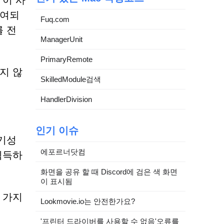
 이 사
부여되
Fuq.com
 전
ManagerUnit
PrimaryRemote
지 않
SkilledModule검색
HandlerDivision
인기 이슈
사기성
에포르너닷컴
획득하
화면을 공유 할 때 Discord에 검은 색 화면
이 표시됨
 가지
Lookmovie.io는 안전한가요?
'프린터 드라이버를 사용할 수 없음'오류를