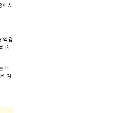
설정에서
을 악용
를 숨
는 데
은 여