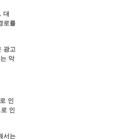
. 대
 경로를
은 광고
는 악
로 인
드로 인
여해서는