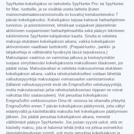
SpyHunter-kokeilujakso on tarkoitettu SpyHunter Pro- tai SpyHunter
for Mac -tuotteille, ja se sisältää useita laitteita (kuten
mainosmateriaaleissa/ostosivulla on kuvattu) kertaluonteiseksi 7
päivän kokeilujaksoksi. Kokeilujakso tarjoaa kattavat haittaohjelmien
tunnistus- ja poistotoiminnot, tehokkaat suojaukset järjestelmän
aktiiviseen suojaamiseen haittaohjelmauhilta sekä pääsyn tekniseen
tukitiimiimme SpyHunter-tukipalvelun kautta. Sinulta ei veloiteta
maksuja etukäteen kokeilujakson aikana, vaikka kokeilujakson
aktivoimiseen vaaditaan luottokortti. (Prepaid-luotto-, pankki- ja
lahjakortteja ei välttämättä hyväksytä tässä tarjouksessa.)
Maksutapasi vaatimus on varmistaa jatkuva ja keskeytymätön
suojaus siirryttäessäsi kokeilujaksosta maksulliseen tilaukseen, jos
päätät ostaa. Maksutavaltasi ei veloiteta maksusummaa etukäteen
kokeilujakson aikana, vaikka rahoituslaitoksellesi voidaan lähettää
valtuutuspyyntöjä maksutapasi voimassaolon varmistamiseksi
(tällaiset valtuutuspyynnöt eivät ole EnigmaSoftin veloituspyyntöjä,
mutta maksutavastasi ja/tai rahoituslaitoksestasi riippuen ne voivat
vaikuttaa tilisi saatavuuteen). Voit peruuttaa kokeilujaksosi
EnigmaSoftin verkkosivuston Oma tili -osiossa tai ottamalla yhteyttä
EnigmaSoftiin ennen 7 päivän kokeilujakson päättymistä, jotta vältyt
erääntyvältä ja käsiteltävältä maksulta heti kokeilujakson päättymisen
jälkeen. Jos päätät peruuttaa kokeilujakson aikana, menetät
välittömästi pääsyn SpyHunteriin. Jos jostain syystä uskot, että on
käsitelty maksu, jota et halunnut tehdä (mikä voi johtua esimerkiksi
järjestelmänvalvojan syistä), voit myös peruuttaa kokeilujakson ja