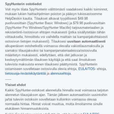
SpyHunterin ostotiedot
Voit myös tilata SpyHunterin välittömästi saadaksesi kaikki toiminnot,
mukaan lukien haittaohjelmien poiston ja pääsyn tukiosastoomme
HelpDeskin kautta. Tilaukset alkavat tyypillisesti
$49.98
puolivuosittain (SpyHunter Basic Windows) ja
$79.98
puolivuosittain
(SpyHunter Pro Windows/SpyHunter Macille) tarjousmateriaalien ja
rekisteröinti-/ostosivun ehtojen mukaisesti (jotka sisällytetään tähän
viittauksella; hinnoittelu voi vaihdella maittain tai kampanjakohtaisesti
ostosivun tietojen mukaisesti). Tilauksesi
uusitaan automaattisesti
alkuperäisen ostohetkellä voimassa olevalla vakiotilausmaksulla ja
samaksi tilausjaksoksi tai kampanjamateriaaleissa/ostosivulla
määritetyn mukaisesti, edellyttäen, että olet jatkuvan ja
keskeytymättömän tilauksen käyttäjä ja että saat ilmoituksen
tulevista maksuista ennen tilauksesi päättymistä. SpyHunterin
ostamiseen sovelletaan ostosivulla olevia ehtoja,
EULA/TOS-
ehtoja,
tietosuoja-/evästekäytäntöä
ja
alennusehtoja
.
------
Yleiset ehdot
Kaikki SpyHunter-ostokset alennetulla hinnalla ovat voimassa tarjotun
alennetun tilausjakson ajan. Tämän jälkeen automaattisiin uusintoihin
ja/tai tuleviin ostoksiin sovelletaan kulloinkin voimassa olevaa
normaalia hintaa. Hinnat voivat muuttua, mutta ilmoitamme sinulle
etukäteen hinnanmuutoksista.