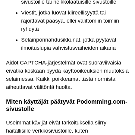
sivustoille tai heikkolaatuisille sivustoille
Viestit, jotka luovat kiireellisyyttä tai
rajoittavat pääsyä, ellei välittömiin toimiin
ryhdytä
Selainponnahdusikkunat, jotka pyytävät
ilmoituslupia vahvistusvaiheiden aikana
Aidot CAPTCHA-järjestelmät ovat suoraviivaisia
eivätkä koskaan pyydä käyttöoikeuksien muutoksia
selaimessa. Kaikki poikkeamat tästä normista
aiheuttavat välitöntä huolta.
Miten käyttäjät päätyvät Podomming.com-
sivustolle
Useimmat kävijät eivät tarkoituksella siirry
haitallisille verkkosivustoille, kuten