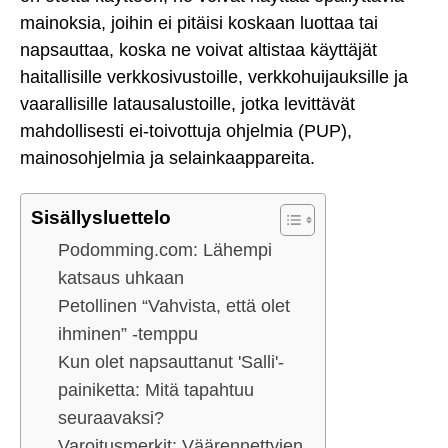
mainoksia, joihin ei pitäisi koskaan luottaa tai
napsauttaa, koska ne voivat altistaa käyttäjät
haitallisille verkkosivustoille, verkkohuijauksille ja
vaarallisille latausalustoille, jotka levittävät
mahdollisesti ei-toivottuja ohjelmia (PUP),
mainosohjelmia ja selainkaappareita.
Sisällysluettelo
Podomming.com: Lähempi
katsaus uhkaan
Petollinen “Vahvista, että olet
ihminen” -temppu
Kun olet napsauttanut 'Salli'-
painiketta: Mitä tapahtuu
seuraavaksi?
Varoitusmerkit: Väärennettyjen