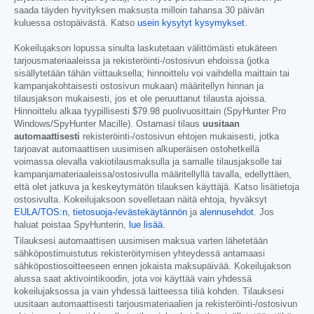
saada täyden hyvityksen maksusta milloin tahansa 30 päivän
kuluessa ostopäivästä. Katso
usein kysytyt kysymykset
.
Kokeilujakson lopussa sinulta laskutetaan välittömästi etukäteen
tarjousmateriaaleissa ja rekisteröinti-/ostosivun ehdoissa (jotka
sisällytetään tähän viittauksella; hinnoittelu voi vaihdella maittain tai
kampanjakohtaisesti ostosivun mukaan) määritellyn hinnan ja
tilausjakson mukaisesti, jos et ole peruuttanut tilausta ajoissa.
Hinnoittelu alkaa tyypillisesti
$79.98
puolivuosittain (SpyHunter Pro
Windows/SpyHunter Macille). Ostamasi tilaus
uusitaan
automaattisesti
rekisteröinti-/ostosivun ehtojen mukaisesti, jotka
tarjoavat automaattisen uusimisen alkuperäisen ostohetkellä
voimassa olevalla vakiotilausmaksulla ja samalle tilausjaksolle tai
kampanjamateriaaleissa/ostosivulla määritellyllä tavalla, edellyttäen,
että olet jatkuva ja keskeytymätön tilauksen käyttäjä. Katso lisätietoja
ostosivulta. Kokeilujaksoon sovelletaan näitä ehtoja, hyväksyt
EULA/TOS:n
,
tietosuoja-/evästekäytännön
ja
alennusehdot
. Jos
haluat poistaa SpyHunterin,
lue lisää
.
Tilauksesi automaattisen uusimisen maksua varten lähetetään
sähköpostimuistutus rekisteröitymisen yhteydessä antamaasi
sähköpostiosoitteeseen ennen jokaista maksupäivää. Kokeilujakson
alussa saat aktivointikoodin, jota voi käyttää vain yhdessä
kokeilujaksossa ja vain yhdessä laitteessa tiliä kohden. Tilauksesi
uusitaan automaattisesti tarjousmateriaalien ja rekisteröinti-/ostosivun