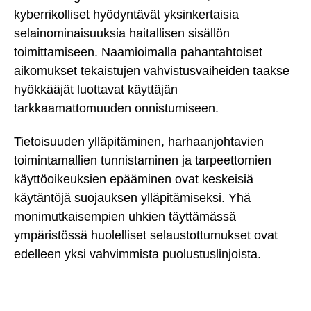
kyberrikolliset hyödyntävät yksinkertaisia
selainominaisuuksia haitallisen sisällön
toimittamiseen. Naamioimalla pahantahtoiset
aikomukset tekaistujen vahvistusvaiheiden taakse
hyökkääjät luottavat käyttäjän
tarkkaamattomuuden onnistumiseen.
Tietoisuuden ylläpitäminen, harhaanjohtavien
toimintamallien tunnistaminen ja tarpeettomien
käyttöoikeuksien epääminen ovat keskeisiä
käytäntöjä suojauksen ylläpitämiseksi. Yhä
monimutkaisempien uhkien täyttämässä
ympäristössä huolelliset selaustottumukset ovat
edelleen yksi vahvimmista puolustuslinjoista.