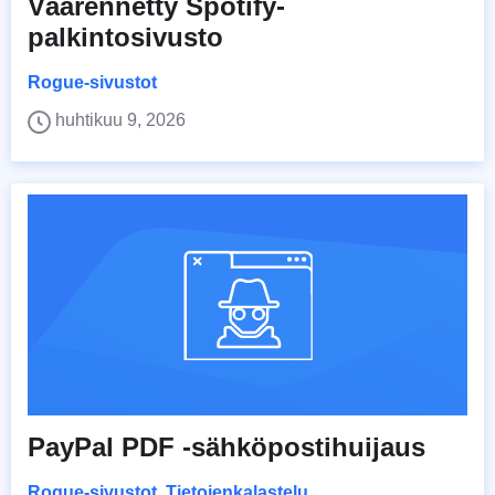
Väärennetty Spotify-
palkintosivusto
Rogue-sivustot
huhtikuu 9, 2026
PayPal PDF -sähköpostihuijaus
Rogue-sivustot
,
Tietojenkalastelu