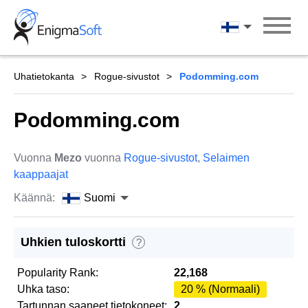
Skip
to
Suomi
content
Uhatietokanta
Rogue-sivustot
Podomming.com
Podomming.com
Vuonna
Mezo
vuonna
Rogue-sivustot
,
Selaimen
kaappaajat
Käännä:
Suomi
Uhkien tuloskortti
?
Popularity Rank:
22,168
Uhka taso:
20 % (Normaali)
Tartunnan saaneet tietokoneet:
2