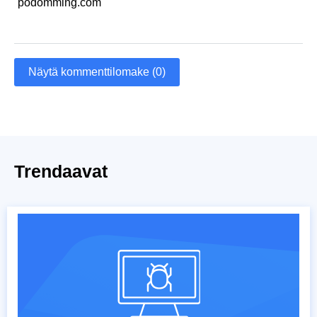
podomming.com
Näytä kommenttilomake (0)
Trendaavat