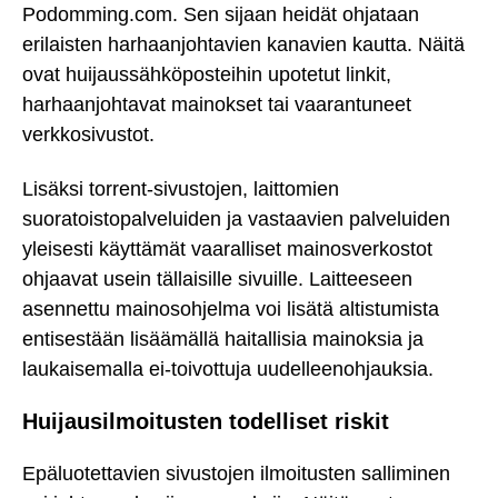
Podomming.com. Sen sijaan heidät ohjataan
erilaisten harhaanjohtavien kanavien kautta. Näitä
ovat huijaussähköposteihin upotetut linkit,
harhaanjohtavat mainokset tai vaarantuneet
verkkosivustot.
Lisäksi torrent-sivustojen, laittomien
suoratoistopalveluiden ja vastaavien palveluiden
yleisesti käyttämät vaaralliset mainosverkostot
ohjaavat usein tällaisille sivuille. Laitteeseen
asennettu mainosohjelma voi lisätä altistumista
entisestään lisäämällä haitallisia mainoksia ja
laukaisemalla ei-toivottuja uudelleenohjauksia.
Huijausilmoitusten todelliset riskit
Epäluotettavien sivustojen ilmoitusten salliminen