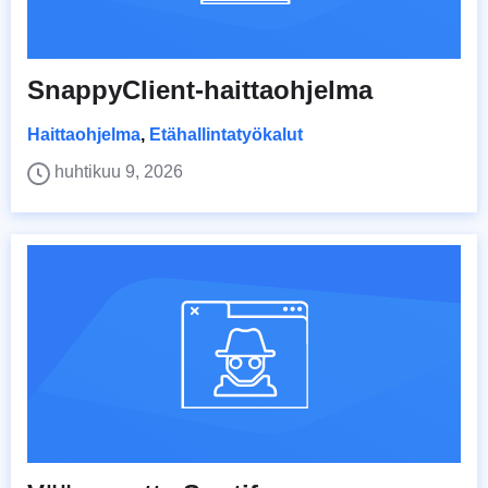
SnappyClient-haittaohjelma
Haittaohjelma
,
Etähallintatyökalut
huhtikuu 9, 2026