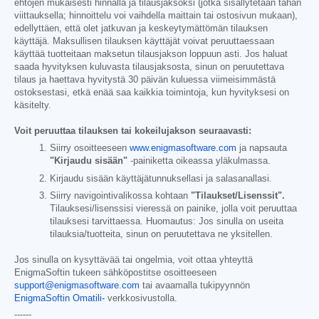
ehtojen mukaisesti hinnalla ja tilausjaksoksi (jotka sisällytetään tähän
viittauksella; hinnoittelu voi vaihdella maittain tai ostosivun mukaan),
edellyttäen, että olet jatkuvan ja keskeytymättömän tilauksen
käyttäjä. Maksullisen tilauksen käyttäjät voivat peruuttaessaan
käyttää tuotteitaan maksetun tilausjakson loppuun asti. Jos haluat
saada hyvityksen kuluvasta tilausjaksosta, sinun on peruutettava
tilaus ja haettava hyvitystä 30 päivän kuluessa viimeisimmästä
ostoksestasi, etkä enää saa kaikkia toimintoja, kun hyvityksesi on
käsitelty.
Voit peruuttaa tilauksen tai kokeilujakson seuraavasti:
Siirry osoitteeseen
www.enigmasoftware.com
ja napsauta
"Kirjaudu sisään"
-painiketta oikeassa yläkulmassa.
Kirjaudu sisään käyttäjätunnuksellasi ja salasanallasi.
Siirry navigointivalikossa kohtaan
"Tilaukset/Lisenssit".
Tilauksesi/lisenssisi vieressä on painike, jolla voit peruuttaa
tilauksesi tarvittaessa. Huomautus: Jos sinulla on useita
tilauksia/tuotteita, sinun on peruutettava ne yksitellen.
Jos sinulla on kysyttävää tai ongelmia, voit ottaa yhteyttä
EnigmaSoftin tukeen sähköpostitse osoitteeseen
support@enigmasoftware.com
tai avaamalla tukipyynnön
EnigmaSoftin Omatili-
verkkosivustolla.
------