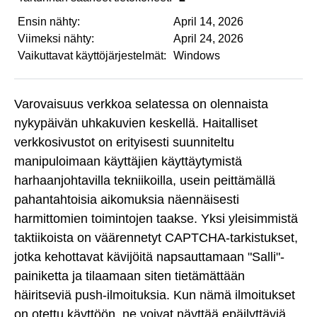
Ensin nähty:
April 14, 2026
Viimeksi nähty:
April 24, 2026
Vaikuttavat käyttöjärjestelmät:
Windows
Varovaisuus verkkoa selatessa on olennaista
nykypäivän uhkakuvien keskellä. Haitalliset
verkkosivustot on erityisesti suunniteltu
manipuloimaan käyttäjien käyttäytymistä
harhaanjohtavilla tekniikoilla, usein peittämällä
pahantahtoisia aikomuksia näennäisesti
harmittomien toimintojen taakse. Yksi yleisimmistä
taktiikoista on väärennetyt CAPTCHA-tarkistukset,
jotka kehottavat kävijöitä napsauttamaan "Salli"-
painiketta ja tilaamaan siten tietämättään
häiritseviä push-ilmoituksia. Kun nämä ilmoitukset
on otettu käyttöön, ne voivat näyttää epäilyttäviä