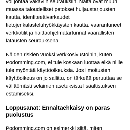
voi johtaa vakaviin seurauksiin. Näitä ovat muun
muassa taloudelliset petokset huijaustarjousten
kautta, identiteettivarkaudet
tietojenkalasteluhyökkäysten kautta, vaarantuneet
verkkotilit ja haittaohjelmatartunnat vaarallisten
latausten seurauksena.
Näiden riskien vuoksi verkkosivustoihin, kuten
Podomming.com, ei tule koskaan luottaa eikä niille
tule myöntää käyttöoikeuksia. Jos ilmoitusten
käyttöoikeus on jo sallittu, on tärkeää peruuttaa se
välittömästi selaimen asetuksista lisäaltistuksen
estämiseksi.
Loppusanat: Ennaltaehkäisy on paras
puolustus
Podomming.com on esimerkki siitä, miten