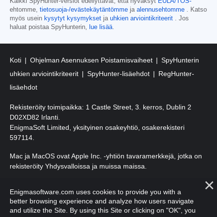
Kaikki SpyHunter-versiot edellyttävät, että hyväksyt
EULA/TOS-
ehtomme,
tietosuoja-/evästekäytäntömme
ja
alennusehtomme
. Katso
myös usein
kysytyt kysymykset
ja
uhkien arviointikriteerit
. Jos
haluat poistaa SpyHunterin,
lue lisää
.
Koti
Ohjelman Asennuksen Poistamisvaiheet
SpyHunterin
uhkien arviointikriteerit
SpyHunter-lisäehdot
RegHunter-
lisäehdot
Rekisteröity toimipaikka: 1 Castle Street, 3. kerros, Dublin 2
D02XD82 Irlanti.
EnigmaSoft Limited, yksityinen osakeyhtiö, osakerekisteri
597114.
Mac ja MacOS ovat Apple Inc. -yhtiön tavaramerkkejä, jotka on
rekisteröity Yhdysvalloissa ja muissa maissa.
Tekijänoikeudet 2016-
2026
. EnigmaSoft Ltd. Kaikki oikeudet
Enigmasoftware.com uses cookies to provide you with a
pidätetään.
better browsing experience and analyze how users navigate
and utilize the Site. By using this Site or clicking on "OK", you