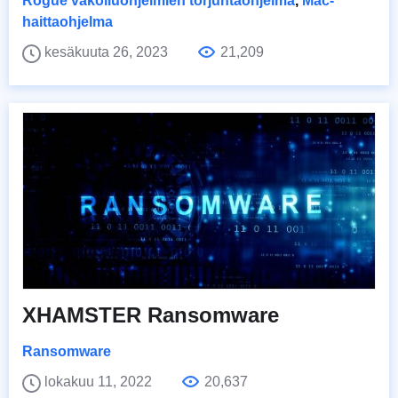
Rogue vakoiluohjelmien torjuntaohjelma
,
Mac-
haittaohjelma
kesäkuuta 26, 2023
21,209
XHAMSTER Ransomware
Ransomware
lokakuu 11, 2022
20,637