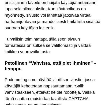
ensisijainen tavoite on huijata käyttäjiä antamaan
lupa selainilmoituksiin. Kun käyttöoikeus on
myönnetty, sivusto voi lähettää jatkuvaa virtaa
harhaanjohtavaa ja mahdollisesti haitallista sisältöä
suoraan käyttäjän laitteelle.
Turvallisin toimintatapa tällaiseen sivuun
törmätessä on sulkea se välittömästi ja välttää
kaikkea vuorovaikutusta.
Petollinen “Vahvista, että olet ihminen” -
temppu
Podomming.com näyttää vilpillisen viestin, jossa
käyttäjiä kehotetaan napsauttamaan "Salli"
vahvistaakseen, etteivät he ole robotteja. Vaikka
tämä saattaa muistuttaa tavallista CAPTCHA-
vahvistusta, se on itse asiassa