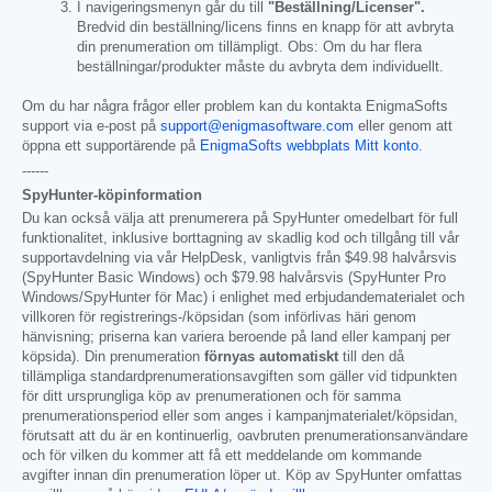
I navigeringsmenyn går du till
"Beställning/Licenser".
Bredvid din beställning/licens finns en knapp för att avbryta
din prenumeration om tillämpligt. Obs: Om du har flera
beställningar/produkter måste du avbryta dem individuellt.
Om du har några frågor eller problem kan du kontakta EnigmaSofts
support via e-post på
support@enigmasoftware.com
eller genom att
öppna ett supportärende på
EnigmaSofts webbplats Mitt konto
.
------
SpyHunter-köpinformation
Du kan också välja att prenumerera på SpyHunter omedelbart för full
funktionalitet, inklusive borttagning av skadlig kod och tillgång till vår
supportavdelning via vår HelpDesk, vanligtvis från
$49.98
halvårsvis
(SpyHunter Basic Windows) och
$79.98
halvårsvis (SpyHunter Pro
Windows/SpyHunter för Mac) i enlighet med erbjudandematerialet och
villkoren för registrerings-/köpsidan (som införlivas häri genom
hänvisning; priserna kan variera beroende på land eller kampanj per
köpsida). Din prenumeration
förnyas automatiskt
till den då
tillämpliga standardprenumerationsavgiften som gäller vid tidpunkten
för ditt ursprungliga köp av prenumerationen och för samma
prenumerationsperiod eller som anges i kampanjmaterialet/köpsidan,
förutsatt att du är en kontinuerlig, oavbruten prenumerationsanvändare
och för vilken du kommer att få ett meddelande om kommande
avgifter innan din prenumeration löper ut. Köp av SpyHunter omfattas