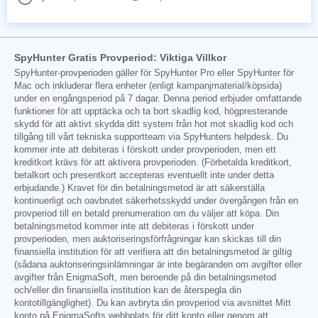
SpyHunter Gratis Provperiod: Viktiga Villkor
SpyHunter-provperioden gäller för SpyHunter Pro eller SpyHunter för
Mac och inkluderar flera enheter (enligt kampanjmaterial/köpsida)
under en engångsperiod på 7 dagar. Denna period erbjuder omfattande
funktioner för att upptäcka och ta bort skadlig kod, högpresterande
skydd för att aktivt skydda ditt system från hot mot skadlig kod och
tillgång till vårt tekniska supportteam via SpyHunters helpdesk. Du
kommer inte att debiteras i förskott under provperioden, men ett
kreditkort krävs för att aktivera provperioden. (Förbetalda kreditkort,
betalkort och presentkort accepteras eventuellt inte under detta
erbjudande.) Kravet för din betalningsmetod är att säkerställa
kontinuerligt och oavbrutet säkerhetsskydd under övergången från en
provperiod till en betald prenumeration om du väljer att köpa. Din
betalningsmetod kommer inte att debiteras i förskott under
provperioden, men auktoriseringsförfrågningar kan skickas till din
finansiella institution för att verifiera att din betalningsmetod är giltig
(sådana auktoriseringsinlämningar är inte begäranden om avgifter eller
avgifter från EnigmaSoft, men beroende på din betalningsmetod
och/eller din finansiella institution kan de återspegla din
kontotillgänglighet). Du kan avbryta din provperiod via avsnittet Mitt
konto på EnigmaSofts webbplats för ditt konto eller genom att