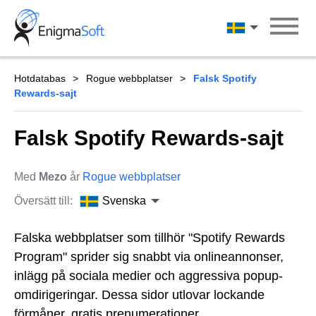
Skip
to
Svenska
content
Hotdatabas
Rogue webbplatser
Falsk Spotify
Rewards-sajt
Falsk Spotify Rewards-sajt
Med
Mezo
år
Rogue webbplatser
Översätt till:
Svenska
Falska webbplatser som tillhör "Spotify Rewards
Program" sprider sig snabbt via onlineannonser,
inlägg på sociala medier och aggressiva popup-
omdirigeringar. Dessa sidor utlovar lockande
förmåner, gratis prenumerationer,