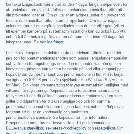
kontakta EnigmaSoft före slutet av den 7 dagar långa provperioden för
att undvika att en avgift förfaller och behandlas omedelbart efter att
din provperiod löper ut. Om du väljer att avbryta under din provperiod
förlorar du omedelbart åtkomsten till SpyHunter. Om du av någon
anledning tror att en avgift behandlades som du inte ville göra (vilket
till exempel kan bero på systemadministration) kan du också avbryta
och få full återbetalning för avgiften när som helst inom 30 dagar från
inköpsdatumet. Se
Vanliga frågor
.
I slutet av provperioden debiteras du omedelbart i förskott med det
pris och för prenumerationsperioden som anges i erbjudandematerialet
och villkoren för registrerings-/köpsidan (som införlivas häri genom
hänvisning; priserna kan variera beroende på land eller kampanj per
köpsida) om du inte har sagt upp prenumerationen i tid. Priset börjar
vanligtvis på
$79.98
per halvår (SpyHunter Pro Windows/SpyHunter
för Mac). Din köpta prenumeration
förnyas automatiskt
i enlighet med
villkoren för registrerings-/köpsidan, vilka föreskriver automatiska
förnyelser till den då gällande standardprenumerationsavgiften som
gäller vid tidpunkten för ditt ursprungliga köp och för samma
prenumerationsperiod eller som anges i kampanjmaterialet/köpsidan,
förutsatt att du är en kontinuerlig och oavbruten
prenumerationsanvändare. Se köpsidan för mer information.
Provperioden omfattas av dessa villkor, ditt godkännande av
EULA/användarvillkor
,
sekretess-/cookiepolicy
och
rabattvillkor
. Om
du vill avinstallera SpyHunter
kan du läsa mer
.