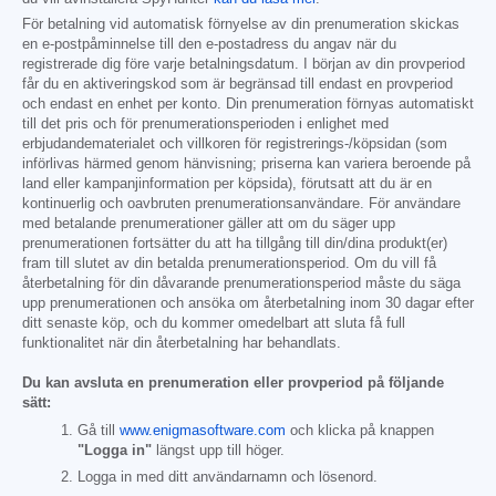
För betalning vid automatisk förnyelse av din prenumeration skickas
en e-postpåminnelse till den e-postadress du angav när du
registrerade dig före varje betalningsdatum. I början av din provperiod
får du en aktiveringskod som är begränsad till endast en provperiod
och endast en enhet per konto. Din prenumeration förnyas automatiskt
till det pris och för prenumerationsperioden i enlighet med
erbjudandematerialet och villkoren för registrerings-/köpsidan (som
införlivas härmed genom hänvisning; priserna kan variera beroende på
land eller kampanjinformation per köpsida), förutsatt att du är en
kontinuerlig och oavbruten prenumerationsanvändare. För användare
med betalande prenumerationer gäller att om du säger upp
prenumerationen fortsätter du att ha tillgång till din/dina produkt(er)
fram till slutet av din betalda prenumerationsperiod. Om du vill få
återbetalning för din dåvarande prenumerationsperiod måste du säga
upp prenumerationen och ansöka om återbetalning inom 30 dagar efter
ditt senaste köp, och du kommer omedelbart att sluta få full
funktionalitet när din återbetalning har behandlats.
Du kan avsluta en prenumeration eller provperiod på följande
sätt:
Gå till
www.enigmasoftware.com
och klicka på knappen
"Logga in"
längst upp till höger.
Logga in med ditt användarnamn och lösenord.