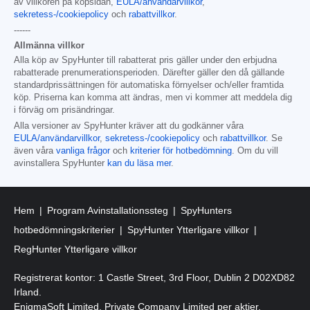
av villkoren på köpsidan,
EULA/användarvillkor
,
sekretess-/cookiepolicy
och
rabattvillkor
.
------
Allmänna villkor
Alla köp av SpyHunter till rabatterat pris gäller under den erbjudna
rabatterade prenumerationsperioden. Därefter gäller den då gällande
standardprissättningen för automatiska förnyelser och/eller framtida
köp. Priserna kan komma att ändras, men vi kommer att meddela dig
i förväg om prisändringar.
Alla versioner av SpyHunter kräver att du godkänner våra
EULA/användarvillkor
,
sekretess-/cookiepolicy
och
rabattvillkor
. Se
även våra
vanliga frågor
och
kriterier för hotbedömning
. Om du vill
avinstallera SpyHunter
kan du läsa mer
.
Hem
Program Avinstallationssteg
SpyHunters
hotbedömningskriterier
SpyHunter Ytterligare villkor
RegHunter Ytterligare villkor
Registrerat kontor: 1 Castle Street, 3rd Floor, Dublin 2 D02XD82
Irland.
EnigmaSoft Limited, Private Company Limited per aktier,