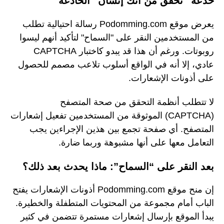
خدعة “تحقق من أنك إنسان” الخادعة
يعرض موقع Podomming.com رسالة احتيالية تطلب
من المستخدمين النقر على "السماح" لتأكيد أنهم ليسوا
روبوتات. ورغم أن هذا قد يبدو كاختبار CAPTCHA
عادي، إلا أنه في الواقع أسلوب تلاعب مصمم للحصول
على أذونات الإشعارات.
لا تتطلب أنظمة التحقق من صحة المتصفح
(CAPTCHA) الموثوقة من المستخدمين تفعيل إشعارات
المتصفح. أي صفحة تجمع بين هذين الإجراءين يجب
التعامل معها على أنها مشبوهة وربما ضارة.
بعد النقر على “السماح”: ماذا يحدث بعد ذلك؟
إن منح موقع Podomming.com أذونات الإشعارات يفتح
الباب أمام مجموعة من المحتويات المتطفلة والخطيرة.
يبدأ الموقع بإرسال إشعارات مستمرة تتضمن في كثير