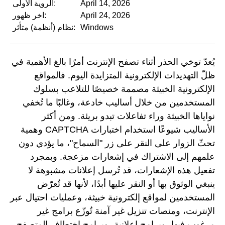
April 14, 2026
الروية الأولى:
April 24, 2026
اخر ظهور:
Windows
نظام (أنظمة) متأثر:
يُعدّ توخي الحذر أثناء تصفح الإنترنت أمرًا بالغ الأهمية في
ظلّ التهديدات الإلكترونية المتزايدة اليوم. فالمواقع
الإلكترونية الخبيثة مصممة خصيصًا للتلاعب بسلوك
المستخدمين من خلال أساليب خادعة، وغالبًا ما تُخفي
نواياها الخبيثة وراء تفاعلات تبدو بريئة. ومن أكثر
الأساليب شيوعًا استخدام اختبارات CAPTCHA وهمية
تحثّ الزوار على النقر على زر "السماح"، ما يؤدي دون
علمهم إلى الاشتراك في إشعارات مزعجة. وبمجرد
تفعيل هذه الإشعارات، قد تُرسل إعلانات مشبوهة لا
ينبغي الوثوق بها أو النقر عليها أبدًا، لأنها قد تُعرّض
المستخدمين لمواقع إلكترونية خبيثة، وعمليات احتيال عبر
الإنترنت، ومنصات تنزيل غير آمنة تُوزّع برامج غير
مرغوب فيها، وبرامج إعلانية، وبرامج اختطاف المتصفح.