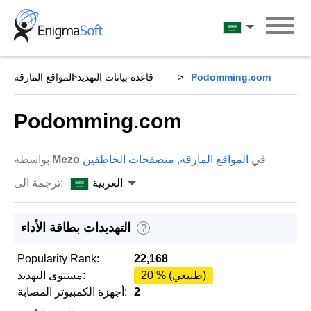
Skip
to
العربية
content
Podomming.com
قاعدة بيانات التهديد
المواقع المارقة
Podomming.com
في
المواقع المارقة
,
متصفحات الخاطفين
Mezo
بواسطة
العربية
ترجمة الى:
التهديدات بطاقة الأداء
?
Popularity Rank:
22,168
20 % (طبيعي)
مستوى التهديد:
2
أجهزة الكمبيوتر المصابة: