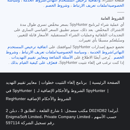
صفحة الشراء،
واتفاقية ترخيص المستخدم النهائي/شروط الخدمة
،
وسياسة
الخصوصية/ملفات تعريف الارتباط
،
وشروط الخصم
.
------
الشروط العامة
أي عملية شراء لبرنامج SpyHunter بسعر مخفّض تسري طوال مدة
الاشتراك المخفّض. بعد ذلك، سيتم تطبيق السعر القياسي الساري على
التجديدات التلقائية وعمليات الشراء المستقبلية. الأسعار قابلة للتغيير،
وسنُبلغكم مسبقًا بأي تغييرات.
تخضع جميع إصدارات SpyHunter لموافقتك على
اتفاقية ترخيص المستخدم
النهائي/شروط الخدمة
،
وسياسة الخصوصية/ملفات تعريف الارتباط
،
وشروط
الخصم
. يُرجى أيضًا الاطلاع على
الأسئلة الشائعة
ومعايير تقييم التهديدات
.
إذا كنت ترغب في إلغاء تثبيت SpyHunter،
فتعرّف على كيفية القيام بذلك
.
الصفحة الرئيسية
برنامج إلغاء التثبيت خطوات
معايير تقييم التهديد
الشروط والأحكام الإضافية لـ SpyHunter
في SpyHunter
RegHunter الشروط والأحكام الإضافية
مكتب مسجل: 1 شارع القلعة ، الطابق 3 ، دبلن 2 D02XD82 أيرلندا.
EnigmaSoft Limited، Private Company Limited حسب الأسهم ،
رقم تسجيل الشركة 597114.