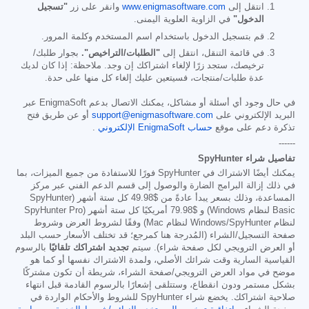
انتقل إلى
www.enigmasoftware.com
وانقر على زر
"تسجيل
الدخول"
في الزاوية العلوية اليمنى.
قم بتسجيل الدخول باستخدام اسم المستخدم وكلمة المرور.
في قائمة التنقل، انتقل إلى
"الطلبات/التراخيص".
بجوار طلبك/
ترخيصك، ستجد زرًا لإلغاء اشتراكك إن وجد. ملاحظة: إذا كان لديك
عدة طلبات/منتجات، فسيتعين عليك إلغاء كل منها على حدة.
في حال وجود أي أسئلة أو مشاكل، يمكنك الاتصال بدعم EnigmaSoft عبر
البريد الإلكتروني على
support@enigmasoftware.com
أو عن طريق فتح
تذكرة دعم على موقع
حساب EnigmaSoft الإلكتروني
.
------
تفاصيل شراء SpyHunter
يمكنك أيضًا الاشتراك في SpyHunter فورًا للاستفادة من جميع الميزات، بما
في ذلك إزالة البرامج الضارة والوصول إلى قسم الدعم الفني عبر مركز
المساعدة، وذلك بسعر يبدأ عادةً من
$49.98
كل ستة أشهر (SpyHunter
Basic لنظام Windows) و
$79.98
أمريكيًا كل ستة أشهر (SpyHunter Pro
لنظام Windows/SpyHunter لنظام Mac) وفقًا لشروط العرض وشروط
صفحة التسجيل/الشراء (المُدرجة هنا كمرجع؛ قد تختلف الأسعار حسب البلد
أو العرض الترويجي لكل صفحة شراء). سيتم
تجديد اشتراكك تلقائيًا
بالرسوم
القياسية السارية وقت شرائك الأصلي، ولمدة الاشتراك نفسها أو كما هو
موضح في مواد العرض الترويجي/صفحة الشراء، شريطة أن تكون مشتركًا
بشكل مستمر ودون انقطاع، وستتلقى إشعارًا بالرسوم القادمة قبل انتهاء
صلاحية اشتراكك. يخضع شراء SpyHunter للشروط والأحكام الواردة في