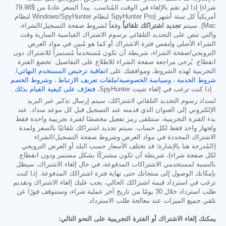
شراء) إذا لم تقم بالإلغاء في الوقت المُناسب. يبدأ السعر عادةً من
$79.98
أمريكياً كل ستة أشهر (SpyHunter Pro لنظام Windows/SpyHunter لنظام
Mac). سيتم
تجديد اشتراكك تلقائياً
وفقاً لشروط صفحة التسجيل/الشراء،
والتي تنص على التجديد التلقائي برسوم الاشتراك القياسية السارية وقت
الشراء الأصلي ولنفس فترة الاشتراك أو كما هو مُبين في مواد العرض
الترويجي/صفحة الشراء، شريطة أن تكون مُستخدماً مُستمراً للاشتراك دون
انقطاع. يُرجى مراجعة صفحة الشراء للاطلاع على التفاصيل. تخضع الفترة
التجريبية لهذه الشروط، وموافقتك على
اتفاقية ترخيص المستخدم النهائي/
شروط الخدمة
،
وسياسة الخصوصية/ملفات تعريف الارتباط
،
وشروط الخصم
. إذا كنت ترغب في إلغاء تثبيت SpyHunter،
فتعرّف على كيفية القيام بذلك
.
لسداد رسوم التجديد التلقائي لاشتراكك، سيتم إرسال تذكير عبر البريد
الإلكتروني إلى العنوان الذي قدمته عند التسجيل قبل كل موعد سداد. عند
بدء الفترة التجريبية، ستتلقى رمز تفعيل مخصصًا لفترة تجريبية واحدة فقط
ولجهاز واحد فقط لكل حساب. سيتم تجديد اشتراكك تلقائيًا بالسعر ولمدة
الاشتراك المحددة في مواد العرض وشروط صفحة التسجيل/الشراء
(المُدرجة هنا بالإشارة؛ قد تختلف الأسعار حسب البلد أو العرض الترويجي
لكل صفحة شراء)، شريطة أن تكون مشتركًا بشكل مستمر ودون انقطاع.
بالنسبة لمستخدمي الاشتراكات المدفوعة، في حال إلغاء الاشتراك، سيظل
بإمكانك الوصول إلى منتجاتك حتى نهاية فترة اشتراكك المدفوعة. إذا كنت
ترغب في استرداد قيمة اشتراكك الحالي، يجب عليك إلغاء الاشتراك وتقديم
طلب استرداد خلال 30 يومًا من تاريخ آخر عملية شراء، وستتوقف فورًا عن
تلقي جميع الميزات عند معالجة طلب الاسترداد.
يمكنك إلغاء الاشتراك أو الفترة التجريبية على النحو التالي: