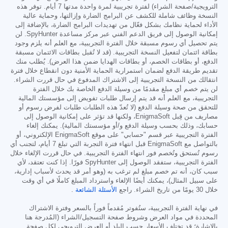
الترويجية/صفحة الشراء) لفترة تجريبية لمرة واحدة مدتها 7 أيام. توفر هذه
النسخة وظائف شاملة للكشف عن البرامج الضارة وإزالتها، وحماية عالية
الأداء لحماية نظامك بشكل فعّال من تهديدات البرامج الضارة، بالإضافة إلى
إمكانية الوصول إلى فريق الدعم الفني عبر مركز مساعدة SpyHunter. لن
يتم تحصيل أي رسوم مسبقة خلال الفترة التجريبية، مع العلم أنه يلزم وجود
بطاقة ائتمان لتفعيل النسخة التجريبية. (قد لا تُقبل بطاقات الائتمان مسبقة
الدفع، أو بطاقات الخصم، أو بطاقات الهدايا ضمن هذا العرض). يُطلب منك
تقديم طريقة الدفع لضمان استمرارية الحماية الأمنية دون انقطاع خلال فترة
انتقالك من النسخة التجريبية إلى الاشتراك المدفوع في حال قررت الشراء.
لن يتم خصم أي مبلغ مقدمًا من وسيلة الدفع الخاصة بك خلال الفترة
التجريبية، مع العلم أنه قد يتم إرسال طلبات تفويض إلى مؤسستك المالية
للتحقق من صحة وسيلة الدفع (لا تُعدّ هذه الطلبات طلبات لفرض رسوم أو
مصاريف من قِبل EnigmaSoft، ولكنها قد تؤثر على إمكانية الوصول إلى
حسابك، وذلك بحسب وسيلة الدفع و/أو مؤسستك المالية). يمكنك إلغاء
الفترة التجريبية عبر قسم "حسابي" على موقع EnigmaSoft الإلكتروني، أو
بالتواصل مع EnigmaSoft قبل انتهاء فترة التجربة التي تبلغ 7 أيام، لتجنب أي
رسوم تُستحق وتُخصم فور انتهاء الفترة التجريبية. في حال قررت الإلغاء خلال
الفترة التجريبية، ستفقد الوصول إلى SpyHunter فورًا. إذا كنت تعتقد، لأي
سبب كان، أنه تم خصم مبلغ لم ترغب به (وهو أمر قد يحدث لأسباب إدارية،
على سبيل المثال)، يمكنك أيضًا الإلغاء واسترداد المبلغ كاملًا في أي وقت
خلال 30 يومًا من تاريخ الشراء. راجع
الأسئلة الشائعة
.
في نهاية الفترة التجريبية، ستُفوتر مُقدماً فوراً بالسعر وفترة الاشتراك
المحددة في مواد العرض وشروط صفحة التسجيل/الشراء (المُدرجة هنا
بالإشارة؛ قد تختلف الأسعار حسب البلد أو العرض الترويجي لكل صفحة