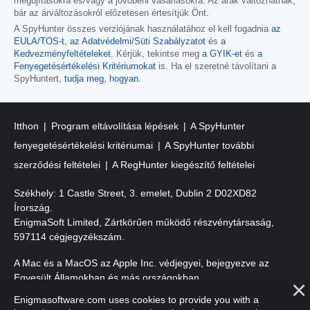
megújításokra és/vagy a jövőbeni vásárlásokra. Az árak változhatnak,
bár az árváltozásokról előzetesen értesítjük Önt.
A SpyHunter összes verziójának használatához el kell fogadnia
az
EULA/TOS-t
,
az Adatvédelmi/Süti Szabályzatot
és
a
Kedvezményfeltételeket
. Kérjük, tekintse meg
a GYIK-et
és
a
Fenyegetésértékelési Kritériumokat
is. Ha el szeretné távolítani a
SpyHuntert,
tudja meg, hogyan
.
Itthon
Program eltávolítása lépések
A SpyHunter
fenyegetésértékelési kritériumai
A SpyHunter további
szerződési feltételei
A RegHunter kiegészítő feltételei
Székhely: 1 Castle Street, 3. emelet, Dublin 2 D02XD82
Írország.
EnigmaSoft Limited, Zártkörűen működő részvénytársaság,
597114 cégjegyzékszám.
A Mac és a MacOS az Apple Inc. védjegyei, bejegyezve az
Egyesült Államokban és más országokban.
Enigmasoftware.com uses cookies to provide you with a
Szerzői jog 2016-
2026
. EnigmaSoft Ltd. Minden jog fenntartva.