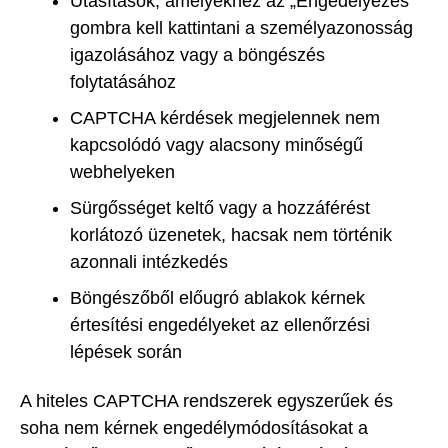
Utasítások, amelyekhez az „Engedélyezés”
gombra kell kattintani a személyazonosság
igazolásához vagy a böngészés
folytatásához
CAPTCHA kérdések megjelennek nem
kapcsolódó vagy alacsony minőségű
webhelyeken
Sürgősséget keltő vagy a hozzáférést
korlátozó üzenetek, hacsak nem történik
azonnali intézkedés
Böngészőből előugró ablakok kérnek
értesítési engedélyeket az ellenőrzési
lépések során
A hiteles CAPTCHA rendszerek egyszerűek és
soha nem kérnek engedélymódosításokat a