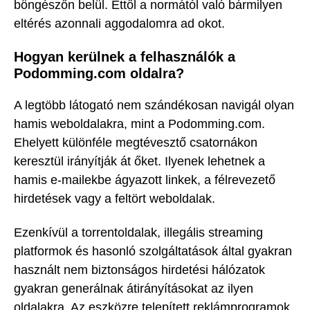
böngészőn belül. Ettől a normától való bármilyen
eltérés azonnali aggodalomra ad okot.
Hogyan kerülnek a felhasználók a
Podomming.com oldalra?
A legtöbb látogató nem szándékosan navigál olyan
hamis weboldalakra, mint a Podomming.com.
Ehelyett különféle megtévesztő csatornákon
keresztül irányítják át őket. Ilyenek lehetnek a
hamis e-mailekbe ágyazott linkek, a félrevezető
hirdetések vagy a feltört weboldalak.
Ezenkívül a torrentoldalak, illegális streaming
platformok és hasonló szolgáltatások által gyakran
használt nem biztonságos hirdetési hálózatok
gyakran generálnak átirányításokat az ilyen
oldalakra. Az eszközre telepített reklámprogramok