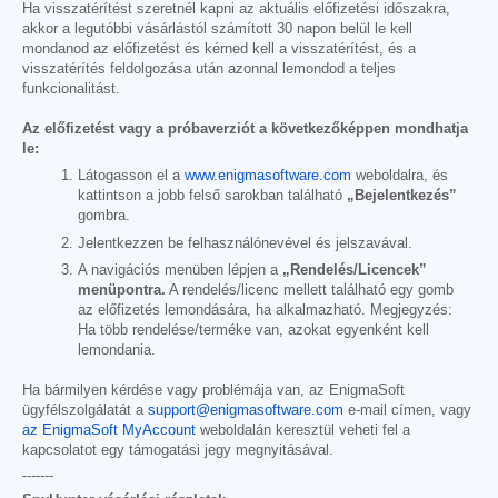
Ha visszatérítést szeretnél kapni az aktuális előfizetési időszakra,
akkor a legutóbbi vásárlástól számított 30 napon belül le kell
mondanod az előfizetést és kérned kell a visszatérítést, és a
visszatérítés feldolgozása után azonnal lemondod a teljes
funkcionalitást.
Az előfizetést vagy a próbaverziót a következőképpen mondhatja
le:
Látogasson el a
www.enigmasoftware.com
weboldalra, és
kattintson a jobb felső sarokban található
„Bejelentkezés”
gombra.
Jelentkezzen be felhasználónevével és jelszavával.
A navigációs menüben lépjen a
„Rendelés/Licencek”
menüpontra.
A rendelés/licenc mellett található egy gomb
az előfizetés lemondására, ha alkalmazható. Megjegyzés:
Ha több rendelése/terméke van, azokat egyenként kell
lemondania.
Ha bármilyen kérdése vagy problémája van, az EnigmaSoft
ügyfélszolgálatát a
support@enigmasoftware.com
e-mail címen, vagy
az EnigmaSoft MyAccount
weboldalán keresztül veheti fel a
kapcsolatot egy támogatási jegy megnyitásával.
-------