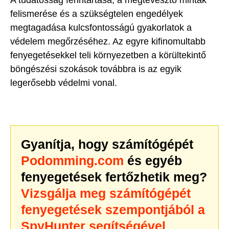
A tudatosság fenntartása, a megtévesztő minták
felismerése és a szükségtelen engedélyek
megtagadása kulcsfontosságú gyakorlatok a
védelem megőrzéséhez. Az egyre kifinomultabb
fenyegetésekkel teli környezetben a körültekintő
böngészési szokások továbbra is az egyik
legerősebb védelmi vonal.
Gyanítja, hogy számítógépét
Podomming.com
és egyéb
fenyegetések fertőzhetik meg?
Vizsgálja meg számítógépét
fenyegetések szempontjából a
SpyHunter segítségével