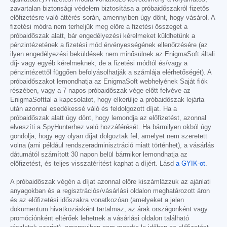
zavartalan biztonsági védelem biztosítása a próbaidőszakról fizetős
előfizetésre való áttérés során, amennyiben úgy dönt, hogy vásárol. A
fizetési módra nem terheljük meg előre a fizetési összeget a
próbaidőszak alatt, bár engedélyezési kérelmeket küldhetünk a
pénzintézetének a fizetési mód érvényességének ellenőrzésére (az
ilyen engedélyezési beküldések nem minősülnek az EnigmaSoft általi
díj- vagy egyéb kérelmeknek, de a fizetési módtól és/vagy a
pénzintézettől függően befolyásolhatják a számlája elérhetőségét). A
próbaidőszakot lemondhatja az EnigmaSoft webhelyének Saját fiók
részében, vagy a 7 napos próbaidőszak vége előtt felvéve az
EnigmaSofttal a kapcsolatot, hogy elkerülje a próbaidőszak lejárta
után azonnal esedékessé váló és feldolgozott díjat. Ha a
próbaidőszak alatt úgy dönt, hogy lemondja az előfizetést, azonnal
elveszíti a SpyHunterhez való hozzáférését. Ha bármilyen okból úgy
gondolja, hogy egy olyan díjat dolgoztak fel, amelyet nem szeretett
volna (ami például rendszeradminisztráció miatt történhet), a vásárlás
dátumától számított 30 napon belül bármikor lemondhatja az
előfizetést, és teljes visszatérítést kaphat a díjért. Lásd
a GYIK-ot
.
A próbaidőszak végén a díjat azonnal előre kiszámlázzuk az ajánlati
anyagokban és a regisztrációs/vásárlási oldalon meghatározott áron
és az előfizetési időszakra vonatkozóan (amelyeket a jelen
dokumentum hivatkozásként tartalmaz; az árak országonként vagy
promóciónként eltérőek lehetnek a vásárlási oldalon található