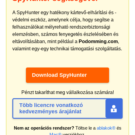
A SpyHunter egy hatékony kártevő-elhárítási és -
védelmi eszköz, amelynek célja, hogy segítse a
felhasználókat mélyreható rendszerbiztonsági
elemzésben, számos fenyegetés észlelésében és
eltávolításában, mint például a
Podomming.com
,
valamint egy-egy technikai támogatási szolgáltatás.
Download SpyHunter
Pénzt takaríthat meg vállalkozása számára!
Több licencre vonatkozó
kedvezményes árajánlat
Nem az operációs rendszer?
Töltse le a
ablakok®
és
Mac®
verziókhoz.