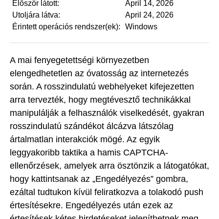
Először látott:
April 14, 2026
Utoljára látva:
April 24, 2026
Érintett operációs rendszer(ek):
Windows
A mai fenyegetettségi környezetben
elengedhetetlen az óvatosság az internetezés
során. A rosszindulatú webhelyeket kifejezetten
arra tervezték, hogy megtévesztő technikákkal
manipulálják a felhasználók viselkedését, gyakran
rosszindulatú szándékot álcázva látszólag
ártalmatlan interakciók mögé. Az egyik
leggyakoribb taktika a hamis CAPTCHA-
ellenőrzések, amelyek arra ösztönzik a látogatókat,
hogy kattintsanak az „Engedélyezés” gombra,
ezáltal tudtukon kívül feliratkozva a tolakodó push
értesítésekre. Engedélyezés után ezek az
értesítések kétes hirdetéseket jeleníthetnek meg,