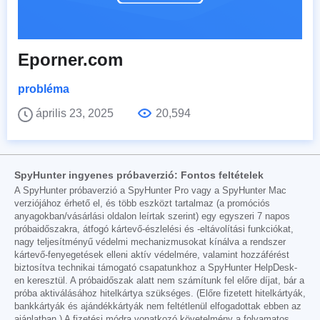
Eporner.com
probléma
április 23, 2025
20,594
SpyHunter ingyenes próbaverzió: Fontos feltételek
A SpyHunter próbaverzió a SpyHunter Pro vagy a SpyHunter Mac
verziójához érhető el, és több eszközt tartalmaz (a promóciós
anyagokban/vásárlási oldalon leírtak szerint) egy egyszeri 7 napos
próbaidőszakra, átfogó kártevő-észlelési és -eltávolítási funkciókat,
nagy teljesítményű védelmi mechanizmusokat kínálva a rendszer
kártevő-fenyegetések elleni aktív védelmére, valamint hozzáférést
biztosítva technikai támogató csapatunkhoz a SpyHunter HelpDesk-
en keresztül. A próbaidőszak alatt nem számítunk fel előre díjat, bár a
próba aktiválásához hitelkártya szükséges. (Előre fizetett hitelkártyák,
bankkártyák és ajándékkártyák nem feltétlenül elfogadottak ebben az
ajánlatban.) A fizetési módra vonatkozó követelmény a folyamatos,