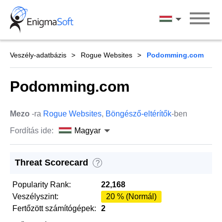
Skip
to
Magyar
content
Veszély-adatbázis
Rogue Websites
Podomming.com
Podomming.com
Mezo
-ra
Rogue Websites
,
Böngésző-eltérítők
-ben
Fordítás ide:
Magyar
Threat Scorecard
?
Popularity Rank:
22,168
Veszélyszint:
20 % (Normál)
Fertőzött számítógépek:
2