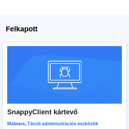
Felkapott
SnappyClient kártevő
Malware
,
Távoli adminisztrációs eszközök