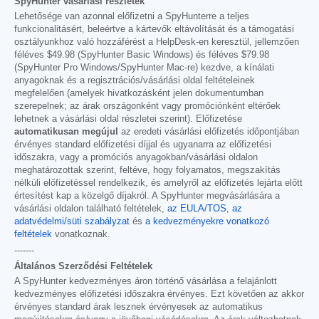
SpyHunter vásárlási részletek
Lehetősége van azonnal előfizetni a SpyHunterre a teljes
funkcionalitásért, beleértve a kártevők eltávolítását és a támogatási
osztályunkhoz való hozzáférést a HelpDesk-en keresztül, jellemzően
féléves
$49.98
(SpyHunter Basic Windows) és féléves
$79.98
(SpyHunter Pro Windows/SpyHunter Mac-re) kezdve, a kínálati
anyagoknak és a regisztrációs/vásárlási oldal feltételeinek
megfelelően (amelyek hivatkozásként jelen dokumentumban
szerepelnek; az árak országonként vagy promóciónként eltérőek
lehetnek a vásárlási oldal részletei szerint). Előfizetése
automatikusan megújul
az eredeti vásárlási előfizetés időpontjában
érvényes standard előfizetési díjjal és ugyanarra az előfizetési
időszakra, vagy a promóciós anyagokban/vásárlási oldalon
meghatározottak szerint, feltéve, hogy folyamatos, megszakítás
nélküli előfizetéssel rendelkezik, és amelyről az előfizetés lejárta előtt
értesítést kap a közelgő díjakról. A SpyHunter megvásárlására a
vásárlási oldalon található feltételek,
az EULA/TOS
,
az
adatvédelmi/süti szabályzat
és
a kedvezményekre vonatkozó
feltételek
vonatkoznak.
-------
Általános Szerződési Feltételek
A SpyHunter kedvezményes áron történő vásárlása a felajánlott
kedvezményes előfizetési időszakra érvényes. Ezt követően az akkor
érvényes standard árak lesznek érvényesek az automatikus