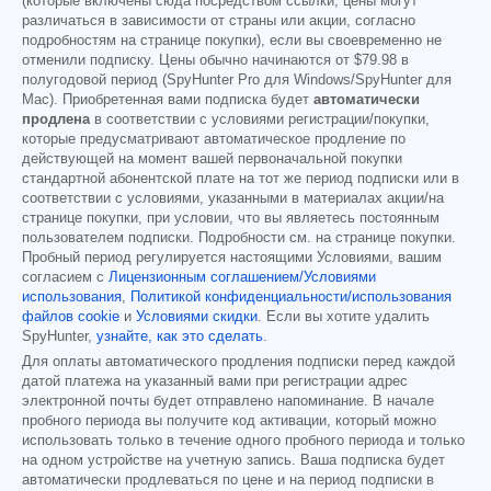
(которые включены сюда посредством ссылки; цены могут
различаться в зависимости от страны или акции, согласно
подробностям на странице покупки), если вы своевременно не
отменили подписку. Цены обычно начинаются от
$79.98
в
полугодовой период (SpyHunter Pro для Windows/SpyHunter для
Mac). Приобретенная вами подписка будет
автоматически
продлена
в соответствии с условиями регистрации/покупки,
которые предусматривают автоматическое продление по
действующей на момент вашей первоначальной покупки
стандартной абонентской плате на тот же период подписки или в
соответствии с условиями, указанными в материалах акции/на
странице покупки, при условии, что вы являетесь постоянным
пользователем подписки. Подробности см. на странице покупки.
Пробный период регулируется настоящими Условиями, вашим
согласием с
Лицензионным соглашением/Условиями
использования
,
Политикой конфиденциальности/использования
файлов cookie
и
Условиями скидки
. Если вы хотите удалить
SpyHunter,
узнайте, как это сделать
.
Для оплаты автоматического продления подписки перед каждой
датой платежа на указанный вами при регистрации адрес
электронной почты будет отправлено напоминание. В начале
пробного периода вы получите код активации, который можно
использовать только в течение одного пробного периода и только
на одном устройстве на учетную запись. Ваша подписка будет
автоматически продлеваться по цене и на период подписки в