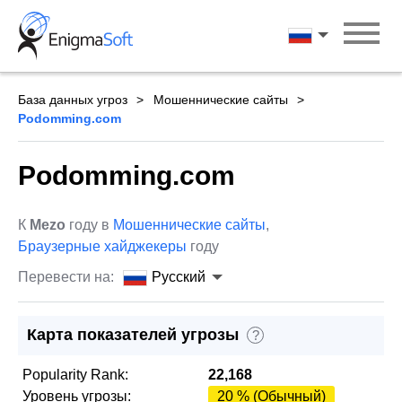
Skip
to
Русский
content
База данных угроз
Мошеннические сайты
Podomming.com
Podomming.com
К
Mezo
году в
Мошеннические сайты
,
Браузерные хайджекеры
году
Перевести на:
Русский
Карта показателей угрозы
?
Popularity Rank:
22,168
Уровень угрозы:
20 % (Обычный)