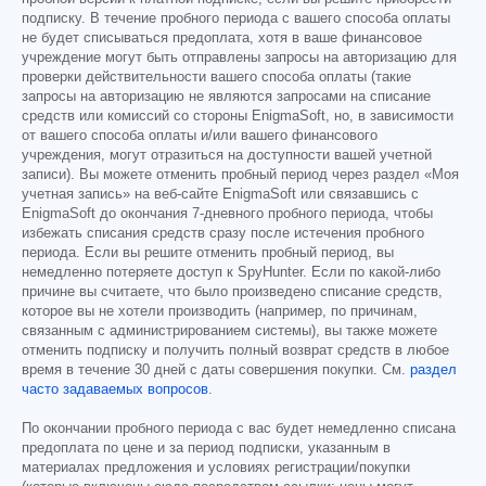
подписку. В течение пробного периода с вашего способа оплаты
не будет списываться предоплата, хотя в ваше финансовое
учреждение могут быть отправлены запросы на авторизацию для
проверки действительности вашего способа оплаты (такие
запросы на авторизацию не являются запросами на списание
средств или комиссий со стороны EnigmaSoft, но, в зависимости
от вашего способа оплаты и/или вашего финансового
учреждения, могут отразиться на доступности вашей учетной
записи). Вы можете отменить пробный период через раздел «Моя
учетная запись» на веб-сайте EnigmaSoft или связавшись с
EnigmaSoft до окончания 7-дневного пробного периода, чтобы
избежать списания средств сразу после истечения пробного
периода. Если вы решите отменить пробный период, вы
немедленно потеряете доступ к SpyHunter. Если по какой-либо
причине вы считаете, что было произведено списание средств,
которое вы не хотели производить (например, по причинам,
связанным с администрированием системы), вы также можете
отменить подписку и получить полный возврат средств в любое
время в течение 30 дней с даты совершения покупки. См.
раздел
часто задаваемых вопросов
.
По окончании пробного периода с вас будет немедленно списана
предоплата по цене и за период подписки, указанным в
материалах предложения и условиях регистрации/покупки