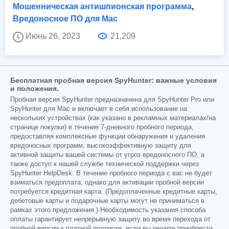
Мошенническая антишпионская программа
,
Вредоносное ПО для Mac
Июнь 26, 2023
21,209
Бесплатная пробная версия SpyHunter: важные условия
и положения.
Пробная версия SpyHunter предназначена для SpyHunter Pro или
SpyHunter для Mac и включает в себя использование на
нескольких устройствах (как указано в рекламных материалах/на
странице покупки) в течение 7-дневного пробного периода,
предоставляя комплексные функции обнаружения и удаления
вредоносных программ, высокоэффективную защиту для
активной защиты вашей системы от угроз вредоносного ПО, а
также доступ к нашей службе технической поддержки через
SpyHunter HelpDesk. В течение пробного периода с вас не будет
взиматься предоплата, однако для активации пробной версии
потребуется кредитная карта. (Предоплаченные кредитные карты,
дебетовые карты и подарочные карты могут не приниматься в
рамках этого предложения.) Необходимость указания способа
оплаты гарантирует непрерывную защиту во время перехода от
пробной версии к платной подписке, если вы решите приобрести