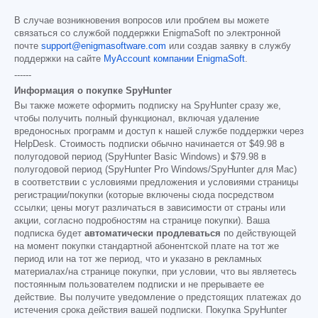
В случае возникновения вопросов или проблем вы можете
связаться со службой поддержки EnigmaSoft по электронной
почте
support@enigmasoftware.com
или создав заявку в службу
поддержки на сайте
MyAccount компании EnigmaSoft
.
------
Информация о покупке SpyHunter
Вы также можете оформить подписку на SpyHunter сразу же,
чтобы получить полный функционал, включая удаление
вредоносных программ и доступ к нашей службе поддержки через
HelpDesk. Стоимость подписки обычно начинается от
$49.98
в
полугодовой период (SpyHunter Basic Windows) и
$79.98
в
полугодовой период (SpyHunter Pro Windows/SpyHunter для Mac)
в соответствии с условиями предложения и условиями страницы
регистрации/покупки (которые включены сюда посредством
ссылки; цены могут различаться в зависимости от страны или
акции, согласно подробностям на странице покупки). Ваша
подписка будет
автоматически продлеваться
по действующей
на момент покупки стандартной абонентской плате на тот же
период или на тот же период, что и указано в рекламных
материалах/на странице покупки, при условии, что вы являетесь
постоянным пользователем подписки и не прерываете ее
действие. Вы получите уведомление о предстоящих платежах до
истечения срока действия вашей подписки. Покупка SpyHunter