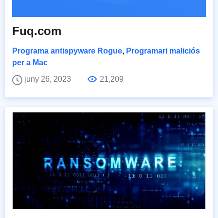
Fuq.com
Programa antispyware Rogue
,
Programari maliciós
per a Mac
juny 26, 2023
21,209