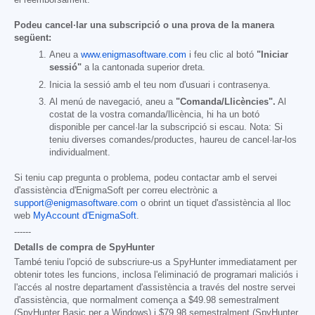
el reemborsament.
Podeu cancel·lar una subscripció o una prova de la manera
següent:
Aneu a
www.enigmasoftware.com
i feu clic al botó
"Iniciar
sessió"
a la cantonada superior dreta.
Inicia la sessió amb el teu nom d'usuari i contrasenya.
Al menú de navegació, aneu a
"Comanda/Llicències".
Al
costat de la vostra comanda/llicència, hi ha un botó
disponible per cancel·lar la subscripció si escau. Nota: Si
teniu diverses comandes/productes, haureu de cancel·lar-los
individualment.
Si teniu cap pregunta o problema, podeu contactar amb el servei
d'assistència d'EnigmaSoft per correu electrònic a
support@enigmasoftware.com
o obrint un tiquet d'assistència al lloc
web
MyAccount d'EnigmaSoft
.
------
Detalls de compra de SpyHunter
També teniu l'opció de subscriure-us a SpyHunter immediatament per
obtenir totes les funcions, inclosa l'eliminació de programari maliciós i
l'accés al nostre departament d'assistència a través del nostre servei
d'assistència, que normalment comença a
$49.98
semestralment
(SpyHunter Basic per a Windows) i
$79.98
semestralment (SpyHunter