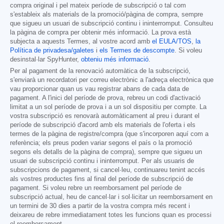
compra original i pel mateix període de subscripció o tal com
s'estableix als materials de la promoció/pàgina de compra, sempre
que sigueu un usuari de subscripció continu i ininterromput. Consulteu
la pàgina de compra per obtenir més informació. La prova està
subjecta a aquests Termes, al vostre acord amb
el EULA/TOS
,
la
Política de privadesa/galetes
i
els Termes de descompte
. Si voleu
desinstal·lar SpyHunter,
obteniu més informació
.
Per al pagament de la renovació automàtica de la subscripció,
s'enviarà un recordatori per correu electrònic a l'adreça electrònica que
vau proporcionar quan us vau registrar abans de cada data de
pagament. A l'inici del període de prova, rebreu un codi d'activació
limitat a un sol període de prova i a un sol dispositiu per compte. La
vostra subscripció es renovarà automàticament al preu i durant el
període de subscripció d'acord amb els materials de l'oferta i els
termes de la pàgina de registre/compra (que s'incorporen aquí com a
referència; els preus poden variar segons el país o la promoció
segons els detalls de la pàgina de compra), sempre que sigueu un
usuari de subscripció continu i ininterromput. Per als usuaris de
subscripcions de pagament, si cancel·leu, continuareu tenint accés
als vostres productes fins al final del període de subscripció de
pagament. Si voleu rebre un reemborsament pel període de
subscripció actual, heu de cancel·lar i sol·licitar un reemborsament en
un termini de 30 dies a partir de la vostra compra més recent i
deixareu de rebre immediatament totes les funcions quan es processi