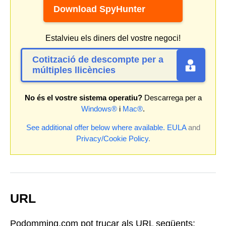
Download SpyHunter
Estalvieu els diners del vostre negoci!
Cotització de descompte per a
múltiples llicències
No és el vostre sistema operatiu?
Descarrega per a
Windows®
i
Mac®
.
See additional offer below where available.
EULA
and
Privacy/Cookie Policy
.
URL
Podomming.com pot trucar als URL següents: