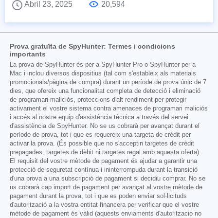
Abril 23, 2025
20,594
Prova gratuïta de SpyHunter: Termes i condicions
importants
La prova de SpyHunter és per a SpyHunter Pro o SpyHunter per a
Mac i inclou diversos dispositius (tal com s'estableix als materials
promocionals/pàgina de compra) durant un període de prova únic de 7
dies, que ofereix una funcionalitat completa de detecció i eliminació
de programari maliciós, proteccions d'alt rendiment per protegir
activament el vostre sistema contra amenaces de programari maliciós
i accés al nostre equip d'assistència tècnica a través del servei
d'assistència de SpyHunter. No se us cobrarà per avançat durant el
període de prova, tot i que es requereix una targeta de crèdit per
activar la prova. (És possible que no s'acceptin targetes de crèdit
prepagades, targetes de dèbit ni targetes regal amb aquesta oferta).
El requisit del vostre mètode de pagament és ajudar a garantir una
protecció de seguretat contínua i ininterrompuda durant la transició
d'una prova a una subscripció de pagament si decidiu comprar. No se
us cobrarà cap import de pagament per avançat al vostre mètode de
pagament durant la prova, tot i que es poden enviar sol·licituds
d'autorització a la vostra entitat financera per verificar que el vostre
mètode de pagament és vàlid (aquests enviaments d'autorització no