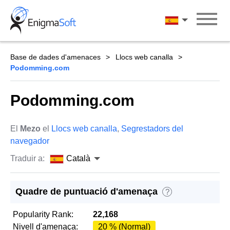
Skip
to
Català
content
Base de dades d'amenaces
Llocs web canalla
Podomming.com
Podomming.com
El
Mezo
el
Llocs web canalla
,
Segrestadors del
navegador
Traduir a:
Català
Quadre de puntuació d'amenaça
?
Popularity Rank:
22,168
Nivell d'amenaça:
20 % (Normal)