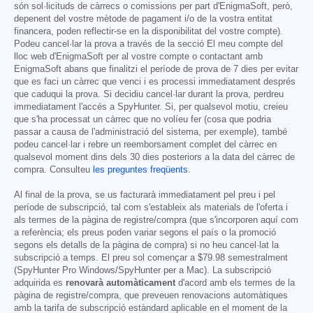
són sol·licituds de càrrecs o comissions per part d'EnigmaSoft, però,
depenent del vostre mètode de pagament i/o de la vostra entitat
financera, poden reflectir-se en la disponibilitat del vostre compte).
Podeu cancel·lar la prova a través de la secció El meu compte del
lloc web d'EnigmaSoft per al vostre compte o contactant amb
EnigmaSoft abans que finalitzi el període de prova de 7 dies per evitar
que es faci un càrrec que venci i es processi immediatament després
que caduqui la prova. Si decidiu cancel·lar durant la prova, perdreu
immediatament l'accés a SpyHunter. Si, per qualsevol motiu, creieu
que s'ha processat un càrrec que no volíeu fer (cosa que podria
passar a causa de l'administració del sistema, per exemple), també
podeu cancel·lar i rebre un reemborsament complet del càrrec en
qualsevol moment dins dels 30 dies posteriors a la data del càrrec de
compra. Consulteu
les preguntes freqüents
.
Al final de la prova, se us facturarà immediatament pel preu i pel
període de subscripció, tal com s'estableix als materials de l'oferta i
als termes de la pàgina de registre/compra (que s'incorporen aquí com
a referència; els preus poden variar segons el país o la promoció
segons els detalls de la pàgina de compra) si no heu cancel·lat la
subscripció a temps. El preu sol començar a
$79.98
semestralment
(SpyHunter Pro Windows/SpyHunter per a Mac). La subscripció
adquirida es
renovarà automàticament
d'acord amb els termes de la
pàgina de registre/compra, que preveuen renovacions automàtiques
amb la tarifa de subscripció estàndard aplicable en el moment de la