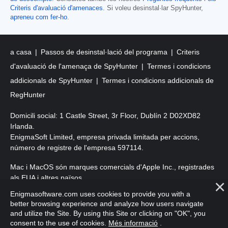
Criteris d'avaluació d'amenaces
. Si voleu desinstal·lar SpyHunter,
apreneu com fer-ho
.
a casa
Passos de desinstal·lació del programa
Criteris
d'avaluació de l'amenaça de SpyHunter
Termes i condicions
addicionals de SpyHunter
Termes i condicions addicionals de
RegHunter
Domicili social: 1 Castle Street, 3r Floor, Dublín 2 D02XD82
Irlanda.
EnigmaSoft Limited, empresa privada limitada per accions,
número de registre de l'empresa 597114.
Mac i MacOS són marques comercials d'Apple Inc., registrades
als EUA i altres països.
Enigmasoftware.com uses cookies to provide you with a
Copyright 2016-
2026
. EnigmaSoft Ltd. Tots els drets reservats.
better browsing experience and analyze how users navigate
and utilize the Site. By using this Site or clicking on "OK", you
consent to the use of cookies.
Més informació
.