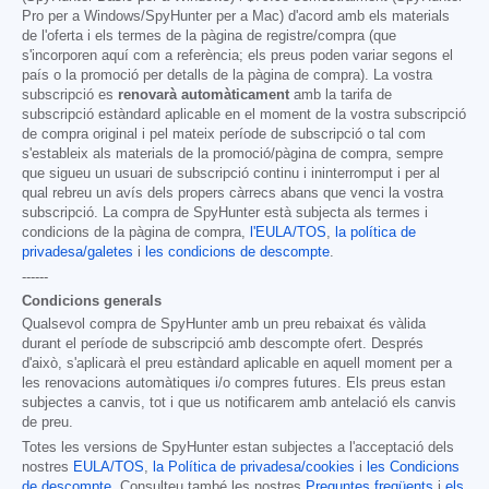
Pro per a Windows/SpyHunter per a Mac) d'acord amb els materials
de l'oferta i els termes de la pàgina de registre/compra (que
s'incorporen aquí com a referència; els preus poden variar segons el
país o la promoció per detalls de la pàgina de compra). La vostra
subscripció es
renovarà automàticament
amb la tarifa de
subscripció estàndard aplicable en el moment de la vostra subscripció
de compra original i pel mateix període de subscripció o tal com
s'estableix als materials de la promoció/pàgina de compra, sempre
que sigueu un usuari de subscripció continu i ininterromput i per al
qual rebreu un avís dels propers càrrecs abans que venci la vostra
subscripció. La compra de SpyHunter està subjecta als termes i
condicions de la pàgina de compra,
l'EULA/TOS
,
la política de
privadesa/galetes
i
les condicions de descompte
.
------
Condicions generals
Qualsevol compra de SpyHunter amb un preu rebaixat és vàlida
durant el període de subscripció amb descompte ofert. Després
d'això, s'aplicarà el preu estàndard aplicable en aquell moment per a
les renovacions automàtiques i/o compres futures. Els preus estan
subjectes a canvis, tot i que us notificarem amb antelació els canvis
de preu.
Totes les versions de SpyHunter estan subjectes a l'acceptació dels
nostres
EULA/TOS
,
la Política de privadesa/cookies
i
les Condicions
de descompte
. Consulteu també les nostres
Preguntes freqüents
i
els