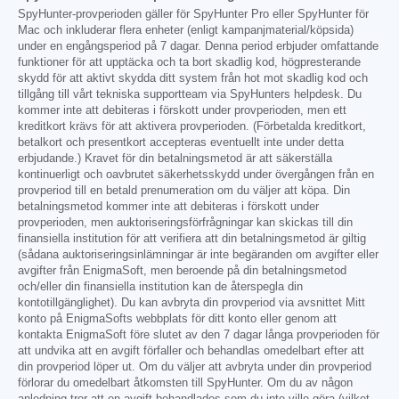
SpyHunter-provperioden gäller för SpyHunter Pro eller SpyHunter för
Mac och inkluderar flera enheter (enligt kampanjmaterial/köpsida)
under en engångsperiod på 7 dagar. Denna period erbjuder omfattande
funktioner för att upptäcka och ta bort skadlig kod, högpresterande
skydd för att aktivt skydda ditt system från hot mot skadlig kod och
tillgång till vårt tekniska supportteam via SpyHunters helpdesk. Du
kommer inte att debiteras i förskott under provperioden, men ett
kreditkort krävs för att aktivera provperioden. (Förbetalda kreditkort,
betalkort och presentkort accepteras eventuellt inte under detta
erbjudande.) Kravet för din betalningsmetod är att säkerställa
kontinuerligt och oavbrutet säkerhetsskydd under övergången från en
provperiod till en betald prenumeration om du väljer att köpa. Din
betalningsmetod kommer inte att debiteras i förskott under
provperioden, men auktoriseringsförfrågningar kan skickas till din
finansiella institution för att verifiera att din betalningsmetod är giltig
(sådana auktoriseringsinlämningar är inte begäranden om avgifter eller
avgifter från EnigmaSoft, men beroende på din betalningsmetod
och/eller din finansiella institution kan de återspegla din
kontotillgänglighet). Du kan avbryta din provperiod via avsnittet Mitt
konto på EnigmaSofts webbplats för ditt konto eller genom att
kontakta EnigmaSoft före slutet av den 7 dagar långa provperioden för
att undvika att en avgift förfaller och behandlas omedelbart efter att
din provperiod löper ut. Om du väljer att avbryta under din provperiod
förlorar du omedelbart åtkomsten till SpyHunter. Om du av någon