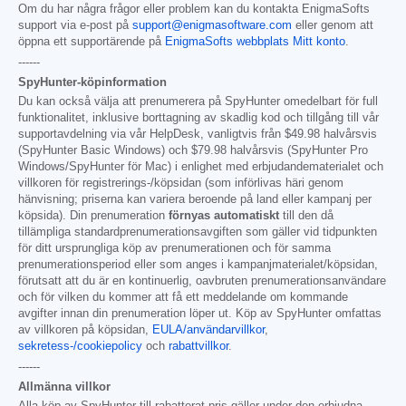
Om du har några frågor eller problem kan du kontakta EnigmaSofts
support via e-post på
support@enigmasoftware.com
eller genom att
öppna ett supportärende på
EnigmaSofts webbplats Mitt konto
.
------
SpyHunter-köpinformation
Du kan också välja att prenumerera på SpyHunter omedelbart för full
funktionalitet, inklusive borttagning av skadlig kod och tillgång till vår
supportavdelning via vår HelpDesk, vanligtvis från
$49.98
halvårsvis
(SpyHunter Basic Windows) och
$79.98
halvårsvis (SpyHunter Pro
Windows/SpyHunter för Mac) i enlighet med erbjudandematerialet och
villkoren för registrerings-/köpsidan (som införlivas häri genom
hänvisning; priserna kan variera beroende på land eller kampanj per
köpsida). Din prenumeration
förnyas automatiskt
till den då
tillämpliga standardprenumerationsavgiften som gäller vid tidpunkten
för ditt ursprungliga köp av prenumerationen och för samma
prenumerationsperiod eller som anges i kampanjmaterialet/köpsidan,
förutsatt att du är en kontinuerlig, oavbruten prenumerationsanvändare
och för vilken du kommer att få ett meddelande om kommande
avgifter innan din prenumeration löper ut. Köp av SpyHunter omfattas
av villkoren på köpsidan,
EULA/användarvillkor
,
sekretess-/cookiepolicy
och
rabattvillkor
.
------
Allmänna villkor
Alla köp av SpyHunter till rabatterat pris gäller under den erbjudna