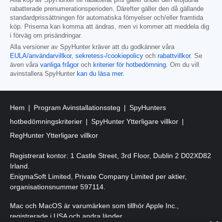
rabatterade prenumerationsperioden. Därefter gäller den då gällande
standardprissättningen för automatiska förnyelser och/eller framtida
köp. Priserna kan komma att ändras, men vi kommer att meddela dig
i förväg om prisändringar.
Alla versioner av SpyHunter kräver att du godkänner våra
EULA/användarvillkor
,
sekretess-/cookiepolicy
och
rabattvillkor
. Se
även våra
vanliga frågor
och
kriterier för hotbedömning
. Om du vill
avinstallera SpyHunter
kan du läsa mer
.
Hem
Program Avinstallationssteg
SpyHunters
hotbedömningskriterier
SpyHunter Ytterligare villkor
RegHunter Ytterligare villkor
Registrerat kontor: 1 Castle Street, 3rd Floor, Dublin 2 D02XD82
Irland.
EnigmaSoft Limited, Private Company Limited per aktier,
organisationsnummer 597114.
Mac och MacOS är varumärken som tillhör Apple Inc.,
registrerade i USA och andra länder.