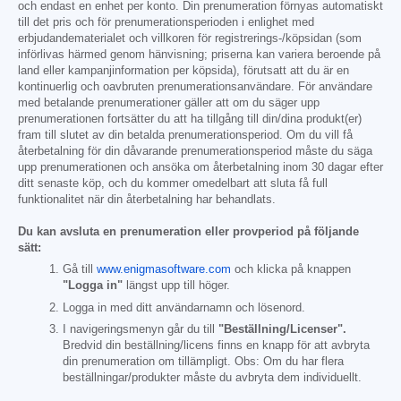
och endast en enhet per konto. Din prenumeration förnyas automatiskt
till det pris och för prenumerationsperioden i enlighet med
erbjudandematerialet och villkoren för registrerings-/köpsidan (som
införlivas härmed genom hänvisning; priserna kan variera beroende på
land eller kampanjinformation per köpsida), förutsatt att du är en
kontinuerlig och oavbruten prenumerationsanvändare. För användare
med betalande prenumerationer gäller att om du säger upp
prenumerationen fortsätter du att ha tillgång till din/dina produkt(er)
fram till slutet av din betalda prenumerationsperiod. Om du vill få
återbetalning för din dåvarande prenumerationsperiod måste du säga
upp prenumerationen och ansöka om återbetalning inom 30 dagar efter
ditt senaste köp, och du kommer omedelbart att sluta få full
funktionalitet när din återbetalning har behandlats.
Du kan avsluta en prenumeration eller provperiod på följande
sätt:
Gå till
www.enigmasoftware.com
och klicka på knappen
"Logga in"
längst upp till höger.
Logga in med ditt användarnamn och lösenord.
I navigeringsmenyn går du till
"Beställning/Licenser".
Bredvid din beställning/licens finns en knapp för att avbryta
din prenumeration om tillämpligt. Obs: Om du har flera
beställningar/produkter måste du avbryta dem individuellt.