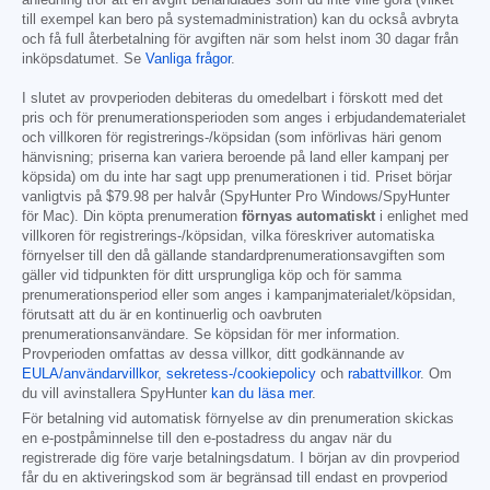
anledning tror att en avgift behandlades som du inte ville göra (vilket
till exempel kan bero på systemadministration) kan du också avbryta
och få full återbetalning för avgiften när som helst inom 30 dagar från
inköpsdatumet. Se
Vanliga frågor
.
I slutet av provperioden debiteras du omedelbart i förskott med det
pris och för prenumerationsperioden som anges i erbjudandematerialet
och villkoren för registrerings-/köpsidan (som införlivas häri genom
hänvisning; priserna kan variera beroende på land eller kampanj per
köpsida) om du inte har sagt upp prenumerationen i tid. Priset börjar
vanligtvis på
$79.98
per halvår (SpyHunter Pro Windows/SpyHunter
för Mac). Din köpta prenumeration
förnyas automatiskt
i enlighet med
villkoren för registrerings-/köpsidan, vilka föreskriver automatiska
förnyelser till den då gällande standardprenumerationsavgiften som
gäller vid tidpunkten för ditt ursprungliga köp och för samma
prenumerationsperiod eller som anges i kampanjmaterialet/köpsidan,
förutsatt att du är en kontinuerlig och oavbruten
prenumerationsanvändare. Se köpsidan för mer information.
Provperioden omfattas av dessa villkor, ditt godkännande av
EULA/användarvillkor
,
sekretess-/cookiepolicy
och
rabattvillkor
. Om
du vill avinstallera SpyHunter
kan du läsa mer
.
För betalning vid automatisk förnyelse av din prenumeration skickas
en e-postpåminnelse till den e-postadress du angav när du
registrerade dig före varje betalningsdatum. I början av din provperiod
får du en aktiveringskod som är begränsad till endast en provperiod