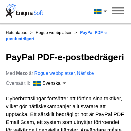
Skip
to
Svenska
content
Hotdatabas
Rogue webbplatser
PayPal PDF-e-
postbedrägeri
PayPal PDF-e-postbedrägeri
Med
Mezo
år
Rogue webbplatser
,
Nätfiske
Översätt till:
Svenska
Cyberbrottslingar fortsätter att förfina sina taktiker,
vilket gör nätfiskekampanjer allt svårare att
upptäcka. Ett särskilt bedrägligt hot är PayPal PDF
Email Scam, ett system som utnyttjar förtroendet
för välkända finansiella tjänster. Användare måste