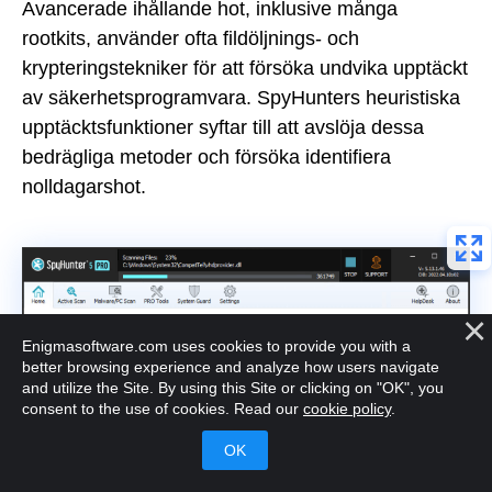
Avancerade ihållande hot, inklusive många
rootkits, använder ofta fildöljnings- och
krypteringstekniker för att försöka undvika upptäckt
av säkerhetsprogramvara. SpyHunters heuristiska
upptäcktsfunktioner syftar till att avslöja dessa
bedrägliga metoder och försöka identifiera
nolldagarshot.
Enigmasoftware.com uses cookies to provide you with a
better browsing experience and analyze how users navigate
and utilize the Site. By using this Site or clicking on "OK", you
consent to the use of cookies. Read our
cookie policy
.