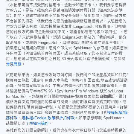
（本優惠可能不接受預付信用卡、金融卡和禮品卡。）我們要求您提供
付款方式，是為了確保您在從試用版過渡到付費訂閱（如果您決定購
買）期間，能夠持續獲得不間斷的安全保護。試用期間，您的付款方式
不會被預先扣款，但我們會向您的金融機構發送授權請求，以驗證您的
付款方式是否有效（此類授權請求並非 EnigmaSoft 收取費用，但根據
您的付款方式和/或金融機構的不同，可能會影響您的帳戶可用性）。您
可以在 7 天試用期結束前，透過 EnigmaSoft 網站的「我的帳戶」部分
取消試用，或聯絡 EnigmaSoft，以避免試用期結束後立即產生費用。
如果您在試用期內取消，您將立即失去 SpyHunter 的存取權。如果您因
任何原因（例如係統管理等原因）認為系統收取了您不希望支付的費
用，您也可以在購買費用之日起 30 天內取消並獲得全額退款。請參閱
常見問題
。
試用期結束後，如果您未及時取消訂閱，我們將立即按產品資料和註冊/
購買頁面條款（此處引用併入本條款；價格可能因國家/地區或促銷活動
而異，詳情請見購買頁面）中規定的價格和訂閱期限向您收取費用。價
格通常起價為每半年
$79.98
（SpyHunter Pro Windows 版/SpyHunter
for Mac 版）。您購買的訂閱將根據註冊/購買頁面條款
自動續訂
，續訂
價格為首次購買時適用的標準訂閱費，續訂期限與首次購買時相同，或
如促銷資料/購買頁面中所述，前提是您是連續不間斷的訂閱用戶。詳情
請參閱購買頁面。試用須遵守本條款、您同意的最終使用者
授權協議/服
務條款
、
隱私權/Cookie 政策
和
折扣條款
。如果您想卸載 SpyHunter，
請點擊此處
了解如何操作
。
為確保您的訂閱自動續訂，我們會在每次付款日期前向您註冊時提供的