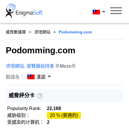
Skip
to
漢語
content
威脅數據庫
流氓網站
Podomming.com
Podomming.com
流氓網站
,
瀏覽器劫持者
年
Mezo
年
翻譯為：
漢語
威脅評分卡
?
Popularity Rank:
22,168
威胁级别：
20 % (普通的)
受感染的计算机：
2