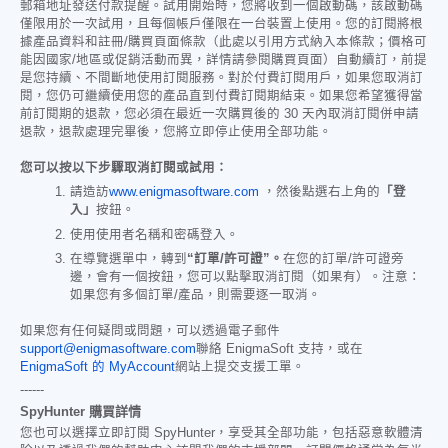
郵箱地址發送付款提醒。試用開始時，您將收到一個啟動碼，該啟動碼
僅限用於一次試用，且每個帳戶僅限在一台裝置上使用。您的訂閱將根
據產品資料和註冊/購買頁面條款（此處以引用方式納入本條款；價格可
能因國家/地區或促銷活動而異，詳情請參閱購買頁面）自動續訂，前提
是您持續、不間斷地使用訂閱服務。對於付費訂閱用戶，如果您取消訂
閱，您仍可繼續使用您的產品直到付費訂閱期結束。如果您希望獲得當
前訂閱期的退款，您必須在最近一次購買後的 30 天內取消訂閱併申請
退款，退款處理完畢後，您將立即停止使用全部功能。
您可以按以下步驟取消訂閱或試用：
請造訪
www.enigmasoftware.com
，然後點選右上角的
「登
入」
按鈕。
使用使用者名稱和密碼登入。
在導覽選單中，轉到
“訂單/許可證”。
在您的訂單/許可證旁
邊，會有一個按鈕，您可以點擊取消訂閱（如果有）。注意：
如果您有多個訂單/產品，則需要逐一取消。
如果您有任何疑問或問題，可以透過電子郵件
support@enigmasoftware.com
聯絡 EnigmaSoft 支持，或在
EnigmaSoft 的 MyAccount
網站上提交支援工單。
------
SpyHunter 購買詳情
您也可以選擇立即訂閱 SpyHunter，享受其全部功能，包括惡意軟體清