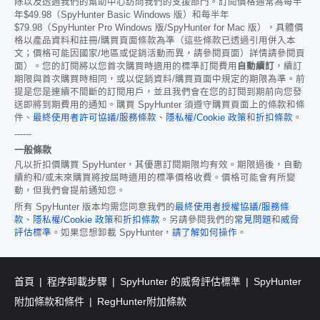
除以及透過我們的幫助中心訪問我們的支援部門。訂閱價格通常為每半
年
$49.98
（SpyHunter Basic Windows 版）和每半年
$79.98
（SpyHunter Pro Windows 版/SpyHunter for Mac 版），具體價
格以產品資料和註冊/購買頁面條款為準（這些條款已透過引用併入本
文；價格可能因國家/地區或促銷活動而異，請參閱頁面）詳情請參閱頁
面）。您的訂閱將以您首次購買時適用的標準訂閱費用
自動續訂
，續訂
期限與首次購買時相同，或以促銷資料/購買頁面中規定的期限為準。前
提是您是連續不間斷的訂閱用戶，並且我們會在您的訂閱到期前向您發
送即將到期費用的通知。購買 SpyHunter 須遵守購買頁面上的條款和條
件、
最終使用者許可協議/服務條款
、
隱私權/Cookie 政策
和
折扣條款
。
------
一般條款
凡以折扣價購買 SpyHunter，其優惠訂閱期限均有效。期限過後，自動
續約和/或未來購買將按屆時適用的標準價格收費。價格可能會有所變
動，但我們會提前通知您。
所有 SpyHunter 版本均需您同意我們的
最終使用者授權協議/服務條
款
、
隱私權/Cookie 政策
和
折扣條款
。另請參閱我們的
常見問題
和
威脅
評估標準
。如果您想卸載 SpyHunter，
請了解如何操作
。
首頁
程序卸載步驟
SpyHunter 的威脅評估標準
SpyHunter
附加條款和條件
RegHunter附加條款