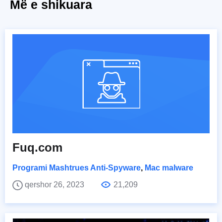
Më e shikuara
Fuq.com
Programi Mashtrues Anti-Spyware
,
Mac malware
qershor 26, 2023
21,209