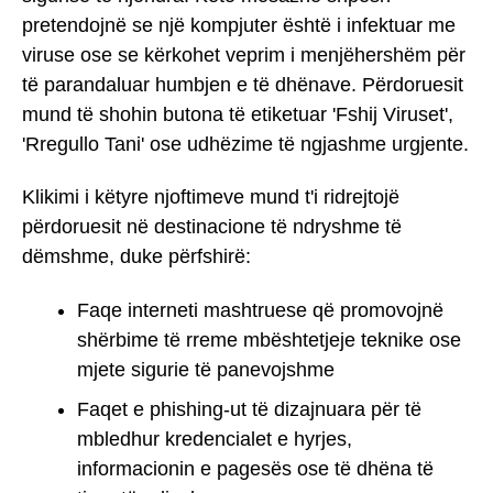
pretendojnë se një kompjuter është i infektuar me
viruse ose se kërkohet veprim i menjëhershëm për
të parandaluar humbjen e të dhënave. Përdoruesit
mund të shohin butona të etiketuar 'Fshij Viruset',
'Rregullo Tani' ose udhëzime të ngjashme urgjente.
Klikimi i këtyre njoftimeve mund t'i ridrejtojë
përdoruesit në destinacione të ndryshme të
dëmshme, duke përfshirë:
Faqe interneti mashtruese që promovojnë
shërbime të rreme mbështetjeje teknike ose
mjete sigurie të panevojshme
Faqet e phishing-ut të dizajnuara për të
mbledhur kredencialet e hyrjes,
informacionin e pagesës ose të dhëna të