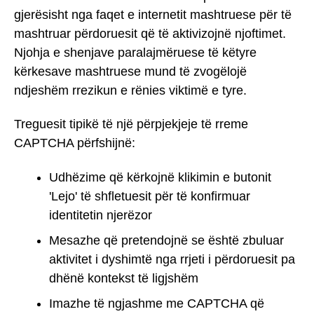
gjerësisht nga faqet e internetit mashtruese për të
mashtruar përdoruesit që të aktivizojnë njoftimet.
Njohja e shenjave paralajmëruese të këtyre
kërkesave mashtruese mund të zvogëlojë
ndjeshëm rrezikun e rënies viktimë e tyre.
Treguesit tipikë të një përpjekjeje të rreme
CAPTCHA përfshijnë:
Udhëzime që kërkojnë klikimin e butonit
'Lejo' të shfletuesit për të konfirmuar
identitetin njerëzor
Mesazhe që pretendojnë se është zbuluar
aktivitet i dyshimtë nga rrjeti i përdoruesit pa
dhënë kontekst të ligjshëm
Imazhe të ngjashme me CAPTCHA që