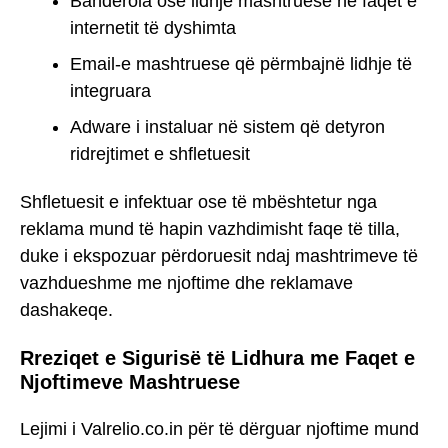
Banderola ose lidhje mashtruese në faqet e
internetit të dyshimta
Email-e mashtruese që përmbajnë lidhje të
integruara
Adware i instaluar në sistem që detyron
ridrejtimet e shfletuesit
Shfletuesit e infektuar ose të mbështetur nga
reklama mund të hapin vazhdimisht faqe të tilla,
duke i ekspozuar përdoruesit ndaj mashtrimeve të
vazhdueshme me njoftime dhe reklamave
dashakeqe.
Rreziqet e Sigurisë të Lidhura me Faqet e
Njoftimeve Mashtruese
Lejimi i Valrelio.co.in për të dërguar njoftime mund