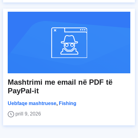
Mashtrimi me email në PDF të
PayPal-it
Uebfaqe mashtruese
,
Fishing
prill 9, 2026