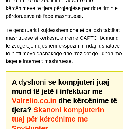
të ndihmojë në zbulimin e adware dhe
kërcënimeve të tjera përgjegjëse për ridrejtimin e
përdoruesve në faqe mashtruese.
Të qëndruarit i kujdesshëm dhe të dallosh taktikat
mashtruese si kërkesat e rreme CAPTCHA mund
të zvogëlojë ndjeshëm ekspozimin ndaj fushatave
të njoftimeve dashakeqe dhe rreziqet që lidhen me
faqet e internetit mashtruese.
A dyshoni se kompjuteri juaj
mund të jetë i infektuar me
Valrelio.co.in
dhe kërcënime të
tjera?
Skanoni kompjuterin
tuaj për kërcënime me
SpyHunter