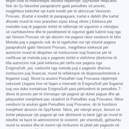
ekipin tonë të mbështetjes teknike nëpërmjet SpyHunter HelpDesk.
Nuk do t'ju faturohet paraprakisht gjatë periudhës së provës,
megjithëse kërkohet një kartë krediti për të aktivizuar Versionin
Provues. (Kartat e kreditit të parapaguara, kartat e debitit dhe kartat
dhuratë mund të mos pranohen sipas kësaj oferte.) Kërkesa për
metodën tuaj të pagesës është të ndihmojë në sigurimin e mbrojtjes
së vazhdueshme dhe të pandërprerë të sigurisë gjatë kalimit tuaj nga
një Version Provues në një abonim me pagesë nëse vendosni të blini.
Metoda juaj e pagesës nuk do të ngarkohet me një shumë pagese
paraprakisht gjatë Versionit Provues, megjithëse kërkesat për
autorizim mund të dërgohen në institucionin tuaj financiar për të
verifikuar që metoda juaj e pagesës është e vlefshme (dorëzime të
tilla autorizimi nuk janë kërkesa për tarifa ose pagesa nga
EnigmaSoft, por, varësisht nga metoda juaj e pagesës dhe/ose
institucioni juaj financiar, mund të reflektojnë në disponueshmërinë e
llogarisë suaj). Mund ta anuloni Periudhën tuaj Provuese nëpërmjet
seksionit Llogaria Ime në faqen e internetit të EnigmaSoft për llogarinë
tuaj ose duke kontaktuar EnigmaSoft para përfundimit të periudhës 7-
ditore të provës për të shmangur një pagesë që duhet paguar dhe që
përpunohet menjëherë pas skadimit të Periudhës suaj Provuese. Nëse
vendosni ta anuloni gjatë Periudhës suaj Provuese, do të humbisni
menjëherë aksesin në SpyHunter. Nëse, për ndonjë arsye, besoni se
është përpunuar një pagesë që nuk dëshironit ta bënit (gjë që mund të
ndodhë në bazë të administrimit të sistemit, për shembull), gjithashtu
mund ta anuloni dhe të merrni një rimbursim të plotë për pagesën në