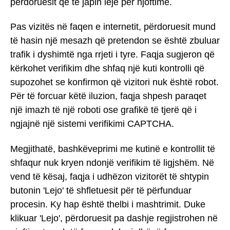
përdoruesit që të japin leje për njoftime.
Pas vizitës në faqen e internetit, përdoruesit mund
të hasin një mesazh që pretendon se është zbuluar
trafik i dyshimtë nga rrjeti i tyre. Faqja sugjeron që
kërkohet verifikim dhe shfaq një kuti kontrolli që
supozohet se konfirmon që vizitori nuk është robot.
Për të forcuar këtë iluzion, faqja shpesh paraqet
një imazh të një roboti ose grafikë të tjerë që i
ngjajnë një sistemi verifikimi CAPTCHA.
Megjithatë, bashkëveprimi me kutinë e kontrollit të
shfaqur nuk kryen ndonjë verifikim të ligjshëm. Në
vend të kësaj, faqja i udhëzon vizitorët të shtypin
butonin 'Lejo' të shfletuesit për të përfunduar
procesin. Ky hap është thelbi i mashtrimit. Duke
klikuar 'Lejo', përdoruesit pa dashje regjistrohen në