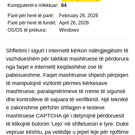
Kompjuterët e infektuar:
64
Parë për herë të parë:
February 26, 2026
Parë për herë të fundit:
April 26, 2026
OS/OS të prekura:
Windows
Shfletimi i sigurt i internetit kërkon ndërgjegjësim të
vazhdueshëm për taktikat mashtruese të përdorura
nga faqet e internetit keqdashëse ose të
pabesueshme. Faqet mashtruese shpesh përpiqen
të manipulojnë vizitorët përmes kërkesave
mashtruese, paralajmërimeve të rreme të sigurisë
dhe kontrolleve të sajuara të verifikimit. Një teknikë
e zakonshme përfshin shfaqjen e testeve
mashtruese CAPTCHA që i detyrojnë përdoruesit
të klikojnë butonin 'Lejo' në shfletuesin e tyre. Duke
vepruar kështu, pa vetëdije u jepet leje për njoftime