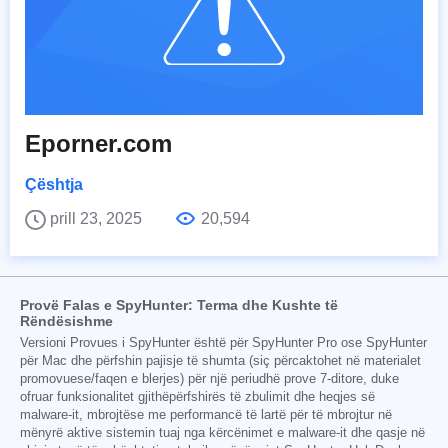
Eporner.com
Çështja
prill 23, 2025
20,594
Provë Falas e SpyHunter: Terma dhe Kushte të
Rëndësishme
Versioni Provues i SpyHunter është për SpyHunter Pro ose SpyHunter
për Mac dhe përfshin pajisje të shumta (siç përcaktohet në materialet
promovuese/faqen e blerjes) për një periudhë prove 7-ditore, duke
ofruar funksionalitet gjithëpërfshirës të zbulimit dhe heqjes së
malware-it, mbrojtëse me performancë të lartë për të mbrojtur në
mënyrë aktive sistemin tuaj nga kërcënimet e malware-it dhe qasje në