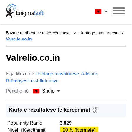
Skip
to
Shqip
content
Baza e të dhënave të kërcënimeve
Uebfaqe mashtruese
Valrelio.co.in
Valrelio.co.in
Nga
Mezo
në
Uebfaqe mashtruese
,
Adware
,
Rrëmbyesit e shfletuesve
Përkthe në:
Shqip
Karta e rezultateve të kërcënimit
?
Popularity Rank:
3,829
Niveli i Kërcënimit:
20 % (Normale)