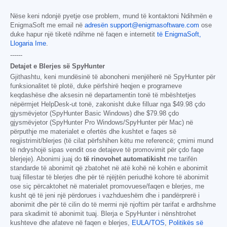
Nëse keni ndonjë pyetje ose problem, mund të kontaktoni Ndihmën e
EnigmaSoft me email në
adresën support@enigmasoftware.com
ose
duke hapur një tiketë ndihme në faqen e internetit
të EnigmaSoft,
Llogaria Ime
.
------
Detajet e Blerjes së SpyHunter
Gjithashtu, keni mundësinë të abonoheni menjëherë në SpyHunter për
funksionalitet të plotë, duke përfshirë heqjen e programeve
keqdashëse dhe aksesin në departamentin tonë të mbështetjes
nëpërmjet HelpDesk-ut tonë, zakonisht duke filluar nga
$49.98
çdo
gjysmëvjetor (SpyHunter Basic Windows) dhe
$79.98
çdo
gjysmëvjetor (SpyHunter Pro Windows/SpyHunter për Mac) në
përputhje me materialet e ofertës dhe kushtet e faqes së
regjistrimit/blerjes (të cilat përfshihen këtu me referencë; çmimi mund
të ndryshojë sipas vendit ose detajeve të promovimit për çdo faqe
blerjeje). Abonimi juaj do
të rinovohet automatikisht
me tarifën
standarde të abonimit që zbatohet në atë kohë në kohën e abonimit
tuaj fillestar të blerjes dhe për të njëjtën periudhë kohore të abonimit
ose siç përcaktohet në materialet promovuese/faqen e blerjes, me
kusht që të jeni një përdorues i vazhdueshëm dhe i pandërprerë i
abonimit dhe për të cilin do të merrni një njoftim për tarifat e ardhshme
para skadimit të abonimit tuaj. Blerja e SpyHunter i nënshtrohet
kushteve dhe afateve në faqen e blerjes,
EULA/TOS
,
Politikës së