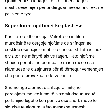
njoftimet push të faqes, duke i dhënë faqes
mashtruese lejen për të dërguar mesazhe direkt në
pajisjen e tyre.
Si përdoren njoftimet keqdashëse
Pasi të jetë dhënë leja, Valrelio.co.in fiton
mundësinë të dërgojë njoftime që shfaqen në
desktop ose pajisje mobile edhe kur shfletuesi nuk
e viziton në mënyrë aktive faqen. Këto njoftime
shpesh përmbajnë përmbajtje mashtruese ose
alarmuese të dizajnuara për të tërhequr vëmendjen
dhe për të provokuar ndërveprimin.
Shumë nga alarmet e shfaqura imitojnë
paralajmërime legjitime të sistemit dhe mund të
përfshijnë logot e kompanive ose shërbimeve të
sigurisë të njohura. Këto mesazhe shpesh