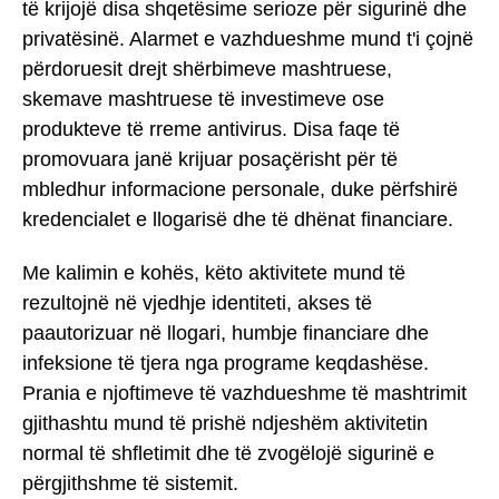
të krijojë disa shqetësime serioze për sigurinë dhe
privatësinë. Alarmet e vazhdueshme mund t'i çojnë
përdoruesit drejt shërbimeve mashtruese,
skemave mashtruese të investimeve ose
produkteve të rreme antivirus. Disa faqe të
promovuara janë krijuar posaçërisht për të
mbledhur informacione personale, duke përfshirë
kredencialet e llogarisë dhe të dhënat financiare.
Me kalimin e kohës, këto aktivitete mund të
rezultojnë në vjedhje identiteti, akses të
paautorizuar në llogari, humbje financiare dhe
infeksione të tjera nga programe keqdashëse.
Prania e njoftimeve të vazhdueshme të mashtrimit
gjithashtu mund të prishë ndjeshëm aktivitetin
normal të shfletimit dhe të zvogëlojë sigurinë e
përgjithshme të sistemit.