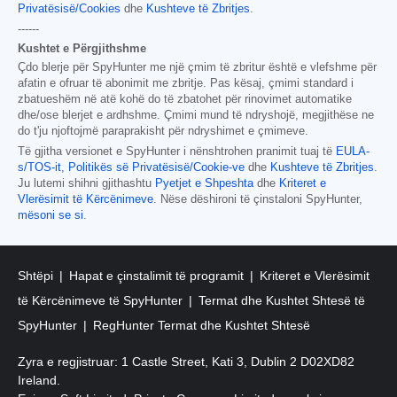
Privatësisë/Cookies
dhe
Kushteve të Zbritjes
.
------
Kushtet e Përgjithshme
Çdo blerje për SpyHunter me një çmim të zbritur është e vlefshme për
afatin e ofruar të abonimit me zbritje. Pas kësaj, çmimi standard i
zbatueshëm në atë kohë do të zbatohet për rinovimet automatike
dhe/ose blerjet e ardhshme. Çmimi mund të ndryshojë, megjithëse ne
do t'ju njoftojmë paraprakisht për ndryshimet e çmimeve.
Të gjitha versionet e SpyHunter i nënshtrohen pranimit tuaj të
EULA-
s/TOS-it
,
Politikës së Privatësisë/Cookie-ve
dhe
Kushteve të Zbritjes
.
Ju lutemi shihni gjithashtu
Pyetjet e Shpeshta
dhe
Kriteret e
Vlerësimit të Kërcënimeve
. Nëse dëshironi të çinstaloni SpyHunter,
mësoni se si
.
Shtëpi
Hapat e çinstalimit të programit
Kriteret e Vlerësimit
të Kërcënimeve të SpyHunter
Termat dhe Kushtet Shtesë të
SpyHunter
RegHunter Termat dhe Kushtet Shtesë
Zyra e regjistruar: 1 Castle Street, Kati 3, Dublin 2 D02XD82
Ireland.