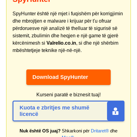
SpyHunter është një mjet i fuqishëm për korrigjimin
dhe mbrojtjen e malware i krijuar për t'u ofruar
përdoruesve një analizë të thelluar të sigurisë së
sistemit, zbulimin dhe heqjen e një game të gjerë
kërcënimesh si
Valrelio.co.in
, si dhe një shërbim
mbështetjeje teknike një-në-një.
Download SpyHunter
Kurseni paratë e biznesit tuaj!
Kuota e zbritjes me shumë
licencë
Nuk është OS juaj?
Shkarkoni për
Dritaret®
dhe