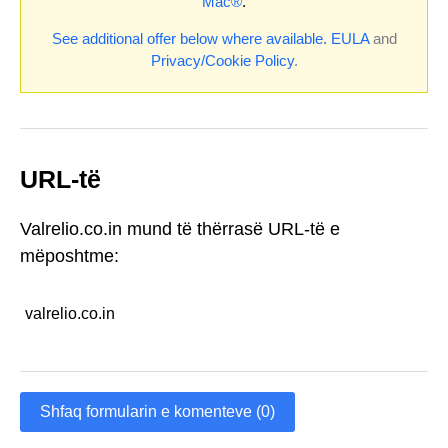
Mac®
.
See additional offer below where available.
EULA
and
Privacy/Cookie Policy
.
URL-të
Valrelio.co.in mund të thërrasë URL-të e
mëposhtme:
valrelio.co.in
Shfaq formularin e komenteve (0)