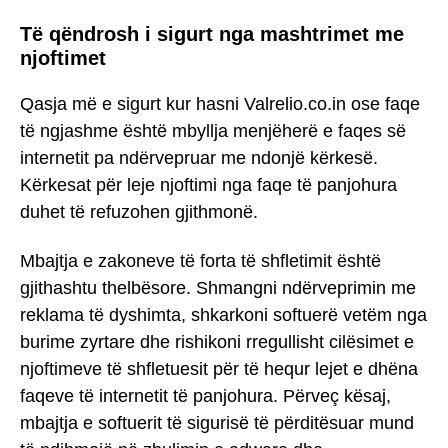
Të qëndrosh i sigurt nga mashtrimet me
njoftimet
Qasja më e sigurt kur hasni Valrelio.co.in ose faqe
të ngjashme është mbyllja menjëherë e faqes së
internetit pa ndërvepruar me ndonjë kërkesë.
Kërkesat për leje njoftimi nga faqe të panjohura
duhet të refuzohen gjithmonë.
Mbajtja e zakoneve të forta të shfletimit është
gjithashtu thelbësore. Shmangni ndërveprimin me
reklama të dyshimta, shkarkoni softuerë vetëm nga
burime zyrtare dhe rishikoni rregullisht cilësimet e
njoftimeve të shfletuesit për të hequr lejet e dhëna
faqeve të internetit të panjohura. Përveç kësaj,
mbajtja e softuerit të sigurisë të përditësuar mund