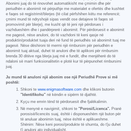
Abonimi juaj do të rinovohet automatikisht me çmimin dhe për
periudhën e abonimit në përputhje me materialet e ofertës dhe kushtet
e faqes së regjistrimit/blerjes (të cilat përfshihen këtu me referencë;
çmimi mund të ndryshojë sipas vendit ose detajeve të faqes së
promovimit për blerje), me kusht që të jeni një përdorues i
vazhdueshëm dhe i pandërprerë i abonimit. Për përdoruesit e abonimit
me pagesë, nëse anuloni, do të vazhdoni të keni qasje në
produktin/produktet tuaja deri në fund të periudhës së abonimit tuaj me
pagesë. Nëse dëshironi të merrni një rimbursim për periudhën e
abonimit tuaj aktual, duhet të anuloni dhe të aplikoni për rimbursim
brenda 30 ditëve nga blerja juaj më e fundit, dhe menjëherë do të
ndaloni së marri funksionalitetin e plotë kur të përpunohet rimbursimi
juaj.
Ju mund të anuloni një abonim ose një Periudhë Prove si më
poshtë:
Shkoni te
www.enigmasoftware.com
dhe klikoni butonin
"Identifikohu"
në këndin e sipërm të djathtë.
Kyçu me emrin tënd të përdoruesit dhe fjalëkalimin.
Në menynë e navigimit, shkoni te
"Porosi/Licenca".
Pranë
porosisë/licencës suaj, është i disponueshëm një buton për
të anuluar abonimin tuaj, nëse është e aplikueshme.
Shënim: Nëse keni porosi/produkte të shumta, do t'ju duhet
t'i anuloni ato individualisht.