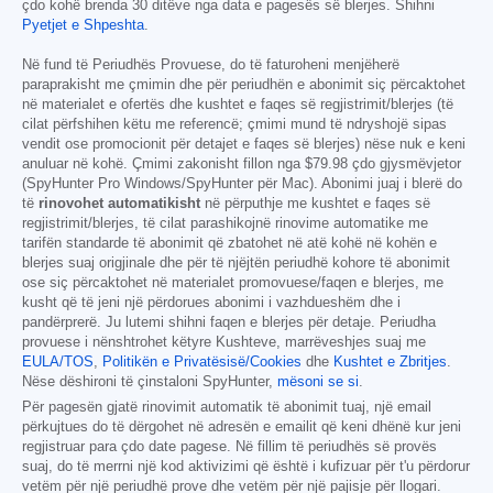
çdo kohë brenda 30 ditëve nga data e pagesës së blerjes. Shihni
Pyetjet e Shpeshta
.
Në fund të Periudhës Provuese, do të faturoheni menjëherë
paraprakisht me çmimin dhe për periudhën e abonimit siç përcaktohet
në materialet e ofertës dhe kushtet e faqes së regjistrimit/blerjes (të
cilat përfshihen këtu me referencë; çmimi mund të ndryshojë sipas
vendit ose promocionit për detajet e faqes së blerjes) nëse nuk e keni
anuluar në kohë. Çmimi zakonisht fillon nga
$79.98
çdo gjysmëvjetor
(SpyHunter Pro Windows/SpyHunter për Mac). Abonimi juaj i blerë do
të
rinovohet automatikisht
në përputhje me kushtet e faqes së
regjistrimit/blerjes, të cilat parashikojnë rinovime automatike me
tarifën standarde të abonimit që zbatohet në atë kohë në kohën e
blerjes suaj origjinale dhe për të njëjtën periudhë kohore të abonimit
ose siç përcaktohet në materialet promovuese/faqen e blerjes, me
kusht që të jeni një përdorues abonimi i vazhdueshëm dhe i
pandërprerë. Ju lutemi shihni faqen e blerjes për detaje. Periudha
provuese i nënshtrohet këtyre Kushteve, marrëveshjes suaj me
EULA/TOS
,
Politikën e Privatësisë/Cookies
dhe
Kushtet e Zbritjes
.
Nëse dëshironi të çinstaloni SpyHunter,
mësoni se si
.
Për pagesën gjatë rinovimit automatik të abonimit tuaj, një email
përkujtues do të dërgohet në adresën e emailit që keni dhënë kur jeni
regjistruar para çdo date pagese. Në fillim të periudhës së provës
suaj, do të merrni një kod aktivizimi që është i kufizuar për t'u përdorur
vetëm për një periudhë prove dhe vetëm për një pajisje për llogari.