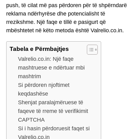
push, të cilat më pas përdoren për të shpërndarë
reklama ndërhyrëse dhe potencialisht të
rrezikshme. Një faqe e tillë e pasigurt që
mbështetet në këto metoda është Valrelio.co.in.
Tabela e Përmbajtjes
Valrelio.co.in: Një faqe
mashtruese e ndërtuar mbi
mashtrim
Si përdoren njoftimet
keqdashëse
Shenjat paralajmëruese të
faqeve të rreme të verifikimit
CAPTCHA
Si i hasin përdoruesit faqet si
Valrelio.co.in