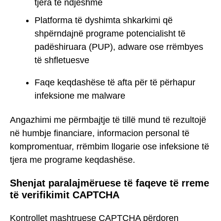
tjera të ndjeshme
Platforma të dyshimta shkarkimi që
shpërndajnë programe potencialisht të
padëshiruara (PUP), adware ose rrëmbyes
të shfletuesve
Faqe keqdashëse të afta për të përhapur
infeksione me malware
Angazhimi me përmbajtje të tillë mund të rezultojë
në humbje financiare, informacion personal të
kompromentuar, rrëmbim llogarie ose infeksione të
tjera me programe keqdashëse.
Shenjat paralajmëruese të faqeve të rreme
të verifikimit CAPTCHA
Kontrollet mashtruese CAPTCHA përdoren