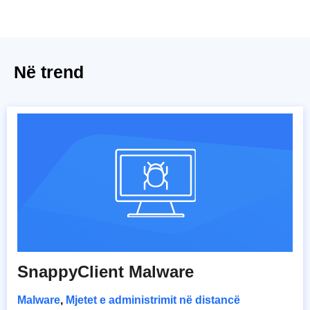
Në trend
SnappyClient Malware
Malware
,
Mjetet e administrimit në distancë