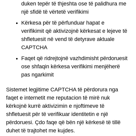
duken tepër të thjeshta ose të palidhura me
një sfidë të vërtetë verifikimi
Kërkesa për të përfunduar hapat e
verifikimit që aktivizojnë kërkesat e lejeve të
shfletuesit në vend të detyrave aktuale
CAPTCHA
Faqet që ridrejtojnë vazhdimisht përdoruesit
ose shfaqin kërkesa verifikimi menjëherë
pas ngarkimit
Sistemet legjitime CAPTCHA të përdorura nga
faqet e internetit me reputacion të mirë nuk
kërkojnë kurrë aktivizimin e njoftimeve të
shfletuesit për të verifikuar identitetin e një
përdoruesi. Çdo faqe që bën një kërkesë të tillë
duhet të trajtohet me kujdes.