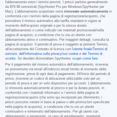
l'abbonamento entro i termini previsti. I prezzi partono generalmente
da
$79.98
semestrali (SpyHunter Pro per Windows/SpyHunter per
Mac). L'abbonamento acquistato verrà
rinnovato automaticamente
in
conformità con i termini della pagina di registrazione/acquisto, che
prevedono il rinnovo automatico alla tariffa standard in vigore al
momento dell'acquisto originale e per la stessa durata
dell'abbonamento o come indicato nei materiali promozionali/nella
pagina di acquisto, a condizione che tu sia un utente con
abbonamento attivo e continuativo. Per maggiori dettagli, consulta la
pagina di acquisto. Il periodo di prova è soggetto ai presenti Termini,
all'accettazione del Contratto di licenza con
l'utente finale/Termini di
servizio
,
dell'Informativa sulla privacy/sui cookie
e
dei Termini di
sconto
. Se desideri disinstallare SpyHunter,
scopri come fare
.
Per il pagamento del rinnovo automatico dell'abbonamento, riceverai
un promemoria via email all'indirizzo email fornito al momento della
registrazione, prima di ogni data di pagamento. All'inizio del periodo di
prova, riceverai un codice di attivazione utilizzabile solo per un
periodo di prova e per un solo dispositivo per account. L'abbonamento
si rinnoverà automaticamente al prezzo e per la durata previsti, in
conformità con i materiali informativi e i termini della pagina di
registrazione/acquisto (che sono qui incorporati per riferimento; i
prezzi possono variare in base al paese o alle promozioni specificate
nella pagina di acquisto), a condizione che tu sia un utente
continuativo e ininterrotto dell'abbonamento. Per gli utenti con
abbonamento a pagamento, in caso di annullamento, manterrai