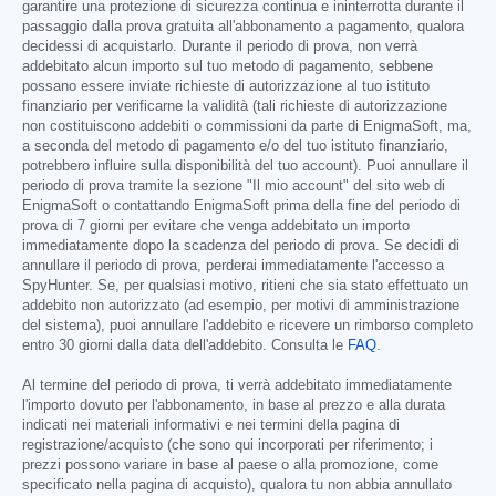
garantire una protezione di sicurezza continua e ininterrotta durante il
passaggio dalla prova gratuita all'abbonamento a pagamento, qualora
decidessi di acquistarlo. Durante il periodo di prova, non verrà
addebitato alcun importo sul tuo metodo di pagamento, sebbene
possano essere inviate richieste di autorizzazione al tuo istituto
finanziario per verificarne la validità (tali richieste di autorizzazione
non costituiscono addebiti o commissioni da parte di EnigmaSoft, ma,
a seconda del metodo di pagamento e/o del tuo istituto finanziario,
potrebbero influire sulla disponibilità del tuo account). Puoi annullare il
periodo di prova tramite la sezione "Il mio account" del sito web di
EnigmaSoft o contattando EnigmaSoft prima della fine del periodo di
prova di 7 giorni per evitare che venga addebitato un importo
immediatamente dopo la scadenza del periodo di prova. Se decidi di
annullare il periodo di prova, perderai immediatamente l'accesso a
SpyHunter. Se, per qualsiasi motivo, ritieni che sia stato effettuato un
addebito non autorizzato (ad esempio, per motivi di amministrazione
del sistema), puoi annullare l'addebito e ricevere un rimborso completo
entro 30 giorni dalla data dell'addebito. Consulta le
FAQ
.
Al termine del periodo di prova, ti verrà addebitato immediatamente
l'importo dovuto per l'abbonamento, in base al prezzo e alla durata
indicati nei materiali informativi e nei termini della pagina di
registrazione/acquisto (che sono qui incorporati per riferimento; i
prezzi possono variare in base al paese o alla promozione, come
specificato nella pagina di acquisto), qualora tu non abbia annullato