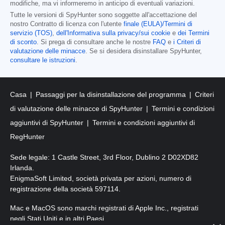
modifiche, ma vi informeremo in anticipo di eventuali variazioni.
Tutte le versioni di SpyHunter sono soggette all'accettazione del
nostro Contratto di licenza con l'utente
finale (EULA)/Termini di
servizio (TOS)
,
dell'Informativa sulla privacy/sui cookie
e
dei Termini
di sconto
. Si prega di consultare anche le nostre
FAQ
e
i Criteri di
valutazione delle minacce
. Se si desidera disinstallare SpyHunter,
consultare le istruzioni
.
Casa
Passaggi per la disinstallazione del programma
Criteri
di valutazione delle minacce di SpyHunter
Termini e condizioni
aggiuntivi di SpyHunter
Termini e condizioni aggiuntivi di
RegHunter
Sede legale: 1 Castle Street, 3rd Floor, Dublino 2 D02XD82
Irlanda.
EnigmaSoft Limited, società privata per azioni, numero di
registrazione della società 597114.
Mac e MacOS sono marchi registrati di Apple Inc., registrati
negli Stati Uniti e in altri Paesi.