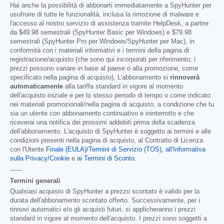
Hai anche la possibilità di abbonarti immediatamente a SpyHunter per
usufruire di tutte le funzionalità, inclusa la rimozione di malware e
l'accesso al nostro servizio di assistenza tramite HelpDesk, a partire
da
$49.98
semestrali (SpyHunter Basic per Windows) e
$79.98
semestrali (SpyHunter Pro per Windows/SpyHunter per Mac), in
conformità con i materiali informativi e i termini della pagina di
registrazione/acquisto (che sono qui incorporati per riferimento; i
prezzi possono variare in base al paese o alla promozione, come
specificato nella pagina di acquisto). L'abbonamento si
rinnoverà
automaticamente
alla tariffa standard in vigore al momento
dell'acquisto iniziale e per lo stesso periodo di tempo o come indicato
nei materiali promozionali/nella pagina di acquisto, a condizione che tu
sia un utente con abbonamento continuativo e ininterrotto e che
riceverai una notifica dei prossimi addebiti prima della scadenza
dell'abbonamento. L'acquisto di SpyHunter è soggetto ai termini e alle
condizioni presenti nella pagina di acquisto, al Contratto di Licenza
con l'Utente
Finale (EULA)/Termini di Servizio (TOS)
,
all'Informativa
sulla Privacy/Cookie
e
ai Termini di Sconto
.
------
Termini generali
Qualsiasi acquisto di SpyHunter a prezzo scontato è valido per la
durata dell'abbonamento scontato offerto. Successivamente, per i
rinnovi automatici e/o gli acquisti futuri, si applicheranno i prezzi
standard in vigore al momento dell'acquisto. I prezzi sono soggetti a