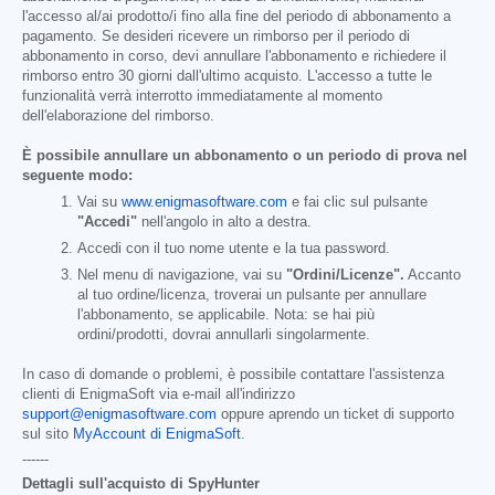
l'accesso al/ai prodotto/i fino alla fine del periodo di abbonamento a
pagamento. Se desideri ricevere un rimborso per il periodo di
abbonamento in corso, devi annullare l'abbonamento e richiedere il
rimborso entro 30 giorni dall'ultimo acquisto. L'accesso a tutte le
funzionalità verrà interrotto immediatamente al momento
dell'elaborazione del rimborso.
È possibile annullare un abbonamento o un periodo di prova nel
seguente modo:
Vai su
www.enigmasoftware.com
e fai clic sul pulsante
"Accedi"
nell'angolo in alto a destra.
Accedi con il tuo nome utente e la tua password.
Nel menu di navigazione, vai su
"Ordini/Licenze".
Accanto
al tuo ordine/licenza, troverai un pulsante per annullare
l'abbonamento, se applicabile. Nota: se hai più
ordini/prodotti, dovrai annullarli singolarmente.
In caso di domande o problemi, è possibile contattare l'assistenza
clienti di EnigmaSoft via e-mail all'indirizzo
support@enigmasoftware.com
oppure aprendo un ticket di supporto
sul sito
MyAccount di EnigmaSoft
.
------
Dettagli sull'acquisto di SpyHunter