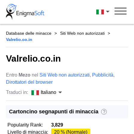
Skip
to
Italiano
content
Database delle minacce
Siti Web non autorizzati
Valrelio.co.in
Valrelio.co.in
Entro
Mezo
nel
Siti Web non autorizzati
,
Pubblicità
,
Dirottatori del browser
Traduci in:
Italiano
Cartoncino segnapunti di minaccia
?
Popularity Rank:
3,829
Livello di minaccia:
20 % (Normale)