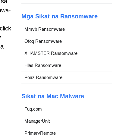
 sa
awa-
Mga Sikat na Ransomware
lick
Mmvb Ransomware
y
Ofoq Ransomware
ga
XHAMSTER Ransomware
Hlas Ransomware
Poaz Ransomware
Sikat na Mac Malware
Fuq.com
ManagerUnit
PrimaryRemote