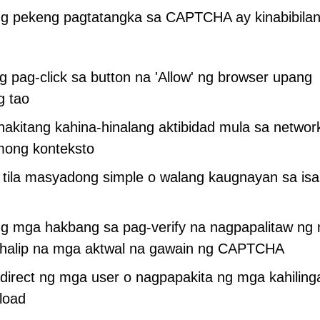
ng pekeng pagtatangka sa CAPTCHA ay kinabibila
 pag-click sa button na 'Allow' ng browser upang
g tao
itang kahina-hinalang aktibidad mula sa networ
imong konteksto
ila masyadong simple o walang kaugnayan sa is
g mga hakbang sa pag-verify na nagpapalitaw ng
a halip na mga aktwal na gawain ng CAPTCHA
edirect ng mga user o nagpapakita ng mga kahiling
load