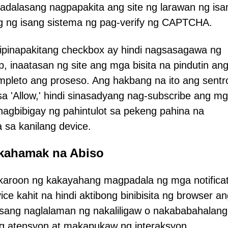
 kadalasang nagpapakita ang site ng larawan ng isa
g ng isang sistema ng pag-verify ng CAPTCHA.
pinapakitang checkbox ay hindi nagsasagawa ng
, inaatasan ng site ang mga bisita na pindutin an
mpleto ang proseso. Ang hakbang na ito ang sentr
a 'Allow,' hindi sinasadyang nag-subscribe ang m
 nagbibigay ng pahintulot sa pekeng pahina na
sa kanilang device.
kahamak na Abiso
akaroon ng kakayahang magpadala ng mga notificat
ice kahit na hindi aktibong binibisita ng browser a
alasang naglalaman ng nakaliligaw o nakababahalang
ng atensyon at makapukaw ng interaksyon.