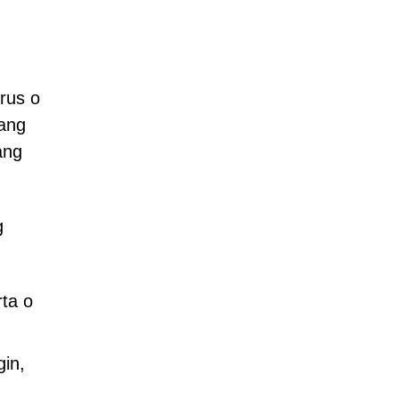
rus o
ang
ang
g
ta o
in,