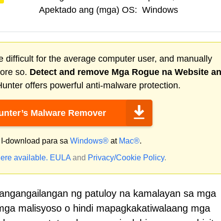
Apektado ang (mga) OS:
Windows
 difficult for the average computer user, and manually
more so.
Detect and remove
Mga Rogue na Website
an
nter offers powerful anti-malware protection.
nter’s Malware Remover
I-download para sa
Windows®
at
Mac®
.
ere available.
EULA
and
Privacy/Cookie Policy
.
 nangangailangan ng patuloy na kamalayan sa mga
 mga malisyoso o hindi mapagkakatiwalaang mga