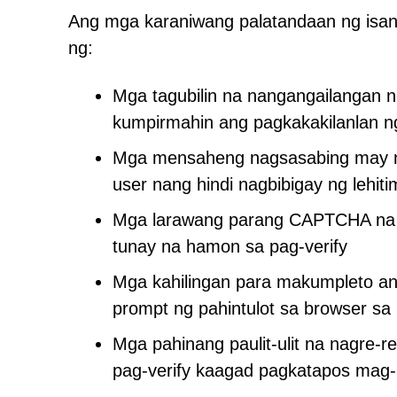
Ang mga karaniwang palatandaan ng isa
ng:
Mga tagubilin na nangangailangan ng
kumpirmahin ang pagkakakilanlan n
Mga mensaheng nagsasabing may nak
user nang hindi nagbibigay ng lehit
Mga larawang parang CAPTCHA na t
tunay na hamon sa pag-verify
Mga kahilingan para makumpleto an
prompt ng pahintulot sa browser s
Mga pahinang paulit-ulit na nagre-r
pag-verify kaagad pagkatapos mag-