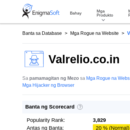
Skip
to
Mga
Bahay
Produkto
content
Banta sa Database
Mga Rogue na Website
V
Valrelio.co.in
Sa
pamamagitan ng Mezo
sa
Mga Rogue na Websi
Mga Hijacker ng Browser
Banta ng Scorecard
?
Popularity Rank:
3,829
Antas ng Banta:
20 % (Normal)