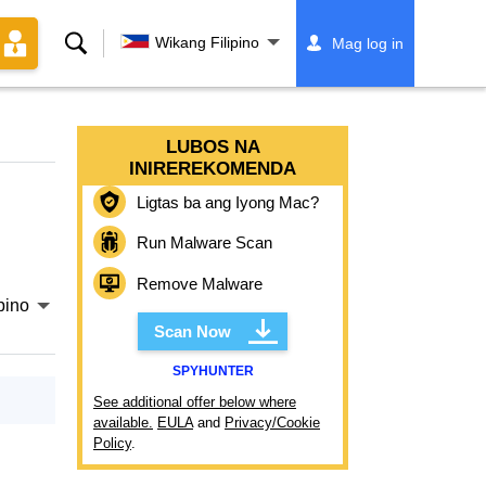
Paghahanap
Wikang Filipino
Mag log in
LUBOS NA
INIREREKOMENDA
Ligtas ba ang Iyong Mac?
Run Malware Scan
Remove Malware
pino
Scan Now
SPYHUNTER
See additional offer below where
available.
EULA
and
Privacy/Cookie
Policy
.