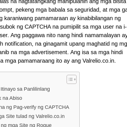
las na nagtatangkang manipulahin ang mga bisita
ompt, pekeng mga babala sa seguridad, at mga g
ng karaniwang pamamaraan ay kinabibilangan ng
ubok ng CAPTCHA na pumipilit sa mga user na i-c
wser. Ang paggawa nito nang hindi namamalayan a
h notification, na ginagamit upang maghatid ng m
ib na mga advertisement. Ang isa sa mga hindi
 mga pamamaraang ito ay ang Valrelio.co.in.
Itinayo sa Panlilinlang
 na Abiso
na ng Pag-verify ng CAPTCHA
ite tulad ng Valrelio.co.in
 ng mga Site ng Rogue