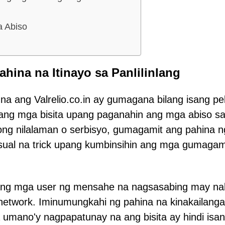
a Abiso
ahina na Itinayo sa Panlilinlang
 na ang Valrelio.co.in ay gumagana bilang isang p
 ang mga bisita upang paganahin ang mga abiso s
mong nilalaman o serbisyo, gumagamit ang pahina n
ual na trick upang kumbinsihin ang mga gumagam
a ang mga user ng mensahe na nagsasabing may na
 network. Iminumungkahi ng pahina na kinakailang
 umano'y nagpapatunay na ang bisita ay hindi isa