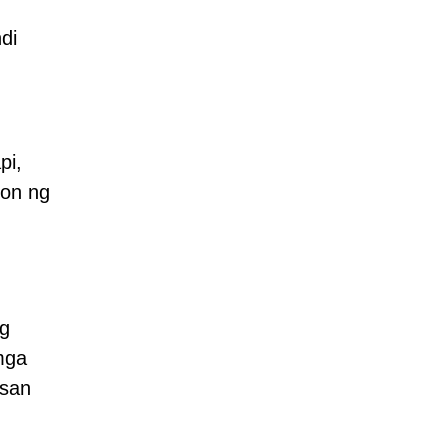
di
pi,
yon ng
g
mga
asan