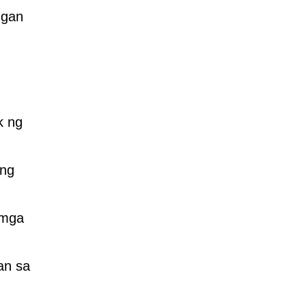
ngan
k ng
ang
 mga
an sa