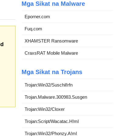
Mga Sikat na Malware
Eporner.com
Fuq.com
XHAMSTER Ransomware
d
CraxsRAT Mobile Malware
Mga Sikat na Trojans
Trojan:Win32/Suschil!rfn
Trojan.Malware.300983.Susgen
Trojan:Win32/Cloxer
Trojan:Script/Wacatac.H!ml
Trojan:Win32/Phonzy.A!ml