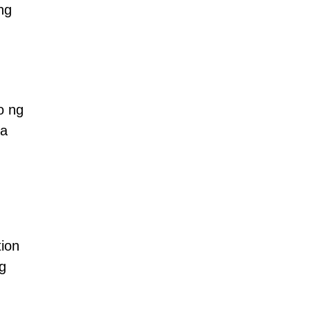
ng
g
o ng
ga
ion
ng