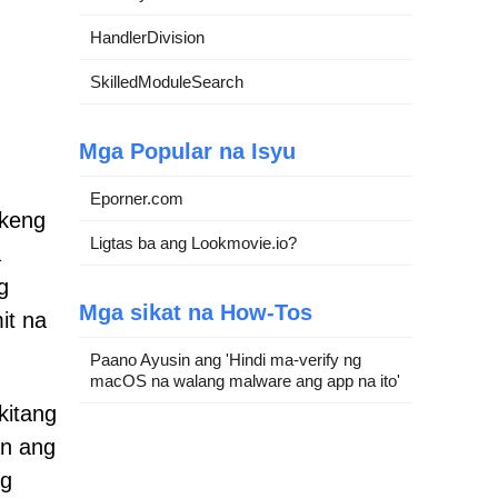
HandlerDivision
SkilledModuleSearch
Mga Popular na Isyu
Eporner.com
ekeng
Ligtas ba ang Lookmovie.io?
a
g
Mga sikat na How-Tos
it na
Paano Ayusin ang 'Hindi ma-verify ng
macOS na walang malware ang app na ito'
kitang
an ang
ng