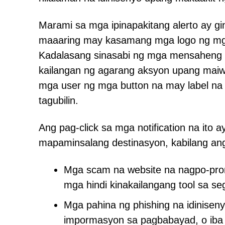
Marami sa mga ipinapakitang alerto ay g
maaaring may kasamang mga logo ng mga 
Kadalasang sinasabi ng mga mensaheng i
kailangan ng agarang aksyon upang maiw
mga user ng mga button na may label na '
tagubilin.
Ang pag-click sa mga notification na ito 
mapaminsalang destinasyon, kabilang an
Mga scam na website na nagpo-prom
mga hindi kinakailangang tool sa se
Mga pahina ng phishing na idinisen
impormasyon sa pagbabayad, o iba 