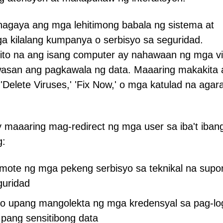
inagaya ang mga lehitimong babala ng sistema at
kilalang kumpanya o serbisyo sa seguridad.
to na ang isang computer ay nahawaan ng mga vi
asan ang pagkawala ng data. Maaaring makakita 
Delete Viruses,' 'Fix Now,' o mga katulad na agar
ay maaaring mag-redirect ng mga user sa iba't iban
g:
ote ng mga pekeng serbisyo sa teknikal na supor
guridad
yo upang mangolekta ng mga kredensyal sa pag-log
pang sensitibong data