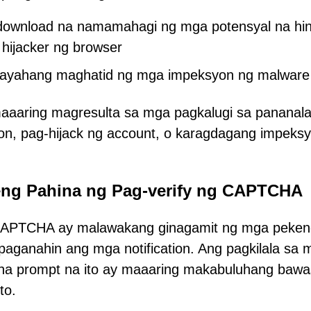
-download na namamahagi ng mga potensyal na hin
hijacker ng browser
kayahang maghatid ng mga impeksyon ng malware
aaaring magresulta sa mga pagkalugi sa pananala
n, pag-hijack ng account, o karagdagang impeks
eng Pahina ng Pag-verify ng CAPTCHA
 CAPTCHA ay malawakang ginagamit ng mga peken
paganahin ang mga notification. Ang pagkilala sa 
 na prompt na ito ay maaaring makabuluhang baw
to.