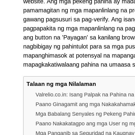
website. Ang mga pekeng pahina ay mada
pamamagitan ng mga mapanlinlang na pr
gawang pagsusuri sa pag-verify. Ang isa
pagpapakita ng mga mapanlinlang na pags
ang button na 'Payagan' sa kanilang bro
nagbibigay ng pahintulot para sa mga pus
mapanghimasok at potensyal na mapangan
mapagkakatiwalaang pahina na umaasa sa
Talaan ng mga Nilalaman
Valrelio.co.in: Isang Palpak na Pahina na 
Paano Ginagamit ang mga Nakakahamak
Mga Babalang Senyales ng Pekeng Pahi
Paano Nakakatagpo ang mga User ng mga S
Mga Panganib sa Seguridad na Kaugnay