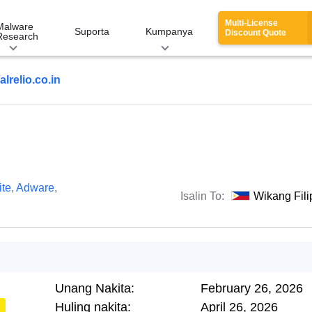
Multi-License
Malware
Suporta
Kumpanya
Discount Quote
Research
alrelio.co.in
te
,
Adware
,
Isalin To:
Wikang Fili
Unang Nakita:
February 26, 2026
Huling nakita:
April 26, 2026