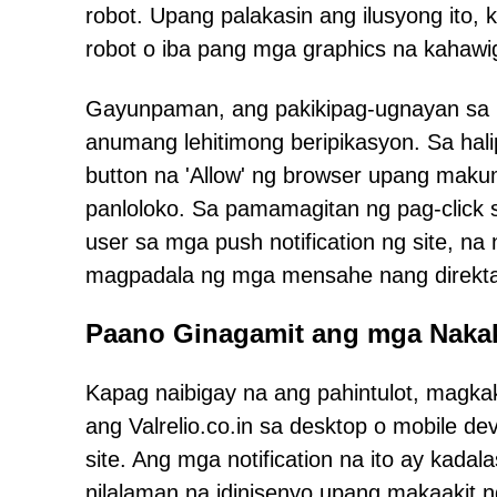
robot. Upang palakasin ang ilusyong ito,
robot o iba pang mga graphics na kahawi
Gayunpaman, ang pakikipag-ugnayan sa i
anumang lehitimong beripikasyon. Sa halip
button na 'Allow' ng browser upang maku
panloloko. Sa pamamagitan ng pag-click s
user sa mga push notification ng site, na
magpadala ng mga mensahe nang direkta 
Paano Ginagamit ang mga Naka
Kapag naibigay na ang pahintulot, magk
ang Valrelio.co.in sa desktop o mobile dev
site. Ang mga notification na ito ay kad
nilalaman na idinisenyo upang makaakit 