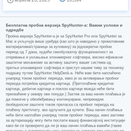
Бесплатна пробна верзија SpyHunter-а: Важни услови и
одредбе
Пробна верзија SpyHunter-а је за SpyHunter Pro или SpyHunter за
Mac и укључује више уређаја (као што је наведено у промотивним
материјалима/страници за куповину) за једнократни пробни
период од 7 дана, нудећи свеобухватну функционалност за
откривање и уклањање злонамерног софтвера, високо ефикасне
заштитне механизме за активну заштиту вашег система од
претњи злонамерног софтвера и приступ нашем тиму за техничку
подршку путем SpyHunter HelpDesk-а. Неће вам бити наплаћено
унапред током пробног периода, иако је за активирање пробног
периода потребна кредитна картица. (Претплаћене кредитне
картице, дебитне картице и поклон картице можда неће бити
прихваћене у оквиру ове понуде.) Захтев за ваш начин плаћања је
да помогне у обезбеђивању континуиране, непрекидне
безбедносне заштите током преласка са пробног периода на
плаћену претплату, ако одлучите да купите. Ваш начин плаћања
неће бити наплаћен унапред током пробног периода, иако захтеви
за ауторизацију могу бити послати вашој финансијској институцији
како би се проверило да ли је ваш начин плаћања важећи (такве
подношења ауторизације нису захтеви за наплате или накнаде од