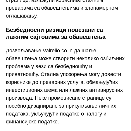
странице, излажући кориснике сталним
преварама са обавештењима и злонамерном
оглашавању.
Безбедносни ризици повезани са
лажним сајтовима за обавештења
Дозвољавање Valrelio.co.in да шаље
обавештења може створити неколико озбиљних
проблема у вези са безбедношћу и
приватношћу. Стална упозорења могу довести
кориснике до преварних услуга, обмањујућих
инвестиционих шема или лажних антивирусних
производа. Неке промовисане странице су
посебно дизајниране за прикупљање личних
података, укључујући податке о налогу и
финансијске податке.