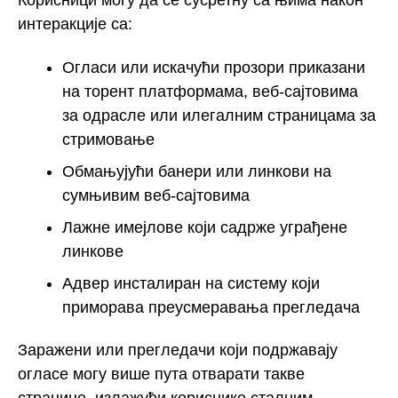
Корисници могу да се сусретну са њима након
интеракције са:
Огласи или искачући прозори приказани
на торент платформама, веб-сајтовима
за одрасле или илегалним страницама за
стримовање
Обмањујући банери или линкови на
сумњивим веб-сајтовима
Лажне имејлове који садрже уграђене
линкове
Адвер инсталиран на систему који
приморава преусмеравања прегледача
Заражени или прегледачи који подржавају
огласе могу више пута отварати такве