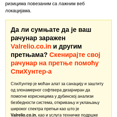
ризицима повезаним са лажним веб
локацијама.
Да ли сумњате да је ваш
рачунар заражен
Valrelio.co.in
и другим
претњама?
Скенирајте свој
рачунар на претње помоћу
СпиХунтер-а
СпиХунтер је моћан алат за санацију и заштиту
од злонамерног софтвера дизајниран да
помогне корисницима у дубинској анализи
безбедности система, откривању и уклањању
широког спектра претњи као што је
Valrelio.co.in
, као и услуга техничке подршке