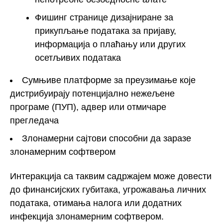
Фишинг странице дизајниране за
прикупљање података за пријаву,
информација о плаћању или других
осетљивих података
Сумњиве платформе за преузимање које
дистрибуирају потенцијално нежељене
програме (ПУП), адвер или отмичаре
прегледача
Злонамерни сајтови способни да заразе
злонамерним софтвером
Интеракција са таквим садржајем може довести
до финансијских губитака, угрожавања личних
података, отимања налога или додатних
инфекција злонамерним софтвером.