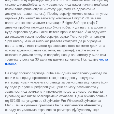
стране EnigmaSoft-а, али, у зависности од вашег начина плаћања
и/или ваше финансијске институције, могу се одразити на
доступност вашег налога). Пробну верзију можете отказати путем
одељка „Мој налог“ на веб-сајту компаније EnigmaSoft за ваш
налог или контактирањем компаније EnigmaSoft пре краја 7-
дневног пробног периода како бисте избегли да наплата доспе и
буде обрађена одмах након истека пробне верзије. Ако одлучите
да откажете током пробне верзије, одмах ћете изгубити приступ
SpyHunter-у. Ако из било ког разлога сматрате да је обрађена
наплата коју нисте желели да извршите (што се може десити на
основу администрације система, на пример), такође можете
отказати и добити потпуни повраћај новца за наплату у било ком
тренутку у року од 30 дана од датума куповине. Погледајте
честа
питања
.
На крају пробног периода, биће вам одмах наплаћено унапред по
цени и за период претплате како је наведено у понудним
материјалима и условима странице за регистрацију/куповину (који
су овде укључени референцом; цене се могу разликовати у
зависности од земље или промоције по детаљима странице за
куповину) ако нисте благовремено отказали. Цена обично почиње
од
$79.98
полугодишње (SpyHunter Pro Windows/SpyHunter за
Mac). Ваша купљена претплата ће се
аутоматски обновити
у
складу са условима странице за регистрацију/куповину, који