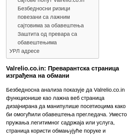
сајтове попут Valrelio.co.in
Безбедносни ризици
повезани са лажним
сајтовима за обавештења
Заштита од превара са
обавештењима
УРЛ адресе
Valrelio.co.in: Преварантска страница
изграђена на обмани
Безбедносна анализа показује да Valrelio.co.in
функционише као лажна веб страница
дизајнирана да манипулише посетиоцима како
би омогућили обавештења прегледача. Уместо
пружања легитимног садржаја или услуга,
страница користи обмањујуће поруке и