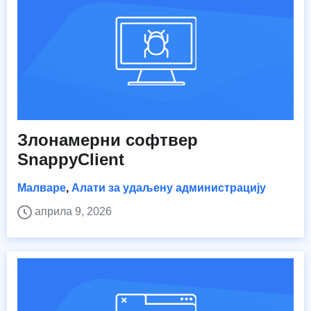
Злонамерни софтвер
SnappyClient
Малваре
,
Алати за удаљену администрацију
априла 9, 2026