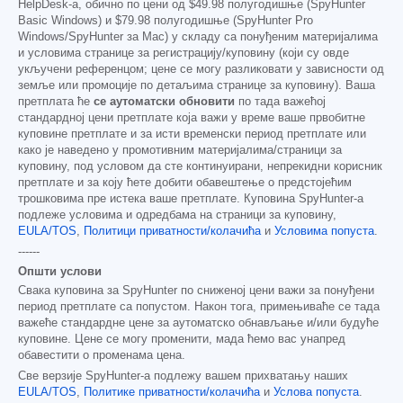
HelpDesk-а, обично по цени од
$49.98
полугодишње (SpyHunter
Basic Windows) и
$79.98
полугодишње (SpyHunter Pro
Windows/SpyHunter за Mac) у складу са понуђеним материјалима
и условима странице за регистрацију/куповину (који су овде
укључени референцом; цене се могу разликовати у зависности од
земље или промоције по детаљима странице за куповину). Ваша
претплата ће
се аутоматски обновити
по тада важећој
стандардној цени претплате која важи у време ваше првобитне
куповине претплате и за исти временски период претплате или
како је наведено у промотивним материјалима/страници за
куповину, под условом да сте континуирани, непрекидни корисник
претплате и за коју ћете добити обавештење о предстојећим
трошковима пре истека ваше претплате. Куповина SpyHunter-а
подлеже условима и одредбама на страници за куповину,
EULA/TOS
,
Политици приватности/колачића
и
Условима попуста
.
------
Општи услови
Свака куповина за SpyHunter по сниженој цени важи за понуђени
период претплате са попустом. Након тога, примењиваће се тада
важеће стандардне цене за аутоматско обнављање и/или будуће
куповине. Цене се могу променити, мада ћемо вас унапред
обавестити о променама цена.
Све верзије SpyHunter-а подлежу вашем прихватању наших
EULA/TOS
,
Политике приватности/колачића
и
Услова попуста
.