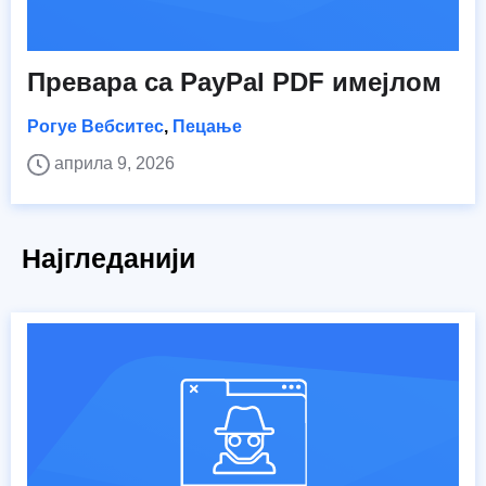
Превара са PayPal PDF имејлом
Рогуе Вебситес
,
Пецање
априла 9, 2026
Најгледанији