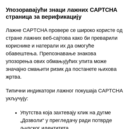
Упозоравајући знаци лажних CAPTCHA
страница за верификацију
Лажне CAPTCHA провере се широко користе од
стране лажних веб-сајтова како би преварили
кориснике и натерали их да омогуће
обавештења. Препознавање знакова
упозорења ових обмањујућих упита може
значајно смањити ризик да постанете њихова
жртва.
Типични индикатори лажног покушаја CAPTCHA
укључују:
Упутства која захтевају клик на дугме
„Дозволи“ у прегледачу ради потврде
људског идентитета