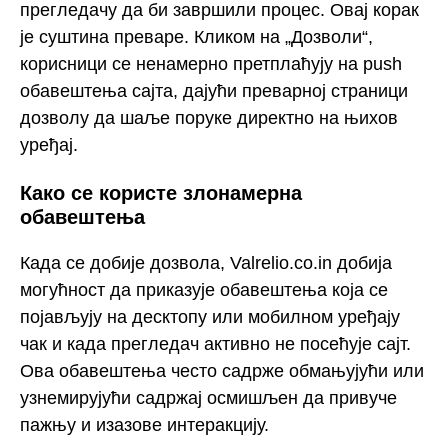
прегледачу да би завршили процес. Овај корак
је суштина преваре. Кликом на „Дозволи“,
корисници се ненамерно претплаћују на push
обавештења сајта, дајући преварној страници
дозволу да шаље поруке директно на њихов
уређај.
Како се користе злонамерна
обавештења
Када се добије дозвола, Valrelio.co.in добија
могућност да приказује обавештења која се
појављују на десктопу или мобилном уређају
чак и када прегледач активно не посећује сајт.
Ова обавештења често садрже обмањујући или
узнемирујући садржај осмишљен да привуче
пажњу и изазове интеракцију.