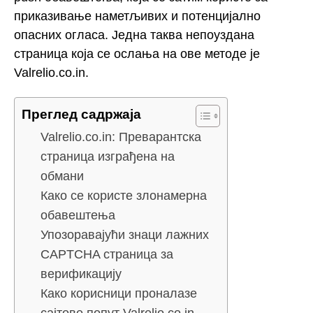
приказивање наметљивих и потенцијално
опасних огласа. Једна таква непоуздана
страница која се ослања на ове методе је
Valrelio.co.in.
Преглед садржаја
Valrelio.co.in: Преварантска
страница изграђена на
обмани
Како се користе злонамерна
обавештења
Упозоравајући знаци лажних
CAPTCHA страница за
верификацију
Како корисници проналазе