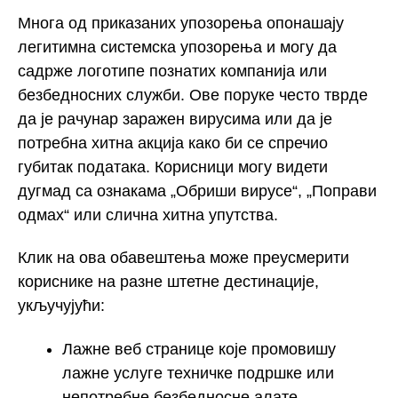
Многа од приказаних упозорења опонашају
легитимна системска упозорења и могу да
садрже логотипе познатих компанија или
безбедносних служби. Ове поруке често тврде
да је рачунар заражен вирусима или да је
потребна хитна акција како би се спречио
губитак података. Корисници могу видети
дугмад са ознакама „Обриши вирусе“, „Поправи
одмах“ или слична хитна упутства.
Клик на ова обавештења може преусмерити
кориснике на разне штетне дестинације,
укључујући:
Лажне веб странице које промовишу
лажне услуге техничке подршке или
непотребне безбедносне алате