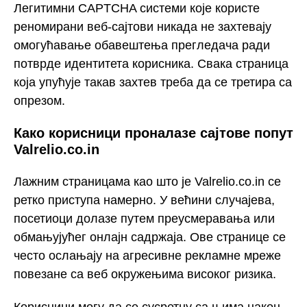
Легитимни CAPTCHA системи које користе
реномирани веб-сајтови никада не захтевају
омогућавање обавештења прегледача ради
потврде идентитета корисника. Свака страница
која упућује такав захтев треба да се третира са
опрезом.
Како корисници проналазе сајтове попут
Valrelio.co.in
Лажним страницама као што је Valrelio.co.in се
ретко приступа намерно. У већини случајева,
посетиоци долазе путем преусмеравања или
обмањујућег онлајн садржаја. Ове странице се
често ослањају на агресивне рекламне мреже
повезане са веб окружењима високог ризика.