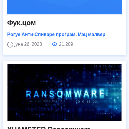
Фук.цом
Рогуе Анти-Спиваре програм
,
Мац малвер
јуна 26, 2023
21,209