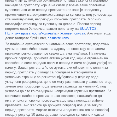
предвиђају аутоматско обнављање по тада важећој стандардној
накнади за претплату која је на снази у време ваше првобитне
куповине и за исти период претплате или како је наведено у
промотивним материјалима/страници за куповину, под условом да
сте континуирани, непрекидни корисник претплате. Молимо
погледајте страницу за куповину за детаље. Пробни период
подлеже овим Условима, вашем пристанку на
EULA/TOS
,
Политику приватности/колачића
и
Услове попуста
. Ако желите да
деинсталирате SpyHunter,
сазнајте како
.
За плаћање аутоматског обнављања ваше претплате, подсетник
путем е-поште биће послат на адресу е-поште коју сте навели
приликом регистрације пре сваког датума плаћања. На почетку
пробног периода, добићете активациони код који је ограничен на
коришћење само за један пробни период и само за један уређај по
налогу. Ваша претплата ће се аутоматски обновити по цени и за
период претплате у складу са понудним материјалима и
условима странице за регистрацију/куповину (који су овде
укључени референцом; цене се могу разликовати у зависности од
земље или промоције по детаљима странице за куповину), под
условом да сте континуирани, непрекидни корисник претплате. За
кориснике плаћене претплате, ако откажете, наставићете да
имате приступ својим производима до краја периода плаћене
претплате. Ако желите да добијете повраћај новца за текући
период претплате, морате отказати и поднети захтев за повраћај
новца у року од 30 дана од ваше последње куповине и одмах