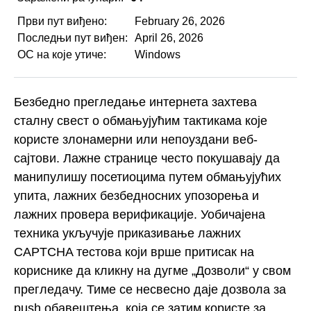
Први пут виђено:
February 26, 2026
Последњи пут виђен:
April 26, 2026
ОС на које утиче:
Windows
Безбедно прегледање интернета захтева
сталну свест о обмањујућим тактикама које
користе злонамерни или непоуздани веб-
сајтови. Лажне странице често покушавају да
манипулишу посетиоцима путем обмањујућих
упита, лажних безбедносних упозорења и
лажних провера верификације. Уобичајена
техника укључује приказивање лажних
CAPTCHA тестова који врше притисак на
кориснике да кликну на дугме „Дозволи“ у свом
прегледачу. Тиме се несвесно даје дозвола за
push обавештења, која се затим користе за