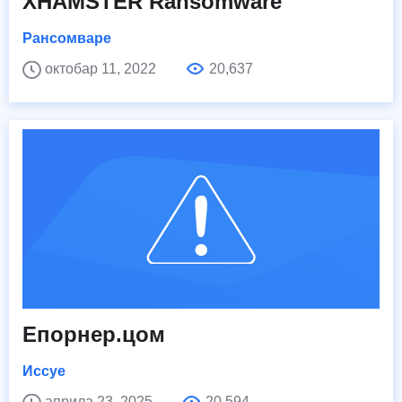
XHAMSTER Ransomware
Рансомваре
октобар 11, 2022
20,637
Епорнер.цом
Иссуе
априла 23, 2025
20,594