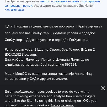
Такође погледајте наша
често постављана питања
и
критеријуме
за процену претњи
. Ако желите да деинсталирате SpyHunter,
сазнајте како
.
Кућа
Кораци за деинсталирање програма
Критеријуми за
процену претње СпиХунтер
Додатни услови и одредбе
СпиХунтер
Додатни услови и одредбе РегХунтер-а
Регистрован уред: 1 Цастле Стреет, 3рд Флоор, Дублин 2
Д02КСД82 Иреланд.
ЕнигмаСофт Лимитед, Привате Цомпани Лимитед по
акцијама, регистарски број компаније 597114.
Мац и МацОС су заштитни знаци компаније Аппле Инц.,
регистровани у САД и другим земљама.
Ауторско право 2016-
2026
. ЕнигмаСофт Лтд. Сва права
Enigmasoftware.com uses cookies to provide you with a
задржана.
better browsing experience and analyze how users navigate
and utilize the Site. By using this Site or clicking on "OK", you
consent to the use of cookies.
Сазнајте више
.