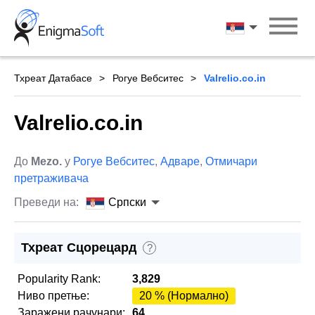
Skip
to
Српски
content
Тхреат Датабасе
Рогуе Вебситес
Valrelio.co.in
Valrelio.co.in
До
Mezo.
у
Рогуе Вебситес
,
Адваре
,
Отмичари
претраживача
Преведи на:
Српски
Тхреат Сцорецард
?
Popularity Rank:
3,829
Ниво претње:
20 % (Нормално)
Заражени рачунари:
64