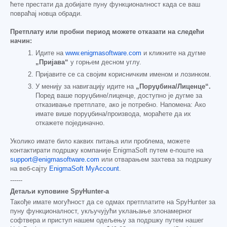
ћете престати да добијате пуну функционалност када се ваш
повраћај новца обради.
Претплату или пробни период можете отказати на следећи
начин:
Идите на
www.enigmasoftware.com
и кликните на дугме
„Пријава“
у горњем десном углу.
Пријавите се са својим корисничким именом и лозинком.
У менију за навигацију идите на
„Поруџбина/Лиценце“.
Поред ваше поруџбине/лиценце, доступно је дугме за
отказивање претплате, ако је потребно. Напомена: Ако
имате више поруџбина/производа, мораћете да их
откажете појединачно.
Уколико имате било каквих питања или проблема, можете
контактирати подршку компаније EnigmaSoft путем е-поште на
support@enigmasoftware.com
или отварањем захтева за подршку
на веб-сајту
EnigmaSoft MyAccount
.
------
Детаљи куповине SpyHunter-а
Такође имате могућност да се одмах претплатите на SpyHunter за
пуну функционалност, укључујући уклањање злонамерног
софтвера и приступ нашем одељењу за подршку путем нашег