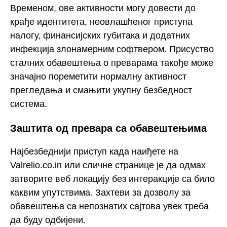
Временом, ове активности могу довести до
крађе идентитета, неовлашћеног приступа
налогу, финансијских губитака и додатних
инфекција злонамерним софтвером. Присуство
сталних обавештења о преварама такође може
значајно пореметити нормалну активност
прегледања и смањити укупну безбедност
система.
Заштита од превара са обавештењима
Најбезбеднији приступ када наиђете на
Valrelio.co.in или сличне странице је да одмах
затворите веб локацију без интеракције са било
каквим упутствима. Захтеви за дозволу за
обавештења са непознатих сајтова увек треба
да буду одбијени.