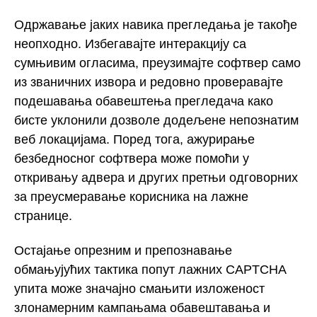
Одржавање јаких навика прегледања је такође
неопходно. Избегавајте интеракцију са
сумњивим огласима, преузимајте софтвер само
из званичних извора и редовно проверавајте
подешавања обавештења прегледача како
бисте уклонили дозволе додељене непознатим
веб локацијама. Поред тога, ажурирање
безбедносног софтвера може помоћи у
откривању адвера и других претњи одговорних
за преусмеравање корисника на лажне
странице.
Остајање опрезним и препознавање
обмањујућих тактика попут лажних CAPTCHA
упита може значајно смањити изложеност
злонамерним кампањама обавештавања и