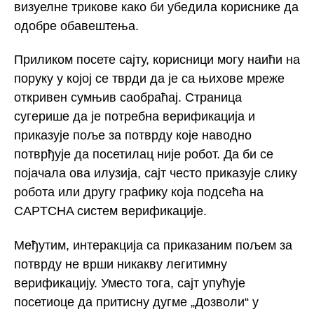
визуелне трикове како би убедила кориснике да
одобре обавештења.
Приликом посете сајту, корисници могу наићи на
поруку у којој се тврди да је са њихове мреже
откривен сумњив саобраћај. Страница
сугерише да је потребна верификација и
приказује поље за потврду које наводно
потврђује да посетилац није робот. Да би се
појачала ова илузија, сајт често приказује слику
робота или другу графику која подсећа на
CAPTCHA систем верификације.
Међутим, интеракција са приказаним пољем за
потврду не врши никакву легитимну
верификацију. Уместо тога, сајт упућује
посетиоце да притисну дугме „Дозволи“ у