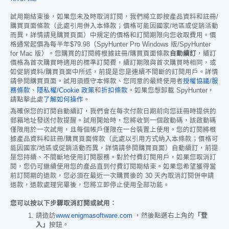
試用期結束後，如果您未及時取消訂閱，我們將立即按產品資料和註冊/
購買頁面條款（此處引用併入本條款；價格可能因國家/地區或促銷活動
而異，詳情請見購買頁面）中規定的價格和訂閱期限向您收取費用。價
格通常起價為每半年
$79.98
（SpyHunter Pro Windows 版/SpyHunter
for Mac 版）。您購買的訂閱將根據註冊/購買頁面條款
自動續訂
，續訂
價格為首次購買時適用的標準訂閱費，續訂期限與首次購買時相同，或
如促銷資料/購買頁面中所述，前提是您是連續不間斷的訂閱用戶。詳情
請參閱購買頁面。試用須遵守本條款、您同意的最終使用者
授權協議/服
務條款
、
隱私權/Cookie 政策
和
折扣條款
。如果您想卸載 SpyHunter，
請點擊此處
了解如何操作
。
為確保您的訂閱自動續訂，我們會在每次付款日期前向您註冊時提供的
郵箱地址發送付款提醒。試用開始時，您將收到一個啟動碼，該啟動碼
僅限用於一次試用，且每個帳戶僅限在一台裝置上使用。您的訂閱將根
據產品資料和註冊/購買頁面條款（此處以引用方式納入本條款；價格可
能因國家/地區或促銷活動而異，詳情請參閱購買頁面）自動續訂，前提
是您持續、不間斷地使用訂閱服務。對於付費訂閱用戶，如果您取消訂
閱，您仍可繼續使用您的產品直到付費訂閱期結束。如果您希望獲得當
前訂閱期的退款，您必須在最近一次購買後的 30 天內取消訂閱併申請
退款，退款處理完畢後，您將立即停止使用全部功能。
您可以按以下步驟取消訂閱或試用：
請造訪
www.enigmasoftware.com
，然後點選右上角的
「登
入」
按鈕。