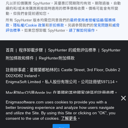
凡以折扣價購買 SpyHunter，其優惠訂閱期限均有效。期限過後，自動
續約和/或未來購買將按屆時適用的標準價格收費。價格可能會有所變
動，但我們會提前通知您。
所有 SpyHunter 版本均需您同意我們的
最終使用者授權協議/服務條
款
、
隱私權/Cookie 政策
和
折扣條款
。另請參閱我們的
常見問題
和
威脅
評估標準
。如果您想卸載 SpyHunter，
請了解如何操作
。
首頁
程序卸載步驟
SpyHunter 的威脅評估標準
SpyHunter
附加條款和條件
RegHunter附加條款
註冊辦事處：愛爾蘭都柏林的1 Castle Street, 3rd Floor, Dublin 2
D02XD82 Ireland。
EnigmaSoft Limited，私人股份有限公司，公司註冊號597114。
Mac和MacOS是Apple Inc.在美國和其他國家/地區的註冊商標。
Enigmasoftware.com uses cookies to provide you with a
版權所有2016-
2026
. EnigmaSoft Ltd. 保留所有權利。
better browsing experience and analyze how users navigate
and utilize the Site. By using this Site or clicking on "OK", you
consent to the use of cookies.
了解更多
。