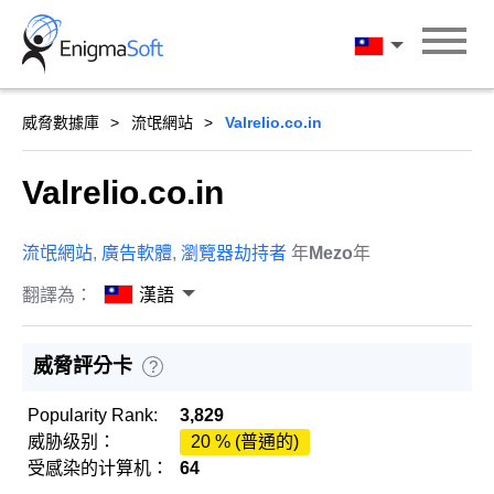
Skip
to
漢語
content
威脅數據庫
流氓網站
Valrelio.co.in
Valrelio.co.in
流氓網站
,
廣告軟體
,
瀏覽器劫持者
年
Mezo
年
翻譯為：
漢語
威脅評分卡
?
Popularity Rank:
3,829
威胁级别：
20 % (普通的)
受感染的计算机：
64