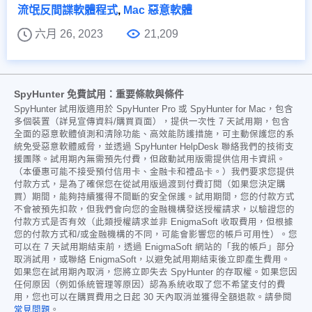
流氓反間諜軟體程式
,
Mac 惡意軟體
六月 26, 2023
21,209
SpyHunter 免費試用：重要條款與條件
SpyHunter 試用版適用於 SpyHunter Pro 或 SpyHunter for Mac，包含
多個裝置（詳見宣傳資料/購買頁面），提供一次性 7 天試用期，包含
全面的惡意軟體偵測和清除功能、高效能防護措施，可主動保護您的系
統免受惡意軟體威脅，並透過 SpyHunter HelpDesk 聯絡我們的技術支
援團隊。試用期內無需預先付費，但啟動試用版需提供信用卡資訊。
（本優惠可能不接受預付信用卡、金融卡和禮品卡。）我們要求您提供
付款方式，是為了確保您在從試用版過渡到付費訂閱（如果您決定購
買）期間，能夠持續獲得不間斷的安全保護。試用期間，您的付款方式
不會被預先扣款，但我們會向您的金融機構發送授權請求，以驗證您的
付款方式是否有效（此類授權請求並非 EnigmaSoft 收取費用，但根據
您的付款方式和/或金融機構的不同，可能會影響您的帳戶可用性）。您
可以在 7 天試用期結束前，透過 EnigmaSoft 網站的「我的帳戶」部分
取消試用，或聯絡 EnigmaSoft，以避免試用期結束後立即產生費用。
如果您在試用期內取消，您將立即失去 SpyHunter 的存取權。如果您因
任何原因（例如係統管理等原因）認為系統收取了您不希望支付的費
用，您也可以在購買費用之日起 30 天內取消並獲得全額退款。請參閱
常見問題
。