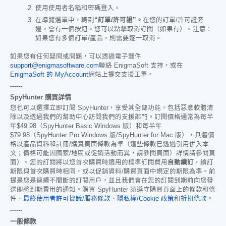
使用使用者名稱和密碼登入。
在導覽選單中，轉到
“訂單/許可證”。
在您的訂單/許可證旁
邊，會有一個按鈕，您可以點擊取消訂閱（如果有）。注意：
如果您有多個訂單/產品，則需要逐一取消。
如果您有任何疑問或問題，可以透過電子郵件
support@enigmasoftware.com
聯絡 EnigmaSoft 支持，或在
EnigmaSoft 的 MyAccount
網站上提交支援工單。
------
SpyHunter 購買詳情
您也可以選擇立即訂閱 SpyHunter，享受其全部功能，包括惡意軟體清
除以及透過我們的幫助中心訪問我們的支援部門。訂閱價格通常為每半
年
$49.98
（SpyHunter Basic Windows 版）和每半年
$79.98
（SpyHunter Pro Windows 版/SpyHunter for Mac 版），具體價
格以產品資料和註冊/購買頁面條款為準（這些條款已透過引用併入本
文；價格可能因國家/地區或促銷活動而異，請參閱頁面）詳情請參閱頁
面）。您的訂閱將以您首次購買時適用的標準訂閱費用
自動續訂
，續訂
期限與首次購買時相同，或以促銷資料/購買頁面中規定的期限為準。前
提是您是連續不間斷的訂閱用戶，並且我們會在您的訂閱到期前向您發
送即將到期費用的通知。購買 SpyHunter 須遵守購買頁面上的條款和條
件、
最終使用者許可協議/服務條款
、
隱私權/Cookie 政策
和
折扣條款
。
------
一般條款