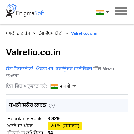
Skip
to
पंजाबी
content
ਧਮਕੀ ਡਾਟਾਬੇਸ
ਠੱਗ ਵੈੱਬਸਾਈਟਾਂ
Valrelio.co.in
Valrelio.co.in
ਠੱਗ ਵੈੱਬਸਾਈਟਾਂ
,
ਐਡਵੇਅਰ
,
ਬ੍ਰਾਊਜ਼ਰ ਹਾਈਜੈਕਰ
ਵਿੱਚ
Mezo
ਦੁਆਰਾ
ਇਸ ਵਿੱਚ ਅਨੁਵਾਦ ਕਰੋ:
पंजाबी
ਧਮਕੀ ਸਕੋਰ ਕਾਰਡ
?
Popularity Rank:
3,829
ਖਤਰੇ ਦਾ ਪੱਧਰ:
20 % (ਸਧਾਰਣ)
ਸੰਕਰਮਿਤ ਕੰਪਿਊਟਰ:
64