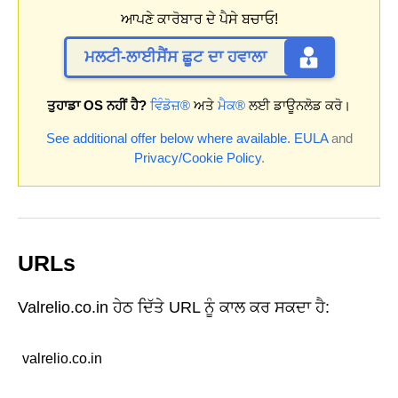
ਆਪਣੇ ਕਾਰੋਬਾਰ ਦੇ ਪੈਸੇ ਬਚਾਓ!
ਮਲਟੀ-ਲਾਈਸੈਂਸ ਛੂਟ ਦਾ ਹਵਾਲਾ
ਤੁਹਾਡਾ OS ਨਹੀਂ ਹੈ?
ਵਿੰਡੋਜ਼®
ਅਤੇ
ਮੈਕ®
ਲਈ ਡਾਊਨਲੋਡ ਕਰੋ।
See additional offer below where available.
EULA
and
Privacy/Cookie Policy
.
URLs
Valrelio.co.in ਹੇਠ ਦਿੱਤੇ URL ਨੂੰ ਕਾਲ ਕਰ ਸਕਦਾ ਹੈ:
valrelio.co.in