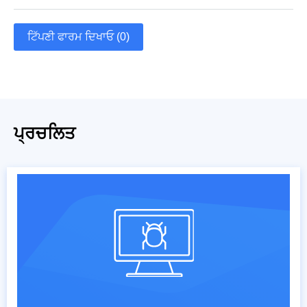
ਟਿੱਪਣੀ ਫਾਰਮ ਦਿਖਾਓ (0)
ਪ੍ਰਚਲਿਤ