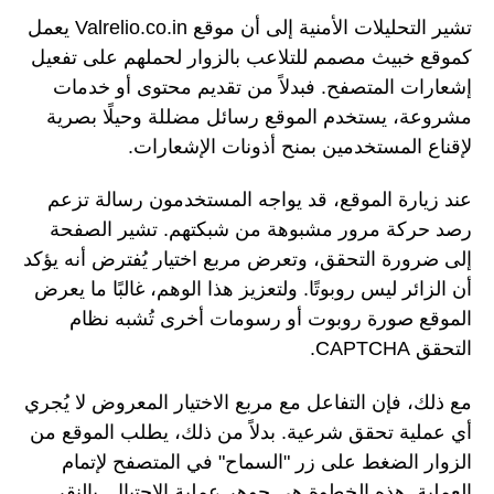
تشير التحليلات الأمنية إلى أن موقع Valrelio.co.in يعمل
كموقع خبيث مصمم للتلاعب بالزوار لحملهم على تفعيل
إشعارات المتصفح. فبدلاً من تقديم محتوى أو خدمات
مشروعة، يستخدم الموقع رسائل مضللة وحيلًا بصرية
لإقناع المستخدمين بمنح أذونات الإشعارات.
عند زيارة الموقع، قد يواجه المستخدمون رسالة تزعم
رصد حركة مرور مشبوهة من شبكتهم. تشير الصفحة
إلى ضرورة التحقق، وتعرض مربع اختيار يُفترض أنه يؤكد
أن الزائر ليس روبوتًا. ولتعزيز هذا الوهم، غالبًا ما يعرض
الموقع صورة روبوت أو رسومات أخرى تُشبه نظام
التحقق CAPTCHA.
مع ذلك، فإن التفاعل مع مربع الاختيار المعروض لا يُجري
أي عملية تحقق شرعية. بدلاً من ذلك، يطلب الموقع من
الزوار الضغط على زر "السماح" في المتصفح لإتمام
العملية. هذه الخطوة هي جوهر عملية الاحتيال. بالنقر