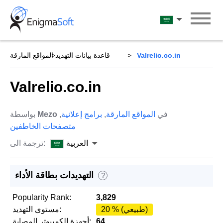
Skip
to
العربية
content
Valrelio.co.in
قاعدة بيانات التهديد
المواقع المارقة
Valrelio.co.in
في
المواقع المارقة
,
برامج إعلانية
,
Mezo
بواسطة
متصفحات الخاطفين
العربية
ترجمة الى:
التهديدات بطاقة الأداء
?
Popularity Rank:
3,829
20 % (طبيعي)
مستوى التهديد:
64
أجهزة الكمبيوتر المصابة: