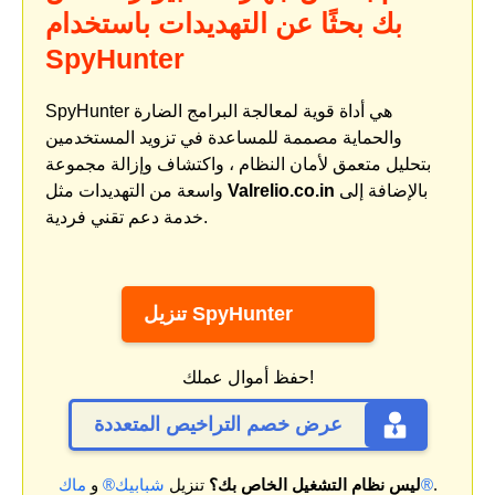
بك بحثًا عن التهديدات باستخدام
SpyHunter
SpyHunter هي أداة قوية لمعالجة البرامج الضارة
والحماية مصممة للمساعدة في تزويد المستخدمين
بتحليل متعمق لأمان النظام ، واكتشاف وإزالة مجموعة
بالإضافة إلى
Valrelio.co.in
واسعة من التهديدات مثل
خدمة دعم تقني فردية.
تنزيل SpyHunter
حفظ أموال عملك!
عرض خصم التراخيص المتعددة
.
ماك®
ليس نظام التشغيل الخاص بك؟
تنزيل
شبابيك®
و