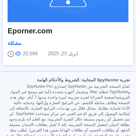
Eporner.com
مشكلة
ابريل 23, 2025
20,594
تجربة SpyHunter المجانية: الشروط والأحكام الهامة
تُقدّم النسخة التجريبية من SpyHunter إصداري SpyHunter Pro
وSpyHunter لنظام Mac، وتشمل أجهزة متعددة (كما هو موضح في المواد
الترويجية/صفحة الشراء) لفترة تجريبية لمرة واحدة مدتها 7 أيام. توفر هذه
النسخة وظائف شاملة للكشف عن البرامج الضارة وإزالتها، وحماية عالية
الأداء لحماية نظامك بشكل فعّال من تهديدات البرامج الضارة، بالإضافة إلى
إمكانية الوصول إلى فريق الدعم الفني عبر مركز مساعدة SpyHunter. لن
يتم تحصيل أي رسوم مسبقة خلال الفترة التجريبية، مع العلم أنه يلزم وجود
بطاقة ائتمان لتفعيل النسخة التجريبية. (قد لا تُقبل بطاقات الائتمان مسبقة
الدفع، أو بطاقات الخصم، أو بطاقات الهدايا ضمن هذا العرض). يُطلب منك
تقديم طريقة الدفع لضمان استمرارية الحماية الأمنية دون انقطاع خلال فترة