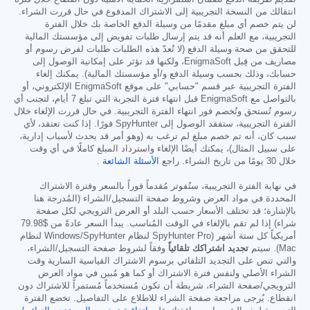
انتقالك من النسخة التجريبية إلى الاشتراك المدفوع في حال قررت الشراء.
لن يتم خصم أي مبلغ مقدمًا من وسيلة الدفع الخاصة بك خلال الفترة
التجريبية، مع العلم أنه قد يتم إرسال طلبات تفويض إلى مؤسستك المالية
للتحقق من صحة وسيلة الدفع (لا تُعدّ هذه الطلبات طلبات لفرض رسوم أو
مصاريف من قِبل EnigmaSoft، ولكنها قد تؤثر على إمكانية الوصول إلى
حسابك، وذلك بحسب وسيلة الدفع و/أو مؤسستك المالية). يمكنك إلغاء
الفترة التجريبية عبر قسم "حسابي" على موقع EnigmaSoft الإلكتروني، أو
بالتواصل مع EnigmaSoft قبل انتهاء فترة التجربة التي تبلغ 7 أيام، لتجنب أي
رسوم تُستحق وتُخصم فور انتهاء الفترة التجريبية. في حال قررت الإلغاء خلال
الفترة التجريبية، ستفقد الوصول إلى SpyHunter فورًا. إذا كنت تعتقد، لأي
سبب كان، أنه تم خصم مبلغ لم ترغب به (وهو أمر قد يحدث لأسباب إدارية،
على سبيل المثال)، يمكنك أيضًا الإلغاء واسترداد المبلغ كاملًا في أي وقت
خلال 30 يومًا من تاريخ الشراء. راجع
الأسئلة الشائعة
.
في نهاية الفترة التجريبية، ستُفوتر مُقدماً فوراً بالسعر وفترة الاشتراك
المحددة في مواد العرض وشروط صفحة التسجيل/الشراء (المُدرجة هنا
بالإشارة؛ قد تختلف الأسعار حسب البلد أو العرض الترويجي لكل صفحة
شراء) إذا لم تقم بالإلغاء في الوقت المُناسب. يبدأ السعر عادةً من
$79.98
أمريكياً كل ستة أشهر (SpyHunter Pro لنظام Windows/SpyHunter لنظام
Mac). سيتم
تجديد اشتراكك تلقائياً
وفقاً لشروط صفحة التسجيل/الشراء،
والتي تنص على التجديد التلقائي برسوم الاشتراك القياسية السارية وقت
الشراء الأصلي ولنفس فترة الاشتراك أو كما هو مُبين في مواد العرض
الترويجي/صفحة الشراء، شريطة أن تكون مُستخدماً مُستمراً للاشتراك دون
انقطاع. يُرجى مراجعة صفحة الشراء للاطلاع على التفاصيل. تخضع الفترة