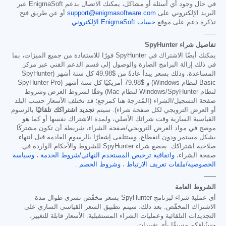
في حال وجود أي أسئلة أو مشاكل، يمكنك الاتصال بدعم EnigmaSoft عبر
البريد الإلكتروني على
support@enigmasoftware.com
أو عن طريق فتح
تذكرة دعم على موقع
حساب EnigmaSoft الإلكتروني
.
------
تفاصيل شراء SpyHunter
يمكنك أيضًا الاشتراك في SpyHunter فورًا للاستفادة من جميع الميزات، بما
في ذلك إزالة البرامج الضارة والوصول إلى قسم الدعم الفني عبر مركز
المساعدة، وذلك بسعر يبدأ عادةً من
$49.98
كل ستة أشهر (SpyHunter
Basic لنظام Windows) و
$79.98
أمريكيًا كل ستة أشهر (SpyHunter Pro
لنظام Windows/SpyHunter لنظام Mac) وفقًا لشروط العرض وشروط
صفحة التسجيل/الشراء (المُدرجة هنا كمرجع؛ قد تختلف الأسعار حسب البلد
أو العرض الترويجي لكل صفحة شراء). سيتم
تجديد اشتراكك تلقائيًا
بالرسوم
القياسية السارية وقت شرائك الأصلي، ولمدة الاشتراك نفسها أو كما هو
موضح في مواد العرض الترويجي/صفحة الشراء، شريطة أن تكون مشتركًا
بشكل مستمر ودون انقطاع، وستتلقى إشعارًا بالرسوم القادمة قبل انتهاء
صلاحية اشتراكك. يخضع شراء SpyHunter للشروط والأحكام الواردة في
صفحة الشراء،
واتفاقية ترخيص المستخدم النهائي/شروط الخدمة
،
وسياسة
الخصوصية/ملفات تعريف الارتباط
،
وشروط الخصم
.
------
الشروط العامة
أي عملية شراء لبرنامج SpyHunter بسعر مخفّض تسري طوال مدة
الاشتراك المخفّض. بعد ذلك، سيتم تطبيق السعر القياسي الساري على
التجديدات التلقائية وعمليات الشراء المستقبلية. الأسعار قابلة للتغيير،
وسنُبلغكم مسبقًا بأي تغييرات.