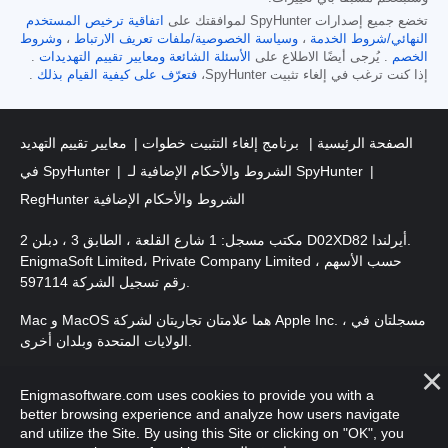
تخضع جميع إصدارات SpyHunter لموافقتك على
اتفاقية ترخيص المستخدم
النهائي/شروط الخدمة
،
وسياسة الخصوصية/ملفات تعريف الارتباط
،
وشروط
الخصم
. يُرجى أيضًا الاطلاع على
الأسئلة الشائعة
ومعايير تقييم التهديدات
.
إذا كنت ترغب في إلغاء تثبيت SpyHunter،
فتعرّف على كيفية القيام بذلك
.
الصفحة الرئيسية
برنامج إلغاء التثبيت خطوات
معايير تقييم التهديد
الشروط والأحكام الإضافية لـ SpyHunter
في SpyHunter
RegHunter الشروط والأحكام الإضافية
مكتب مسجل: 1 شارع القلعة ، الطابق 3 ، دبلن 2 D02XD82 أيرلندا.
EnigmaSoft Limited، Private Company Limited حسب الأسهم ،
رقم تسجيل الشركة 597114.
Mac و MacOS هما علامتان تجاريتان لشركة Apple Inc. ، مسجلتان في
الولايات المتحدة وبلدان أخرى.
. EnigmaSoft Ltd. جميع الحقوق
حقوق الطبع والنشر 2016-
2026
Enigmasoftware.com uses cookies to provide you with a
محفوظة.
better browsing experience and analyze how users navigate
and utilize the Site. By using this Site or clicking on "OK", you