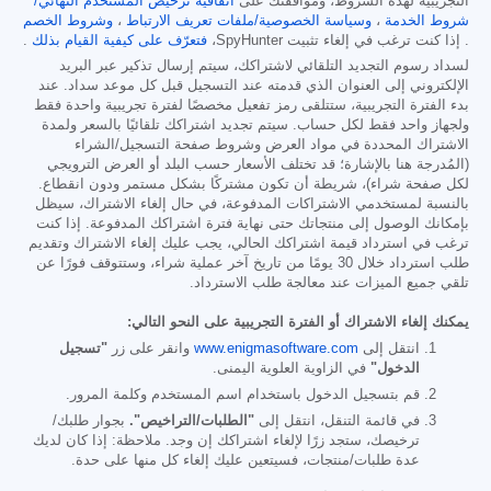
التجريبية لهذه الشروط، وموافقتك على
اتفاقية ترخيص المستخدم النهائي/
شروط الخدمة
،
وسياسة الخصوصية/ملفات تعريف الارتباط
،
وشروط الخصم
. إذا كنت ترغب في إلغاء تثبيت SpyHunter،
فتعرّف على كيفية القيام بذلك
.
لسداد رسوم التجديد التلقائي لاشتراكك، سيتم إرسال تذكير عبر البريد
الإلكتروني إلى العنوان الذي قدمته عند التسجيل قبل كل موعد سداد. عند
بدء الفترة التجريبية، ستتلقى رمز تفعيل مخصصًا لفترة تجريبية واحدة فقط
ولجهاز واحد فقط لكل حساب. سيتم تجديد اشتراكك تلقائيًا بالسعر ولمدة
الاشتراك المحددة في مواد العرض وشروط صفحة التسجيل/الشراء
(المُدرجة هنا بالإشارة؛ قد تختلف الأسعار حسب البلد أو العرض الترويجي
لكل صفحة شراء)، شريطة أن تكون مشتركًا بشكل مستمر ودون انقطاع.
بالنسبة لمستخدمي الاشتراكات المدفوعة، في حال إلغاء الاشتراك، سيظل
بإمكانك الوصول إلى منتجاتك حتى نهاية فترة اشتراكك المدفوعة. إذا كنت
ترغب في استرداد قيمة اشتراكك الحالي، يجب عليك إلغاء الاشتراك وتقديم
طلب استرداد خلال 30 يومًا من تاريخ آخر عملية شراء، وستتوقف فورًا عن
تلقي جميع الميزات عند معالجة طلب الاسترداد.
يمكنك إلغاء الاشتراك أو الفترة التجريبية على النحو التالي:
انتقل إلى
www.enigmasoftware.com
وانقر على زر
"تسجيل
الدخول"
في الزاوية العلوية اليمنى.
قم بتسجيل الدخول باستخدام اسم المستخدم وكلمة المرور.
في قائمة التنقل، انتقل إلى
"الطلبات/التراخيص".
بجوار طلبك/
ترخيصك، ستجد زرًا لإلغاء اشتراكك إن وجد. ملاحظة: إذا كان لديك
عدة طلبات/منتجات، فسيتعين عليك إلغاء كل منها على حدة.