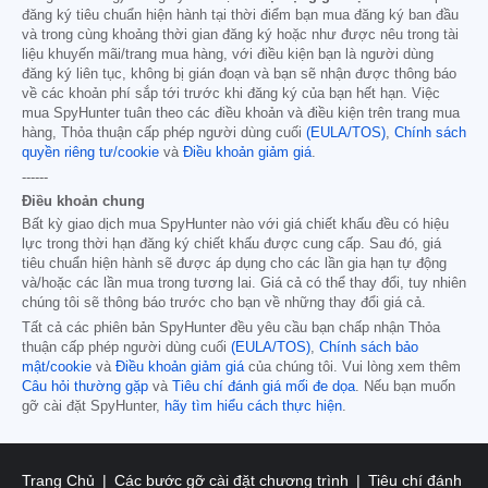
đăng ký tiêu chuẩn hiện hành tại thời điểm bạn mua đăng ký ban đầu
và trong cùng khoảng thời gian đăng ký hoặc như được nêu trong tài
liệu khuyến mãi/trang mua hàng, với điều kiện bạn là người dùng
đăng ký liên tục, không bị gián đoạn và bạn sẽ nhận được thông báo
về các khoản phí sắp tới trước khi đăng ký của bạn hết hạn. Việc
mua SpyHunter tuân theo các điều khoản và điều kiện trên trang mua
hàng, Thỏa thuận cấp phép người dùng cuối
(EULA/TOS)
,
Chính sách
quyền riêng tư/cookie
và
Điều khoản giảm giá
.
------
Điều khoản chung
Bất kỳ giao dịch mua SpyHunter nào với giá chiết khấu đều có hiệu
lực trong thời hạn đăng ký chiết khấu được cung cấp. Sau đó, giá
tiêu chuẩn hiện hành sẽ được áp dụng cho các lần gia hạn tự động
và/hoặc các lần mua trong tương lai. Giá cả có thể thay đổi, tuy nhiên
chúng tôi sẽ thông báo trước cho bạn về những thay đổi giá cả.
Tất cả các phiên bản SpyHunter đều yêu cầu bạn chấp nhận Thỏa
thuận cấp phép người dùng cuối
(EULA/TOS)
,
Chính sách bảo
mật/cookie
và
Điều khoản giảm giá
của chúng tôi. Vui lòng xem thêm
Câu hỏi thường gặp
và
Tiêu chí đánh giá mối đe dọa
. Nếu bạn muốn
gỡ cài đặt SpyHunter,
hãy tìm hiểu cách thực hiện
.
Trang Chủ
Các bước gỡ cài đặt chương trình
Tiêu chí đánh