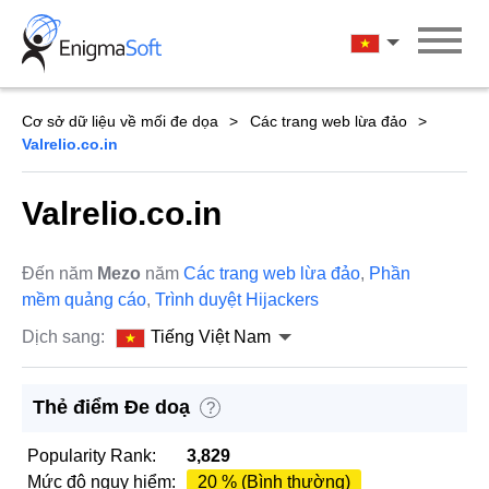
Skip
to
Tiếng Việt Na
content
Cơ sở dữ liệu về mối đe dọa
Các trang web lừa đảo
Valrelio.co.in
Valrelio.co.in
Đến năm
Mezo
năm
Các trang web lừa đảo
,
Phần
mềm quảng cáo
,
Trình duyệt Hijackers
Dịch sang:
Tiếng Việt Nam
Thẻ điểm Đe doạ
?
Popularity Rank:
3,829
Mức độ nguy hiểm:
20 % (Bình thường)