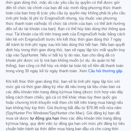
thời gian dùng thử, mặc dù các yêu cầu ủy quyền có thể được gửi
đến tổ chức tài chính của bạn để xác minh rằng phương thức thanh
toán của bạn hợp lệ (các yêu cầu ủy quyền này không phải là yêu cầu
tính phí hoặc lệ phí từ EnigmaSoft nhưng, tùy thuộc vào phương
thức thanh toán và/hoặc tổ chức tài chính của bạn, có thể ảnh hưởng
đến số dư tài khoản của bạn). Bạn có thể hủy bản dùng thử thông qua
mục Tài khoản của tôi trên trang web của EnigmaSoft hoặc bằng cách
liên hệ với EnigmaSoft trước khi kết thúc thời gian dùng thử 7 ngày
để tránh bị tính phí ngay sau khi bản dùng thử hết hạn. Nếu bạn quyết
định hủy trong thời gian dùng thử, bạn sẽ ngay lập tức mất quyền truy
cập vào SpyHunter. Nếu vì bất kỳ lý do nào, bạn cho rằng đã có
khoản phí được xử lý mà bạn không muốn (ví dụ: do quản trị hệ
thống), bạn cũng có thể hủy và nhận lại toàn bộ số tiền đã thanh toán
trong vòng 30 ngày kể từ ngày thanh toán. Xem
Câu hỏi thường gặp
.
Khi kết thúc thời gian dùng thử, bạn sẽ bị tính phí ngay lập tức với
mức giá và thời gian đăng ký như đã nêu trong tài liệu chào bán và
các điều khoản trên trang đăng ký/mua hàng (được tích hợp vào đây
bằng cách tham chiếu; giá cả có thể khác nhau tùy theo quốc gia
hoặc chương trình khuyến mãi theo chi tiết trên trang mua hàng) nếu
bạn không hủy kịp thời. Giá thường bắt đầu từ
$79.98
mỗi nửa năm
(SpyHunter Pro Windows/SpyHunter cho Mac). Gói đăng ký bạn đã
mua sẽ được
tự động gia hạn
theo các điều khoản trên trang đăng
ký/mua hàng, quy định việc tự động gia hạn với mức phí đăng ký tiêu
chuẩn hiện hành tại thời điểm mua hàng ban đầu và cho cùng thời