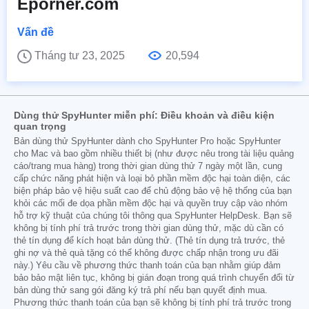
Eporner.com
Vấn đề
Tháng tư 23, 2025
20,594
Dùng thử SpyHunter miễn phí: Điều khoản và điều kiện
quan trọng
Bản dùng thử SpyHunter dành cho SpyHunter Pro hoặc SpyHunter
cho Mac và bao gồm nhiều thiết bị (như được nêu trong tài liệu quảng
cáo/trang mua hàng) trong thời gian dùng thử 7 ngày một lần, cung
cấp chức năng phát hiện và loại bỏ phần mềm độc hại toàn diện, các
biện pháp bảo vệ hiệu suất cao để chủ động bảo vệ hệ thống của bạn
khỏi các mối đe dọa phần mềm độc hại và quyền truy cập vào nhóm
hỗ trợ kỹ thuật của chúng tôi thông qua SpyHunter HelpDesk. Bạn sẽ
không bị tính phí trả trước trong thời gian dùng thử, mặc dù cần có
thẻ tín dụng để kích hoạt bản dùng thử. (Thẻ tín dụng trả trước, thẻ
ghi nợ và thẻ quà tặng có thể không được chấp nhận trong ưu đãi
này.) Yêu cầu về phương thức thanh toán của bạn nhằm giúp đảm
bảo bảo mật liên tục, không bị gián đoạn trong quá trình chuyển đổi từ
bản dùng thử sang gói đăng ký trả phí nếu bạn quyết định mua.
Phương thức thanh toán của bạn sẽ không bị tính phí trả trước trong