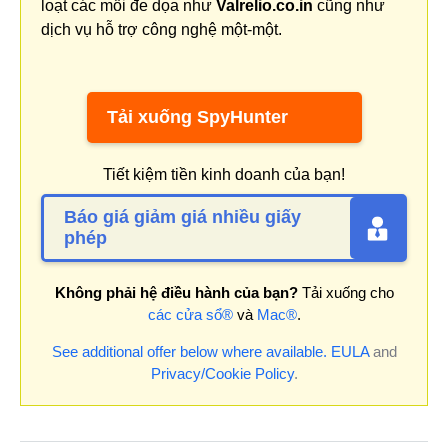
loạt các mối đe dọa như
Valrelio.co.in
cũng như
dịch vụ hỗ trợ công nghệ một-một.
Tải xuống SpyHunter
Tiết kiệm tiền kinh doanh của bạn!
Báo giá giảm giá nhiều giấy
phép
Không phải hệ điều hành của bạn?
Tải xuống cho
các cửa sổ®
và
Mac®
.
See additional offer below where available.
EULA
and
Privacy/Cookie Policy
.