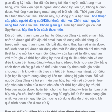
gian đăng ký hoặc như đã nêu trong tài liệu khuyến mãi/trang mua
hàng, với điều kiện bạn là người dùng đăng ký liên tục, không bị gián
đoạn. Vui lòng xem trang mua hàng để biết chi tiết. Thời gian dùng
thử tuân theo các Điều khoản này, sự đồng ý của bạn với
Thỏa thuận
cấp phép người dùng cuối/Điều khoản dịch vụ
,
Chính sách quyền
riêng tư/Cookie
và
Điều khoản giảm giá
. Nếu bạn muốn gỡ cài đặt
SpyHunter,
hãy tìm hiểu cách thực hiện
.
Đối với việc thanh toán gia hạn tự động gói đăng ký, một email nhắc
nhở sẽ được gửi đến địa chỉ email bạn đã cung cấp khi đăng ký
trước mỗi ngày thanh toán. Khi bắt đầu dùng thử, bạn sẽ nhận được
mã kích hoạt chỉ được sử dụng cho một lần dùng thử và chỉ trên một
thiết bị cho mỗi tài khoản. Gói đăng ký của bạn sẽ tự động gia hạn
với mức giá và thời hạn đăng ký theo đúng tài liệu chào bán và các
điều khoản trên trang đăng ký/mua hàng (được tích hợp vào đây bằng
cách tham chiếu; giá cả có thể khác nhau tùy theo quốc gia hoặc
chương trình khuyến mãi theo chi tiết trên trang mua hàng), với điều
kiện bạn là người dùng đăng ký liên tục, không bị gián đoạn. Đối với
người dùng đăng ký trả phí, nếu bạn hủy, bạn vẫn sẽ có quyền truy
cập vào sản phẩm của mình cho đến hết thời hạn đăng ký trả phí.
Nếu bạn muốn được hoàn tiền cho thời hạn đăng ký hiện tại, bạn phải
hủy và yêu cầu hoàn tiền trong vòng 30 ngày kể từ lần mua hàng gần
nhất, và bạn sẽ ngay lập tức ngừng sử dụng đầy đủ chức năng khi
quá trình hoàn tiền được xử lý.
Bạn có thể hủy đăng ký hoặc thời gian dùng thử như sau: