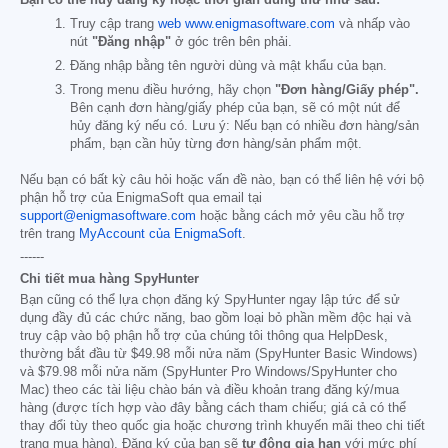
Truy cập trang
web www.enigmasoftware.com
và nhấp vào
nút
"Đăng nhập"
ở góc trên bên phải.
Đăng nhập bằng tên người dùng và mật khẩu của bạn.
Trong menu điều hướng, hãy chọn
"Đơn hàng/Giấy phép".
Bên cạnh đơn hàng/giấy phép của bạn, sẽ có một nút để
hủy đăng ký nếu có. Lưu ý: Nếu bạn có nhiều đơn hàng/sản
phẩm, bạn cần hủy từng đơn hàng/sản phẩm một.
Nếu bạn có bất kỳ câu hỏi hoặc vấn đề nào, bạn có thể liên hệ với bộ
phận hỗ trợ của EnigmaSoft qua email tại
support@enigmasoftware.com
hoặc bằng cách mở yêu cầu hỗ trợ
trên trang
MyAccount của EnigmaSoft
.
------
Chi tiết mua hàng SpyHunter
Bạn cũng có thể lựa chọn đăng ký SpyHunter ngay lập tức để sử
dụng đầy đủ các chức năng, bao gồm loại bỏ phần mềm độc hại và
truy cập vào bộ phận hỗ trợ của chúng tôi thông qua HelpDesk,
thường bắt đầu từ
$49.98
mỗi nửa năm (SpyHunter Basic Windows)
và
$79.98
mỗi nửa năm (SpyHunter Pro Windows/SpyHunter cho
Mac) theo các tài liệu chào bán và điều khoản trang đăng ký/mua
hàng (được tích hợp vào đây bằng cách tham chiếu; giá cả có thể
thay đổi tùy theo quốc gia hoặc chương trình khuyến mãi theo chi tiết
trang mua hàng). Đăng ký của bạn sẽ
tự động gia hạn
với mức phí