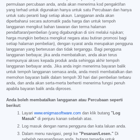
permulaan percubaan anda, anda akan menerima kod pengaktifan
yang terhad untuk digunakan hanya untuk satu Percubaan dan hanya
untuk satu peranti bagi setiap akaun. Langganan anda akan
diperbaharui secara automatik pada harga dan untuk tempoh
langganan mengikut bahan tawaran dan terma halaman
pendaftaran/pembelian (yang digabungkan di sini melalui rujukan;
harga mungkin berbeza mengikut negara atau butiran promosi bagi
setiap halaman pembelian), dengan syarat anda merupakan pengguna
langganan yang berterusan dan tidak terganggu. Bagi pengguna
langganan berbayar, jika anda membatalkan, anda akan terus
mempunyai akses kepada produk anda sehingga akhir tempoh
langganan berbayar anda. Jika anda ingin menerima bayaran balik
untuk tempoh langganan semasa anda, anda mesti membatalkan dan
memohon bayaran balik dalam tempoh 30 hari dari pembelian terbaru
anda, dan anda akan serta-merta berhenti menerima fungsi penuh
apabila bayaran balik anda diproses.
Anda boleh membatalkan langganan atau Percubaan seperti
berikut:
Layari
www.enigmasoftware.com
dan klik butang
"Log
Masuk"
di penjuru kanan sebelah atas.
Log masuk dengan nama pengguna dan kata laluan anda.
Dalam menu navigasi, pergi ke
"Pesanan/Lesen."
Di
sebelah pesanan/lesen anda, butang tersedia untuk