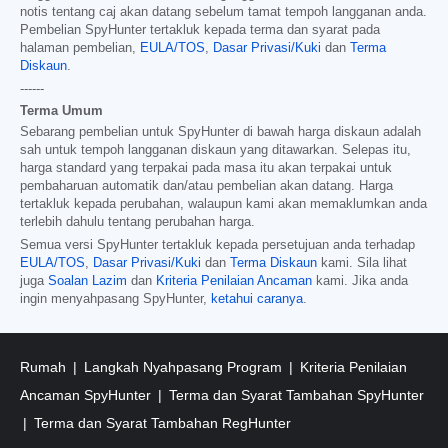
notis tentang caj akan datang sebelum tamat tempoh langganan anda.
Pembelian SpyHunter tertakluk kepada terma dan syarat pada
halaman pembelian,
EULA/TOS
,
Dasar Privasi/Kuki
dan
Terma
Diskaun
.
------
Terma Umum
Sebarang pembelian untuk SpyHunter di bawah harga diskaun adalah
sah untuk tempoh langganan diskaun yang ditawarkan. Selepas itu,
harga standard yang terpakai pada masa itu akan terpakai untuk
pembaharuan automatik dan/atau pembelian akan datang. Harga
tertakluk kepada perubahan, walaupun kami akan memaklumkan anda
terlebih dahulu tentang perubahan harga.
Semua versi SpyHunter tertakluk kepada persetujuan anda terhadap
EULA/TOS
,
Dasar Privasi/Kuki
dan
Terma Diskaun
kami. Sila lihat
juga
Soalan Lazim
dan
Kriteria Penilaian Ancaman
kami. Jika anda
ingin menyahpasang SpyHunter,
ketahui caranya
.
Rumah
Langkah Nyahpasang Program
Kriteria Penilaian
Ancaman SpyHunter
Terma dan Syarat Tambahan SpyHunter
Terma dan Syarat Tambahan RegHunter