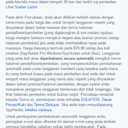
pada bila-bila masa dalam tempoh 30 hari dari tarikh caj pembelian.
Lihat
Soalan Lazim
.
Pada akhir Percubaan, anda akan dibilkan terlebih dahulu dengan
serta-merta pada harga dan untuk tempoh langganan seperti yang
dinyatakan dalam bahan tawaran dan terma halaman
pendaftaran/pembelian (yang digabungkan di sini melalui rujukan;
harga mungkin berbeza mengikut negara atau butiran promosi setiap
halaman pembelian) jika anda tidak membatalkan tepat pada
masanya. Harga biasanya bermula pada
$79.98
setiap dua kali
setahun (SpyHunter Pro Windows/SpyHunter untuk Mac). Langganan
yang anda beli akan
diperbaharui secara automatik
mengikut terma
halaman pendaftaran/pembelian, yang memperuntukkan pembaharuan
automatik pada yuran langganan standard yang terpakai pada masa
itu yang berkuat kuasa pada masa pembelian asal anda dan untuk
tempoh masa langganan yang sama atau seperti yang dinyatakan
dalam bahan promosi/halaman pembelian, dengan syarat anda
merupakan pengguna langganan berterusan dan tidak terganggu. Sila
lihat halaman pembelian untuk butiran lanjut. Percubaan tertakluk
kepada Terma ini, persetujuan anda terhadap
EULA/TOS
,
Dasar
Privasi/Kuki
dan
Terma Diskaun
. Jika anda ingin menyahpasang
SpyHunter,
ketahui caranya
.
Untuk pembayaran pembaharuan automatik langganan anda,
peringatan e-mel akan dihantar ke alamat e-mel yang anda berikan
semasa mendaftar sebelum setiap tarikh pembayaran. Pada