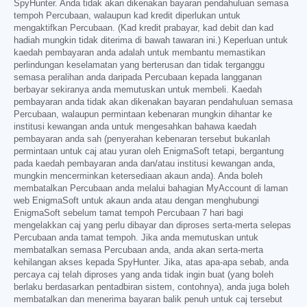
SpyHunter. Anda tidak akan dikenakan bayaran pendahuluan semasa
tempoh Percubaan, walaupun kad kredit diperlukan untuk
mengaktifkan Percubaan. (Kad kredit prabayar, kad debit dan kad
hadiah mungkin tidak diterima di bawah tawaran ini.) Keperluan untuk
kaedah pembayaran anda adalah untuk membantu memastikan
perlindungan keselamatan yang berterusan dan tidak terganggu
semasa peralihan anda daripada Percubaan kepada langganan
berbayar sekiranya anda memutuskan untuk membeli. Kaedah
pembayaran anda tidak akan dikenakan bayaran pendahuluan semasa
Percubaan, walaupun permintaan kebenaran mungkin dihantar ke
institusi kewangan anda untuk mengesahkan bahawa kaedah
pembayaran anda sah (penyerahan kebenaran tersebut bukanlah
permintaan untuk caj atau yuran oleh EnigmaSoft tetapi, bergantung
pada kaedah pembayaran anda dan/atau institusi kewangan anda,
mungkin mencerminkan ketersediaan akaun anda). Anda boleh
membatalkan Percubaan anda melalui bahagian MyAccount di laman
web EnigmaSoft untuk akaun anda atau dengan menghubungi
EnigmaSoft sebelum tamat tempoh Percubaan 7 hari bagi
mengelakkan caj yang perlu dibayar dan diproses serta-merta selepas
Percubaan anda tamat tempoh. Jika anda memutuskan untuk
membatalkan semasa Percubaan anda, anda akan serta-merta
kehilangan akses kepada SpyHunter. Jika, atas apa-apa sebab, anda
percaya caj telah diproses yang anda tidak ingin buat (yang boleh
berlaku berdasarkan pentadbiran sistem, contohnya), anda juga boleh
membatalkan dan menerima bayaran balik penuh untuk caj tersebut