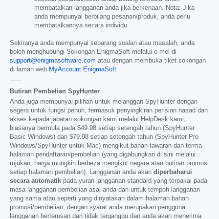
membatalkan langganan anda jika berkenaan. Nota: Jika
anda mempunyai berbilang pesanan/produk, anda perlu
membatalkannya secara individu.
Sekiranya anda mempunyai sebarang soalan atau masalah, anda
boleh menghubungi Sokongan EnigmaSoft melalui e-mel di
support@enigmasoftware.com
atau dengan membuka tiket sokongan
di laman web
MyAccount EnigmaSoft
.
------
Butiran Pembelian SpyHunter
Anda juga mempunyai pilihan untuk melanggan SpyHunter dengan
segera untuk fungsi penuh, termasuk penyingkiran perisian hasad dan
akses kepada jabatan sokongan kami melalui HelpDesk kami,
biasanya bermula pada
$49.98
setiap setengah tahun (SpyHunter
Basic Windows) dan
$79.98
setiap setengah tahun (SpyHunter Pro
Windows/SpyHunter untuk Mac) mengikut bahan tawaran dan terma
halaman pendaftaran/pembelian (yang digabungkan di sini melalui
rujukan; harga mungkin berbeza mengikut negara atau butiran promosi
setiap halaman pembelian). Langganan anda akan
diperbaharui
secara automatik
pada yuran langganan standard yang terpakai pada
masa langganan pembelian asal anda dan untuk tempoh langganan
yang sama atau seperti yang dinyatakan dalam halaman bahan
promosi/pembelian, dengan syarat anda merupakan pengguna
langganan berterusan dan tidak terganggu dan anda akan menerima