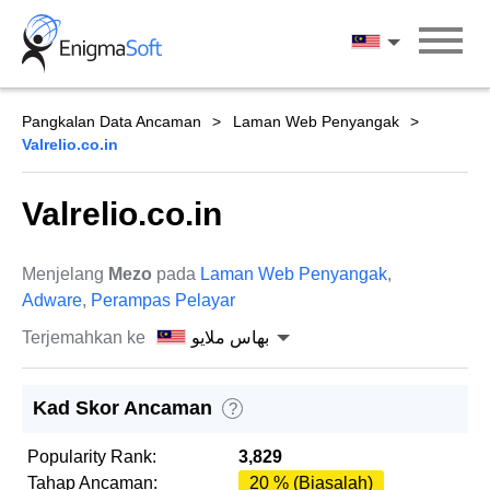
Skip
to
بهاس ملايو
content
Pangkalan Data Ancaman
Laman Web Penyangak
Valrelio.co.in
Valrelio.co.in
Menjelang
Mezo
pada
Laman Web Penyangak
,
Adware
,
Perampas Pelayar
Terjemahkan ke
بهاس ملايو
Kad Skor Ancaman
?
Popularity Rank:
3,829
Tahap Ancaman:
20 % (Biasalah)