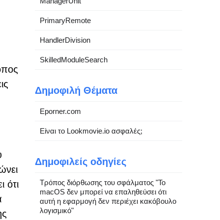
ManagerUnit
PrimaryRemote
HandlerDivision
SkilledModuleSearch
τοπος
ις
Δημοφιλή Θέματα
Eporner.com
Είναι το Lookmovie.io ασφαλές;
υ
Δημοφιλείς οδηγίες
ώνει
Τρόπος διόρθωσης του σφάλματος "Το
ι ότι
macOS δεν μπορεί να επαληθεύσει ότι
ά
αυτή η εφαρμογή δεν περιέχει κακόβουλο
λογισμικό"
ης