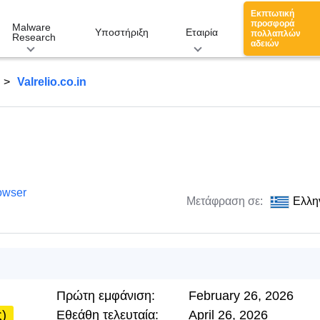
Εκπτωτική
προσφορά
Malware
Υποστήριξη
Εταιρία
πολλαπλών
Research
αδειών
Valrelio.co.in
owser
Μετάφραση σε:
Ελλη
Πρώτη εμφάνιση:
February 26, 2026
ς)
Εθεάθη τελευταία:
April 26, 2026