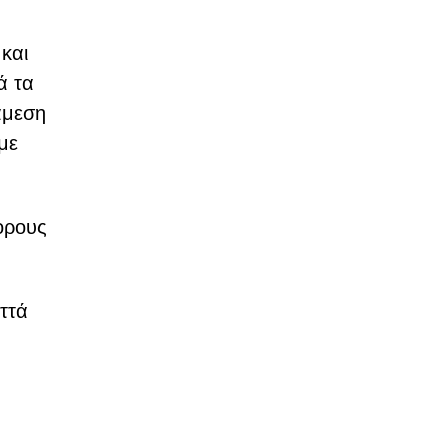
και
ά τα
άμεση
με
ορους
ττά