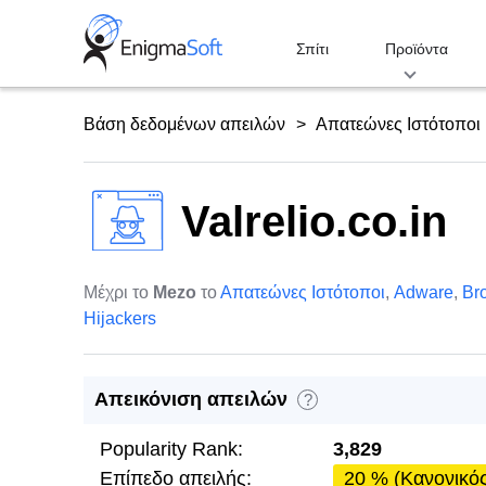
Skip
to
Σπίτι
Προϊόντα
content
Βάση δεδομένων απειλών
Απατεώνες Ιστότοποι
Valrelio.co.in
Μέχρι το
Mezo
το
Απατεώνες Ιστότοποι
,
Adware
,
Br
Hijackers
Απεικόνιση απειλών
?
Popularity Rank:
3,829
Επίπεδο απειλής:
20 % (Κανονικό