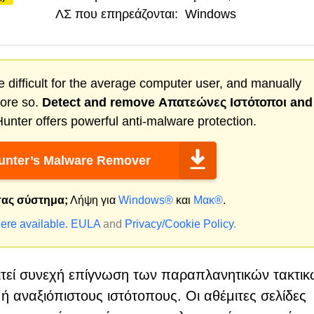
ΛΣ που επηρεάζονται:
Windows
 difficult for the average computer user, and manually
more so.
Detect and remove
Απατεώνες Ιστότοποι
and
nter offers powerful anti-malware protection.
nter’s Malware Remover
 σας σύστημα;
Λήψη για
Windows®
και
Μακ®
.
ere available.
EULA
and
Privacy/Cookie Policy
.
ιτεί συνεχή επίγνωση των παραπλανητικών τακτι
 αναξιόπιστους ιστότοπους. Οι αθέμιτες σελίδες