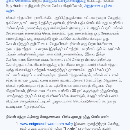
குக்கீ கொள்கை
மற்றும்
தள்ளுபடி விதிமுறைகளுக்கு
உட்பட்டது. நீங்கள்
SpyHunter-ஐ நிறுவல் நீக்கம் செய்ய விரும்பினால்,
அதற்கான வழியை
அறிக
.
உங்கள் சந்தாவின் தானியங்கிப் புதுப்பித்தலுக்கான கட்டணத்தைச் செலுத்த,
ஒவ்வொரு கட்டணத் தேதிக்கு முன்பும், நீங்கள் பதிவுசெய்யும்போது வழங்கிய
மின்னஞ்சல் முகவரிக்கு ஒரு மின்னஞ்சல் நினைவூட்டல் அனுப்பப்படும். உங்கள்
சோதனைக் காலத்தின் தொடக்கத்தில், ஒரு கணக்கிற்கு ஒரு சோதனைக்
காலத்திற்கும் ஒரு சாதனத்திற்கும் மட்டுமே பயன்படுத்தக்கூடிய ஒரு
செயல்படுத்தும் குறியீட்டைப் பெறுவீர்கள். நீங்கள் ஒரு தொடர்ச்சியான,
தடையற்ற சந்தாப் பயனராக இருக்கும் பட்சத்தில், வழங்கப்படும் பொருட்கள்
மற்றும் பதிவு/கொள்முதல் பக்க விதிமுறைகளின்படி (இவை இங்கு
மேற்கோளாக இணைக்கப்பட்டுள்ளன; நாடு அல்லது விளம்பரத்தின்படி
கொள்முதல் பக்க விவரங்களுக்கு ஏற்ப விலை மாறுபடலாம்) உங்கள் சந்தா,
அதே விலையிலும் சந்தாக் காலத்திற்கும் தானாகவே புதுப்பிக்கப்படும்.
கட்டணச் சந்தாப் பயனர்களுக்கு, நீங்கள் ரத்துசெய்தால், உங்கள் கட்டணச்
சந்தாக் காலம் முடியும் வரை உங்கள் தயாரிப்பு(களை) தொடர்ந்து அணுகலாம்.
உங்கள் தற்போதைய சந்தாக் காலத்திற்கான பணத்தைத் திரும்பப் பெற
விரும்பினால், நீங்கள் கடைசியாக வாங்கிய 30 நாட்களுக்குள் ரத்துசெய்து
பணத்தைத் திரும்பப் பெற விண்ணப்பிக்க வேண்டும், மேலும் உங்கள் பணம்
திரும்பச் செலுத்தப்பட்டவுடன் முழுமையான செயல்பாடுகளைப் பெறுவது
உடனடியாக நிறுத்தப்படும்.
நீங்கள் சந்தா அல்லது சோதனையை பின்வருமாறு ரத்து செய்யலாம்:
www.enigmasoftware.com என்ற
இணையதளத்திற்குச் சென்று,
மேல் வலது மூலையில் உள்ள
"Login"
பொத்தானைக் கிளிக்