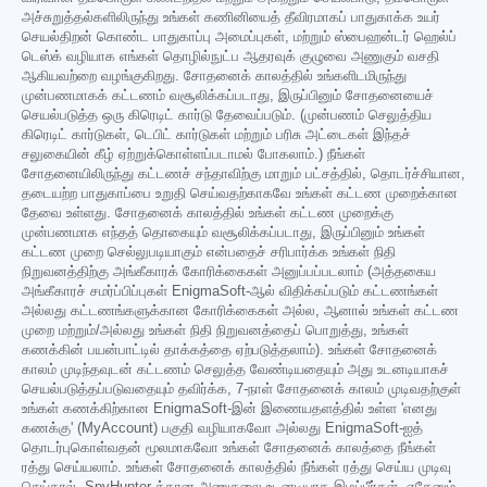
அச்சுறுத்தல்களிலிருந்து உங்கள் கணினியைத் தீவிரமாகப் பாதுகாக்க உயர்
செயல்திறன் கொண்ட பாதுகாப்பு அமைப்புகள், மற்றும் ஸ்பைஹன்டர் ஹெல்ப்
டெஸ்க் வழியாக எங்கள் தொழில்நுட்ப ஆதரவுக் குழுவை அணுகும் வசதி
ஆகியவற்றை வழங்குகிறது. சோதனைக் காலத்தில் உங்களிடமிருந்து
முன்பணமாகக் கட்டணம் வசூலிக்கப்படாது, இருப்பினும் சோதனையைச்
செயல்படுத்த ஒரு கிரெடிட் கார்டு தேவைப்படும். (முன்பணம் செலுத்திய
கிரெடிட் கார்டுகள், டெபிட் கார்டுகள் மற்றும் பரிசு அட்டைகள் இந்தச்
சலுகையின் கீழ் ஏற்றுக்கொள்ளப்படாமல் போகலாம்.) நீங்கள்
சோதனையிலிருந்து கட்டணச் சந்தாவிற்கு மாறும் பட்சத்தில், தொடர்ச்சியான,
தடையற்ற பாதுகாப்பை உறுதி செய்வதற்காகவே உங்கள் கட்டண முறைக்கான
தேவை உள்ளது. சோதனைக் காலத்தில் உங்கள் கட்டண முறைக்கு
முன்பணமாக எந்தத் தொகையும் வசூலிக்கப்படாது, இருப்பினும் உங்கள்
கட்டண முறை செல்லுபடியாகும் என்பதைச் சரிபார்க்க உங்கள் நிதி
நிறுவனத்திற்கு அங்கீகாரக் கோரிக்கைகள் அனுப்பப்படலாம் (அத்தகைய
அங்கீகாரச் சமர்ப்பிப்புகள் EnigmaSoft-ஆல் விதிக்கப்படும் கட்டணங்கள்
அல்லது கட்டணங்களுக்கான கோரிக்கைகள் அல்ல, ஆனால் உங்கள் கட்டண
முறை மற்றும்/அல்லது உங்கள் நிதி நிறுவனத்தைப் பொறுத்து, உங்கள்
கணக்கின் பயன்பாட்டில் தாக்கத்தை ஏற்படுத்தலாம்). உங்கள் சோதனைக்
காலம் முடிந்தவுடன் கட்டணம் செலுத்த வேண்டியதையும் அது உடனடியாகச்
செயல்படுத்தப்படுவதையும் தவிர்க்க, 7-நாள் சோதனைக் காலம் முடிவதற்குள்
உங்கள் கணக்கிற்கான EnigmaSoft-இன் இணையதளத்தில் உள்ள 'எனது
கணக்கு' (MyAccount) பகுதி வழியாகவோ அல்லது EnigmaSoft-ஐத்
தொடர்புகொள்வதன் மூலமாகவோ உங்கள் சோதனைக் காலத்தை நீங்கள்
ரத்து செய்யலாம். உங்கள் சோதனைக் காலத்தில் நீங்கள் ரத்து செய்ய முடிவு
செய்தால், SpyHunter-க்கான அணுகலை உடனடியாக இழப்பீர்கள். ஏதேனும்