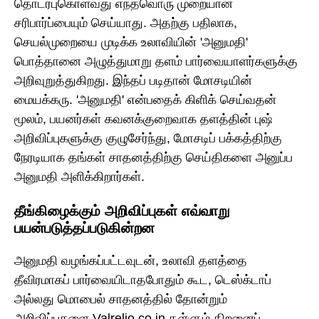
தொடர்புகொள்வது எந்தவொரு முறையான
சரிபார்ப்பையும் செய்யாது. அதற்கு பதிலாக,
செயல்முறையை முடிக்க உலாவியின் 'அனுமதி'
பொத்தானை அழுத்துமாறு தளம் பார்வையாளர்களுக்கு
அறிவுறுத்துகிறது. இந்தப் படிதான் மோசடியின்
மையக்கரு. 'அனுமதி' என்பதைக் கிளிக் செய்வதன்
மூலம், பயனர்கள் கவனக்குறைவாக தளத்தின் புஷ்
அறிவிப்புகளுக்கு குழுசேர்ந்து, மோசடிப் பக்கத்திற்கு
நேரடியாக தங்கள் சாதனத்திற்கு செய்திகளை அனுப்ப
அனுமதி அளிக்கிறார்கள்.
தீங்கிழைக்கும் அறிவிப்புகள் எவ்வாறு
பயன்படுத்தப்படுகின்றன
அனுமதி வழங்கப்பட்டவுடன், உலாவி தளத்தை
தீவிரமாகப் பார்வையிடாதபோதும் கூட, டெஸ்க்டாப்
அல்லது மொபைல் சாதனத்தில் தோன்றும்
அறிவிப்புகளை Valrelio.co.in தள்ளும் திறனைப்