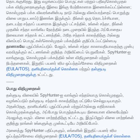
தொடங்குகிறது. இது வழங்கப்படும் பொருட்கள் மற்றும் பதிவு/கொள்முதல்
பக்க விதிமுறைகளுக்கு (இவை இங்கு மேற்கோளாக இணைக்கப்பட்டுள்ளன;
கொள்முதல் பக்க விவரங்களின்படி நாடு அல்லது விளம்பரத்தைப் பொறுத்து
விலை மாறுபடலாம்) இணங்க இருக்கும். நீங்கள் ஒரு தொடர்ச்சியான,
தடையற்ற சந்தாப் பயனராக இருக்கும் பட்சத்தில், உங்கள் சந்தா, நீங்கள்
முதலில் சந்தா வாங்கிய நேரத்தில் நடைமுறையில் இருந்த அப்போதைய
நிலையான சந்தாக் கட்டணத்தில், அதே சந்தாக் காலத்திற்கு அல்லது
விளம்பரப் பொருட்கள்/கொள்முதல் பக்கத்தில் குறிப்பிடப்பட்டுள்ளபடி
தானாகவே
புதுப்பிக்கப்படும். மேலும், உங்கள் சந்தா காலாவதியாவதற்கு முன்பு
வரவிருக்கும் கட்டணங்கள் குறித்த அறிவிப்பைப் பெறுவீர்கள். SpyHunter-ஐ
வாங்குவது, கொள்முதல் பக்கத்தில் உள்ள விதிமுறைகள் மற்றும்
நிபந்தனைகள், இறுதிப் பயனர் உரிம ஒப்பந்தம்/சேவை விதிமுறைகள்
(EULA/TOS)
,
தனியுரிமை/குக்கீ கொள்கை
மற்றும்
தள்ளுபடி
விதிமுறைகளுக்கு
உட்பட்டது.
------
பொது விதிமுறைகள்
தள்ளுபடி விலையில் SpyHunter-ஐ வாங்கும் எந்தவொரு கொள்முதலும்,
வழங்கப்படும் தள்ளுபடி சந்தாக் காலத்திற்கு மட்டுமே செல்லுபடியாகும்.
அதன்பிறகு, தானியங்கிப் புதுப்பிப்புகள் மற்றும்/அல்லது எதிர்காலக்
கொள்முதல்களுக்கு, அப்போது பொருந்தக்கூடிய நிலையான விலையேற்றம்
அமலுக்கு வரும். விலை மாற்றத்திற்கு உட்பட்டது, இருப்பினும் விலை மாற்றங்கள்
குறித்து நாங்கள் உங்களுக்கு முன்கூட்டியே அறிவிப்போம்.
அனைத்து SpyHunter பதிப்புகளும், எங்களின் இறுதிப் பயனர் உரிம
ஒப்பந்தம்/சேவை விதிமுறைகள்
(EULA/TOS)
,
தனியுரிமை/குக்கீ கொள்கை