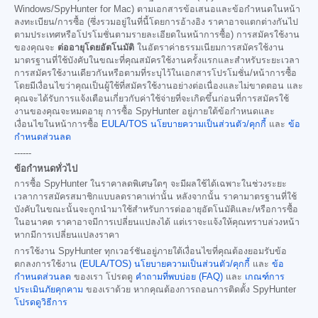
Windows/SpyHunter for Mac) ตามเอกสารข้อเสนอและข้อกำหนดในหน้า
ลงทะเบียน/การซื้อ (ซึ่งรวมอยู่ในที่นี้โดยการอ้างอิง ราคาอาจแตกต่างกันไป
ตามประเทศหรือโปรโมชั่นตามรายละเอียดในหน้าการซื้อ) การสมัครใช้งาน
ของคุณจะ
ต่ออายุโดยอัตโนมัติ
ในอัตราค่าธรรมเนียมการสมัครใช้งาน
มาตรฐานที่ใช้บังคับในขณะที่คุณสมัครใช้งานครั้งแรกและสำหรับระยะเวลา
การสมัครใช้งานเดียวกันหรือตามที่ระบุไว้ในเอกสารโปรโมชั่น/หน้าการซื้อ
โดยมีเงื่อนไขว่าคุณเป็นผู้ใช้ที่สมัครใช้งานอย่างต่อเนื่องและไม่ขาดตอน และ
คุณจะได้รับการแจ้งเตือนเกี่ยวกับค่าใช้จ่ายที่จะเกิดขึ้นก่อนที่การสมัครใช้
งานของคุณจะหมดอายุ การซื้อ SpyHunter อยู่ภายใต้ข้อกำหนดและ
เงื่อนไขในหน้าการซื้อ
EULA/TOS
นโยบายความเป็นส่วนตัว/คุกกี้
และ
ข้อ
กำหนดส่วนลด
------
ข้อกำหนดทั่วไป
การซื้อ SpyHunter ในราคาลดพิเศษใดๆ จะมีผลใช้ได้เฉพาะในช่วงระยะ
เวลาการสมัครสมาชิกแบบลดราคาเท่านั้น หลังจากนั้น ราคามาตรฐานที่ใช้
บังคับในขณะนั้นจะถูกนำมาใช้สำหรับการต่ออายุอัตโนมัติและ/หรือการซื้อ
ในอนาคต ราคาอาจมีการเปลี่ยนแปลงได้ แต่เราจะแจ้งให้คุณทราบล่วงหน้า
หากมีการเปลี่ยนแปลงราคา
การใช้งาน SpyHunter ทุกเวอร์ชันอยู่ภายใต้เงื่อนไขที่คุณต้องยอมรับข้อ
ตกลงการใช้งาน
(EULA/TOS)
นโยบายความเป็นส่วนตัว/คุกกี้
และ
ข้อ
กำหนดส่วนลด
ของเรา โปรดดู
คำถามที่พบบ่อย (FAQ)
และ
เกณฑ์การ
ประเมินภัยคุกคาม
ของเราด้วย หากคุณต้องการถอนการติดตั้ง SpyHunter
โปรดดูวิธีการ