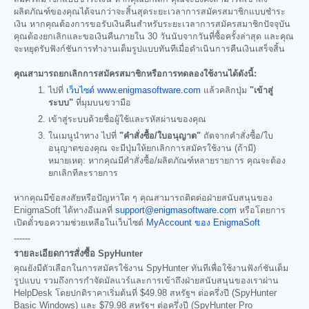
ผลิตภัณฑ์ของคุณได้จนกว่าจะสิ้นสุดระยะเวลาการสมัครสมาชิกแบบชำระ
เงิน หากคุณต้องการขอรับเงินคืนสำหรับระยะเวลาการสมัครสมาชิกปัจจุบัน
คุณต้องยกเลิกและขอเงินคืนภายใน 30 วันนับจากวันที่ซื้อครั้งล่าสุด และคุณ
จะหยุดรับฟังก์ชันการทำงานเต็มรูปแบบทันทีเมื่อดำเนินการคืนเงินเสร็จสิ้น
คุณสามารถยกเลิกการสมัครสมาชิกหรือการทดลองใช้งานได้ดังนี้:
ไปที่
เว็บไซต์ www.enigmasoftware.com
แล้วคลิกปุ่ม
"เข้าสู่
ระบบ"
ที่มุมบนขวามือ
เข้าสู่ระบบด้วยชื่อผู้ใช้และรหัสผ่านของคุณ
ในเมนูนำทาง ไปที่
"คำสั่งซื้อ/ใบอนุญาต"
ถัดจากคำสั่งซื้อ/ใบ
อนุญาตของคุณ จะมีปุ่มให้ยกเลิกการสมัครใช้งาน (ถ้ามี)
หมายเหตุ: หากคุณมีคำสั่งซื้อ/ผลิตภัณฑ์หลายรายการ คุณจะต้อง
ยกเลิกทีละรายการ
หากคุณมีข้อสงสัยหรือปัญหาใด ๆ คุณสามารถติดต่อฝ่ายสนับสนุนของ
EnigmaSoft ได้ทางอีเมลที่
support@enigmasoftware.com
หรือโดยการ
เปิดตั๋วขอความช่วยเหลือในเว็บไซต์
MyAccount ของ EnigmaSoft
------
รายละเอียดการสั่งซื้อ SpyHunter
คุณยังมีตัวเลือกในการสมัครใช้งาน SpyHunter ทันทีเพื่อใช้งานฟังก์ชันเต็ม
รูปแบบ รวมถึงการกำจัดมัลแวร์และการเข้าถึงฝ่ายสนับสนุนของเราผ่าน
HelpDesk โดยปกติราคาเริ่มต้นที่
$49.98
สหรัฐฯ ต่อครึ่งปี (SpyHunter
Basic Windows) และ
$79.98
สหรัฐฯ ต่อครึ่งปี (SpyHunter Pro