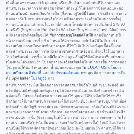
เมื่อสิ้นสุดช่วงทดลองใช้ คุณจะถูกเรียกเก็บเงินล่วงหน้าทันทีในราคาและ
สำหรับระยะเวลาการสมัครสมาชิกตามที่ระบุไว้ในเอกสารข้อเสนอและข้อ
กำหนดในหน้าลงทะเบียน/การซื้อ (ซึ่งรวมอยู่ในที่นี้โดยการอ้างอิง ราคาอาจ
แตกต่างกันไปตามประเทศหรือโปรโมชั่นตามรายละเอียดในหน้าการซื้อ)
หากคุณไม่ได้ยกเลิกภายในเวลาที่กำหนด โดยปกติราคาจะเริ่มต้นที่
$79.98
ต่อครึ่งปี (SpyHunter Pro สำหรับ Windows/SpyHunter สำหรับ Mac) การ
สมัครสมาชิกที่คุณซื้อจะได้
รับการต่ออายุโดยอัตโนมัติ
ตามข้อกำหนดใน
หน้าลงทะเบียน/การซื้อ ซึ่งกำหนดให้มีการต่ออายุอัตโนมัติในอัตราค่า
ธรรมเนียมการสมัครสมาชิกมาตรฐานที่ใช้บังคับในขณะที่คุณซื้อครั้งแรก
และสำหรับระยะเวลาการสมัครสมาชิกเดียวกันหรือตามที่ระบุไว้ในเอกสาร
โปรโมชั่น/หน้าการซื้อ โดยมีเงื่อนไขว่าคุณเป็นผู้ใช้ที่สมัครสมาชิกอย่างต่อ
เนื่องและไม่หยุดชะงัก โปรดดูรายละเอียดเพิ่มเติมในหน้าการซื้อ การทดลอง
ใช้อยู่ภายใต้ข้อกำหนดเหล่านี้ ข้อตกลงของคุณกับ
EULA/TOS
นโยบาย
ความเป็นส่วนตัว/คุกกี้
และ
ข้อกำหนดส่วนลด
หากคุณต้องการถอนการติด
ตั้ง SpyHunter
โปรดดูวิธี
การ
สำหรับการชำระเงินเมื่อต่ออายุการสมัครสมาชิกอัตโนมัติ ระบบจะส่งอีเมล
แจ้งเตือนไปยังที่อยู่อีเมลที่คุณระบุไว้เมื่อลงทะเบียนก่อนถึงกำหนดชำระเงิน
แต่ละครั้ง ในช่วงเริ่มต้นของการทดลองใช้ คุณจะได้รับรหัสเปิดใช้งานซึ่ง
จำกัดการใช้งานสำหรับการทดลองใช้เพียงครั้งเดียวและสำหรับอุปกรณ์เพียง
เครื่องเดียวต่อบัญชี การสมัครสมาชิกของคุณจะต่ออายุโดยอัตโนมัติในราคา
และระยะเวลาการสมัครสมาชิกตามเอกสารข้อเสนอและข้อกำหนดในหน้า
ลงทะเบียน/การซื้อ (ซึ่งรวมอยู่ในที่นี้โดยการอ้างอิง ราคาอาจแตกต่างกันไป
ตามประเทศหรือโปรโมชั่นตามรายละเอียดในหน้าการซื้อ) โดยมีเงื่อนไขว่า
คุณเป็นผู้ใช้การสมัครสมาชิกอย่างต่อเนื่องและไม่หยุดชะงัก สำหรับผู้ใช้การ
สมัครสมาชิกแบบชำระเงิน หากคุณยกเลิก คุณจะยังคงสามารถเข้าถึง