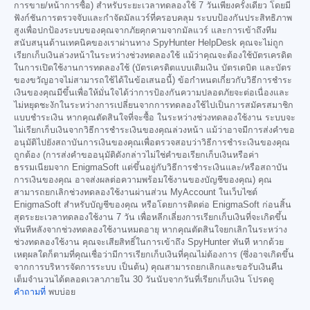
การขาย/หน้าการซื้อ) สำหรับระยะเวลาทดลองใช้ 7 วันเพียงครั้งเดียว โดยมี
ฟังก์ชันการตรวจจับและกำจัดมัลแวร์ที่ครอบคลุม ระบบป้องกันประสิทธิภาพ
สูงเพื่อปกป้องระบบของคุณจากภัยคุกคามจากมัลแวร์ และการเข้าถึงทีม
สนับสนุนด้านเทคนิคของเราผ่านทาง SpyHunter HelpDesk คุณจะไม่ถูก
เรียกเก็บเงินล่วงหน้าในระหว่างช่วงทดลองใช้ แม้ว่าคุณจะต้องใช้บัตรเครดิต
ในการเปิดใช้งานการทดลองใช้ (บัตรเครดิตแบบเติมเงิน บัตรเดบิต และบัตร
ของขวัญอาจไม่สามารถใช้ได้ในข้อเสนอนี้) ข้อกำหนดเกี่ยวกับวิธีการชำระ
เงินของคุณมีขึ้นเพื่อให้มั่นใจได้ว่าการป้องกันความปลอดภัยจะต่อเนื่องและ
ไม่หยุดชะงักในระหว่างการเปลี่ยนจากการทดลองใช้ไปเป็นการสมัครสมาชิก
แบบชำระเงิน หากคุณตัดสินใจที่จะซื้อ ในระหว่างช่วงทดลองใช้งาน ระบบจะ
ไม่เรียกเก็บเงินจากวิธีการชำระเงินของคุณล่วงหน้า แม้ว่าอาจมีการส่งคำขอ
อนุมัติไปยังสถาบันการเงินของคุณเพื่อตรวจสอบว่าวิธีการชำระเงินของคุณ
ถูกต้อง (การส่งคำขออนุมัติดังกล่าวไม่ใช่คำขอเรียกเก็บเงินหรือค่า
ธรรมเนียมจาก EnigmaSoft แต่ขึ้นอยู่กับวิธีการชำระเงินและ/หรือสถาบัน
การเงินของคุณ อาจส่งผลต่อความพร้อมใช้งานของบัญชีของคุณ) คุณ
สามารถยกเลิกช่วงทดลองใช้งานผ่านส่วน MyAccount ในเว็บไซต์
EnigmaSoft สำหรับบัญชีของคุณ หรือโดยการติดต่อ EnigmaSoft ก่อนสิ้น
สุดระยะเวลาทดลองใช้งาน 7 วัน เพื่อหลีกเลี่ยงการเรียกเก็บเงินที่จะเกิดขึ้น
ทันทีหลังจากช่วงทดลองใช้งานหมดอายุ หากคุณตัดสินใจยกเลิกในระหว่าง
ช่วงทดลองใช้งาน คุณจะเสียสิทธิ์ในการเข้าถึง SpyHunter ทันที หากด้วย
เหตุผลใดก็ตามที่คุณเชื่อว่ามีการเรียกเก็บเงินที่คุณไม่ต้องการ (ซึ่งอาจเกิดขึ้น
จากการบริหารจัดการระบบ เป็นต้น) คุณสามารถยกเลิกและขอรับเงินคืน
เต็มจำนวนได้ตลอดเวลาภายใน 30 วันนับจากวันที่เรียกเก็บเงิน โปรดดู
คำถามที่
พบบ่อย