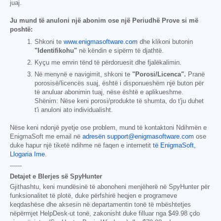
juaj.
Ju mund të anuloni një abonim ose një Periudhë Prove si më
poshtë:
Shkoni te
www.enigmasoftware.com
dhe klikoni butonin
"Identifikohu"
në këndin e sipërm të djathtë.
Kyçu me emrin tënd të përdoruesit dhe fjalëkalimin.
Në menynë e navigimit, shkoni te
"Porosi/Licenca".
Pranë
porosisë/licencës suaj, është i disponueshëm një buton për
të anuluar abonimin tuaj, nëse është e aplikueshme.
Shënim: Nëse keni porosi/produkte të shumta, do t'ju duhet
t'i anuloni ato individualisht.
Nëse keni ndonjë pyetje ose problem, mund të kontaktoni Ndihmën e
EnigmaSoft me email në
adresën support@enigmasoftware.com
ose
duke hapur një tiketë ndihme në faqen e internetit
të EnigmaSoft,
Llogaria Ime
.
------
Detajet e Blerjes së SpyHunter
Gjithashtu, keni mundësinë të abonoheni menjëherë në SpyHunter për
funksionalitet të plotë, duke përfshirë heqjen e programeve
keqdashëse dhe aksesin në departamentin tonë të mbështetjes
nëpërmjet HelpDesk-ut tonë, zakonisht duke filluar nga
$49.98
çdo