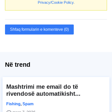
Privacy/Cookie Policy
.
Shfaq formularin e komenteve (0)
Në trend
Mashtrimi me email do të
rivendosë automatikisht...
Fishing
,
Spam