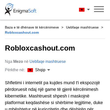
Skip
to
Shqip
content
Baza e të dhënave të kërcënimeve
Uebfaqe mashtruese
Robloxcashout.com
Robloxcashout.com
Nga
Mezo
në
Uebfaqe mashtruese
Përkthe në:
Shqip
Shfletimi i internetit pa kujdes mund t'i ekspozojë
përdoruesit ndaj një game të gjerë kërcënimesh
kibernetike. Mashtruesit shpesh i maskojnë
platformat keqdashëse si shërbime legjitime, duke
u mbështetur në kuriozitetin dhe dëshirën për