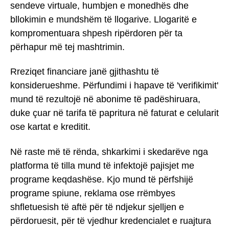
sendeve virtuale, humbjen e monedhës dhe
bllokimin e mundshëm të llogarive. Llogaritë e
kompromentuara shpesh ripërdoren për ta
përhapur më tej mashtrimin.
Rreziqet financiare janë gjithashtu të
konsiderueshme. Përfundimi i hapave të 'verifikimit'
mund të rezultojë në abonime të padëshiruara,
duke çuar në tarifa të papritura në faturat e celularit
ose kartat e kreditit.
Në raste më të rënda, shkarkimi i skedarëve nga
platforma të tilla mund të infektojë pajisjet me
programe keqdashëse. Kjo mund të përfshijë
programe spiune, reklama ose rrëmbyes
shfletuesish të aftë për të ndjekur sjelljen e
përdoruesit, për të vjedhur kredencialet e ruajtura