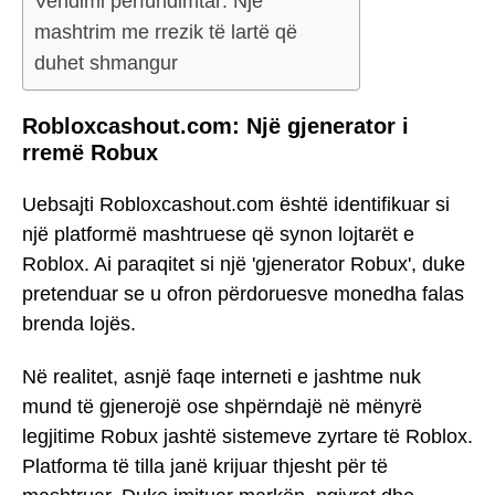
Vendimi përfundimtar: Një
mashtrim me rrezik të lartë që
duhet shmangur
Robloxcashout.com: Një gjenerator i
rremë Robux
Uebsajti Robloxcashout.com është identifikuar si
një platformë mashtruese që synon lojtarët e
Roblox. Ai paraqitet si një 'gjenerator Robux', duke
pretenduar se u ofron përdoruesve monedha falas
brenda lojës.
Në realitet, asnjë faqe interneti e jashtme nuk
mund të gjenerojë ose shpërndajë në mënyrë
legjitime Robux jashtë sistemeve zyrtare të Roblox.
Platforma të tilla janë krijuar thjesht për të