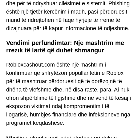
dhe për të ndryshuar cilësimet e sistemit. Phishing
është një tjetër kërcënim i madh, pasi përdoruesit
mund të ridrejtohen në faqe hyrjeje të rreme të
dizajnuara për të kapur informacione të ndjeshme.
Vendimi përfundimtar: Një mashtrim me
rrezik të lartë që duhet shmangur
Robloxcashout.com është një mashtrim i
konfirmuar që shfrytëzon popullaritetin e Roblox
për të mashtruar përdoruesit që të dorëzojnë të
dhëna të vlefshme dhe, në disa raste, para. Ai nuk
ofron shpërblime të ligjshme dhe në vend të kësaj i
ekspozon viktimat ndaj kompromentimit të
llogarisë, humbjes financiare dhe infeksioneve nga
programet keqdashëse.
Mbajtja e skepticizmit ndaj ofertave që duken