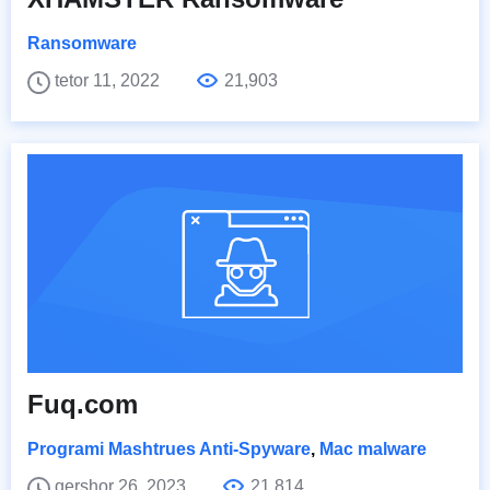
Ransomware
tetor 11, 2022
21,903
Fuq.com
Programi Mashtrues Anti-Spyware
,
Mac malware
qershor 26, 2023
21,814