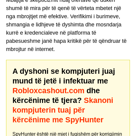
shumë të mira për të qenë të vërteta mbetet një
nga mbrojtjet më efektive. Verifikimi i burimeve,
shmangia e lidhjeve të dyshimta dhe mosndarja
kurrë e kredencialeve në platforma të
pabesueshme janë hapa kritikë për të qëndruar të
mbrojtur në internet.
A dyshoni se kompjuteri juaj
mund të jetë i infektuar me
Robloxcashout.com
dhe
kërcënime të tjera?
Skanoni
kompjuterin tuaj për
kërcënime me SpyHunter
SpyHunter është një mjet i fuqishëm për korrigjimin