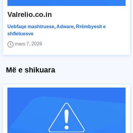
Valrelio.co.in
Uebfaqe mashtruese
,
Adware
,
Rrëmbyesit e
shfletuesve
mars 7, 2026
Më e shikuara