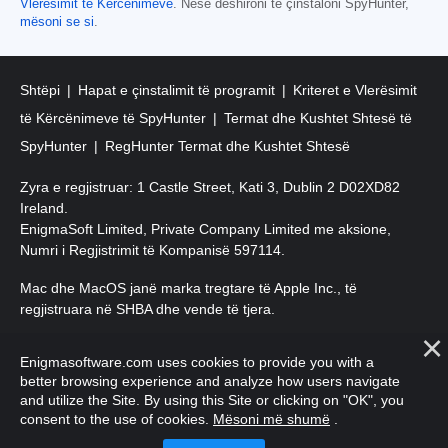
Vlerësimit të Kërcënimeve
. Nëse dëshironi të çinstaloni SpyHunter,
mësoni se si
.
Shtëpi
Hapat e çinstalimit të programit
Kriteret e Vlerësimit
të Kërcënimeve të SpyHunter
Termat dhe Kushtet Shtesë të
SpyHunter
RegHunter Termat dhe Kushtet Shtesë
Zyra e regjistruar: 1 Castle Street, Kati 3, Dublin 2 D02XD82
Ireland.
EnigmaSoft Limited, Private Company Limited me aksione,
Numri i Regjistrimit të Kompanisë 597114.
Mac dhe MacOS janë marka tregtare të Apple Inc., të
regjistruara në SHBA dhe vende të tjera.
E drejta e autorit 2016-
2026
. EnigmaSoft Ltd. Të gjitha të drejtat
Enigmasoftware.com uses cookies to provide you with a
e rezervuara.
better browsing experience and analyze how users navigate
and utilize the Site. By using this Site or clicking on "OK", you
consent to the use of cookies.
Mësoni më shumë
.