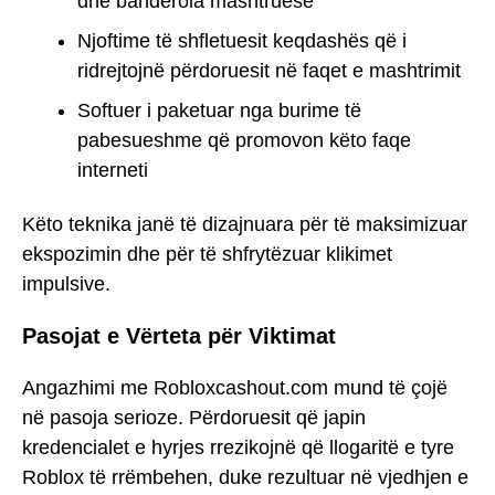
dhe banderola mashtruese
Njoftime të shfletuesit keqdashës që i
ridrejtojnë përdoruesit në faqet e mashtrimit
Softuer i paketuar nga burime të
pabesueshme që promovon këto faqe
interneti
Këto teknika janë të dizajnuara për të maksimizuar
ekspozimin dhe për të shfrytëzuar klikimet
impulsive.
Pasojat e Vërteta për Viktimat
Angazhimi me Robloxcashout.com mund të çojë
në pasoja serioze. Përdoruesit që japin
kredencialet e hyrjes rrezikojnë që llogaritë e tyre
Roblox të rrëmbehen, duke rezultuar në vjedhjen e