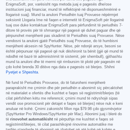
EnigmaSoft, por, varësisht nga metoda juaj e pagesës dhe/ose
institucioni juaj financiar, mund të reflektojnë në disponueshmërinë e
llogarisë suaj). Mund ta anuloni Periudhën tuaj Provuese nëpërmjet
seksionit Llogaria Ime në faqen e internetit të EnigmaSoft për llogarinë
tuaj ose duke kontaktuar EnigmaSoft para përfundimit të periudhës 7-
ditore të provës për të shmangur një pagesë që duhet paguar dhe që
përpunohet menjëherë pas skadimit të Periudhës suaj Provuese. Nëse
vendosni ta anuloni gjatë Periudhës suaj Provuese, do të humbisni
menjëherë aksesin në SpyHunter. Nëse, për ndonjë arsye, besoni se
është përpunuar një pagesë që nuk dëshironit ta bënit (gjë që mund të
ndodhë në bazë të administrimit të sistemit, për shembull), gjithashtu
mund ta anuloni dhe të merrni një rimbursim të plotë për pagesën në
çdo kohë brenda 30 ditëve nga data e pagesës së blerjes. Shihni
Pyetjet e Shpeshta
.
Në fund të Periudhës Provuese, do të faturoheni menjëherë
paraprakisht me çmimin dhe për periudhën e abonimit siç përcaktohet
në materialet e ofertës dhe kushtet e faqes së regjistrimit/blerjes (të
cilat përfshihen këtu me referencë; çmimi mund të ndryshojë sipas
vendit ose promocionit për detajet e faqes së blerjes) nëse nuk e keni
anuluar në kohë. Çmimi zakonisht fillon nga
$79.98
çdo gjysmëvjetor
(SpyHunter Pro Windows/SpyHunter për Mac). Abonimi juaj i blerë do
të
rinovohet automatikisht
në përputhje me kushtet e faqes së
regjistrimit/blerjes, të cilat parashikojnë rinovime automatike me
tarifën standarde të abonimit që zbatohet në atë kohë në kohën e