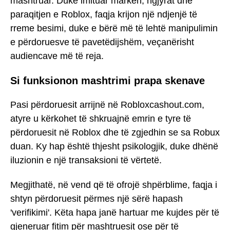
mashtruar. Duke imituar markën, ngjyrat dhe
paraqitjen e Roblox, faqja krijon një ndjenjë të
rreme besimi, duke e bërë më të lehtë manipulimin
e përdoruesve të pavetëdijshëm, veçanërisht
audiencave më të reja.
Si funksionon mashtrimi prapa skenave
Pasi përdoruesit arrijnë në Robloxcashout.com,
atyre u kërkohet të shkruajnë emrin e tyre të
përdoruesit në Roblox dhe të zgjedhin se sa Robux
duan. Ky hap është thjesht psikologjik, duke dhënë
iluzionin e një transaksioni të vërtetë.
Megjithatë, në vend që të ofrojë shpërblime, faqja i
shtyn përdoruesit përmes një sërë hapash
'verifikimi'. Këta hapa janë hartuar me kujdes për të
gjeneruar fitim për mashtruesit ose për të