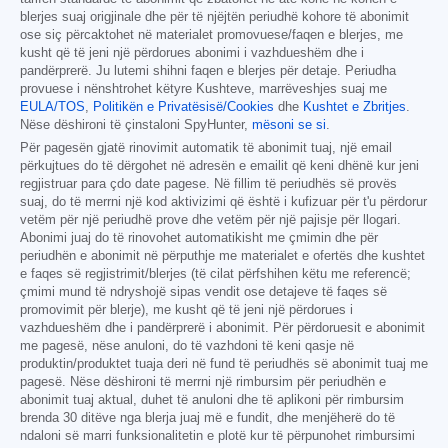
blerjes suaj origjinale dhe për të njëjtën periudhë kohore të abonimit
ose siç përcaktohet në materialet promovuese/faqen e blerjes, me
kusht që të jeni një përdorues abonimi i vazhdueshëm dhe i
pandërprerë. Ju lutemi shihni faqen e blerjes për detaje. Periudha
provuese i nënshtrohet këtyre Kushteve, marrëveshjes suaj me
EULA/TOS
,
Politikën e Privatësisë/Cookies
dhe
Kushtet e Zbritjes
.
Nëse dëshironi të çinstaloni SpyHunter,
mësoni se si
.
Për pagesën gjatë rinovimit automatik të abonimit tuaj, një email
përkujtues do të dërgohet në adresën e emailit që keni dhënë kur jeni
regjistruar para çdo date pagese. Në fillim të periudhës së provës
suaj, do të merrni një kod aktivizimi që është i kufizuar për t'u përdorur
vetëm për një periudhë prove dhe vetëm për një pajisje për llogari.
Abonimi juaj do të rinovohet automatikisht me çmimin dhe për
periudhën e abonimit në përputhje me materialet e ofertës dhe kushtet
e faqes së regjistrimit/blerjes (të cilat përfshihen këtu me referencë;
çmimi mund të ndryshojë sipas vendit ose detajeve të faqes së
promovimit për blerje), me kusht që të jeni një përdorues i
vazhdueshëm dhe i pandërprerë i abonimit. Për përdoruesit e abonimit
me pagesë, nëse anuloni, do të vazhdoni të keni qasje në
produktin/produktet tuaja deri në fund të periudhës së abonimit tuaj me
pagesë. Nëse dëshironi të merrni një rimbursim për periudhën e
abonimit tuaj aktual, duhet të anuloni dhe të aplikoni për rimbursim
brenda 30 ditëve nga blerja juaj më e fundit, dhe menjëherë do të
ndaloni së marri funksionalitetin e plotë kur të përpunohet rimbursimi