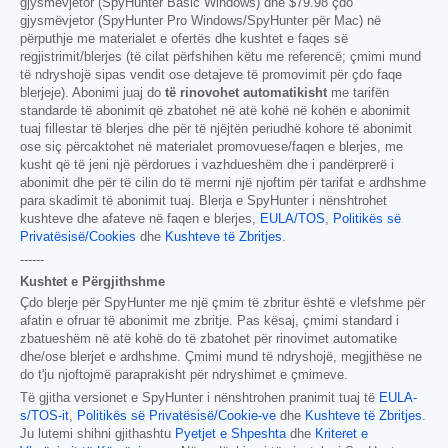
gjysmëvjetor (SpyHunter Basic Windows) dhe
$79.98
çdo
gjysmëvjetor (SpyHunter Pro Windows/SpyHunter për Mac) në
përputhje me materialet e ofertës dhe kushtet e faqes së
regjistrimit/blerjes (të cilat përfshihen këtu me referencë; çmimi mund
të ndryshojë sipas vendit ose detajeve të promovimit për çdo faqe
blerjeje). Abonimi juaj do
të rinovohet automatikisht
me tarifën
standarde të abonimit që zbatohet në atë kohë në kohën e abonimit
tuaj fillestar të blerjes dhe për të njëjtën periudhë kohore të abonimit
ose siç përcaktohet në materialet promovuese/faqen e blerjes, me
kusht që të jeni një përdorues i vazhdueshëm dhe i pandërprerë i
abonimit dhe për të cilin do të merrni një njoftim për tarifat e ardhshme
para skadimit të abonimit tuaj. Blerja e SpyHunter i nënshtrohet
kushteve dhe afateve në faqen e blerjes,
EULA/TOS
,
Politikës së
Privatësisë/Cookies
dhe
Kushteve të Zbritjes
.
------
Kushtet e Përgjithshme
Çdo blerje për SpyHunter me një çmim të zbritur është e vlefshme për
afatin e ofruar të abonimit me zbritje. Pas kësaj, çmimi standard i
zbatueshëm në atë kohë do të zbatohet për rinovimet automatike
dhe/ose blerjet e ardhshme. Çmimi mund të ndryshojë, megjithëse ne
do t'ju njoftojmë paraprakisht për ndryshimet e çmimeve.
Të gjitha versionet e SpyHunter i nënshtrohen pranimit tuaj të
EULA-
s/TOS-it
,
Politikës së Privatësisë/Cookie-ve
dhe
Kushteve të Zbritjes
.
Ju lutemi shihni gjithashtu
Pyetjet e Shpeshta
dhe
Kriteret e