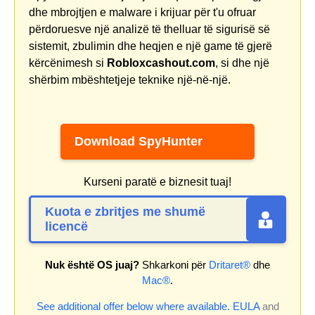
dhe mbrojtjen e malware i krijuar për t'u ofruar
përdoruesve një analizë të thelluar të sigurisë së
sistemit, zbulimin dhe heqjen e një game të gjerë
kërcënimesh si
Robloxcashout.com
, si dhe një
shërbim mbështetjeje teknike një-në-një.
Download SpyHunter
Kurseni paratë e biznesit tuaj!
Kuota e zbritjes me shumë
licencë
Nuk është OS juaj?
Shkarkoni për
Dritaret®
dhe
Mac®
.
See additional offer below where available.
EULA
and