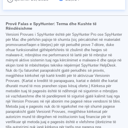
Provë Falas e SpyHunter: Terma dhe Kushte të
Rëndësishme
Versioni Provues i SpyHunter është për SpyHunter Pro ose SpyHunter
për Mac dhe përfshin pajisje të shumta (siç përcaktohet në materialet
promovuese/faqen e blerjes) për një periudhë prove 7-ditore, duke
ofruar funksionalitet gjithëpërfshirës të zbulimit dhe heqjes së
malware-it, mbrojtëse me performancë të lartë për të mbrojtur në
mënyrë aktive sistemin tuaj nga kërcënimet e malware-it dhe qasje në
ekipin tonë të mbështetjes teknike nëpërmjet SpyHunter HelpDesk.
Nuk do t'ju faturohet paraprakisht gjatë periudhës së provës,
megjithëse kërkohet një kartë krediti për të aktivizuar Versionin
Provues. (Kartat e kreditit të parapaguara, kartat e debitit dhe kartat
dhuratë mund të mos pranohen sipas kësaj oferte.) Kërkesa për
metodën tuaj të pagesës është të ndihmojë në sigurimin e mbrojtjes
së vazhdueshme dhe të pandërprerë të sigurisë gjatë kalimit tuaj nga
një Version Provues në një abonim me pagesë nëse vendosni të blini.
Metoda juaj e pagesës nuk do të ngarkohet me një shumë pagese
paraprakisht gjatë Versionit Provues, megjithëse kërkesat për
autorizim mund të dërgohen në institucionin tuaj financiar për të
verifikuar që metoda juaj e pagesës është e vlefshme (dorëzime të
tilla autorizimi nuk janë kërkesa për tarifa ose pagesa nga