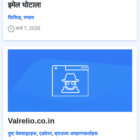
इमेल घोटाला
फिसिङ
,
स्प्याम
मार्च 7, 2026
Valrelio.co.in
दुष्ट वेबसाइटहरू
,
एडवेयर
,
ब्राउजर अपहरणकर्ताहरू