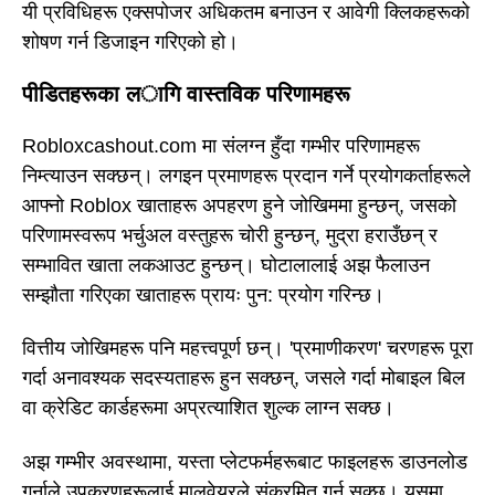
यी प्रविधिहरू एक्सपोजर अधिकतम बनाउन र आवेगी क्लिकहरूको
शोषण गर्न डिजाइन गरिएको हो।
पीडितहरूका लागि वास्तविक परिणामहरू
Robloxcashout.com मा संलग्न हुँदा गम्भीर परिणामहरू
निम्त्याउन सक्छन्। लगइन प्रमाणहरू प्रदान गर्ने प्रयोगकर्ताहरूले
आफ्नो Roblox खाताहरू अपहरण हुने जोखिममा हुन्छन्, जसको
परिणामस्वरूप भर्चुअल वस्तुहरू चोरी हुन्छन्, मुद्रा हराउँछन् र
सम्भावित खाता लकआउट हुन्छन्। घोटालालाई अझ फैलाउन
सम्झौता गरिएका खाताहरू प्रायः पुन: प्रयोग गरिन्छ।
वित्तीय जोखिमहरू पनि महत्त्वपूर्ण छन्। 'प्रमाणीकरण' चरणहरू पूरा
गर्दा अनावश्यक सदस्यताहरू हुन सक्छन्, जसले गर्दा मोबाइल बिल
वा क्रेडिट कार्डहरूमा अप्रत्याशित शुल्क लाग्न सक्छ।
अझ गम्भीर अवस्थामा, यस्ता प्लेटफर्महरूबाट फाइलहरू डाउनलोड
गर्नाले उपकरणहरूलाई मालवेयरले संक्रमित गर्न सक्छ। यसमा