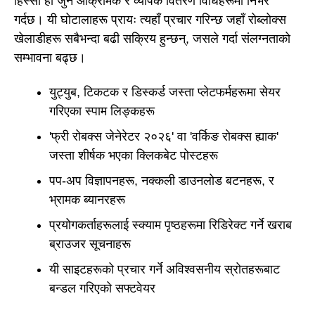
हिस्सा हो जुन आक्रामक र व्यापक वितरण विधिहरूमा निर्भर
गर्दछ। यी घोटालाहरू प्रायः त्यहाँ प्रचार गरिन्छ जहाँ रोब्लोक्स
खेलाडीहरू सबैभन्दा बढी सक्रिय हुन्छन्, जसले गर्दा संलग्नताको
सम्भावना बढ्छ।
युट्युब, टिकटक र डिस्कर्ड जस्ता प्लेटफर्महरूमा सेयर
गरिएका स्पाम लिङ्कहरू
'फ्री रोबक्स जेनेरेटर २०२६' वा 'वर्किङ रोबक्स ह्याक'
जस्ता शीर्षक भएका क्लिकबेट पोस्टहरू
पप-अप विज्ञापनहरू, नक्कली डाउनलोड बटनहरू, र
भ्रामक ब्यानरहरू
प्रयोगकर्ताहरूलाई स्क्याम पृष्ठहरूमा रिडिरेक्ट गर्ने खराब
ब्राउजर सूचनाहरू
यी साइटहरूको प्रचार गर्ने अविश्वसनीय स्रोतहरूबाट
बन्डल गरिएको सफ्टवेयर