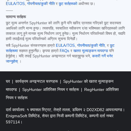
EULA/TOS
,
गोपनीयता/कुकी नीति
र
छुट सर्तहरूको
अधीनमा छ।
------
सामान्य सर्तहरू
छुट मूल्य अन्तर्गत SpyHunter को लागि कुनै पनि खरिद प्रस्ताव गरिएको छुट सदस्यता
अवधिको लागि मान्य हुन्छ। त्यसपछि, स्वचालित नवीकरण र/वा भविष्यका खरिदहरूको लागि
तत्काल लागू हुने मानक मूल्य निर्धारण लागू हुनेछ। मूल्य निर्धारण परिवर्तनको विषय हो, यद्यपि
हामी तपाईंलाई मूल्य परिवर्तनको अग्रिम सूचना दिनेछौं।
सबै SpyHunter संस्करणहरू हाम्रो
EULA/TOS
,
गोपनीयता/कुकी नीति
, र
छुट
सर्तहरूमा
सहमत हुनुपर्नेछ। कृपया हाम्रो
FAQs
र
खतरा मूल्याङ्कन मापदण्ड
पनि
हेर्नुहोस्। यदि तपाईं SpyHunter अनइन्स्टल गर्न चाहनुहुन्छ भने,
कसरी गर्ने भनेर
जान्नुहोस्
।
घर
कार्यक्रम अनइन्स्टल चरणहरू
SpyHunter को खतरा मूल्याङ्कन
मापदण्ड
SpyHunter अतिरिक्त नियम र सर्तहरू
RegHunter अतिरिक्त
नियम र सर्तहरू
दर्ता कार्यालय: १ क्यासल स्ट्रिट, तेस्रो तल्ला, डब्लिन २ D02XD82 आयरल्याण्ड।
EnigmaSoft लिमिटेड, शेयर द्वारा निजी कम्पनी लिमिटेड, कम्पनी दर्ता नम्बर
597114।