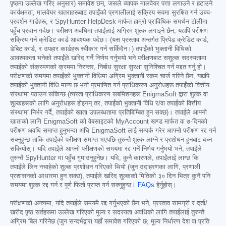
पृष्ठमा उल्लेख गरिए अनुसार) समावेश छन्, जसले व्यापक मालवेयर पत्ता लगाउने र हटाउने
कार्यक्षमता, मालवेयर खतराहरूबाट तपाईंको प्रणालीलाई सक्रिय रूपमा सुरक्षित गर्न उच्च-
प्रदर्शन गार्डहरू, र SpyHunter HelpDesk मार्फत हाम्रो प्राविधिक समर्थन टोलीमा
पहुँच प्रदान गर्दछ। परीक्षण अवधिमा तपाईंलाई अग्रिम शुल्क लगाइने छैन, यद्यपि परीक्षण
सक्रिय गर्न क्रेडिट कार्ड आवश्यक पर्दछ। (यस प्रस्ताव अन्तर्गत प्रिपेड क्रेडिट कार्ड,
डेबिट कार्ड, र उपहार कार्डहरू स्वीकार गर्न सकिँदैन।) तपाईंको भुक्तानी विधिको
आवश्यकता भनेको तपाईंले खरिद गर्ने निर्णय गर्नुभयो भने परीक्षणबाट सशुल्क सदस्यतामा
तपाईंको संक्रमणको क्रममा निरन्तर, निर्बाध सुरक्षा सुरक्षा सुनिश्चित गर्न मद्दत गर्नु हो।
परीक्षणको समयमा तपाईंको भुक्तानी विधिमा अग्रिम भुक्तानी रकम चार्ज गरिने छैन, यद्यपि
तपाईंको भुक्तानी विधि मान्य छ भनी प्रमाणित गर्न प्राधिकरण अनुरोधहरू तपाईंको वित्तीय
संस्थामा पठाउन सकिन्छ (त्यस्ता प्राधिकरण सबमिशनहरू EnigmaSoft द्वारा शुल्क वा
शुल्कहरूको लागि अनुरोधहरू होइनन् तर, तपाईंको भुक्तानी विधि र/वा तपाईंको वित्तीय
संस्थामा निर्भर गर्दै, तपाईंको खाता उपलब्धतामा प्रतिबिम्बित हुन सक्छ)। तपाईंले आफ्नो
खाताको लागि EnigmaSoft को वेबसाइटको MyAccount खण्ड मार्फत वा ७-दिनको
परीक्षण अवधि समाप्त हुनुभन्दा अघि EnigmaSoft लाई सम्पर्क गरेर आफ्नो परीक्षण रद्द गर्न
सक्नुहुन्छ ताकि तपाईंको परीक्षण समाप्त भएपछि तुरुन्तै शुल्क लाग्ने र प्रशोधन हुनबाट बच्न
सकियोस्। यदि तपाईंले आफ्नो परीक्षणको समयमा रद्द गर्ने निर्णय गर्नुभयो भने, तपाईंले
तुरुन्तै SpyHunter मा पहुँच गुमाउनुहुनेछ। यदि, कुनै कारणले, तपाईंलाई लाग्छ कि
तपाईंले लिन नचाहेको शुल्क प्रशोधन गरिएको थियो (जुन उदाहरणका लागि, प्रणाली
प्रशासनको आधारमा हुन सक्छ), तपाईंले खरिद शुल्कको मितिको ३० दिन भित्र कुनै पनि
समयमा शुल्क रद्द गर्न र पूर्ण फिर्ता प्राप्त गर्न सक्नुहुन्छ।
FAQs
हेर्नुहोस्।
परीक्षणको अन्त्यमा, यदि तपाईंले समयमै रद्द गर्नुभएको छैन भने, प्रस्ताव सामग्री र दर्ता/
खरीद पृष्ठ सर्तहरूमा उल्लेख गरिएको मूल्य र सदस्यता अवधिको लागि तपाईंलाई तुरुन्तै
अग्रिम बिल गरिनेछ (जुन सन्दर्भद्वारा यहाँ समावेश गरिएको छ; मूल्य निर्धारण देश वा प्रति