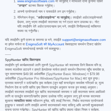
www.enigmasoftware.com
मा जानुहोस् र माथिल्लो दायाँ कुनामा रहेको
"लगइन"
बटनमा क्लिक गर्नुहोस्।
आफ्नो प्रयोगकर्ता नाम र पासवर्डले लग इन गर्नुहोस्।
नेभिगेसन मेनुमा,
"अर्डर/लाइसेन्स" मा जानुहोस्।
तपाईंको अर्डर/लाइसेन्सको
छेउमा, लागू भएमा तपाईंको सदस्यता रद्द गर्न एउटा बटन उपलब्ध छ। नोट:
यदि तपाईंसँग धेरै अर्डर/उत्पादनहरू छन् भने, तपाईंले तिनीहरूलाई व्यक्तिगत
रूपमा रद्द गर्नुपर्नेछ।
यदि तपाईंसँग कुनै प्रश्न वा समस्या छ भने, तपाईंले
support@enigmasoftware.com
मा इमेल मार्फत वा
EnigmaSoft को MyAccount
वेबसाइटमा समर्थन टिकट खोलेर
EnigmaSoft समर्थनलाई सम्पर्क गर्न सक्नुहुन्छ।
------
SpyHunter खरिद विवरणहरू
तपाईंसँग पूर्ण कार्यक्षमताको लागि तुरुन्तै SpyHunter को सदस्यता लिने विकल्प पनि छ,
जसमा मालवेयर हटाउने र हाम्रो हेल्पडेस्क मार्फत हाम्रो समर्थन विभागमा पहुँच समावेश छ,
जुन सामान्यतया
$49.98
अर्धवार्षिक (SpyHunter Basic Windows) र
$79.98
अर्धवार्षिक (SpyHunter Pro Windows/SpyHunter for Mac) बाट सुरु हुन्छ।
प्रस्ताव सामग्री र दर्ता/खरीद पृष्ठ सर्तहरू (जुन यहाँ सन्दर्भद्वारा समावेश गरिएको छ; मूल्य
निर्धारण देश वा प्रति खरिद पृष्ठ विवरण प्रवर्द्धन अनुसार फरक हुन सक्छ) अनुसार।
तपाईंको सदस्यता तपाईंको मूल खरिद सदस्यताको समयमा र उही सदस्यता समय अवधिको
लागि वा प्रवर्द्धन सामग्री/खरीद पृष्ठमा उल्लेख गरिए अनुसार लागू हुने मानक सदस्यता
शुल्कमा
स्वचालित रूपमा
नवीकरण हुनेछ, यदि तपाईं निरन्तर, निर्बाध सदस्यता प्रयोगकर्ता
हुनुहुन्छ र जसको लागि तपाईंले आफ्नो सदस्यताको म्याद सकिनु अघि आगामी शुल्कहरूको
सूचना प्राप्त गर्नुहुनेछ। SpyHunter को खरिद खरिद पृष्ठमा रहेका नियम र सर्तहरू,