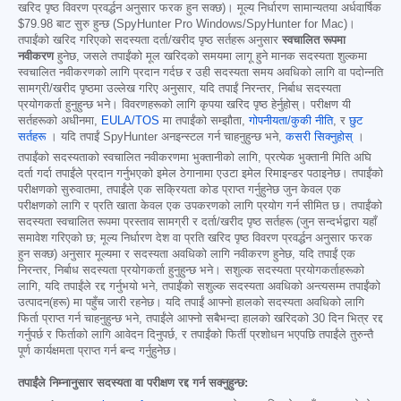
खरिद पृष्ठ विवरण प्रवर्द्धन अनुसार फरक हुन सक्छ)। मूल्य निर्धारण सामान्यतया अर्धवार्षिक
$79.98
बाट सुरु हुन्छ (SpyHunter Pro Windows/SpyHunter for Mac)।
तपाईंको खरिद गरिएको सदस्यता दर्ता/खरीद पृष्ठ सर्तहरू अनुसार
स्वचालित रूपमा
नवीकरण
हुनेछ, जसले तपाईंको मूल खरिदको समयमा लागू हुने मानक सदस्यता शुल्कमा
स्वचालित नवीकरणको लागि प्रदान गर्दछ र उही सदस्यता समय अवधिको लागि वा पदोन्नति
सामग्री/खरीद पृष्ठमा उल्लेख गरिए अनुसार, यदि तपाईं निरन्तर, निर्बाध सदस्यता
प्रयोगकर्ता हुनुहुन्छ भने। विवरणहरूको लागि कृपया खरिद पृष्ठ हेर्नुहोस्। परीक्षण यी
सर्तहरूको अधीनमा,
EULA/TOS
मा तपाईंको सम्झौता,
गोपनीयता/कुकी नीति
, र
छुट
सर्तहरू
। यदि तपाईं SpyHunter अनइन्स्टल गर्न चाहनुहुन्छ भने,
कसरी सिक्नुहोस्
।
तपाईंको सदस्यताको स्वचालित नवीकरणमा भुक्तानीको लागि, प्रत्येक भुक्तानी मिति अघि
दर्ता गर्दा तपाईंले प्रदान गर्नुभएको इमेल ठेगानामा एउटा इमेल रिमाइन्डर पठाइनेछ। तपाईंको
परीक्षणको सुरुवातमा, तपाईंले एक सक्रियता कोड प्राप्त गर्नुहुनेछ जुन केवल एक
परीक्षणको लागि र प्रति खाता केवल एक उपकरणको लागि प्रयोग गर्न सीमित छ। तपाईंको
सदस्यता स्वचालित रूपमा प्रस्ताव सामग्री र दर्ता/खरीद पृष्ठ सर्तहरू (जुन सन्दर्भद्वारा यहाँ
समावेश गरिएको छ; मूल्य निर्धारण देश वा प्रति खरिद पृष्ठ विवरण प्रवर्द्धन अनुसार फरक
हुन सक्छ) अनुसार मूल्यमा र सदस्यता अवधिको लागि नवीकरण हुनेछ, यदि तपाईं एक
निरन्तर, निर्बाध सदस्यता प्रयोगकर्ता हुनुहुन्छ भने। सशुल्क सदस्यता प्रयोगकर्ताहरूको
लागि, यदि तपाईंले रद्द गर्नुभयो भने, तपाईंको सशुल्क सदस्यता अवधिको अन्त्यसम्म तपाईंको
उत्पादन(हरू) मा पहुँच जारी रहनेछ। यदि तपाईं आफ्नो हालको सदस्यता अवधिको लागि
फिर्ता प्राप्त गर्न चाहनुहुन्छ भने, तपाईंले आफ्नो सबैभन्दा हालको खरिदको 30 दिन भित्र रद्द
गर्नुपर्छ र फिर्ताको लागि आवेदन दिनुपर्छ, र तपाईंको फिर्ती प्रशोधन भएपछि तपाईंले तुरुन्तै
पूर्ण कार्यक्षमता प्राप्त गर्न बन्द गर्नुहुनेछ।
तपाईंले निम्नानुसार सदस्यता वा परीक्षण रद्द गर्न सक्नुहुन्छ: