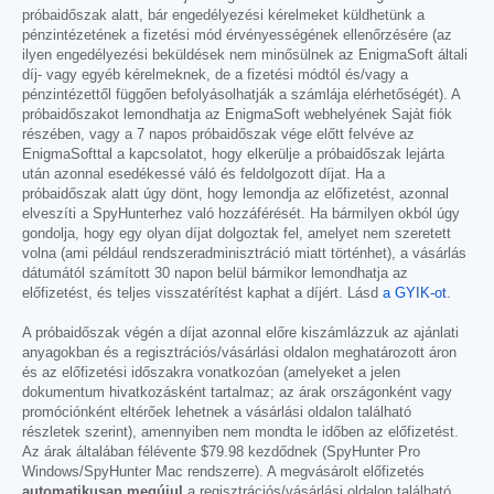
próbaidőszak alatt, bár engedélyezési kérelmeket küldhetünk a
pénzintézetének a fizetési mód érvényességének ellenőrzésére (az
ilyen engedélyezési beküldések nem minősülnek az EnigmaSoft általi
díj- vagy egyéb kérelmeknek, de a fizetési módtól és/vagy a
pénzintézettől függően befolyásolhatják a számlája elérhetőségét). A
próbaidőszakot lemondhatja az EnigmaSoft webhelyének Saját fiók
részében, vagy a 7 napos próbaidőszak vége előtt felvéve az
EnigmaSofttal a kapcsolatot, hogy elkerülje a próbaidőszak lejárta
után azonnal esedékessé váló és feldolgozott díjat. Ha a
próbaidőszak alatt úgy dönt, hogy lemondja az előfizetést, azonnal
elveszíti a SpyHunterhez való hozzáférését. Ha bármilyen okból úgy
gondolja, hogy egy olyan díjat dolgoztak fel, amelyet nem szeretett
volna (ami például rendszeradminisztráció miatt történhet), a vásárlás
dátumától számított 30 napon belül bármikor lemondhatja az
előfizetést, és teljes visszatérítést kaphat a díjért. Lásd
a GYIK-ot
.
A próbaidőszak végén a díjat azonnal előre kiszámlázzuk az ajánlati
anyagokban és a regisztrációs/vásárlási oldalon meghatározott áron
és az előfizetési időszakra vonatkozóan (amelyeket a jelen
dokumentum hivatkozásként tartalmaz; az árak országonként vagy
promóciónként eltérőek lehetnek a vásárlási oldalon található
részletek szerint), amennyiben nem mondta le időben az előfizetést.
Az árak általában félévente
$79.98
kezdődnek (SpyHunter Pro
Windows/SpyHunter Mac rendszerre). A megvásárolt előfizetés
automatikusan megújul
a regisztrációs/vásárlási oldalon található