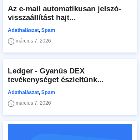
Az e-mail automatikusan jelszó-
visszaállítást hajt...
Adathalászat
,
Spam
március 7, 2026
Ledger - Gyanús DEX
tevékenységet észleltünk...
Adathalászat
,
Spam
március 7, 2026