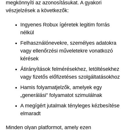
megkönnyíti az azonosításukat. A gyakori
vészjelzések a következők:
Ingyenes Robux ígéretek legitim forrás
nélkül
Felhasználónevekre, személyes adatokra
vagy ellenőrzési műveletekre vonatkozó
kérések
Átirányítások felmérésekhez, letöltésekhez
vagy fizetős előfizetéses szolgáltatásokhoz
Hamis folyamatjelzők, amelyek egy
„generálási” folyamatot szimulálnak
A megígért jutalmak tényleges kézbesítése
elmaradt
Minden olyan platformot, amely ezen