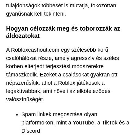
tulajdonságok többesét is mutatja, fokozottan
gyanúsnak kell tekinteni.
Hogyan célozzák meg és toborozzák az
áldozatokat
A Robloxcashout.com egy szélesebb körű
csalóhálózat része, amely agresszív és széles
körben elterjedt terjesztési módszerekre
támaszkodik. Ezeket a csalásokat gyakran ott
népszerűsítik, ahol a Roblox játékosok a
legaktívabbak, ami növeli az elköteleződés
valószínűségét.
Spam linkek megosztása olyan
platformokon, mint a YouTube, a TikTok és a
Discord