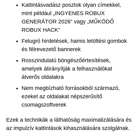
Kattintásvadász posztok olyan címekkel,
mint például „INGYENES ROBUX
GENERÁTOR 2026” vagy „MŰKÖDŐ
ROBUX HACK”
Felugró hirdetések, hamis letöltési gombok
és félrevezető bannerek
Rosszindulatú böngészőértesítések,
amelyek átirányítják a felhasználókat
átverős oldalakra
Nem megbízható forrásokból származó,
ezeket az oldalakat népszerűsítő
csomagszoftverek
Ezek a technikák a láthatóság maximalizálására és
az impulzív kattintások kihasználására szolgálnak.