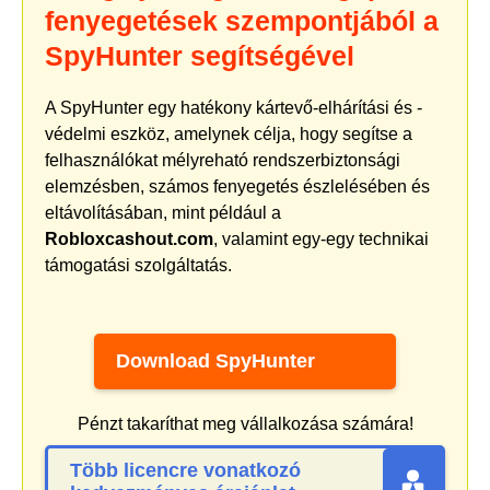
fenyegetések szempontjából a
SpyHunter segítségével
A SpyHunter egy hatékony kártevő-elhárítási és -
védelmi eszköz, amelynek célja, hogy segítse a
felhasználókat mélyreható rendszerbiztonsági
elemzésben, számos fenyegetés észlelésében és
eltávolításában, mint például a
Robloxcashout.com
, valamint egy-egy technikai
támogatási szolgáltatás.
Download SpyHunter
Pénzt takaríthat meg vállalkozása számára!
Több licencre vonatkozó