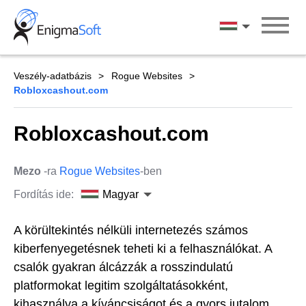
Skip
to
Magyar
content
Veszély-adatbázis
Rogue Websites
Robloxcashout.com
Robloxcashout.com
Mezo
-ra
Rogue Websites
-ben
Fordítás ide:
Magyar
A körültekintés nélküli internetezés számos
kiberfenyegetésnek teheti ki a felhasználókat. A
csalók gyakran álcázzák a rosszindulatú
platformokat legitim szolgáltatásokként,
kihasználva a kíváncsiságot és a gyors jutalom