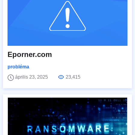
Eporner.com
probléma
április 23, 2025
23,415