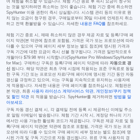
여 체험을 취소할 수 있습니다. 체험 기간 종료 후 즉시 요금이 청구되
는 것을 방지하려면 취소하는 것이 좋습니다. 체험 기간 중에 취소하면
SpyHunter 이용 권한이 즉시 상실됩니다. 시스템 관리 등의 이유로 원
치 않는 요금이 청구된 경우, 구매일로부터 30일 이내에 언제든지 취소
하고 전액 환불받을 수 있습니다. 자세한
내용은 FAQ를
참조하세요.
체험 기간 종료 시, 제때 취소하지 않은 경우 제공 자료 및 등록/구매 페
이지 약관(본 약관에 참조로 포함됨, 가격은 국가 또는 프로모션에 따라
다를 수 있으며 구매 페이지 세부 정보는 별도 참조)에 명시된 가격과
구독 기간에 대한 요금이 즉시 선불 청구됩니다. 가격은 일반적으로 6
개월마다
$79.98
부터 시작합니다(SpyHunter Pro Windows/SpyHunter
for Mac). 구매하신 구독은 등록/구매 페이지 약관에 따라
자동으로 갱
신
됩니다. 해당 약관은 최초 구매 시점에 적용되는 표준 구독료로 동일
한 구독 기간 또는 프로모션 자료/구매 페이지에 명시된 기간 동안 자동
갱신을 규정하고 있으며, 이는 구독을 지속적으로 유지하는 사용자에
게 적용됩니다. 자세한 내용은 구매 페이지를 참조하십시오. 체험판은
본 약관, 최종
사용자 라이선스 계약/서비스 약관
,
개인정보/쿠키 정책
및
할인 약관
의 적용을 받습니다. SpyHunter를 제거하려면
방법을 알
아보세요
.
구독 자동 갱신 결제 시, 각 결제일 전에 등록 시 제공하신 이메일 주소
로 알림 이메일이 발송됩니다. 체험 기간 시작 시, 계정당 하나의 기기
에서만 사용 가능한 활성화 코드가 제공됩니다. 구독은 제공 자료 및 등
록/구매 페이지 약관(본 약관에 참조로 포함됨, 가격은 국가 또는 프로
모션에 따라 다를 수 있으며 구매 페이지 세부 정보는 별도 참조)에 명
시된 가격 및 구독 기간으로 자동 갱신됩니다. 유료 구독 사용자의 경