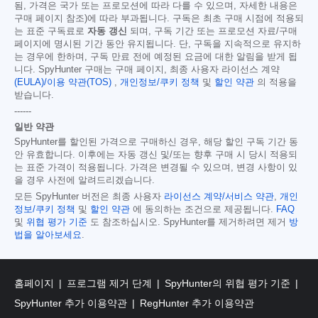
됨, 가격은 국가 또는 프로모션에 따라 다를 수 있으며, 자세한 내용은
구매 페이지 참조)에 따라 부과됩니다. 구독은 최초 구매 시점에 적용되
는 표준 구독료로
자동 갱신
되며, 구독 기간 또는 프로모션 자료/구매
페이지에 명시된 기간 동안 유지됩니다. 단, 구독을 지속적으로 유지하
는 경우에 한하며, 구독 만료 전에 예정된 요금에 대한 알림을 받게 됩
니다. SpyHunter 구매는 구매 페이지, 최종 사용자 라이선스 계약
(EULA)/이용 약관(TOS)
,
개인정보/쿠키 정책
및
할인 약관
의 적용을
받습니다.
------
일반 약관
SpyHunter를 할인된 가격으로 구매하신 경우, 해당 할인 구독 기간 동
안 유효합니다. 이후에는 자동 갱신 및/또는 향후 구매 시 당시 적용되
는 표준 가격이 적용됩니다. 가격은 변경될 수 있으며, 변경 사항이 있
을 경우 사전에 알려드리겠습니다.
모든 SpyHunter 버전은 최종 사용자
라이선스 계약/서비스 약관
,
개인
정보/쿠키 정책
및
할인 약관
에 동의하는 조건으로 제공됩니다.
FAQ
및
위협 평가 기준
도 참조하십시오. SpyHunter를 제거하려면 제거
방
법을 알아보세요
.
홈페이지
프로그램 제거 단계
SpyHunter의 위협 평가 기준
SpyHunter 추가 이용약관
RegHunter 추가 이용약관