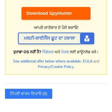
Download SpyHunter
ਆਪਣੇ ਕਾਰੋਬਾਰ ਦੇ ਪੈਸੇ ਬਚਾਓ!
ਮਲਟੀ-ਲਾਈਸੈਂਸ ਛੂਟ ਦਾ ਹਵਾਲਾ
ਤੁਹਾਡਾ OS ਨਹੀਂ ਹੈ?
ਵਿੰਡੋਜ਼®
ਅਤੇ
ਮੈਕ®
ਲਈ ਡਾਊਨਲੋਡ ਕਰੋ।
See additional offer below where available.
EULA
and
Privacy/Cookie Policy
.
ਟਿੱਪਣੀ ਫਾਰਮ ਦਿਖਾਓ (0)