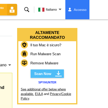
nto
Ricerca
Italiano
Accesso
ALTAMENTE
RACCOMANDATO
Il tuo Mac è sicuro?
Run Malware Scan
Remove Malware
liano
Scan Now
SPYHUNTER
nd
See additional offer below where
available.
EULA
and
Privacy/Cookie
Policy
.