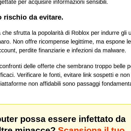
ettate per acquisire informazioni sensibili.
o rischio da evitare.
he sfrutta la popolarità di Roblox per indurre gli u
 denaro. Non offre ricompense legittime, ma espone le
ccount, perdite finanziarie e infezioni da malware.
onfronti delle offerte che sembrano troppo belle p
caci. Verificare le fonti, evitare link sospetti e non
piattaforme non affidabili sono passaggi fondamenta
puter possa essere infettato da
ltre minacce?
Scansiona il tuo