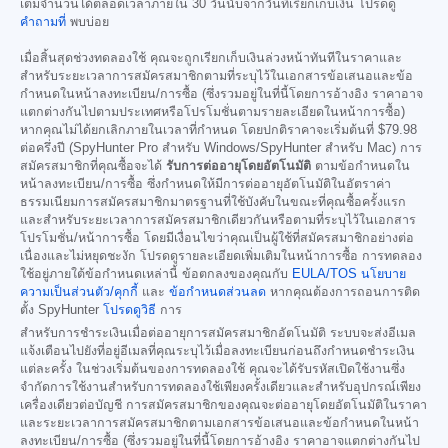
เต็มจำนวนได้ตลอดเวลาภายใน 30 วันนับจากวันที่เรียกเก็บเงิน โปรดดู
คำถามที่
พบบ่อย
เมื่อสิ้นสุดช่วงทดลองใช้ คุณจะถูกเรียกเก็บเงินล่วงหน้าทันทีในราคาและ
สำหรับระยะเวลาการสมัครสมาชิกตามที่ระบุไว้ในเอกสารข้อเสนอและข้อ
กำหนดในหน้าลงทะเบียน/การซื้อ (ซึ่งรวมอยู่ในที่นี้โดยการอ้างอิง ราคาอาจ
แตกต่างกันไปตามประเทศหรือโปรโมชั่นตามรายละเอียดในหน้าการซื้อ)
หากคุณไม่ได้ยกเลิกภายในเวลาที่กำหนด โดยปกติราคาจะเริ่มต้นที่
$79.98
ต่อครึ่งปี (SpyHunter Pro สำหรับ Windows/SpyHunter สำหรับ Mac) การ
สมัครสมาชิกที่คุณซื้อจะได้
รับการต่ออายุโดยอัตโนมัติ
ตามข้อกำหนดใน
หน้าลงทะเบียน/การซื้อ ซึ่งกำหนดให้มีการต่ออายุอัตโนมัติในอัตราค่า
ธรรมเนียมการสมัครสมาชิกมาตรฐานที่ใช้บังคับในขณะที่คุณซื้อครั้งแรก
และสำหรับระยะเวลาการสมัครสมาชิกเดียวกันหรือตามที่ระบุไว้ในเอกสาร
โปรโมชั่น/หน้าการซื้อ โดยมีเงื่อนไขว่าคุณเป็นผู้ใช้ที่สมัครสมาชิกอย่างต่อ
เนื่องและไม่หยุดชะงัก โปรดดูรายละเอียดเพิ่มเติมในหน้าการซื้อ การทดลอง
ใช้อยู่ภายใต้ข้อกำหนดเหล่านี้ ข้อตกลงของคุณกับ
EULA/TOS
นโยบาย
ความเป็นส่วนตัว/คุกกี้
และ
ข้อกำหนดส่วนลด
หากคุณต้องการถอนการติด
ตั้ง SpyHunter
โปรดดูวิธี
การ
สำหรับการชำระเงินเมื่อต่ออายุการสมัครสมาชิกอัตโนมัติ ระบบจะส่งอีเมล
แจ้งเตือนไปยังที่อยู่อีเมลที่คุณระบุไว้เมื่อลงทะเบียนก่อนถึงกำหนดชำระเงิน
แต่ละครั้ง ในช่วงเริ่มต้นของการทดลองใช้ คุณจะได้รับรหัสเปิดใช้งานซึ่ง
จำกัดการใช้งานสำหรับการทดลองใช้เพียงครั้งเดียวและสำหรับอุปกรณ์เพียง
เครื่องเดียวต่อบัญชี การสมัครสมาชิกของคุณจะต่ออายุโดยอัตโนมัติในราคา
และระยะเวลาการสมัครสมาชิกตามเอกสารข้อเสนอและข้อกำหนดในหน้า
ลงทะเบียน/การซื้อ (ซึ่งรวมอยู่ในที่นี้โดยการอ้างอิง ราคาอาจแตกต่างกันไป