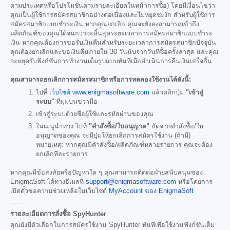
ตามประเทศหรือโปรโมชั่นตามรายละเอียดในหน้าการซื้อ) โดยมีเงื่อนไขว่า
คุณเป็นผู้ใช้การสมัครสมาชิกอย่างต่อเนื่องและไม่หยุดชะงัก สำหรับผู้ใช้การ
สมัครสมาชิกแบบชำระเงิน หากคุณยกเลิก คุณจะยังคงสามารถเข้าถึง
ผลิตภัณฑ์ของคุณได้จนกว่าจะสิ้นสุดระยะเวลาการสมัครสมาชิกแบบชำระ
เงิน หากคุณต้องการขอรับเงินคืนสำหรับระยะเวลาการสมัครสมาชิกปัจจุบัน
คุณต้องยกเลิกและขอเงินคืนภายใน 30 วันนับจากวันที่ซื้อครั้งล่าสุด และคุณ
จะหยุดรับฟังก์ชันการทำงานเต็มรูปแบบทันทีเมื่อดำเนินการคืนเงินเสร็จสิ้น
คุณสามารถยกเลิกการสมัครสมาชิกหรือการทดลองใช้งานได้ดังนี้:
ไปที่
เว็บไซต์ www.enigmasoftware.com
แล้วคลิกปุ่ม
"เข้าสู่
ระบบ"
ที่มุมบนขวามือ
เข้าสู่ระบบด้วยชื่อผู้ใช้และรหัสผ่านของคุณ
ในเมนูนำทาง ไปที่
"คำสั่งซื้อ/ใบอนุญาต"
ถัดจากคำสั่งซื้อ/ใบ
อนุญาตของคุณ จะมีปุ่มให้ยกเลิกการสมัครใช้งาน (ถ้ามี)
หมายเหตุ: หากคุณมีคำสั่งซื้อ/ผลิตภัณฑ์หลายรายการ คุณจะต้อง
ยกเลิกทีละรายการ
หากคุณมีข้อสงสัยหรือปัญหาใด ๆ คุณสามารถติดต่อฝ่ายสนับสนุนของ
EnigmaSoft ได้ทางอีเมลที่
support@enigmasoftware.com
หรือโดยการ
เปิดตั๋วขอความช่วยเหลือในเว็บไซต์
MyAccount ของ EnigmaSoft
------
รายละเอียดการสั่งซื้อ SpyHunter
คุณยังมีตัวเลือกในการสมัครใช้งาน SpyHunter ทันทีเพื่อใช้งานฟังก์ชันเต็ม