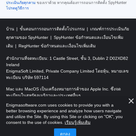
ประเมินภัยคุกคาม
ของเราด้วย หากคุณต้องการถอนการติดตั้ง SpyHunter
โปรดดูวิธีการ
บ้าน
ขั้นตอนการถอนการติดตั้งโปรแกรม
เกณฑ์การประเมินภัย
คุกคามของ SpyHunter
SpyHunter ข้อกำหนดและเงื่อนไขเพิ่ม
เติม
RegHunter ข้อกำหนดและเงื่อนไขเพิ่มเติม
สำนักงานที่จดทะเบียน: 1 Castle Street, ชั้น 3, Dublin 2 D02XD82
Ireland
EnigmaSoft Limited, Private Company Limited โดยหุ้น, หมายเลข
ทะเบียน บริษัท 597114
Mac และ MacOS เป็นเครื่องหมายการค้าของ Apple Inc. ซึ่งจด
ทะเบียนในสหรัฐอเมริกาและประเทศอื่นๆ
Enigmasoftware.com uses cookies to provide you with a
ลิขสิทธิ์ 2016-
2026
EnigmaSoft Ltd. สงวนลิขสิทธิ์
better browsing experience and analyze how users navigate
and utilize the Site. By using this Site or clicking on "OK", you
consent to the use of cookies.
เรียนรู้เพิ่มเติม