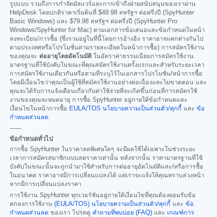
รูปแบบ รวมถึงการกำจัดมัลแวร์และการเข้าถึงฝ่ายสนับสนุนของเราผ่าน
HelpDesk โดยปกติราคาเริ่มต้นที่
$49.98
สหรัฐฯ ต่อครึ่งปี (SpyHunter
Basic Windows) และ
$79.98
สหรัฐฯ ต่อครึ่งปี (SpyHunter Pro
Windows/SpyHunter for Mac) ตามเอกสารข้อเสนอและข้อกำหนดในหน้า
ลงทะเบียน/การซื้อ (ซึ่งรวมอยู่ในที่นี้โดยการอ้างอิง ราคาอาจแตกต่างกันไป
ตามประเทศหรือโปรโมชั่นตามรายละเอียดในหน้าการซื้อ) การสมัครใช้งาน
ของคุณจะ
ต่ออายุโดยอัตโนมัติ
ในอัตราค่าธรรมเนียมการสมัครใช้งาน
มาตรฐานที่ใช้บังคับในขณะที่คุณสมัครใช้งานครั้งแรกและสำหรับระยะเวลา
การสมัครใช้งานเดียวกันหรือตามที่ระบุไว้ในเอกสารโปรโมชั่น/หน้าการซื้อ
โดยมีเงื่อนไขว่าคุณเป็นผู้ใช้ที่สมัครใช้งานอย่างต่อเนื่องและไม่ขาดตอน และ
คุณจะได้รับการแจ้งเตือนเกี่ยวกับค่าใช้จ่ายที่จะเกิดขึ้นก่อนที่การสมัครใช้
งานของคุณจะหมดอายุ การซื้อ SpyHunter อยู่ภายใต้ข้อกำหนดและ
เงื่อนไขในหน้าการซื้อ
EULA/TOS
นโยบายความเป็นส่วนตัว/คุกกี้
และ
ข้อ
กำหนดส่วนลด
------
ข้อกำหนดทั่วไป
การซื้อ SpyHunter ในราคาลดพิเศษใดๆ จะมีผลใช้ได้เฉพาะในช่วงระยะ
เวลาการสมัครสมาชิกแบบลดราคาเท่านั้น หลังจากนั้น ราคามาตรฐานที่ใช้
บังคับในขณะนั้นจะถูกนำมาใช้สำหรับการต่ออายุอัตโนมัติและ/หรือการซื้อ
ในอนาคต ราคาอาจมีการเปลี่ยนแปลงได้ แต่เราจะแจ้งให้คุณทราบล่วงหน้า
หากมีการเปลี่ยนแปลงราคา
การใช้งาน SpyHunter ทุกเวอร์ชันอยู่ภายใต้เงื่อนไขที่คุณต้องยอมรับข้อ
ตกลงการใช้งาน
(EULA/TOS)
นโยบายความเป็นส่วนตัว/คุกกี้
และ
ข้อ
กำหนดส่วนลด
ของเรา โปรดดู
คำถามที่พบบ่อย (FAQ)
และ
เกณฑ์การ