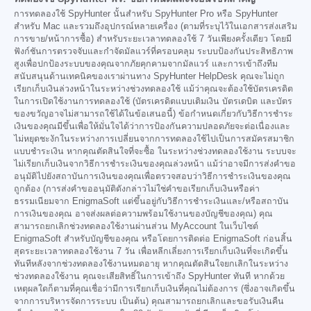
การทดลองใช้ SpyHunter นั้นสำหรับ SpyHunter Pro หรือ SpyHunter
สำหรับ Mac และรวมถึงอุปกรณ์หลายเครื่อง (ตามที่ระบุไว้ในเอกสารส่งเสริม
การขาย/หน้าการซื้อ) สำหรับระยะเวลาทดลองใช้ 7 วันเพียงครั้งเดียว โดยมี
ฟังก์ชันการตรวจจับและกำจัดมัลแวร์ที่ครอบคลุม ระบบป้องกันประสิทธิภาพ
สูงเพื่อปกป้องระบบของคุณจากภัยคุกคามจากมัลแวร์ และการเข้าถึงทีม
สนับสนุนด้านเทคนิคของเราผ่านทาง SpyHunter HelpDesk คุณจะไม่ถูก
เรียกเก็บเงินล่วงหน้าในระหว่างช่วงทดลองใช้ แม้ว่าคุณจะต้องใช้บัตรเครดิต
ในการเปิดใช้งานการทดลองใช้ (บัตรเครดิตแบบเติมเงิน บัตรเดบิต และบัตร
ของขวัญอาจไม่สามารถใช้ได้ในข้อเสนอนี้) ข้อกำหนดเกี่ยวกับวิธีการชำระ
เงินของคุณมีขึ้นเพื่อให้มั่นใจได้ว่าการป้องกันความปลอดภัยจะต่อเนื่องและ
ไม่หยุดชะงักในระหว่างการเปลี่ยนจากการทดลองใช้ไปเป็นการสมัครสมาชิก
แบบชำระเงิน หากคุณตัดสินใจที่จะซื้อ ในระหว่างช่วงทดลองใช้งาน ระบบจะ
ไม่เรียกเก็บเงินจากวิธีการชำระเงินของคุณล่วงหน้า แม้ว่าอาจมีการส่งคำขอ
อนุมัติไปยังสถาบันการเงินของคุณเพื่อตรวจสอบว่าวิธีการชำระเงินของคุณ
ถูกต้อง (การส่งคำขออนุมัติดังกล่าวไม่ใช่คำขอเรียกเก็บเงินหรือค่า
ธรรมเนียมจาก EnigmaSoft แต่ขึ้นอยู่กับวิธีการชำระเงินและ/หรือสถาบัน
การเงินของคุณ อาจส่งผลต่อความพร้อมใช้งานของบัญชีของคุณ) คุณ
สามารถยกเลิกช่วงทดลองใช้งานผ่านส่วน MyAccount ในเว็บไซต์
EnigmaSoft สำหรับบัญชีของคุณ หรือโดยการติดต่อ EnigmaSoft ก่อนสิ้น
สุดระยะเวลาทดลองใช้งาน 7 วัน เพื่อหลีกเลี่ยงการเรียกเก็บเงินที่จะเกิดขึ้น
ทันทีหลังจากช่วงทดลองใช้งานหมดอายุ หากคุณตัดสินใจยกเลิกในระหว่าง
ช่วงทดลองใช้งาน คุณจะเสียสิทธิ์ในการเข้าถึง SpyHunter ทันที หากด้วย
เหตุผลใดก็ตามที่คุณเชื่อว่ามีการเรียกเก็บเงินที่คุณไม่ต้องการ (ซึ่งอาจเกิดขึ้น
จากการบริหารจัดการระบบ เป็นต้น) คุณสามารถยกเลิกและขอรับเงินคืน