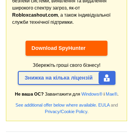
безпеки системи, виявлення та видалення
широкого спектру загроз, як-от
Robloxcashout.com
, а також індивідуальної
служби технічної підтримки.
Download SpyHunter
Збережіть гроші свого бізнесу!
Знижка на кілька ліцензій
Не ваша ОС?
Завантажити для
Windows®
і
Мак®
.
See additional offer below where available.
EULA
and
Privacy/Cookie Policy
.