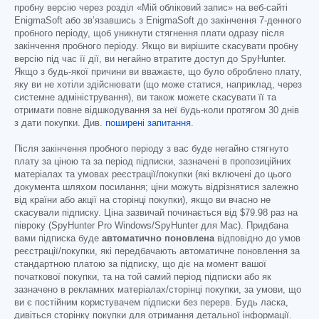
пробну версію через розділ «Мій обліковий запис» на веб-сайті
EnigmaSoft або зв’язавшись з EnigmaSoft до закінчення 7-денного
пробного періоду, щоб уникнути стягнення плати одразу після
закінчення пробного періоду. Якщо ви вирішите скасувати пробну
версію під час її дії, ви негайно втратите доступ до SpyHunter.
Якщо з будь-якої причини ви вважаєте, що було оброблено плату,
яку ви не хотіли здійснювати (що може статися, наприклад, через
системне адміністрування), ви також можете скасувати її та
отримати повне відшкодування за неї будь-коли протягом 30 днів
з дати покупки. Див.
поширені запитання
.
Після закінчення пробного періоду з вас буде негайно стягнуто
плату за ціною та за період підписки, зазначені в пропозиційних
матеріалах та умовах реєстрації/покупки (які включені до цього
документа шляхом посилання; ціни можуть відрізнятися залежно
від країни або акції на сторінці покупки), якщо ви вчасно не
скасували підписку. Ціна зазвичай починається від
$79.98
раз на
півроку (SpyHunter Pro Windows/SpyHunter для Mac). Придбана
вами підписка буде
автоматично поновлена
відповідно до умов
реєстрації/покупки, які передбачають автоматичне поновлення за
стандартною платою за підписку, що діє на момент вашої
початкової покупки, та на той самий період підписки або як
зазначено в рекламних матеріалах/сторінці покупки, за умови, що
ви є постійним користувачем підписки без перерв. Будь ласка,
дивіться сторінку покупки для отримання детальної інформації.