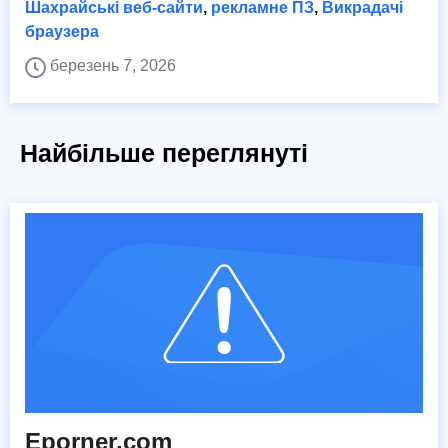
Шахрайські веб-сайти
,
рекламне ПЗ
,
Викрадачі
браузера
березень 7, 2026
Найбільше переглянуті
Eporner.com