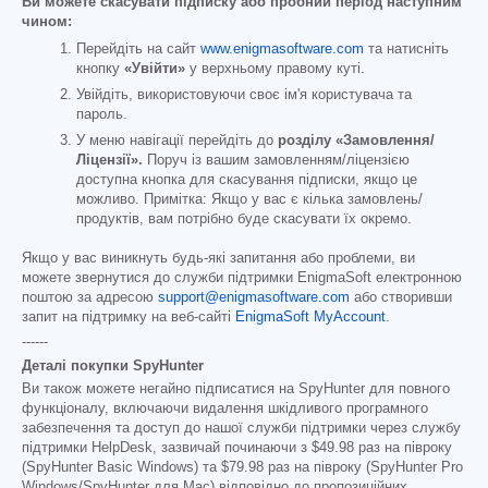
Ви можете скасувати підписку або пробний період наступним
чином:
Перейдіть на сайт
www.enigmasoftware.com
та натисніть
кнопку
«Увійти»
у верхньому правому куті.
Увійдіть, використовуючи своє ім'я користувача та
пароль.
У меню навігації перейдіть до
розділу «Замовлення/
Ліцензії».
Поруч із вашим замовленням/ліцензією
доступна кнопка для скасування підписки, якщо це
можливо. Примітка: Якщо у вас є кілька замовлень/
продуктів, вам потрібно буде скасувати їх окремо.
Якщо у вас виникнуть будь-які запитання або проблеми, ви
можете звернутися до служби підтримки EnigmaSoft електронною
поштою за адресою
support@enigmasoftware.com
або створивши
запит на підтримку на веб-сайті
EnigmaSoft MyAccount
.
------
Деталі покупки SpyHunter
Ви також можете негайно підписатися на SpyHunter для повного
функціоналу, включаючи видалення шкідливого програмного
забезпечення та доступ до нашої служби підтримки через службу
підтримки HelpDesk, зазвичай починаючи з
$49.98
раз на півроку
(SpyHunter Basic Windows) та
$79.98
раз на півроку (SpyHunter Pro
Windows/SpyHunter для Mac) відповідно до пропозиційних