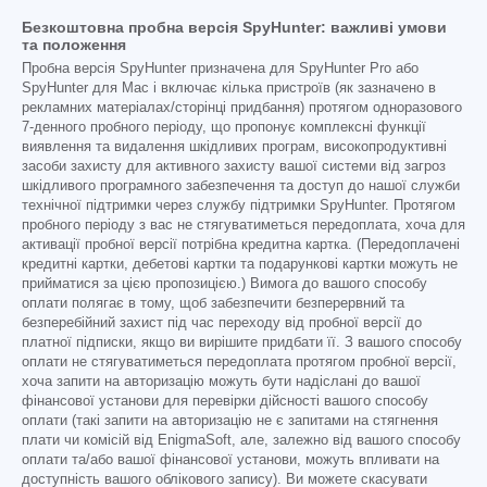
Безкоштовна пробна версія SpyHunter: важливі умови
та положення
Пробна версія SpyHunter призначена для SpyHunter Pro або
SpyHunter для Mac і включає кілька пристроїв (як зазначено в
рекламних матеріалах/сторінці придбання) протягом одноразового
7-денного пробного періоду, що пропонує комплексні функції
виявлення та видалення шкідливих програм, високопродуктивні
засоби захисту для активного захисту вашої системи від загроз
шкідливого програмного забезпечення та доступ до нашої служби
технічної підтримки через службу підтримки SpyHunter. Протягом
пробного періоду з вас не стягуватиметься передоплата, хоча для
активації пробної версії потрібна кредитна картка. (Передоплачені
кредитні картки, дебетові картки та подарункові картки можуть не
прийматися за цією пропозицією.) Вимога до вашого способу
оплати полягає в тому, щоб забезпечити безперервний та
безперебійний захист під час переходу від пробної версії до
платної підписки, якщо ви вирішите придбати її. З вашого способу
оплати не стягуватиметься передоплата протягом пробної версії,
хоча запити на авторизацію можуть бути надіслані до вашої
фінансової установи для перевірки дійсності вашого способу
оплати (такі запити на авторизацію не є запитами на стягнення
плати чи комісій від EnigmaSoft, але, залежно від вашого способу
оплати та/або вашої фінансової установи, можуть впливати на
доступність вашого облікового запису). Ви можете скасувати