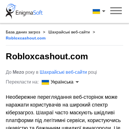
Skip
to
Українська
content
База даних загроз
Шахрайські веб-сайти
Robloxcashout.com
Robloxcashout.com
До
Mezo
року в
Шахрайські веб-сайти
році
Перекласти на:
Українська
Необережне переглядання веб-сторінок може
наражати користувачів на широкий спектр
кіберзагроз. Шахраї часто маскують шкідливі
платформи під легітимні сервіси, користуючись
цікавістю та бажанням швидкої винагороди. Це