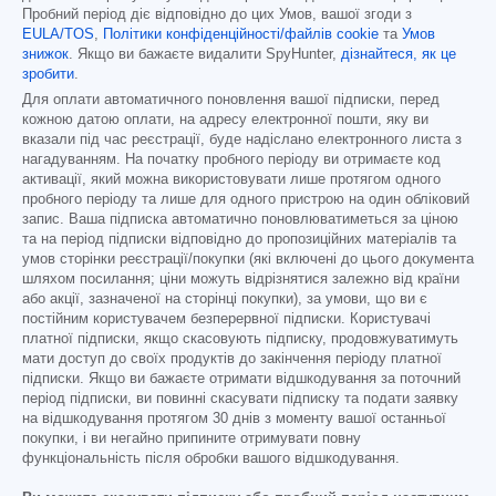
Пробний період діє відповідно до цих Умов, вашої згоди з
EULA/TOS
,
Політики конфіденційності/файлів cookie
та
Умов
знижок
. Якщо ви бажаєте видалити SpyHunter,
дізнайтеся, як це
зробити
.
Для оплати автоматичного поновлення вашої підписки, перед
кожною датою оплати, на адресу електронної пошти, яку ви
вказали під час реєстрації, буде надіслано електронного листа з
нагадуванням. На початку пробного періоду ви отримаєте код
активації, який можна використовувати лише протягом одного
пробного періоду та лише для одного пристрою на один обліковий
запис. Ваша підписка автоматично поновлюватиметься за ціною
та на період підписки відповідно до пропозиційних матеріалів та
умов сторінки реєстрації/покупки (які включені до цього документа
шляхом посилання; ціни можуть відрізнятися залежно від країни
або акції, зазначеної на сторінці покупки), за умови, що ви є
постійним користувачем безперервної підписки. Користувачі
платної підписки, якщо скасовують підписку, продовжуватимуть
мати доступ до своїх продуктів до закінчення періоду платної
підписки. Якщо ви бажаєте отримати відшкодування за поточний
період підписки, ви повинні скасувати підписку та подати заявку
на відшкодування протягом 30 днів з моменту вашої останньої
покупки, і ви негайно припините отримувати повну
функціональність після обробки вашого відшкодування.