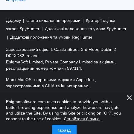
це зробити
.
Додому
Етапи видалення програми
Критерії оцінки
загроз SpyHunter
Додаткові положення та умови SpyHunter
Додаткові положення та умови RegHunter
Зареєстрований офіс: 1 Castle Street, 3rd Floor, Dublin 2
D02XD82 Ireland.
EnigmaSoft Limited, Private Company Limited за акціями,
реєстраційний номер компанії 597114.
Mac і MacOS є торговими марками Apple Inc.,
зареєстрованими в США та інших країнах.
Авторські права 2016-
2026
. ТОВ «ЕнігмаСофт». Усі права
Enigmasoftware.com uses cookies to provide you with a
захищено.
better browsing experience and analyze how users navigate
and utilize the Site. By using this Site or clicking on "OK", you
consent to the use of cookies.
Дізнайтеся більше
.