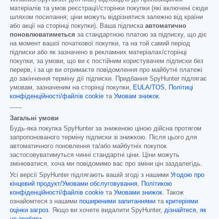
матеріалів та умов реєстрації/сторінки покупки (які включені сюди
шляхом посилання; ціни можуть відрізнятися залежно від країни
або акції на сторінці покупки). Ваша підписка
автоматично
поновлюватиметься
за стандартною платою за підписку, що діє
на момент вашої початкової покупки, та на той самий період
підписки або як зазначено в рекламних матеріалах/сторінці
покупки, за умови, що ви є постійним користувачем підписки без
перерв, і за це ви отримаєте повідомлення про майбутні платежі
до закінчення терміну дії підписки. Придбання SpyHunter підлягає
умовам, зазначеним на сторінці покупки,
EULA/TOS
,
Політиці
конфіденційності/файлів cookie
та
Умовам знижок
.
------
Загальні умови
Будь-яка покупка SpyHunter за зниженою ціною дійсна протягом
запропонованого терміну підписки зі знижкою. Після цього для
автоматичного поновлення та/або майбутніх покупок
застосовуватимуться чинні стандартні ціни. Ціни можуть
змінюватися, хоча ми повідомимо вас про зміни цін заздалегідь.
Усі версії SpyHunter підлягають вашій згоді з нашими
Угодою про
кінцевий продукт/Умовами обслуговування
,
Політикою
конфіденційності/файлів cookie
та
Умовами знижок
. Також
ознайомтеся з нашими
поширеними запитаннями
та
критеріями
оцінки загроз
. Якщо ви хочете видалити SpyHunter,
дізнайтеся, як