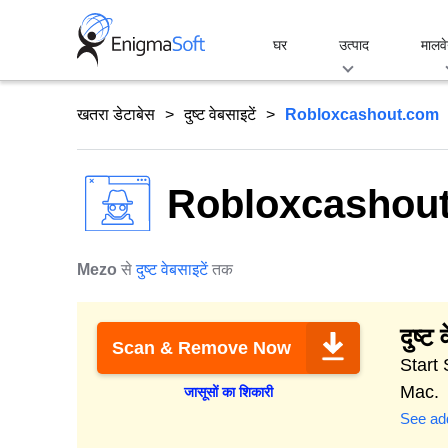
Skip
to
घर
उत्पाद
मालवे
content
खतरा डेटाबेस
दुष्ट वेबसाइटें
Robloxcashout.com
Robloxcashou
Mezo
से
दुष्ट वेबसाइटें
तक
दुष्ट 
Scan & Remove Now
Start 
Mac.
जासूसों का शिकारी
See add