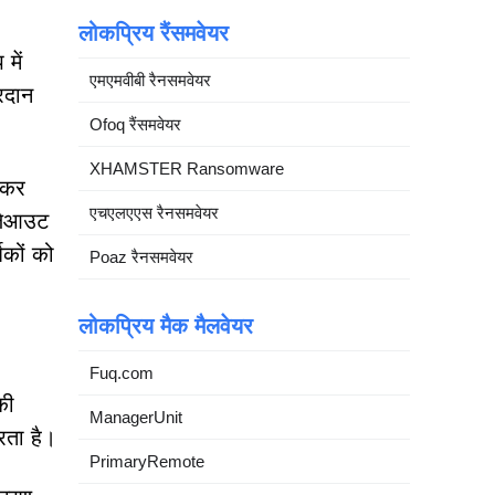
लोकप्रिय रैंसमवेयर
में
एमएमवीबी रैनसमवेयर
्रदान
Ofoq रैंसमवेयर
XHAMSTER Ransomware
 कर
एचएलएएस रैनसमवेयर
 लेआउट
शकों को
Poaz रैनसमवेयर
लोकप्रिय मैक मैलवेयर
Fuq.com
की
ManagerUnit
रता है।
PrimaryRemote