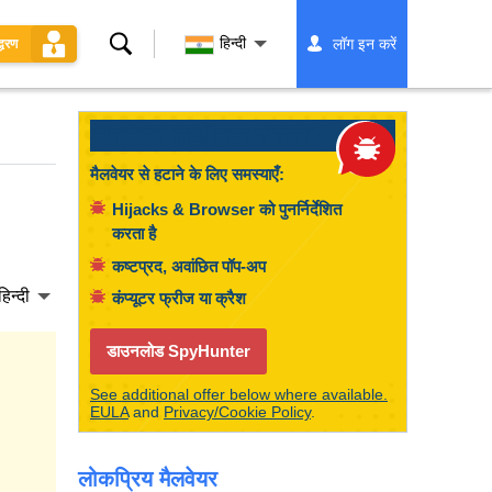
खोज
हिन्दी
लॉग इन करें
्धरण
मैलवेयर नहीं हटा सकते?
मैलवेयर से हटाने के लिए समस्याएँ:
Hijacks & Browser को पुनर्निर्देशित
करता है
कष्टप्रद, अवांछित पॉप-अप
हिन्दी
कंप्यूटर फ्रीज या क्रैश
डाउनलोड SpyHunter
See additional offer below where available.
EULA
and
Privacy/Cookie Policy
.
लोकप्रिय मैलवेयर