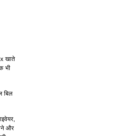
ox खाते
ॉक भी
इल बिल
ाइवेयर,
राने और