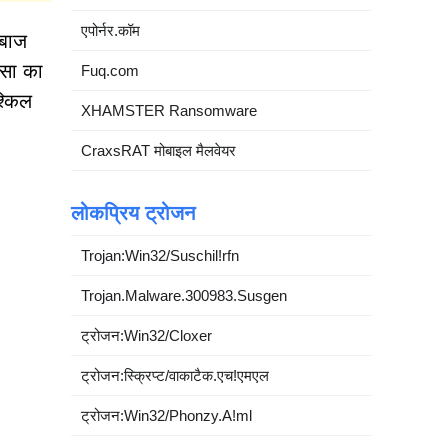
एपोर्नर.कॉम
ेबाज
ालसा का
Fuq.com
श्किल
XHAMSTER Ransomware
CraxsRAT मोबाइल मैलवेयर
लोकप्रिय ट्रोजन
Trojan:Win32/Suschil!rfn
Trojan.Malware.300983.Susgen
ट्रोजन:Win32/Cloxer
ट्रोजन:स्क्रिप्ट/वाकाटैक.एच!एमएल
ट्रोजन:Win32/Phonzy.A!ml