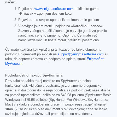
način:
Pojdite na
www.enigmasoftware.com
in kliknite gumb
»Prijava«
v zgornjem desnem kotu.
Prijavite se s svojim uporabniškim imenom in geslom.
V navigacijskem meniju pojdite na
»Naročilo/Licence«.
Zraven vašega naročila/licence je na voljo gumb za preklic
naročnine, če je to primerno. Opomba: Če imate več
naročil/izdelkov, jih boste morali preklicati posamično.
Če imate kakršna koli vprašanja ali težave, se lahko obrnete na
podporo EnigmaSoft po e-pošti na
support@enigmasoftware.com
ali
tako, da odprete zahtevo za podporo na spletni strani
EnigmaSoft
MyAccount
.
------
Podrobnosti o nakupu SpyHunterja
Prav tako se lahko takoj naročite na SpyHunter za polno
funkcionalnost, vključno z odstranitvijo zlonamerne programske
opreme in dostopom do našega oddelka za podporo prek naše službe
za pomoč uporabnikom, običajno za
$49.98
polletno (SpyHunter Basic
Windows) in
$79.98
polletno (SpyHunter Pro Windows/SpyHunter za
Mac) v skladu s ponudbenimi gradivi in pogoji registracije/nakupne
strani (ki so vključeni v ta dokument s sklicevanjem; cene se lahko
razlikujejo glede na državo ali promocijo in so navedene v