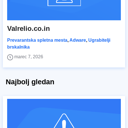
Valrelio.co.in
Prevarantska spletna mesta
,
Adware
,
Ugrabitelji
brskalnika
marec 7, 2026
Najbolj gledan