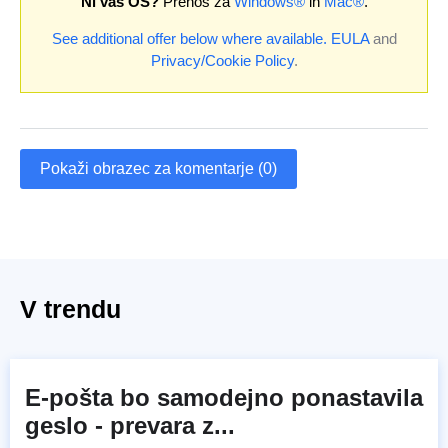
Ni vaš OS?
Prenos za
Windows®
in
Mac®
.
See additional offer below where available.
EULA
and
Privacy/Cookie Policy
.
Pokaži obrazec za komentarje (0)
V trendu
E-pošta bo samodejno ponastavila
geslo - prevara z...