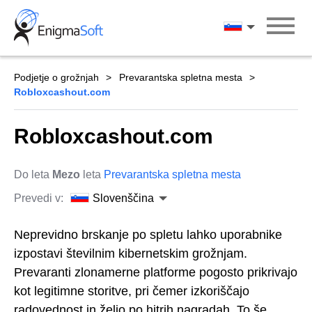
Skip
to
Slovenščina
content
Podjetje o grožnjah
Prevarantska spletna mesta
Robloxcashout.com
Robloxcashout.com
Do leta
Mezo
leta
Prevarantska spletna mesta
Prevedi v:
Slovenščina
Neprevidno brskanje po spletu lahko uporabnike
izpostavi številnim kibernetskim grožnjam.
Prevaranti zlonamerne platforme pogosto prikrivajo
kot legitimne storitve, pri čemer izkoriščajo
radovednost in željo po hitrih nagradah. To še