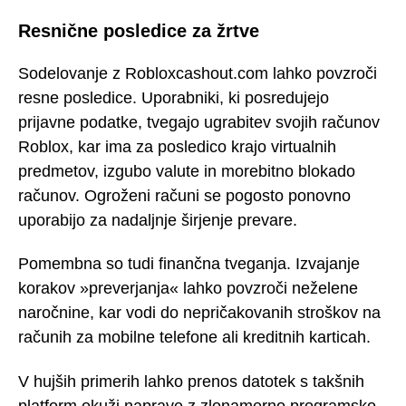
Resnične posledice za žrtve
Sodelovanje z Robloxcashout.com lahko povzroči
resne posledice. Uporabniki, ki posredujejo
prijavne podatke, tvegajo ugrabitev svojih računov
Roblox, kar ima za posledico krajo virtualnih
predmetov, izgubo valute in morebitno blokado
računov. Ogroženi računi se pogosto ponovno
uporabijo za nadaljnje širjenje prevare.
Pomembna so tudi finančna tveganja. Izvajanje
korakov »preverjanja« lahko povzroči neželene
naročnine, kar vodi do nepričakovanih stroškov na
računih za mobilne telefone ali kreditnih karticah.
V hujših primerih lahko prenos datotek s takšnih
platform okuži naprave z zlonamerno programsko