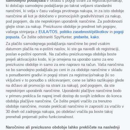
samodejno podaljšala
v skladu s pogoji strani za registracijo/nakup,
ki določajo samodejno podaljšanje po takrat veljavni standardni
naročnini, ki velja v času vašega prvotnega nakupa, in za isto obdobje
naročnine ali kot je določeno v promocijskih gradivih/strani za nakup,
pod pogojem, da ste neprekinjen uporabnik naročnine. Za podrobnosti
glejte stran za nakup. Preizkusno obdobje je predmet teh pogojev,
vašega strinjanja z
EULA/TOS
,
politiko zasebnosti/piškotkov
in
pogoji
popusta
. Če želite odstraniti SpyHunter,
preberite, kako
.
Za plačilo samodejnega podaljšanja naročnine bo pred vsakim
datumom plačila na e-poštni naslov, ki ste ga navedli ob registraciji,
poslan e-poštni opomnik. Na začetku preizkusnega obdobja boste
prejeli aktivacijsko kodo, ki je omejena na uporabo samo za eno
preizkusno obdobje in samo za eno napravo na račun. Vaša naročnina
se bo samodejno podaljšala po ceni in za obdobje naročnine v skladu
s ponudbenimi gradivi in pogoji strani za registracijo/nakup (ki so
vključeni v to ponudbo s sklicevanjem; cene se lahko razlikujejo glede
na državo ali promocijo na strani za nakup), pod pogojem, da ste
neprekinjen uporabnik naročnine. Uporabniki plačljive naročnine bodo
v primeru preklica še naprej imeli dostop do svojih izdelkov do konca
obdobja plačljive naročnine. Če želite prejeti vračilo za trenutno
obdobje naročnine, morate preklicati naročnino in zaprositi za vračilo v
30 dneh od zadnjega nakupa, po obdelavi vračila pa boste takoj
prenehali prejemati polno funkcionalnost.
Naročnino ali preizkusno obdobje lahko prekličete na naslednji