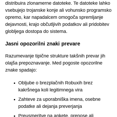
distribuira zlonamerne datoteke. Te datoteke lahko
vsebujejo trojanske konje ali vohunsko programsko
opremo, kar napadalcem omogoča spremljanje
dejavnosti, krajo občutljivih podatkov ali pridobitev
globljega dostopa do sistema.
Jasni opozorilni znaki prevare
Razumevanje tipične strukture takšnih prevar jih
olajša prepoznavanje. Med pogoste opozorilne
znake spadajo:
Obljube o brezplačnih Robuxih brez
kakršnega koli legitimnega vira
Zahteve za uporabniška imena, osebne
podatke ali dejanja preverjanja
Preusmeritve na ankete, prenose ali