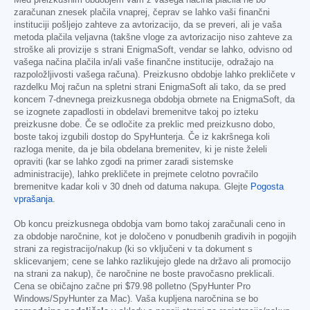
Med preizkusnim obdobjem vam z vašega načina plačila ne bo
zaračunan znesek plačila vnaprej, čeprav se lahko vaši finančni
instituciji pošljejo zahteve za avtorizacijo, da se preveri, ali je vaša
metoda plačila veljavna (takšne vloge za avtorizacijo niso zahteve za
stroške ali provizije s strani EnigmaSoft, vendar se lahko, odvisno od
vašega načina plačila in/ali vaše finančne institucije, odražajo na
razpoložljivosti vašega računa). Preizkusno obdobje lahko prekličete v
razdelku Moj račun na spletni strani EnigmaSoft ali tako, da se pred
koncem 7-dnevnega preizkusnega obdobja obrnete na EnigmaSoft, da
se izognete zapadlosti in obdelavi bremenitve takoj po izteku
preizkusne dobe. Če se odločite za preklic med preizkusno dobo,
boste takoj izgubili dostop do SpyHunterja. Če iz kakršnega koli
razloga menite, da je bila obdelana bremenitev, ki je niste želeli
opraviti (kar se lahko zgodi na primer zaradi sistemske
administracije), lahko prekličete in prejmete celotno povračilo
bremenitve kadar koli v 30 dneh od datuma nakupa. Glejte
Pogosta
vprašanja
.
Ob koncu preizkusnega obdobja vam bomo takoj zaračunali ceno in
za obdobje naročnine, kot je določeno v ponudbenih gradivih in pogojih
strani za registracijo/nakup (ki so vključeni v ta dokument s
sklicevanjem; cene se lahko razlikujejo glede na državo ali promocijo
na strani za nakup), če naročnine ne boste pravočasno preklicali.
Cena se običajno začne pri
$79.98
polletno (SpyHunter Pro
Windows/SpyHunter za Mac). Vaša kupljena naročnina se bo