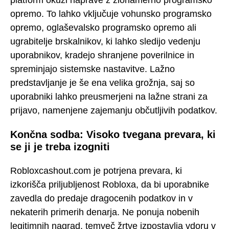
opremo. To lahko vključuje vohunsko programsko
opremo, oglaševalsko programsko opremo ali
ugrabitelje brskalnikov, ki lahko sledijo vedenju
uporabnikov, kradejo shranjene poverilnice in
spreminjajo sistemske nastavitve. Lažno
predstavljanje je še ena velika grožnja, saj so
uporabniki lahko preusmerjeni na lažne strani za
prijavo, namenjene zajemanju občutljivih podatkov.
Končna sodba: Visoko tvegana prevara, ki
se ji je treba izogniti
Robloxcashout.com je potrjena prevara, ki
izkorišča priljubljenost Robloxa, da bi uporabnike
zavedla do predaje dragocenih podatkov in v
nekaterih primerih denarja. Ne ponuja nobenih
legitimnih nagrad, temveč žrtve izpostavlja vdoru v