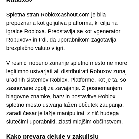
Robuxov
Spletna stran Robloxcashout.com je bila
prepoznana kot goljufiva platforma, ki cilja na
igralce Robloxa. Predstavlja se kot »generator
Robuxov« in trdi, da uporabnikom zagotavlja
brezplačno valuto v igri.
V resnici nobeno zunanje spletno mesto ne more
legitimno ustvarjati ali distribuirati Robuxov zunaj
uradnih sistemov Roblox. Platforme, kot je ta, so
zasnovane zgolj za zavajanje. Z posnemanjem
blagovne znamke, barv in postavitve Roblox
spletno mesto ustvarja lažen občutek zaupanja,
zaradi česar je lažje manipulirati z nič hudega
slutečimi uporabniki, zlasti mlajšim občinstvom.
Kako prevara deluje v zakulisju