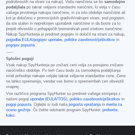
podrobnostih na strani za nakup). Vaša naročnina se bo
samodejno
podaljšala
po takrat veljavni standardni naročnini, ki velja v času
vašega prvotnega nakupa naročnine, in za isto obdobje naročnine ali
kot je določeno v promocijskih gradivih/nakupni strani, pod pogojem,
da ste stalen in neprekinjen uporabnik naročnine in da boste za to
prejeli obvestilo o prihajajočih bremenitvah pred iztekom naročnine.
Nakup SpyHunterja je predmet pogojev in določil na strani za nakup,
pogodbe EULA/pogojev uporabe
,
politike zasebnosti/piškotkov
in
pogojev popusta
.
------
Splošni pogoji
Vsak nakup SpyHunterja po znižani ceni velja za ponujeno znižano
naročniško obdobje. Po tem času bodo za samodejna podaljšanja
in/ali prihodnje nakupe veljale takrat veljavne standardne cene. Cene
se lahko spremenijo, vendar vas bomo o spremembah cen obvestili
vnaprej.
Vse različice programa SpyHunter so predmet vašega strinjanja z
našimi pogoji
uporabe (EULA/TOS)
,
politiko zasebnosti/piškotkov
in
pogoji popusta
. Oglejte si tudi naša
pogosta vprašanja
in
merila za
oceno grožnje
. Če želite odstraniti program SpyHunter,
preberite,
kako
.