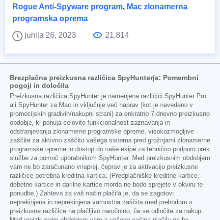
Rogue Anti-Spyware program
,
Mac zlonamerna
programska oprema
junija 26, 2023
21,814
Brezplačna preizkusna različica SpyHunterja: Pomembni
pogoji in določila
Preizkusna različica SpyHunter je namenjena različici SpyHunter Pro
ali SpyHunter za Mac in vključuje več naprav (kot je navedeno v
promocijskih gradivih/nakupni strani) za enkratno 7-dnevno preizkusno
obdobje, ki ponuja celovito funkcionalnost zaznavanja in
odstranjevanja zlonamerne programske opreme, visokozmogljive
zaščite za aktivno zaščito vašega sistema pred grožnjami zlonamerne
programske opreme in dostop do naše ekipe za tehnično podporo prek
službe za pomoč uporabnikom SpyHunter. Med preizkusnim obdobjem
vam ne bo zaračunano vnaprej, čeprav je za aktivacijo preizkusne
različice potrebna kreditna kartica. (Predplačniške kreditne kartice,
debetne kartice in darilne kartice morda ne bodo sprejete v okviru te
ponudbe.) Zahteva za vaš način plačila je, da se zagotovi
neprekinjena in neprekinjena varnostna zaščita med prehodom s
preizkusne različice na plačljivo naročnino, če se odločite za nakup.