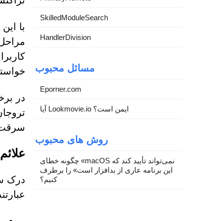
تراکنش
SkilledModuleSearch
با این
HandlerDivision
مراحل 
کاربرا
مسائل محبوب
خواسته
Eporner.com
در برخ
آیا Lookmovie.io ایمن است؟
تروجان
سرقت ک
روش های محبوب
علائم
چگونه خطای «macOS نمی‌تواند تأیید کند که
این برنامه عاری از بدافزار است» را برطرف
درک سا
کنیم؟
عبارتند