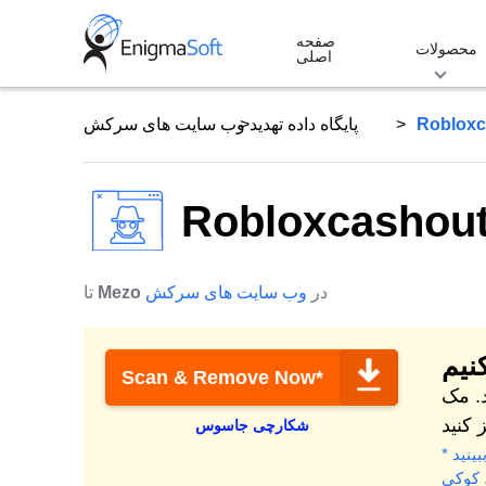
Skip
صفحه
to
محصولات
اصلی
content
Robloxc
پایگاه داده تهدید
وب سایت های سرکش
Robloxcashou
در
وب سایت های سرکش
Mezo
تا
نیم
Scan & Remove Now*
. مک
شکارچی جاسوس
کوکی