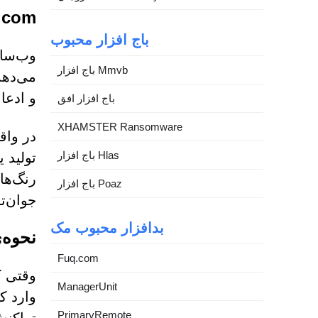
shout.com
باج افزار محبوب
باج افزار Mmvb
می‌دهد
و ادعا
باج افزار افق
XHAMSTER Ransomware
باج افزار Hlas
تولید ی
باج افزار Poaz
جوان‌تر
بدافزار محبوب مک
نحوه‌
Fuq.com
ManagerUnit
PrimaryRemote