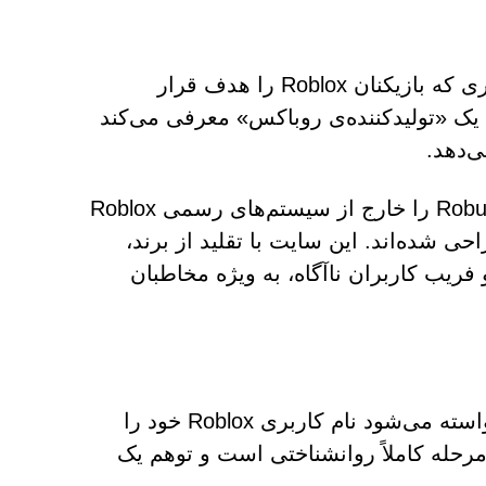
وب‌سایت Robloxcashout.com به عنوان یک پلتفرم کلاهبرداری که بازیکنان Roblox را هدف قرار
یک «تولیدکننده‌ی روباکس» معرفی می‌کند
ی‌دهد.
در واقعیت، هیچ وب‌سایت خارجی نمی‌تواند به طور قانونی Robux را خارج از سیستم‌های رسمی Roblox
احی شده‌اند. این سایت با تقلید از برند،
یجاد می‌کند و فریب کاربران ناآگاه، به ویژه مخاطبان
وقتی کاربران وارد Robloxcashout.com می‌شوند، از آنها خواسته می‌شود نام کاربری Roblox خود را
اب کنند. این مرحله کاملاً روانشناختی است و توهم یک