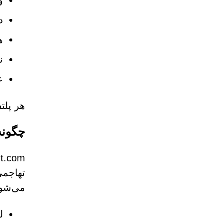
و
د
ه
ن
ع
هر پلت
چگونه
می‌شون
ل