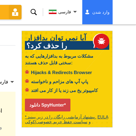
جستجو
فارسی
وارد شدن
کردن
آیا نمی توان بدافزار
را حذف کرد؟
مشکلات مربوط به بدافزارهایی که به
سختی قابل حذف هستند:
Hijacks & Redirects Browser
پاپ آپ های مزاحم و ناخواسته
فار
کامپیوتر یخ می زند یا از کار می افتد
دانلود SpyHunter*
ا
EULA
* پیشنهاد آزمایشی رایگان را در زیر ببینید.
.
و
سیاست حفظ حریم خصوصی/کوکی
و