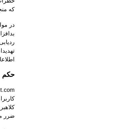
خطرات 
که منج
در موار
بدافزا
ردیابی
تهدیدا
اطلاع
حکم ن
کاربرا
کلاهبر
ضرر ما