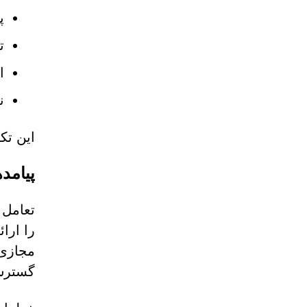
پست‌های
ت
ا
ن
این تک
پیامد
مجازی،
گسترش 