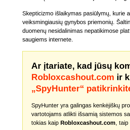
Skepticizmo išlaikymas pasiūlymų, kurie atr
veiksmingiausių gynybos priemonių. Šaltini
duomenų nesidalinimas nepatikimose platfor
saugiems internete.
Ar įtariate, kad jūsų ko
Robloxcashout.com
ir 
„SpyHunter“ patikrinkit
SpyHunter yra galingas kenkėjiškų pro
vartotojams atlikti išsamią sistemos sa
tokias kaip
Robloxcashout.com
, tai