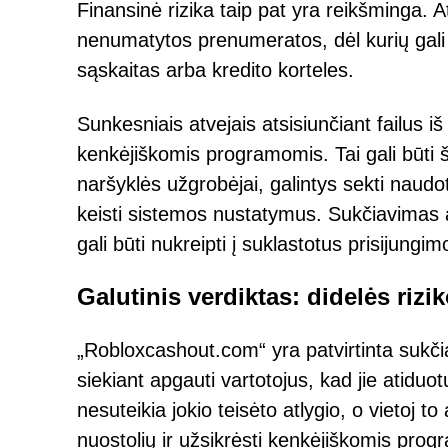
Finansinė rizika taip pat yra reikšminga. A
nenumatytos prenumeratos, dėl kurių gali b
sąskaitas arba kredito korteles.
Sunkesniais atvejais atsisiunčiant failus iš 
kenkėjiškomis programomis. Tai gali būti
naršyklės užgrobėjai, galintys sekti naudo
keisti sistemos nustatymus. Sukčiavimas 
gali būti nukreipti į suklastotus prisijungimo
Galutinis verdiktas: didelės rizi
„Robloxcashout.com“ yra patvirtinta sukč
siekiant apgauti vartotojus, kad jie atiduot
nesuteikia jokio teisėto atlygio, o vietoj t
nuostolių ir užsikrėsti kenkėjiškomis pro