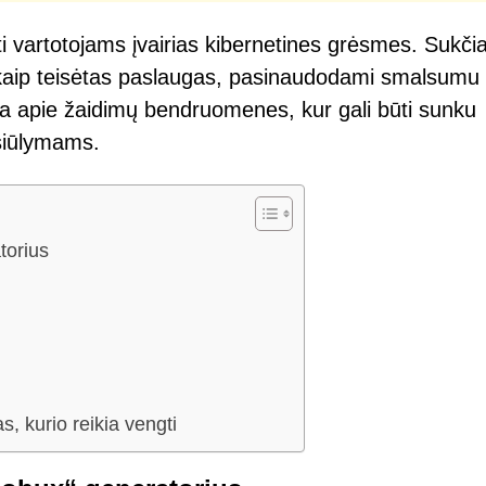
i vartotojams įvairias kibernetines grėsmes. Sukčia
kaip teisėtas paslaugas, pasinaudodami smalsumu 
ina apie žaidimų bendruomenes, kur gali būti sunku
siūlymams.
torius
s, kurio reikia vengti