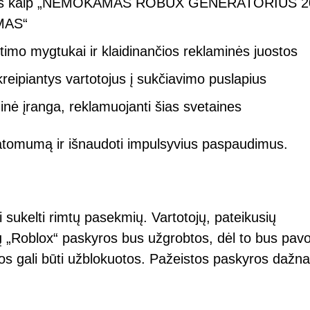
nimais kaip „NEMOKAMAS ROBUX GENERATORIUS 2
MAS“
ntimo mygtukai ir klaidinančios reklaminės juostos
reipiantys vartotojus į sukčiavimo puslapius
inė įranga, reklamuojanti šias svetaines
matomumą ir išnaudoti impulsyvius paspaudimus.
sukelti rimtų pasekmių. Vartotojų, pateikusių
ų „Roblox“ paskyros bus užgrobtos, dėl to bus pavo
yros gali būti užblokuotos. Pažeistos paskyros dažna