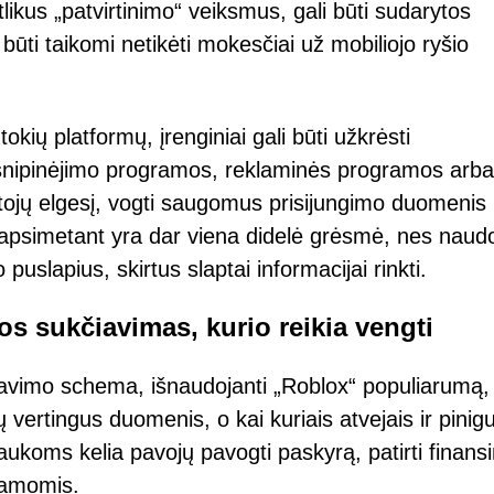
tlikus „patvirtinimo“ veiksmus, gali būti sudarytos
ūti taikomi netikėti mokesčiai už mobiliojo ryšio
tokių platformų, įrenginiai gali būti užkrėsti
 šnipinėjimo programos, reklaminės programos arba
tojų elgesį, vogti saugomus prisijungimo duomenis 
apsimetant yra dar viena didelė grėsmė, nes naudo
 puslapius, skirtus slaptai informacijai rinkti.
kos sukčiavimas, kurio reikia vengti
iavimo schema, išnaudojanti „Roblox“ populiarumą,
ų vertingus duomenis, o kai kuriais atvejais ir pinigu
o aukoms kelia pavojų pavogti paskyrą, patirti finansi
gramomis.