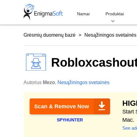
Skip
to
Namai
Produktai
content
Grėsmių duomenų bazė
Nesąžiningos svetainės
Robloxcashou
Autorius
Mezo
,
Nesąžiningos svetainės
HI
Scan & Remove Now
Start
Mac.
SPYHUNTER
See add