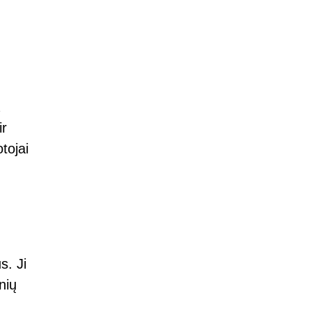
ir
tojai
s. Ji
nių