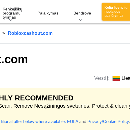
Kelių licencijų
Kenkėjiškų
nuolaidos
programų
Palaikymas
Bendrovė
pasiūlymas
tyrimas
Robloxcashout.com
t.com
Versti į:
Liet
GHLY RECOMMENDED
 Scan. Remove Nesąžiningos svetainės. Protect & clean 
itional offer below where available.
EULA
and
Privacy/Cookie Policy
.