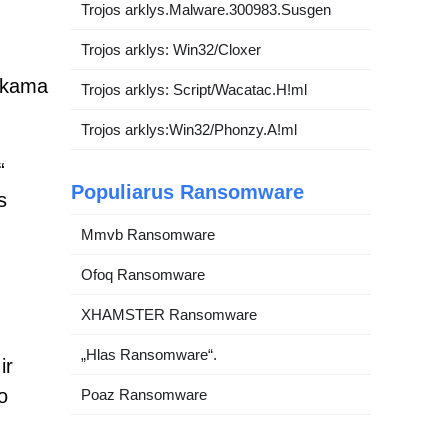
Trojos arklys.Malware.300983.Susgen
Trojos arklys: Win32/Cloxer
mokama
Trojos arklys: Script/Wacatac.H!ml
Trojos arklys:Win32/Phonzy.A!ml
“
Populiarus Ransomware
s
Mmvb Ransomware
Ofoq Ransomware
XHAMSTER Ransomware
„Hlas Ransomware“.
ir
o
Poaz Ransomware