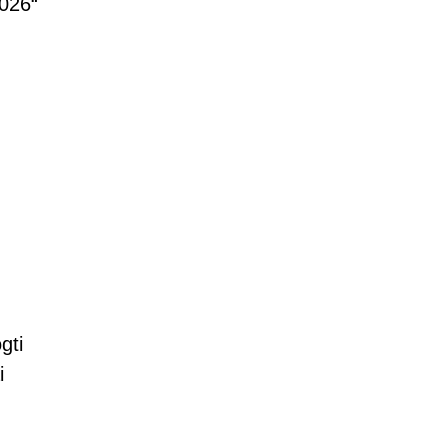
026“
gti
i