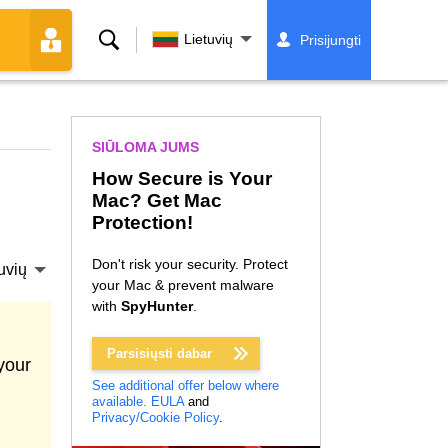
Paieška
Lietuvių
Prisijungti
SIŪLOMA JUMS
How Secure is Your
Mac? Get Mac
Protection!
Don't risk your security. Protect
uvių
your Mac & prevent malware
with
SpyHunter
.
Parsisiųsti dabar
your
See additional offer below where
available.
EULA
and
Privacy/Cookie Policy
.