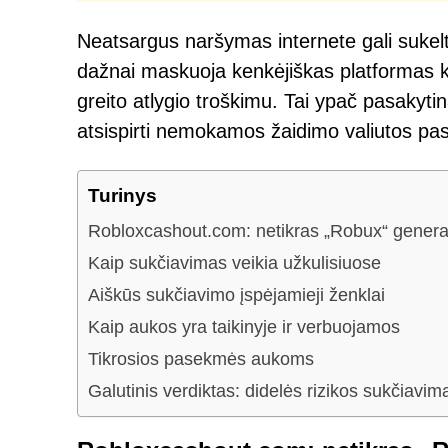
Neatsargus naršymas internete gali sukelt
dažnai maskuoja kenkėjiškas platformas 
greito atlygio troškimu. Tai ypač pasakyt
atsispirti nemokamos žaidimo valiutos pa
Turinys
Robloxcashout.com: netikras „Robux“ genera
Kaip sukčiavimas veikia užkulisiuose
Aiškūs sukčiavimo įspėjamieji ženklai
Kaip aukos yra taikinyje ir verbuojamos
Tikrosios pasekmės aukoms
Galutinis verdiktas: didelės rizikos sukčiavima