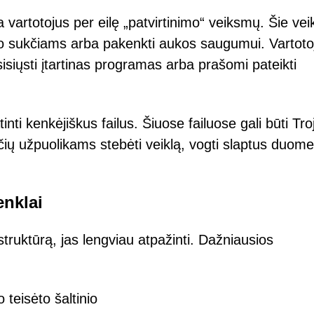
a vartotojus per eilę „patvirtinimo“ veiksmų. Šie ve
lno sukčiams arba pakenkti aukos saugumui. Vartoto
tsisiųsti įtartinas programas arba prašomi pateikti
tinti kenkėjiškus failus. Šiuose failuose gali būti Tro
čių užpuolikams stebėti veiklą, vogti slaptus duome
enklai
truktūrą, jas lengviau atpažinti. Dažniausios
teisėto šaltinio