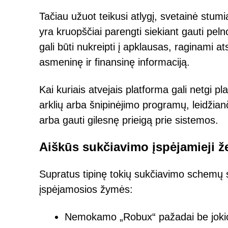
Tačiau užuot teikusi atlygį, svetainė stumi
yra kruopščiai parengti siekiant gauti pe
gali būti nukreipti į apklausas, raginami a
asmeninę ir finansinę informaciją.
Kai kuriais atvejais platforma gali netgi pla
arklių arba šnipinėjimo programų, leidžian
arba gauti gilesnę prieigą prie sistemos.
Aiškūs sukčiavimo įspėjamieji ž
Supratus tipinę tokių sukčiavimo schemų s
įspėjamosios žymės:
Nemokamo „Robux“ pažadai be jokio 