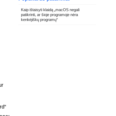
Kaip ištaisyti klaidą „macOS negali
patikrinti, ar šioje programoje nėra
kenkėjiškų programų“
ur
rd“