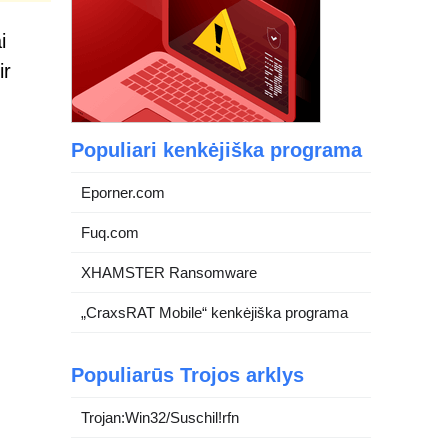
i
ir
Populiari kenkėjiška programa
Eporner.com
Fuq.com
XHAMSTER Ransomware
„CraxsRAT Mobile“ kenkėjiška programa
Populiarūs Trojos arklys
Trojan:Win32/Suschil!rfn