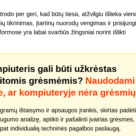
odo per geri, kad būtų tiesa, atžvilgiu išlieka vien
ų tikrinimas, įtartinų nuorodų vengimas ir prisijun
mose yra labai svarbūs žingsniai norint išlikti
mpiuteris gali būti užkrėstas
kitomis grėsmėmis?
Naudodami
e, ar kompiuteryje nėra grėsmių
gramų ištaisymo ir apsaugos įrankis, skirtas padėti
ugumo analizę, aptikti ir pašalinti įvairias grėsmes,
p pat individualią techninės pagalbos paslaugą.