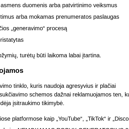
, asmens duomenis arba patvirtinimo veiksmus
iuntimus arba mokamas prenumeratos paslaugas
nčios „generavimo“ procesą
ristatytas
ožymių, turėtų būti laikoma labai įtartina.
uojamos
mo tinklo, kuris naudoja agresyvius ir plačiai
os sukčiavimo schemos dažnai reklamuojamos ten, k
idėja įsitraukimo tikimybė.
se platformose kaip „YouTube“, „TikTok“ ir „Disco