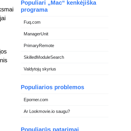
Populiari „Mac“ kenkėjiška
iksmai
programa
jai
Fuq.com
ManagerUnit
PrimaryRemote
jos
SkilledModuleSearch
nis
Valdytojų skyrius
Populiarios problemos
Eporner.com
Ar Lookmovie.io saugu?
Populiarūs patarimai