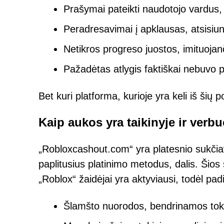
Prašymai pateikti naudotojo vardus
Peradresavimai į apklausas, atsis
Netikros progreso juostos, imituoja
Pažadėtas atlygis faktiškai nebuvo p
Bet kuri platforma, kurioje yra keli iš šių p
Kaip aukos yra taikinyje ir verb
„Robloxcashout.com“ yra platesnio sukčiavi
paplitusius platinimo metodus, dalis. Ši
„Roblox“ žaidėjai yra aktyviausi, todėl pad
Šlamšto nuorodos, bendrinamos tokio