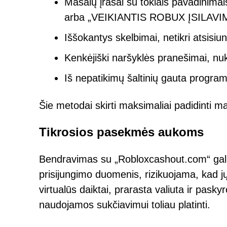
Masalų įrašai su tokiais pavadi
arba „VEIKIANTIS ROBUX ĮSILAVI
Iššokantys skelbimai, netikri atsisiu
Kenkėjiški naršyklės pranešimai, nuk
Iš nepatikimų šaltinių gauta program
Šie metodai skirti maksimaliai padidinti 
Tikrosios pasekmės aukoms
Bendravimas su „Robloxcashout.com“ gali 
prisijungimo duomenis, rizikuojama, kad j
virtualūs daiktai, prarasta valiuta ir pask
naudojamos sukčiavimui toliau platinti.