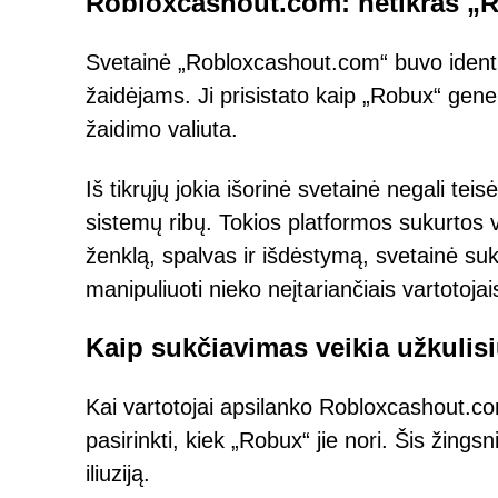
Robloxcashout.com: netikras „
Svetainė „Robloxcashout.com“ buvo identif
žaidėjams. Ji prisistato kaip „Robux“ gen
žaidimo valiuta.
Iš tikrųjų jokia išorinė svetainė negali teis
sistemų ribų. Tokios platformos sukurtos
ženklą, spalvas ir išdėstymą, svetainė suk
manipuliuoti nieko neįtariančiais vartotoja
Kaip sukčiavimas veikia užkulis
Kai vartotojai apsilanko Robloxcashout.co
pasirinkti, kiek „Robux“ jie nori. Šis žings
iliuziją.