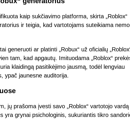
Robux“ generatorius
ikuota kaip sukčiavimo platforma, skirta „Roblox“
eratorius ir teigia, kad vartotojams suteikiama ne
ėtai generuoti ar platinti „Robux“ už oficialių „Roblox
 vien tam, kad apgautų. Imituodama „Roblox“ prekė
uria klaidingą pasitikėjimo jausmą, todėl lengviau
is, ypač jaunesne auditorija.
iuose
m, jų prašoma įvesti savo „Roblox“ vartotojo vardą 
nis yra grynai psichologinis, sukuriantis tikro sandori