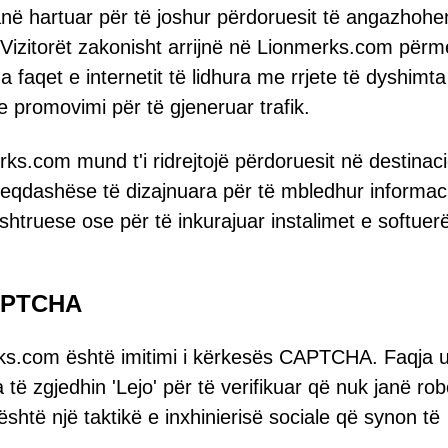
në hartuar për të joshur përdoruesit të angazhoh
izitorët zakonisht arrijnë në Lionmerks.com përm
 faqet e internetit të lidhura me rrjete të dyshimta
ve promovimi për të gjeneruar trafik.
rks.com mund t'i ridrejtojë përdoruesit në destinac
 keqdashëse të dizajnuara për të mbledhur informac
htruese ose për të inkurajuar instalimet e softuer
CAPTCHA
ks.com është imitimi i kërkesës CAPTCHA. Faqja 
 të zgjedhin 'Lejo' për të verifikuar që nuk janë rob
shtë një taktikë e inxhinierisë sociale që synon të