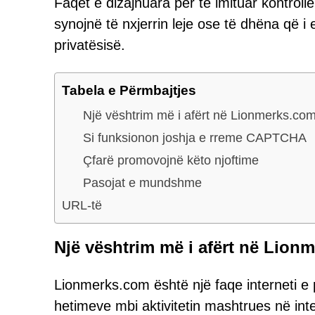
Faqet e dizajnuara për të imituar kontrol
synojnë të nxjerrin leje ose të dhëna që i 
privatësisë.
Tabela e Përmbajtjes
Një vështrim më i afërt në Lionmerks.co
Si funksionon joshja e rreme CAPTCHA
Çfarë promovojnë këto njoftime
Pasojat e mundshme
URL-të
Një vështrim më i afërt në Lion
Lionmerks.com është një faqe interneti e pa
hetimeve mbi aktivitetin mashtrues në inte