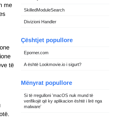
en me
SkilledModuleSearch
es
Divizioni Handler
Çështjet popullore
ione
Eporner.com
ione
ëve të
A është Lookmovie.io i sigurt?
Mënyrat popullore
Si të rregulloni 'macOS nuk mund të
verifikojë që ky aplikacion është i lirë nga
u
malware'
otë.