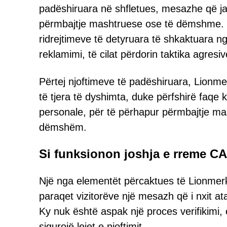
padëshiruara në shfletues, mesazhe që ja
përmbajtje mashtruese ose të dëmshme. V
ridrejtimeve të detyruara të shkaktuara nga
reklamimi, të cilat përdorin taktika agresi
Përtej njoftimeve të padëshiruara, Lionme
të tjera të dyshimta, duke përfshirë faqe
personale, për të përhapur përmbajtje mas
dëmshëm.
Si funksionon joshja e rreme 
Një nga elementët përcaktues të Lionmer
paraqet vizitorëve një mesazh që i nxit ata
Ky nuk është aspak një proces verifikimi, ë
sigurojë lejet e njoftimit.