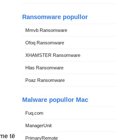
Ransomware popullor
Mmvb Ransomware
Ofoq Ransomware
XHAMSTER Ransomware
Hlas Ransomware
Poaz Ransomware
Malware popullor Mac
Fuq.com
ManagerUnit
ime të
PrimaryRemote