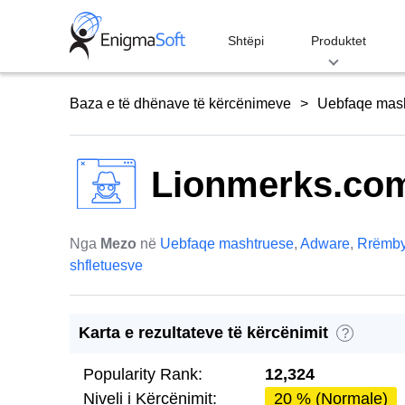
Skip
to
Shtëpi
Produktet
content
Baza e të dhënave të kërcënimeve
Uebfaqe mas
Lionmerks.co
Nga
Mezo
në
Uebfaqe mashtruese
,
Adware
,
Rrëmby
shfletuesve
Karta e rezultateve të kërcënimit
?
Popularity Rank:
12,324
Niveli i Kërcënimit:
20 % (Normale)