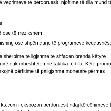
veprimeve të përdoruesit, njoftime të tilla mund t
e
ë ose të rrezikshëm
 phishing ose shpërndarje të programeve keqdashës
 shërbime të ligjshme të shfaqen brenda këtyre
mirë nuk mbështeten në taktika të tilla. Këto prom
kojnë përfitime të paligjshme monetare përmes
erks.com i ekspozon përdoruesit ndaj kërcënimeve 