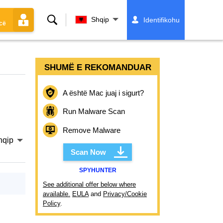
Kërko
Shqip
Identifikohu
cë
SHUMË E REKOMANDUAR
A është Mac juaj i sigurt?
Run Malware Scan
Remove Malware
hqip
Scan Now
SPYHUNTER
See additional offer below where
available.
EULA
and
Privacy/Cookie
Policy
.