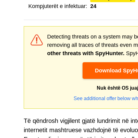
Kompjuterët e infektuar:
24
Detecting threats on a system may be
removing all traces of threats even 
other threats with SpyHunter.
SpyHu
Download SpyHu
Nuk është OS jua
See additional offer below wh
Të qëndrosh vigjilent gjatë lundrimit në in
internetit mashtruese vazhdojnë të evoluoj