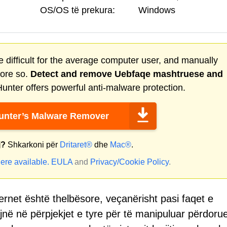
OS/OS të prekura:
Windows
 difficult for the average computer user, and manually
more so.
Detect and remove
Uebfaqe mashtruese
and
nter offers powerful anti-malware protection.
nter’s Malware Remover
j?
Shkarkoni për
Dritaret®
dhe
Mac®
.
ere available.
EULA
and
Privacy/Cookie Policy
.
ternet është thelbësore, veçanërisht pasi faqet e
në në përpjekjet e tyre për të manipuluar përdorue