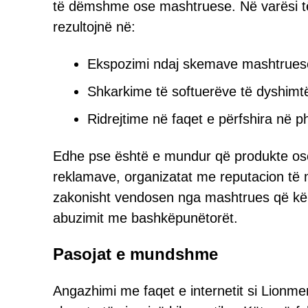
të dëmshme ose mashtruese. Në varësi të 
rezultojnë në:
Ekspozimi ndaj skemave mashtrues
Shkarkime të softuerëve të dyshimt
Ridrejtime në faqet e përfshira në
Edhe pse është e mundur që produkte ose
reklamave, organizatat me reputacion të 
zakonisht vendosen nga mashtrues që kër
abuzimit me bashkëpunëtorët.
Pasojat e mundshme
Angazhimi me faqet e internetit si Lionm