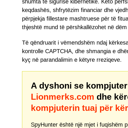
shumta të sigurisë kibernetike. Këto përfs
keqdashës, shfrytëzim financiar dhe vjedhje
përpjekja fillestare mashtruese për të fitu
thjeshtë mund të përshkallëzohet në dëm
Të qëndruarit i vëmendshëm ndaj kërkesa
kontrolle CAPTCHA, dhe shmangia e dhëni
kyç në parandalimin e këtyre rreziqeve.
A dyshoni se kompjuteri 
Lionmerks.com
dhe kër
kompjuterin tuaj për k
SpyHunter është një mjet i fuqishëm pë