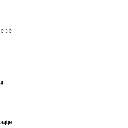
qe që
të
ajtje