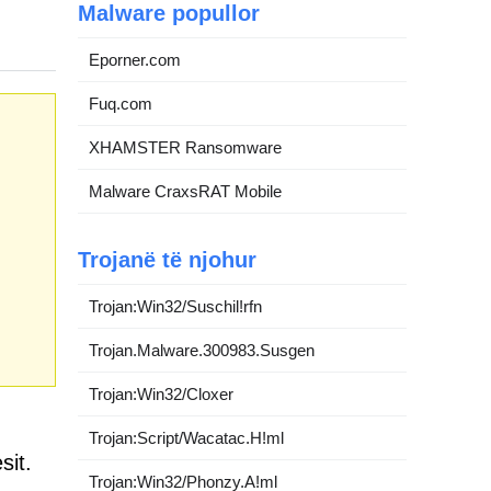
Malware popullor
Eporner.com
Fuq.com
XHAMSTER Ransomware
Malware CraxsRAT Mobile
Trojanë të njohur
Trojan:Win32/Suschil!rfn
Trojan.Malware.300983.Susgen
Trojan:Win32/Cloxer
Trojan:Script/Wacatac.H!ml
sit.
Trojan:Win32/Phonzy.A!ml