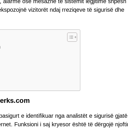
le, alarme ose mesazhe të sistemit legjitime shpesh
ekspozojnë vizitorët ndaj rreziqeve të sigurisë dhe
m
merks.com
sigurt e identifikuar nga analistët e sigurisë gjatë
rnet. Funksioni i saj kryesor është të dërgojë njoft