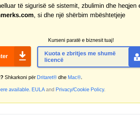
helluar të sigurisë së sistemit, zbulimin dhe heqjen 
nmerks.com
, si dhe një shërbim mbështetjeje
Kurseni paratë e biznesit tuaj!
Kuota e zbritjes me shumë
ter
licencë
j?
Shkarkoni për
Dritaret®
dhe
Mac®
.
ere available.
EULA
and
Privacy/Cookie Policy
.