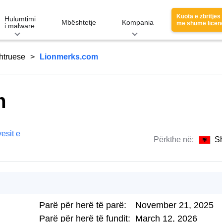
Kuota e zbritjes
Hulumtimi
Mbështetje
Kompania
me shumë licen
i malware
htruese
Lionmerks.com
m
esit e
Përkthe në:
S
Parë për herë të parë:
November 21, 2025
Parë për herë të fundit:
March 12, 2026