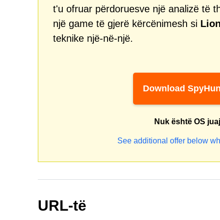
t'u ofruar përdoruesve një analizë të t
një game të gjerë kërcënimesh si
Lio
teknike një-në-një.
Download SpyHun
Nuk është OS jua
See additional offer below wh
URL-të