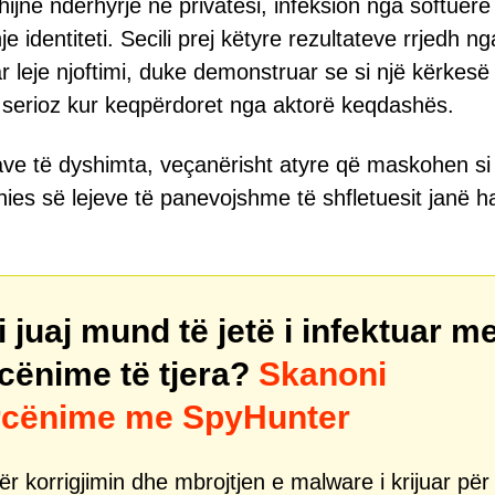
hijnë ndërhyrje në privatësi, infeksion nga softuerë
 identiteti. Secili prej këtyre rezultateve rrjedh ng
ar leje njoftimi, duke demonstruar se si një kërkesë
 serioz kur keqpërdoret nga aktorë keqdashës.
ve të dyshimta, veçanërisht atyre që maskohen si
es së lejeve të panevojshme të shfletuesit janë h
juaj mund të jetë i infektuar m
cënime të tjera?
Skanoni
ërcënime me SpyHunter
r korrigjimin dhe mbrojtjen e malware i krijuar për