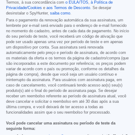
Termos, à sua concordância com
o EULA/TOS
,
à Política de
Privacidade/Cookies
e
aos Termos de Desconto
. Se desejar
desinstalar o SpyHunter,
saiba como
.
Para o pagamento da renovação automática da sua assinatura, um
lembrete por e-mail será enviado para o endereço de e-mail fornecido
no momento do cadastro, antes de cada data de pagamento. No início
do seu período de teste, você receberá um código de ativação que
pode ser usado apenas uma vez por período de teste e em apenas
um dispositivo por conta. Sua assinatura será renovada
automaticamente pelo preço e período de assinatura, de acordo com
os materiais da oferta e os termos da página de cadastro/compra (que
são incorporados a este documento por referência; os preços podem
variar de acordo com o país ou promoção, conforme os detalhes da
página de compra), desde que você seja um usuário contínuo e
ininterrupto da assinatura. Para usuários com assinatura paga, em
caso de cancelamento, você continuará tendo acesso ao(s) seu(s)
produto(s) até o final do período de assinatura paga. Se desejar
receber um reembolso referente ao período de assinatura atual, você
deve cancelar e solicitar o reembolso em até 30 dias após a sua
última compra, e você deixará de ter acesso a todas as
funcionalidades assim que o seu reembolso for processado.
Você pode cancelar uma assinatura ou período de teste da
seguinte forma: