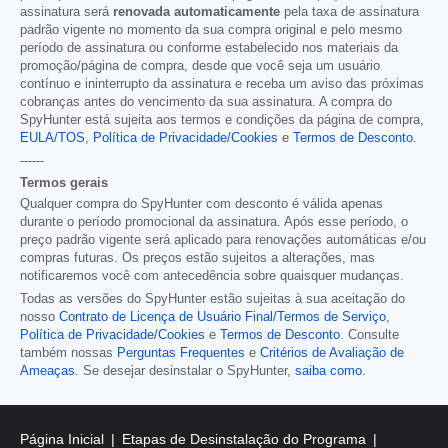
assinatura será
renovada automaticamente
pela taxa de assinatura
padrão vigente no momento da sua compra original e pelo mesmo
período de assinatura ou conforme estabelecido nos materiais da
promoção/página de compra, desde que você seja um usuário
contínuo e ininterrupto da assinatura e receba um aviso das próximas
cobranças antes do vencimento da sua assinatura. A compra do
SpyHunter está sujeita aos termos e condições da página de compra,
EULA/TOS
,
Política de Privacidade/Cookies
e
Termos de Desconto
.
------
Termos gerais
Qualquer compra do SpyHunter com desconto é válida apenas
durante o período promocional da assinatura. Após esse período, o
preço padrão vigente será aplicado para renovações automáticas e/ou
compras futuras. Os preços estão sujeitos a alterações, mas
notificaremos você com antecedência sobre quaisquer mudanças.
Todas as versões do SpyHunter estão sujeitas à sua aceitação do
nosso
Contrato de Licença de Usuário Final/Termos de Serviço
,
Política de Privacidade/Cookies
e
Termos de Desconto
. Consulte
também nossas
Perguntas Frequentes
e
Critérios de Avaliação de
Ameaças
. Se desejar desinstalar o SpyHunter,
saiba como
.
Página Inicial
Etapas de Desinstalação do Programa