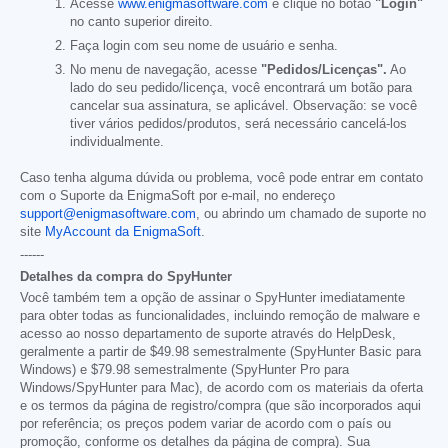
Acesse
www.enigmasoftware.com
e clique no botão
"Login"
no canto superior direito.
Faça login com seu nome de usuário e senha.
No menu de navegação, acesse
"Pedidos/Licenças".
Ao
lado do seu pedido/licença, você encontrará um botão para
cancelar sua assinatura, se aplicável. Observação: se você
tiver vários pedidos/produtos, será necessário cancelá-los
individualmente.
Caso tenha alguma dúvida ou problema, você pode entrar em contato
com o Suporte da EnigmaSoft por e-mail, no endereço
support@enigmasoftware.com
, ou abrindo um chamado de suporte no
site
MyAccount da EnigmaSoft
.
------
Detalhes da compra do SpyHunter
Você também tem a opção de assinar o SpyHunter imediatamente
para obter todas as funcionalidades, incluindo remoção de malware e
acesso ao nosso departamento de suporte através do HelpDesk,
geralmente a partir de
$49.98
semestralmente (SpyHunter Basic para
Windows) e
$79.98
semestralmente (SpyHunter Pro para
Windows/SpyHunter para Mac), de acordo com os materiais da oferta
e os termos da página de registro/compra (que são incorporados aqui
por referência; os preços podem variar de acordo com o país ou
promoção, conforme os detalhes da página de compra). Sua