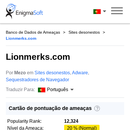
Skip
to
Português
content
Banco de Dados de Ameaças
Sites desonestos
Lionmerks.com
Lionmerks.com
Por
Mezo
em
Sites desonestos
,
Adware
,
Sequestradores de Navegador
Traduzir Para:
Português
Cartão de pontuação de ameaças
?
Popularity Rank:
12,324
Nível da Ameaça:
20 % (Normal)