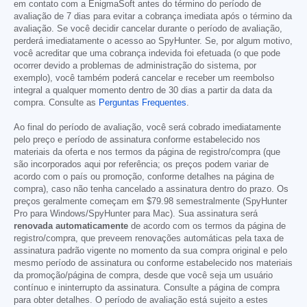
em contato com a EnigmaSoft antes do término do período de
avaliação de 7 dias para evitar a cobrança imediata após o término da
avaliação. Se você decidir cancelar durante o período de avaliação,
perderá imediatamente o acesso ao SpyHunter. Se, por algum motivo,
você acreditar que uma cobrança indevida foi efetuada (o que pode
ocorrer devido a problemas de administração do sistema, por
exemplo), você também poderá cancelar e receber um reembolso
integral a qualquer momento dentro de 30 dias a partir da data da
compra. Consulte as
Perguntas Frequentes
.
Ao final do período de avaliação, você será cobrado imediatamente
pelo preço e período de assinatura conforme estabelecido nos
materiais da oferta e nos termos da página de registro/compra (que
são incorporados aqui por referência; os preços podem variar de
acordo com o país ou promoção, conforme detalhes na página de
compra), caso não tenha cancelado a assinatura dentro do prazo. Os
preços geralmente começam em
$79.98
semestralmente (SpyHunter
Pro para Windows/SpyHunter para Mac). Sua assinatura será
renovada automaticamente
de acordo com os termos da página de
registro/compra, que preveem renovações automáticas pela taxa de
assinatura padrão vigente no momento da sua compra original e pelo
mesmo período de assinatura ou conforme estabelecido nos materiais
da promoção/página de compra, desde que você seja um usuário
contínuo e ininterrupto da assinatura. Consulte a página de compra
para obter detalhes. O período de avaliação está sujeito a estes