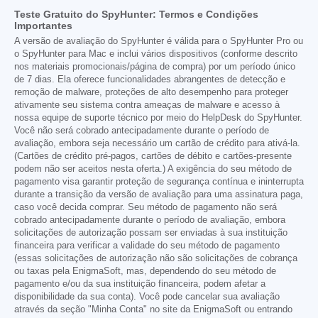
Teste Gratuito do SpyHunter: Termos e Condições
Importantes
A versão de avaliação do SpyHunter é válida para o SpyHunter Pro ou
o SpyHunter para Mac e inclui vários dispositivos (conforme descrito
nos materiais promocionais/página de compra) por um período único
de 7 dias. Ela oferece funcionalidades abrangentes de detecção e
remoção de malware, proteções de alto desempenho para proteger
ativamente seu sistema contra ameaças de malware e acesso à
nossa equipe de suporte técnico por meio do HelpDesk do SpyHunter.
Você não será cobrado antecipadamente durante o período de
avaliação, embora seja necessário um cartão de crédito para ativá-la.
(Cartões de crédito pré-pagos, cartões de débito e cartões-presente
podem não ser aceitos nesta oferta.) A exigência do seu método de
pagamento visa garantir proteção de segurança contínua e ininterrupta
durante a transição da versão de avaliação para uma assinatura paga,
caso você decida comprar. Seu método de pagamento não será
cobrado antecipadamente durante o período de avaliação, embora
solicitações de autorização possam ser enviadas à sua instituição
financeira para verificar a validade do seu método de pagamento
(essas solicitações de autorização não são solicitações de cobrança
ou taxas pela EnigmaSoft, mas, dependendo do seu método de
pagamento e/ou da sua instituição financeira, podem afetar a
disponibilidade da sua conta). Você pode cancelar sua avaliação
através da seção "Minha Conta" no site da EnigmaSoft ou entrando