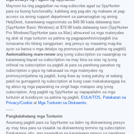
Mayroon ka ring pagpipilian na mag-subscribe agad sa SpyHunter
para sa buong functionality, kabilang ang pag-alis ng malware at pag-
access sa aming support department sa pamamagitan ng aming
HelpDesk, karaniwang nagsisimula sa
$49.98
kada dalawang taon
(SpyHunter Basic Windows) at
$79.98
kada dalawang taon (SpyHunter
Pro Windows/SpyHunter para sa Mac) alinsunod sa mga materyales
ng alok at mga tuntunin sa pahina ng pagpaparehistro/pagbili (na
isinasama rito bilang sanggunian; ang presyo ay maaaring mag-iba
ayon sa bansa o mga detalye ng promosyon bawat pahina ng pagbili).
Awtomatikong mare-renew
ang iyong subscription sa naaangkop na
karaniwang bayad sa subscription na may bisa sa oras ng iyong
orihinal na subscription sa pagbili at para sa parehong panahon ng
subscription o gaya ng nakasaad sa mga materyales ng
promosyon/pahina ng pagbili, kung ikaw ay isang patuloy at walang
patid na gumagamit ng subscription at kung saan makakatanggap ka
ng abiso ng mga paparating na singil bago matapos ang iyong
subscription. Ang pagbili ng SpyHunter ay napapailalim sa mga
tuntunin at kundisyon sa pahina ng pagbili,
EULA/TOS
,
Patakaran sa
Privacy/Cookie
at
Mga Tuntunin sa Diskwento
.
------
Pangkalahatang mga Tuntunin
Anumang pagbili para sa SpyHunter sa ilalim ng diskwentong presyo
ay may bisa para sa iniaalok na diskwentong termino ng subscription.
Pagkatapos nito, ang naaangkop na karaniwang presyo sa panahong