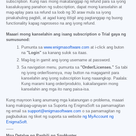
subscription. Kung nais mong makatanggap ng refund para sa iyong
kasalukuyang panahon ng subscription, dapat mong kanselahin at
mag-aplay para sa refund sa loob ng 30 araw mula sa iyong
pinakahuling pagbili, at agad kang ititigil ang pagtanggap ng buong
functionality kapag naproseso na ang iyong refund.
Maaari mong kanselahin ang isang subscription o Trial gaya ng
sumusunod:
Pumunta sa
www.enigmasoftware.com
at i-click ang buton
na
"Login"
sa kanang sulok sa itaas.
Mag-log in gamit ang iyong username at password.
Sa navigation menu, pumunta sa
"Order/Licenses."
Sa tabi
ng iyong order/lisensya, may button na magagamit para
kanselahin ang iyong subscription kung naaangkop. Paalala:
Kung marami kang order/produkto, kakailanganin mong
kanselahin ang mga ito nang paisa-isa.
Kung mayroon kang anumang mga katanungan o problema, maaari
kang makipag-ugnayan sa Suporta ng EnigmaSoft sa pamamagitan
ng email sa
support@enigmasoftware.com
o sa pamamagitan ng
pagbubukas ng tiket ng suporta sa website
ng MyAccount ng
EnigmaSoft
.
------
Mga Detalye ng Pagbili ng SpyHunter