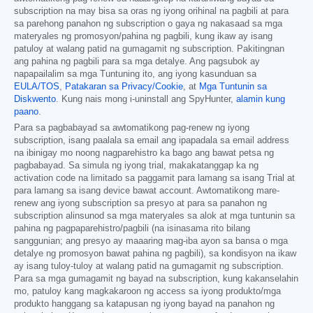
subscription na may bisa sa oras ng iyong orihinal na pagbili at para
sa parehong panahon ng subscription o gaya ng nakasaad sa mga
materyales ng promosyon/pahina ng pagbili, kung ikaw ay isang
patuloy at walang patid na gumagamit ng subscription. Pakitingnan
ang pahina ng pagbili para sa mga detalye. Ang pagsubok ay
napapailalim sa mga Tuntuning ito, ang iyong kasunduan sa
EULA/TOS
,
Patakaran sa Privacy/Cookie
, at
Mga Tuntunin sa
Diskwento
. Kung nais mong i-uninstall ang SpyHunter,
alamin kung
paano
.
Para sa pagbabayad sa awtomatikong pag-renew ng iyong
subscription, isang paalala sa email ang ipapadala sa email address
na ibinigay mo noong nagparehistro ka bago ang bawat petsa ng
pagbabayad. Sa simula ng iyong trial, makakatanggap ka ng
activation code na limitado sa paggamit para lamang sa isang Trial at
para lamang sa isang device bawat account. Awtomatikong mare-
renew ang iyong subscription sa presyo at para sa panahon ng
subscription alinsunod sa mga materyales sa alok at mga tuntunin sa
pahina ng pagpaparehistro/pagbili (na isinasama rito bilang
sanggunian; ang presyo ay maaaring mag-iba ayon sa bansa o mga
detalye ng promosyon bawat pahina ng pagbili), sa kondisyon na ikaw
ay isang tuloy-tuloy at walang patid na gumagamit ng subscription.
Para sa mga gumagamit ng bayad na subscription, kung kakanselahin
mo, patuloy kang magkakaroon ng access sa iyong produkto/mga
produkto hanggang sa katapusan ng iyong bayad na panahon ng