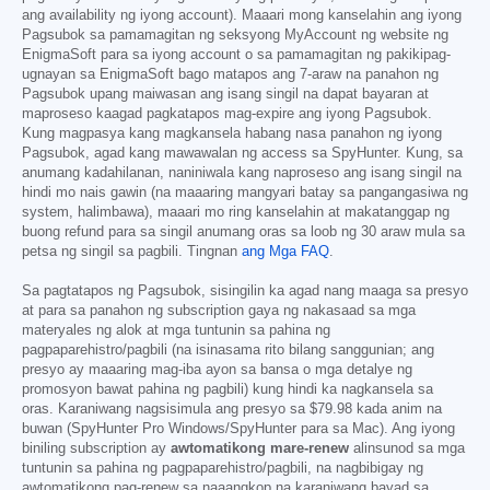
ang availability ng iyong account). Maaari mong kanselahin ang iyong
Pagsubok sa pamamagitan ng seksyong MyAccount ng website ng
EnigmaSoft para sa iyong account o sa pamamagitan ng pakikipag-
ugnayan sa EnigmaSoft bago matapos ang 7-araw na panahon ng
Pagsubok upang maiwasan ang isang singil na dapat bayaran at
maproseso kaagad pagkatapos mag-expire ang iyong Pagsubok.
Kung magpasya kang magkansela habang nasa panahon ng iyong
Pagsubok, agad kang mawawalan ng access sa SpyHunter. Kung, sa
anumang kadahilanan, naniniwala kang naproseso ang isang singil na
hindi mo nais gawin (na maaaring mangyari batay sa pangangasiwa ng
system, halimbawa), maaari mo ring kanselahin at makatanggap ng
buong refund para sa singil anumang oras sa loob ng 30 araw mula sa
petsa ng singil sa pagbili. Tingnan
ang Mga FAQ
.
Sa pagtatapos ng Pagsubok, sisingilin ka agad nang maaga sa presyo
at para sa panahon ng subscription gaya ng nakasaad sa mga
materyales ng alok at mga tuntunin sa pahina ng
pagpaparehistro/pagbili (na isinasama rito bilang sanggunian; ang
presyo ay maaaring mag-iba ayon sa bansa o mga detalye ng
promosyon bawat pahina ng pagbili) kung hindi ka nagkansela sa
oras. Karaniwang nagsisimula ang presyo sa
$79.98
kada anim na
buwan (SpyHunter Pro Windows/SpyHunter para sa Mac). Ang iyong
biniling subscription ay
awtomatikong mare-renew
alinsunod sa mga
tuntunin sa pahina ng pagpaparehistro/pagbili, na nagbibigay ng
awtomatikong pag-renew sa naaangkop na karaniwang bayad sa