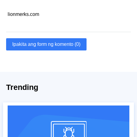
lionmerks.com
Ipakita ang form ng komento (0)
Trending