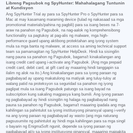
Libreng Pagsubok ng SpyHunter: Mahahalagang Tuntunin
at Kundisyon
Ang SpyHunter Trial ay para sa SpyHunter Pro o SpyHunter para sa
Mac at may kasamang maraming device (tulad ng nakasaad sa mga
promotional materials/pahina ng pagbili) para sa isang beses na 7-
araw na panahon ng Pagsubok, na nag-aalok ng komprehensibong
functionality sa pagtukoy at pag-alis ng malware, mga high-
performance guard upang aktibong protektahan ang iyong system
mula sa mga banta ng malware, at access sa aming technical support
team sa pamamagitan ng SpyHunter HelpDesk. Hindi ka sisingilin
nang pauna sa panahon ng Pagsubok, bagama't kinakailangan ang
isang credit card upang i-activate ang Pagsubok. (Ang mga prepaid
credit card, debit card, at gift card ay maaaring hindi tanggapin sa
ilalim ng alok na ito.) Ang kinakailangan para sa iyong paraan ng
pagbabayad ay upang makatulong na matiyak ang tuluy-tuloy at
walang patid na proteksyon sa seguridad sa panahon ng iyong
paglipat mula sa isang Pagsubok patungo sa isang bayad na
subscription kung sakaling magpasya kang bumili. Ang iyong paraan
ng pagbabayad ay hindi sisingilin ng halaga ng pagbabayad nang
pauna sa panahon ng Pagsubok, bagama't maaaring ipadala ang mga
kahilingan sa pahintulot sa iyong institusyong pinansyal upang i-verify
na ang iyong paraan ng pagbabayad ay wasto (ang mga naturang
pagsusumite ng pahintulot ay hindi mga kahilingan para sa mga singil
o bayarin ng EnigmaSoft ngunit, depende sa iyong paraan ng
pagbabayad at/o sa iyong institusyong pinansyal, maaaring maipakita