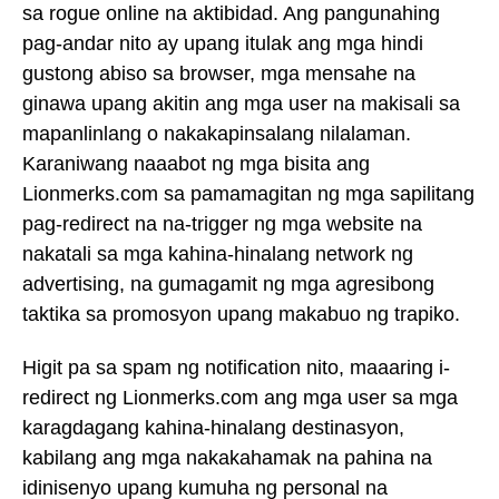
sa rogue online na aktibidad. Ang pangunahing
pag-andar nito ay upang itulak ang mga hindi
gustong abiso sa browser, mga mensahe na
ginawa upang akitin ang mga user na makisali sa
mapanlinlang o nakakapinsalang nilalaman.
Karaniwang naaabot ng mga bisita ang
Lionmerks.com sa pamamagitan ng mga sapilitang
pag-redirect na na-trigger ng mga website na
nakatali sa mga kahina-hinalang network ng
advertising, na gumagamit ng mga agresibong
taktika sa promosyon upang makabuo ng trapiko.
Higit pa sa spam ng notification nito, maaaring i-
redirect ng Lionmerks.com ang mga user sa mga
karagdagang kahina-hinalang destinasyon,
kabilang ang mga nakakahamak na pahina na
idinisenyo upang kumuha ng personal na