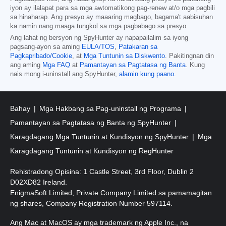
iyon ay ilalapat para sa mga awtomatikong pag-renew at/o mga pagbili
sa hinaharap. Ang presyo ay maaaring magbago, bagama't aabisuhan
ka namin nang maaga tungkol sa mga pagbabago sa presyo.
Ang lahat ng bersyon ng SpyHunter ay napapailalim sa iyong
pagsang-ayon sa aming
EULA/TOS
,
Patakaran sa
Pagkapribado/Cookie
, at
Mga Tuntunin sa Diskwento
. Pakitingnan din
ang aming
Mga FAQ
at
Pamantayan sa Pagtatasa ng Banta
. Kung
nais mong i-uninstall ang SpyHunter,
alamin kung paano
.
Bahay
Mga Hakbang sa Pag-uninstall ng Programa
Pamantayan sa Pagtatasa ng Banta ng SpyHunter
Karagdagang Mga Tuntunin at Kundisyon ng SpyHunter
Mga
Karagdagang Tuntunin at Kundisyon ng RegHunter
Rehistradong Opisina: 1 Castle Street, 3rd Floor, Dublin 2
D02XD82 Ireland.
EnigmaSoft Limited, Private Company Limited sa pamamagitan
ng shares, Company Registration Number 597114.
Ang Mac at MacOS ay mga trademark ng Apple Inc., na