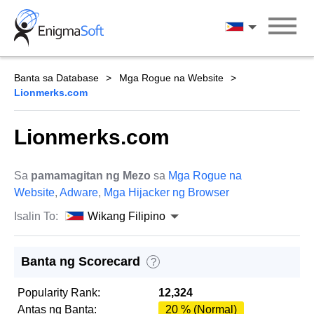
Skip
to
Wikang Filipin
content
Banta sa Database
Mga Rogue na Website
Lionmerks.com
Lionmerks.com
Sa
pamamagitan ng Mezo
sa
Mga Rogue na
Website
,
Adware
,
Mga Hijacker ng Browser
Isalin To:
Wikang Filipino
Banta ng Scorecard
?
Popularity Rank:
12,324
Antas ng Banta:
20 % (Normal)