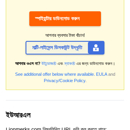
স্পাইহান্টার ডাউনলোড করুন
আপনার ব্যবসার টাকা বাঁচান!
মাল্টি-লাইসেন্স ডিসকাউন্ট উদ্ধৃতি
আপনার ওএস না?
উইন্ডোজ®
এবং
ম্যাক®
এর জন্য ডাউনলোড করুন।
See additional offer below where available.
EULA
and
Privacy/Cookie Policy
.
ইউআরএল
Lionmerks.com নিম্নলিখিত URL গুলি কল করতে পারে: