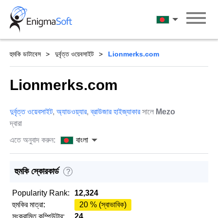
Skip
to
বাংলা
content
হুমকি ডাটাবেস
দুর্বৃত্ত ওয়েবসাইট
Lionmerks.com
Lionmerks.com
দুর্বৃত্ত ওয়েবসাইট
,
অ্যাডওয়্যার
,
ব্রাউজার হাইজ্যাকার
সালে
Mezo
দ্বারা
এতে অনুবাদ করুন:
বাংলা
হুমকি স্কোরকার্ড
?
Popularity Rank:
12,324
হুমকির মাত্রা:
20 % (স্বাভাবিক)
সংক্রামিত কম্পিউটার:
24