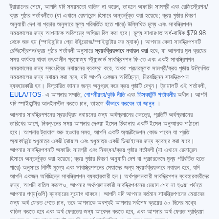
ট্রায়ালের শেষে, আপনি যদি সময়মতো বাতিল না করেন, তাহলে অফারিং সামগ্রী এবং রেজিস্ট্রেশন/
ক্রয় পৃষ্ঠার শর্তাবলীতে (যা এখানে রেফারেন্স হিসাবে অন্তর্ভুক্ত করা হয়েছে; ক্রয় পৃষ্ঠার বিবরণ
অনুযায়ী দেশ বা প্রচার অনুসারে মূল্য পরিবর্তিত হতে পারে) উল্লিখিত মূল্য এবং সাবস্ক্রিপশন
সময়কালের জন্য আপনাকে অবিলম্বে অগ্রিম বিল করা হবে। মূল্য সাধারণত অর্ধ-বার্ষিক
$79.98
থেকে শুরু হয় (স্পাইহান্টার প্রো উইন্ডোজ/স্পাইহান্টার ফর ম্যাক)। আপনার কেনা সাবস্ক্রিপশনটি
রেজিস্ট্রেশন/ক্রয় পৃষ্ঠার শর্তাবলী অনুসারে
স্বয়ংক্রিয়ভাবে নবায়ন করা
হবে, যা আপনার মূল ক্রয়ের
সময় কার্যকর থাকা তৎকালীন প্রযোজ্য স্ট্যান্ডার্ড সাবস্ক্রিপশন ফি-তে এবং একই সাবস্ক্রিপশন
সময়কালের জন্য স্বয়ংক্রিয় নবায়নের ব্যবস্থা করে, অথবা প্রচারমূলক সামগ্রী/ক্রয় পৃষ্ঠায় উল্লিখিত
সময়কালের জন্য নবায়ন করা হবে, যদি আপনি একজন অবিচ্ছিন্ন, নিরবচ্ছিন্ন সাবস্ক্রিপশন
ব্যবহারকারী হন। বিস্তারিত জানার জন্য অনুগ্রহ করে ক্রয় পৃষ্ঠাটি দেখুন। ট্রায়ালটি এই শর্তাবলী,
EULA/TOS-
এ আপনার সম্মতি,
গোপনীয়তা/কুকি নীতি
এবং
ডিসকাউন্ট শর্তাবলীর
অধীন। আপনি
যদি স্পাইহান্টার আনইনস্টল করতে চান, তাহলে
কীভাবে করবেন তা জানুন
।
আপনার সাবস্ক্রিপশনের স্বয়ংক্রিয় নবায়নের জন্য অর্থপ্রদানের ক্ষেত্রে, প্রতিটি অর্থপ্রদানের
তারিখের আগে, নিবন্ধনের সময় আপনার দেওয়া ইমেল ঠিকানায় একটি ইমেল অনুস্মারক পাঠানো
হবে। আপনার ট্রায়াল শুরু হওয়ার সময়, আপনি একটি অ্যাক্টিভেশন কোড পাবেন যা প্রতি
অ্যাকাউন্টে শুধুমাত্র একটি ট্রায়াল এবং শুধুমাত্র একটি ডিভাইসের জন্য ব্যবহার করা যাবে।
আপনার সাবস্ক্রিপশনটি অফারিং সামগ্রী এবং নিবন্ধন/ক্রয় পৃষ্ঠার শর্তাবলী (যা এখানে রেফারেন্স
হিসাবে অন্তর্ভুক্ত করা হয়েছে; ক্রয় পৃষ্ঠার বিবরণ অনুযায়ী দেশ বা প্রচারভেদে মূল্য পরিবর্তিত হতে
পারে) অনুসারে নির্দিষ্ট মূল্যে এবং সাবস্ক্রিপশনের মেয়াদের জন্য স্বয়ংক্রিয়ভাবে নবায়ন হবে, যদি
আপনি একজন অবিচ্ছিন্ন সাবস্ক্রিপশন ব্যবহারকারী হন। অর্থপ্রদানকারী সাবস্ক্রিপশন ব্যবহারকারীদের
জন্য, আপনি বাতিল করলেও, আপনার অর্থপ্রদানকারী সাবস্ক্রিপশনের মেয়াদ শেষ না হওয়া পর্যন্ত
আপনার পণ্য(গুলি) ব্যবহারের সুযোগ থাকবে। আপনি যদি আপনার বর্তমান সাবস্ক্রিপশনের মেয়াদের
জন্য অর্থ ফেরত পেতে চান, তবে আপনাকে অবশ্যই আপনার সর্বশেষ ক্রয়ের ৩০ দিনের মধ্যে
বাতিল করতে হবে এবং অর্থ ফেরতের জন্য আবেদন করতে হবে, এবং আপনার অর্থ ফেরত প্রক্রিয়া