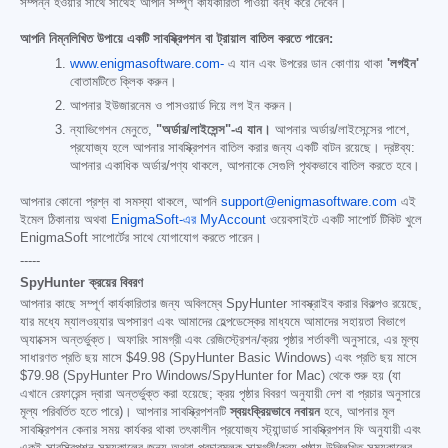
সম্পন্ন হওয়ার সাথে সাথেই আপনি সম্পূর্ণ কার্যকারিতা পাওয়া বন্ধ করে দেবেন।
আপনি নিম্নলিখিত উপায়ে একটি সাবস্ক্রিপশন বা ট্রায়াল বাতিল করতে পারেন:
www.enigmasoftware.com-
এ যান এবং উপরের ডান কোণায় থাকা
'লগইন'
বোতামটিতে ক্লিক করুন।
আপনার ইউজারনেম ও পাসওয়ার্ড দিয়ে লগ ইন করুন।
ন্যাভিগেশন মেনুতে,
"অর্ডার/লাইসেন্স"-এ যান।
আপনার অর্ডার/লাইসেন্সের পাশে,
প্রযোজ্য হলে আপনার সাবস্ক্রিপশন বাতিল করার জন্য একটি বাটন রয়েছে। দ্রষ্টব্য:
আপনার একাধিক অর্ডার/পণ্য থাকলে, আপনাকে সেগুলি পৃথকভাবে বাতিল করতে হবে।
আপনার কোনো প্রশ্ন বা সমস্যা থাকলে, আপনি
support@enigmasoftware.com
এই
ইমেল ঠিকানায় অথবা
EnigmaSoft-এর MyAccount
ওয়েবসাইটে একটি সাপোর্ট টিকিট খুলে
EnigmaSoft সাপোর্টের সাথে যোগাযোগ করতে পারেন।
-----
SpyHunter ক্রয়ের বিবরণ
আপনার কাছে সম্পূর্ণ কার্যকারিতার জন্য অবিলম্বে SpyHunter সাবস্ক্রাইব করার বিকল্পও রয়েছে,
যার মধ্যে ম্যালওয়্যার অপসারণ এবং আমাদের হেল্পডেস্কের মাধ্যমে আমাদের সহায়তা বিভাগে
অ্যাক্সেস অন্তর্ভুক্ত। অফারিং সামগ্রী এবং রেজিস্ট্রেশন/ক্রয় পৃষ্ঠার শর্তাবলী অনুসারে, এর মূল্য
সাধারণত প্রতি ছয় মাসে
$49.98
(SpyHunter Basic Windows) এবং প্রতি ছয় মাসে
$79.98
(SpyHunter Pro Windows/SpyHunter for Mac) থেকে শুরু হয় (যা
এখানে রেফারেন্স দ্বারা অন্তর্ভুক্ত করা হয়েছে; ক্রয় পৃষ্ঠার বিবরণ অনুযায়ী দেশ বা প্রচার অনুসারে
মূল্য পরিবর্তিত হতে পারে)। আপনার সাবস্ক্রিপশনটি
স্বয়ংক্রিয়ভাবে নবায়ন
হবে, আপনার মূল
সাবস্ক্রিপশন কেনার সময় কার্যকর থাকা তৎকালীন প্রযোজ্য স্ট্যান্ডার্ড সাবস্ক্রিপশন ফি অনুযায়ী এবং