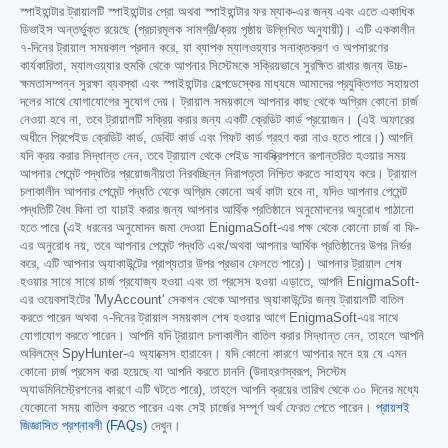
স্পাইহান্টার ট্রায়ালটি স্পাইহান্টার প্রো অথবা স্পাইহান্টার ফর ম্যাক-এর জন্য এবং এতে একাধিক
ডিভাইস অন্তর্ভুক্ত রয়েছে (প্রচারমূলক সামগ্রী/ক্রয় পৃষ্ঠায় উল্লিখিত অনুযায়ী)। এটি এককালীন
৭-দিনের ট্রায়াল সময়কাল প্রদান করে, যা ব্যাপক ম্যালওয়্যার সনাক্তকরণ ও অপসারণের
কার্যকারিতা, ম্যালওয়্যার হুমকি থেকে আপনার সিস্টেমকে সক্রিয়ভাবে সুরক্ষিত রাখার জন্য উচ্চ-
ক্ষমতাসম্পন্ন সুরক্ষা ব্যবস্থা এবং স্পাইহান্টার হেল্পডেস্কের মাধ্যমে আমাদের প্রযুক্তিগত সহায়তা
দলের সাথে যোগাযোগের সুযোগ দেয়। ট্রায়াল সময়কালে আপনার কাছ থেকে অগ্রিম কোনো চার্জ
নেওয়া হবে না, তবে ট্রায়ালটি সক্রিয় করার জন্য একটি ক্রেডিট কার্ড প্রয়োজন। (এই অফারের
অধীনে প্রিপেইড ক্রেডিট কার্ড, ডেবিট কার্ড এবং গিফট কার্ড গ্রহণ করা নাও হতে পারে।) আপনি
যদি ক্রয় করার সিদ্ধান্ত নেন, তবে ট্রায়াল থেকে পেইড সাবস্ক্রিপশনে রূপান্তরিত হওয়ার সময়
আপনার পেমেন্ট পদ্ধতির প্রয়োজনীয়তা নিরবচ্ছিন্ন নিরাপত্তা নিশ্চিত করতে সাহায্য করে। ট্রায়াল
চলাকালীন আপনার পেমেন্ট পদ্ধতি থেকে অগ্রিম কোনো অর্থ কাটা হবে না, যদিও আপনার পেমেন্ট
পদ্ধতিটি বৈধ কিনা তা যাচাই করার জন্য আপনার আর্থিক প্রতিষ্ঠানে অনুমোদনের অনুরোধ পাঠানো
হতে পারে (এই ধরনের অনুমোদন জমা দেওয়া EnigmaSoft-এর পক্ষ থেকে কোনো চার্জ বা ফি-
এর অনুরোধ নয়, তবে আপনার পেমেন্ট পদ্ধতি এবং/অথবা আপনার আর্থিক প্রতিষ্ঠানের উপর নির্ভর
করে, এটি আপনার অ্যাকাউন্টের প্রাপ্যতার উপর প্রভাব ফেলতে পারে)। আপনার ট্রায়াল শেষ
হওয়ার সাথে সাথে চার্জ প্রযোজ্য হওয়া এবং তা প্রসেস হওয়া এড়াতে, আপনি EnigmaSoft-
এর ওয়েবসাইটের 'MyAccount' সেকশন থেকে আপনার অ্যাকাউন্টের জন্য ট্রায়ালটি বাতিল
করতে পারেন অথবা ৭-দিনের ট্রায়াল সময়কাল শেষ হওয়ার আগে EnigmaSoft-এর সাথে
যোগাযোগ করতে পারেন। আপনি যদি ট্রায়াল চলাকালীন বাতিল করার সিদ্ধান্ত নেন, তাহলে আপনি
অবিলম্বে SpyHunter-এ অ্যাক্সেস হারাবেন। যদি কোনো কারণে আপনার মনে হয় যে এমন
কোনো চার্জ প্রসেস করা হয়েছে যা আপনি করতে চাননি (উদাহরণস্বরূপ, সিস্টেম
অ্যাডমিনিস্ট্রেশনের কারণে এটি ঘটতে পারে), তাহলে আপনি ক্রয়ের তারিখ থেকে ৩০ দিনের মধ্যে
যেকোনো সময় বাতিল করতে পারেন এবং সেই চার্জের সম্পূর্ণ অর্থ ফেরত পেতে পারেন।
প্রায়শই
জিজ্ঞাসিত প্রশ্নাবলী (FAQs)
দেখুন।