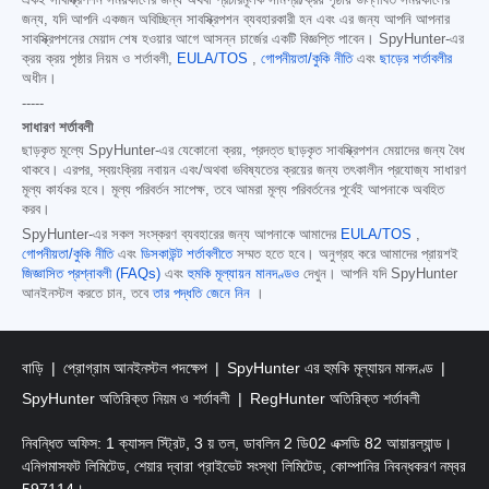
একই সাবস্ক্রিপশন সময়কালের জন্য অথবা প্রচারমূলক সামগ্রী/ক্রয় পৃষ্ঠায় উল্লিখিত সময়কালের
জন্য, যদি আপনি একজন অবিচ্ছিন্ন সাবস্ক্রিপশন ব্যবহারকারী হন এবং এর জন্য আপনি আপনার
সাবস্ক্রিপশনের মেয়াদ শেষ হওয়ার আগে আসন্ন চার্জের একটি বিজ্ঞপ্তি পাবেন। SpyHunter-এর
ক্রয় ক্রয় পৃষ্ঠার নিয়ম ও শর্তাবলী,
EULA/TOS
,
গোপনীয়তা/কুকি নীতি
এবং
ছাড়ের শর্তাবলীর
অধীন।
-----
সাধারণ শর্তাবলী
ছাড়কৃত মূল্যে SpyHunter-এর যেকোনো ক্রয়, প্রদত্ত ছাড়কৃত সাবস্ক্রিপশন মেয়াদের জন্য বৈধ
থাকবে। এরপর, স্বয়ংক্রিয় নবায়ন এবং/অথবা ভবিষ্যতের ক্রয়ের জন্য তৎকালীন প্রযোজ্য সাধারণ
মূল্য কার্যকর হবে। মূল্য পরিবর্তন সাপেক্ষ, তবে আমরা মূল্য পরিবর্তনের পূর্বেই আপনাকে অবহিত
করব।
SpyHunter-এর সকল সংস্করণ ব্যবহারের জন্য আপনাকে আমাদের
EULA/TOS
,
গোপনীয়তা/কুকি নীতি
এবং
ডিসকাউন্ট শর্তাবলীতে
সম্মত হতে হবে। অনুগ্রহ করে আমাদের প্রায়শই
জিজ্ঞাসিত প্রশ্নাবলী (FAQs)
এবং
হুমকি মূল্যায়ন মানদণ্ডও
দেখুন। আপনি যদি SpyHunter
আনইনস্টল করতে চান, তবে
তার পদ্ধতি জেনে নিন
।
বাড়ি
প্রোগ্রাম আনইনস্টল পদক্ষেপ
SpyHunter এর হুমকি মূল্যায়ন মানদণ্ড
SpyHunter অতিরিক্ত নিয়ম ও শর্তাবলী
RegHunter অতিরিক্ত শর্তাবলী
নিবন্ধিত অফিস: 1 ক্যাসল স্ট্রিট, 3 য় তল, ডাবলিন 2 ডি02 এক্সডি 82 আয়ারল্যান্ড।
এনিগমাসফট লিমিটেড, শেয়ার দ্বারা প্রাইভেট সংস্থা লিমিটেড, কোম্পানির নিবন্ধকরণ নম্বর