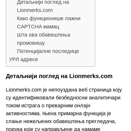
Детаљнији поглед на
Lionmerks.com
Како функционише лажни
CAPTCHA мамац
Шта ова обавештења
промовишу
Потенцијалне последице
УРЛ адресе
Детаљнији поглед на Lionmerks.com
Lionmerks.com је непоуздана веб страница коју
су идентификовали безбедносни аналитичари
током истрага о преварним онлајн
активностима. Њена примарна функција је
слање нежељених обавештења прегледача,
порука које су направљене да намаме