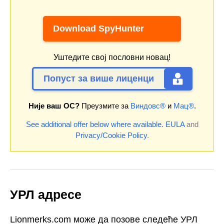
Download SpyHunter
Уштедите свој пословни новац!
Попуст за више лиценци
Није ваш ОС?
Преузмите за
Виндовс®
и
Мац®
.
See additional offer below where available.
EULA
and
Privacy/Cookie Policy
.
УРЛ адресе
Lionmerks.com може да позове следеће УРЛ