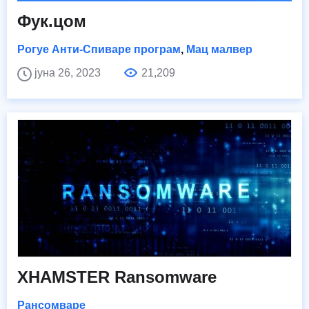
Фук.цом
Рогуе Анти-Спиваре програм
,
Мац малвер
јуна 26, 2023
21,209
XHAMSTER Ransomware
Рансомваре