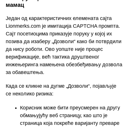
мамац
Један од карактеристичних елемената сајта
Lionmerks.com је имитација CAPTCHA промпта.
Сајт посетиоцима приказује поруку у којој их
позива да изаберу „Дозволи“ како би потврдили
да нису роботи. Ово уопште није процес
верификације, већ тактика друштвеног
инжењеринга намењена обезбеђивању дозвола
за обавештења.
Када се кликне на дугме „Дозволи“, појављује
се неколико ризика:
Корисник може бити преусмерен на другу
обмањујућу веб страницу, као што је
страница која покреће варијанту преваре