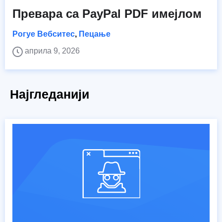
Превара са PayPal PDF имејлом
Рогуе Вебситес
,
Пецање
априла 9, 2026
Најгледанији