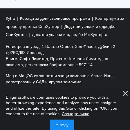
Кућа
Кораци за деинсталирање програма
Критеријуми за
процену претње СпиХунтер
Додатни услови и одредбе
СпиХунтер
Додатни услови и одредбе РегХунтер-а
Регистрован уред: 1 Цастле Стреет, 3рд Флоор, Дублин 2
Д02КСД82 Иреланд.
ЕнигмаСофт Лимитед, Привате Цомпани Лимитед по
акцијама, регистарски број компаније 597114.
Мац и МацОС су заштитни знаци компаније Аппле Инц.,
регистровани у САД и другим земљама.
Ауторско право 2016-
2026
. ЕнигмаСофт Лтд. Сва права
Enigmasoftware.com uses cookies to provide you with a
задржана.
better browsing experience and analyze how users navigate
and utilize the Site. By using this Site or clicking on "OK", you
consent to the use of cookies.
Сазнајте више
.