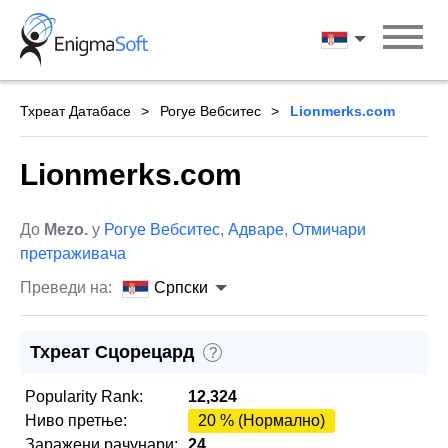
Skip
to
Српски
content
Тхреат Датабасе
Рогуе Вебситес
Lionmerks.com
Lionmerks.com
До
Mezo.
у
Рогуе Вебситес
,
Адваре
,
Отмичари
претраживача
Преведи на:
Српски
Тхреат Сцорецард
?
Popularity Rank:
12,324
Ниво претње:
20 % (Нормално)
Заражени рачунари:
24