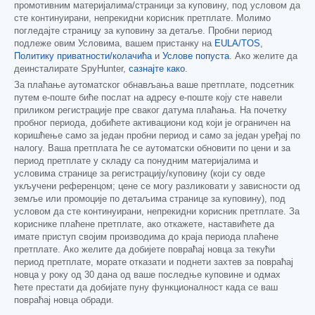
промотивним материјалима/страници за куповину, под условом да
сте континуирани, непрекидни корисник претплате. Молимо
погледајте страницу за куповину за детаље. Пробни период
подлеже овим Условима, вашем пристанку на
EULA/TOS
,
Политику приватности/колачића
и
Услове попуста
. Ако желите да
деинсталирате SpyHunter,
сазнајте како
.
За плаћање аутоматског обнављања ваше претплате, подсетник
путем е-поште биће послат на адресу е-поште коју сте навели
приликом регистрације пре сваког датума плаћања. На почетку
пробног периода, добићете активациони код који је ограничен на
коришћење само за један пробни период и само за један уређај по
налогу. Ваша претплата ће се аутоматски обновити по цени и за
период претплате у складу са понудним материјалима и
условима странице за регистрацију/куповину (који су овде
укључени референцом; цене се могу разликовати у зависности од
земље или промоције по детаљима странице за куповину), под
условом да сте континуирани, непрекидни корисник претплате. За
кориснике плаћене претплате, ако откажете, наставићете да
имате приступ својим производима до краја периода плаћене
претплате. Ако желите да добијете повраћај новца за текући
период претплате, морате отказати и поднети захтев за повраћај
новца у року од 30 дана од ваше последње куповине и одмах
ћете престати да добијате пуну функционалност када се ваш
повраћај новца обради.