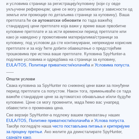
и условима странице за регистрацију/куповину (који су овде
укључени референцом; цене се могу разликовати у зависности од
земље или промоције по детаљима странице за куповину). Ваша
претплата ће
се аутоматски обновити
по тада важећој
стандардној цени претплате која важи у време ваше првобитне
куповине претплате и за исти временски период претплате или
како је наведено у промотивним материјалима/страници за
куповину, под условом да сте континуирани, непрекидни корисник
претплате и за коју ћете добити обавештење о предстојећим
трошковима пре истека ваше претплате. Куповина SpyHunter-а
подлеже условима и одредбама на страници за куповину,
EULA/TOS
,
Политици приватности/колачића
и
Условима попуста
.
------
Општи услови
Свака куповина за SpyHunter по сниженој цени важи за понуђени
период претплате са попустом. Након тога, примењиваће се тада
важеће стандардне цене за аутоматско обнављање и/или будуће
куповине. Цене се могу променити, мада ћемо вас унапред
обавестити о променама цена.
Све верзије SpyHunter-а подлежу вашем прихватању наших
EULA/TOS
,
Политике приватности/колачића
и
Услова попуста
.
Такође погледајте наша
често постављана питања
и
критеријуме
за процену претњи
. Ако желите да деинсталирате SpyHunter,
сазнајте како
.