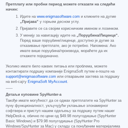
Претплату или пробни период можете отказати на следећи
начин:
Идите на
www.enigmasoftware.com
и кликните на дугме
„Пријава“
у горњем десном углу.
Пријавите се са својим корисничким именом и лозинком.
У менију за навигацију идите на
„Поруџбина/Лиценце“.
Поред ваше поруџбине/лиценце, доступно је дугме за
отказивање претплате, ако је потребно. Напомена: Ако
имате више поруџбина/производа, мораћете да их
откажете појединачно.
Уколико имате било каквих питања или проблема, можете
контактирати подршку компаније EnigmaSoft путем е-поште на
support@enigmasoftware.com
или отварањем захтева за подршку
на веб-сајту
EnigmaSoft MyAccount
.
------
Детаљи куповине SpyHunter-а
Такође имате могућност да се одмах претплатите на SpyHunter за
пуну функционалност, укључујући уклањање злонамерног
софтвера и приступ нашем одељењу за подршку путем нашег
HelpDesk-а, обично по цени од
$49.98
полугодишње (SpyHunter
Basic Windows) и
$79.98
полугодишње (SpyHunter Pro
Windows/SpyHunter за Mac) у складу са понуђеним материјалима