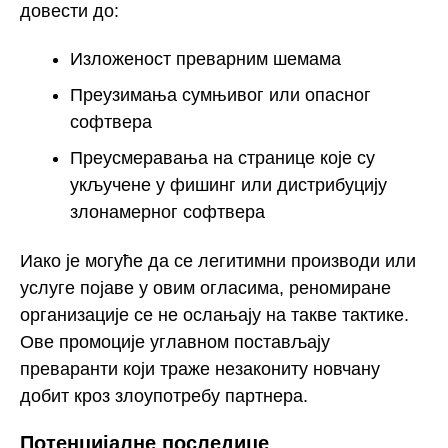
довести до:
Изложеност преварним шемама
Преузимања сумњивог или опасног
софтвера
Преусмеравања на странице које су
укључене у фишинг или дистрибуцију
злонамерног софтвера
Иако је могуће да се легитимни производи или
услуге појаве у овим огласима, реномиране
организације се не ослањају на такве тактике.
Ове промоције углавном постављају
преваранти који траже незакониту новчану
добит кроз злоупотребу партнера.
Потенцијалне последице