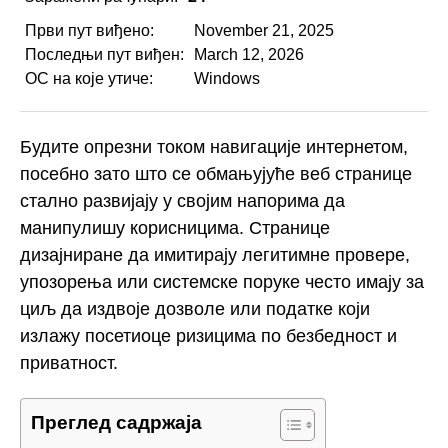
Први пут виђено:
November 21, 2025
Последњи пут виђен:
March 12, 2026
ОС на које утиче:
Windows
Будите опрезни током навигације интернетом,
посебно зато што се обмањујуће веб странице
стално развијају у својим напорима да
манипулишу корисницима. Странице
дизајниране да имитирају легитимне провере,
упозорења или системске поруке често имају за
циљ да издвоје дозволе или податке који
излажу посетиоце ризицима по безбедност и
приватност.
Преглед садржаја