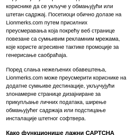
кориснике да се укључе у обмањујући или
штетан садржај. Посетиоци обично долазе на
Lionmerks.com путем присилних
преусмеравања која покрећу веб странице
повезане са сумњивим рекламним мрежама,
које користе агресивне тактике промоције за
генерисање саобраћаја.
Поред слања нежељених обавештења,
Lionmerks.com може преусмерити кориснике на
додатне сумњиве дестинације, укључујући
злонамерне странице дизајниране за
прикупљање личних података, ширење
обмањујућег садржаја или подстицање
инсталације штетног софтвера.
Како функционише лажни CAPTCHA