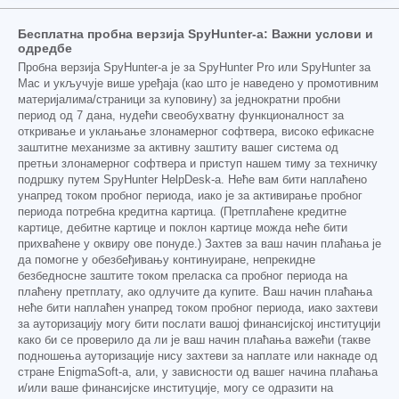
Бесплатна пробна верзија SpyHunter-а: Важни услови и
одредбе
Пробна верзија SpyHunter-а је за SpyHunter Pro или SpyHunter за
Mac и укључује више уређаја (као што је наведено у промотивним
материјалима/страници за куповину) за једнократни пробни
период од 7 дана, нудећи свеобухватну функционалност за
откривање и уклањање злонамерног софтвера, високо ефикасне
заштитне механизме за активну заштиту вашег система од
претњи злонамерног софтвера и приступ нашем тиму за техничку
подршку путем SpyHunter HelpDesk-а. Неће вам бити наплаћено
унапред током пробног периода, иако је за активирање пробног
периода потребна кредитна картица. (Претплаћене кредитне
картице, дебитне картице и поклон картице можда неће бити
прихваћене у оквиру ове понуде.) Захтев за ваш начин плаћања је
да помогне у обезбеђивању континуиране, непрекидне
безбедносне заштите током преласка са пробног периода на
плаћену претплату, ако одлучите да купите. Ваш начин плаћања
неће бити наплаћен унапред током пробног периода, иако захтеви
за ауторизацију могу бити послати вашој финансијској институцији
како би се проверило да ли је ваш начин плаћања важећи (такве
подношења ауторизације нису захтеви за наплате или накнаде од
стране EnigmaSoft-а, али, у зависности од вашег начина плаћања
и/или ваше финансијске институције, могу се одразити на