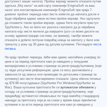
доступност вашег налога). Пробну верзију можете отказати путем
одељка „Мој налог“ на веб-сајту компаније EnigmaSoft за ваш
налог или контактирањем компаније EnigmaSoft пре краја 7-
дневног пробног периода како бисте избегли да наплата доспе и
буде обрађена одмах након истека пробне верзије. Ако одлучите
да откажете током пробне верзије, одмах ћете изгубити приступ
SpyHunter-у. Ако из било ког разлога сматрате да је обрађена
наплата коју нисте желели да извршите (што се може десити на
основу администрације система, на пример), такође можете
отказати и добити потпуни повраћај новца за наплату у било ком
тренутку у року од 30 дана од датума куповине. Погледајте
честа
питања
.
На крају пробног периода, биће вам одмах наплаћено унапред по
цени и за период претплате како је наведено у понудним
материјалима и условима странице за регистрацију/куповину (који
су овде укључени референцом; цене се могу разликовати у
зависности од земље или промоције по детаљима странице за
куповину) ако нисте благовремено отказали. Цена обично почиње
од
$79.98
полугодишње (SpyHunter Pro Windows/SpyHunter за
Mac). Ваша купљена претплата ће се
аутоматски обновити
у
складу са условима странице за регистрацију/куповину, који
предвиђају аутоматско обнављање по тада важећој стандардној
накнади за претплату која је на снази у време ваше првобитне
куповине и за исти период претплате или како је наведено у