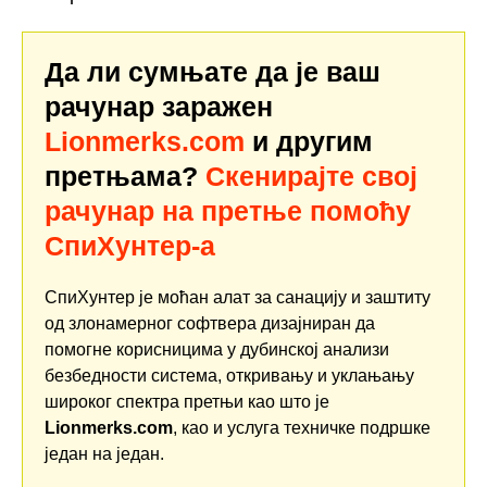
Да ли сумњате да је ваш
рачунар заражен
Lionmerks.com
и другим
претњама?
Скенирајте свој
рачунар на претње помоћу
СпиХунтер-а
СпиХунтер је моћан алат за санацију и заштиту
од злонамерног софтвера дизајниран да
помогне корисницима у дубинској анализи
безбедности система, откривању и уклањању
широког спектра претњи као што је
Lionmerks.com
, као и услуга техничке подршке
један на један.