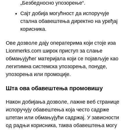
„Безбедносно упозорење“.
Сајт добија могућност да испоручује
стална обавештења директно на уређај
корисника.
Ове дозволе дају оператерима који стоје иза
Lionmerks.com широк приступ за слање
обмањујућег материјала који се појављује као
легитимна системска упозорења, понуде,
упозорења или промоције.
Шта ова обавештења промовишу
Након добијања дозволе, лажне веб странице
испоручују обавештења која често садрже
штетан или обмањујући садржај. У зависности
од радњи корисника, таква обавештења могу