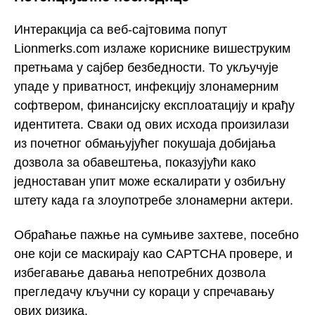
Интеракција са веб-сајтовима попут
Lionmerks.com излаже кориснике вишеструким
претњама у сајбер безбедности. То укључује
упаде у приватност, инфекцију злонамерним
софтвером, финансијску експлоатацију и крађу
идентитета. Сваки од ових исхода произилази
из почетног обмањујућег покушаја добијања
дозвола за обавештења, показујући како
једноставан упит може ескалирати у озбиљну
штету када га злоупотребе злонамерни актери.
Обраћање пажње на сумњиве захтеве, посебно
оне који се маскирају као CAPTCHA провере, и
избегавање давања непотребних дозвола
прегледачу кључни су кораци у спречавању
ових ризика.