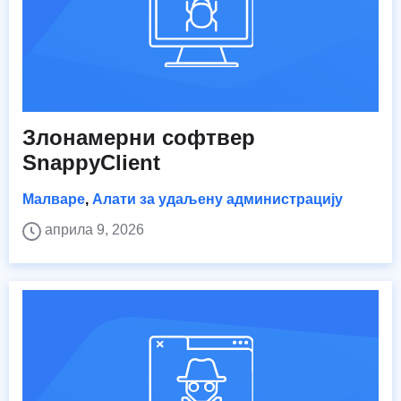
Злонамерни софтвер
SnappyClient
Малваре
,
Алати за удаљену администрацију
априла 9, 2026