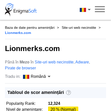
Skip
to
Română
content
Baza de date pentru amenințări
Site-uri web necinstite
Lionmerks.com
Lionmerks.com
Până în
Mezo
în
Site-uri web necinstite
,
Adware
,
Pirate de browser
Tradu in:
Română
Tabloul de scor amenințări
?
Popularity Rank:
12,324
Nivel de amenintare:
20 % (Normal)