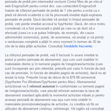
perioada de probă prin intermediul secțiunii Contul Meu de pe site-ul
web EnigmaSoft pentru contul dvs. sau contactând EnigmaSoft
înainte de sfârșitul perioadei de probă de 7 zile pentru a evita ca o
plată să devină scadentă și să fie procesată imediat după expirarea
perioadei de probă. Dacă decideți să anulați în timpul perioadei de
probă, veți pierde imediat accesul la SpyHunter. Dacă, din orice motiv,
considerați că a fost procesată o plată pe care nu ați dorit să o
efectuați (ceea ce s-ar putea întâmpla, de exemplu, din cauza
administrării sistemului), puteți, de asemenea, să anulați și să primiți
o rambursare completă a plății în orice moment în termen de 30 de
zile de la data plății achiziției. Consultați
Întrebările frecvente
.
La sfârșitul perioadei de probă, veți fi facturat în avans imediat la
prețul și pentru perioada de abonament, așa cum sunt stabilite în
materialele ofertei și în termenii paginii de înregistrare/achiziție (care
sunt încorporate aici prin referință; prețurile pot varia în funcție de țară
sau de promoție, în funcție de detaliile paginii de achiziție), dacă nu ați
anulat la timp. Prețurile încep de obicei de la
$79.98
semestrial
(SpyHunter Pro Windows/SpyHunter pentru Mac). Abonamentul
achiziționat va fi
reînnoit automat
în conformitate cu termenii paginii
de înregistrare/achiziție, care prevăd reînnoiri automate la taxa de
abonament standard aplicabilă la momentul achiziției inițiale și pentru
aceeași perioadă de abonament sau așa cum este stabilit în
materialele promoționale/pagina de achiziție, cu condiția să fiți un
utilizator de abonament continuu, neîntrerupt. Vă rugăm să consultați