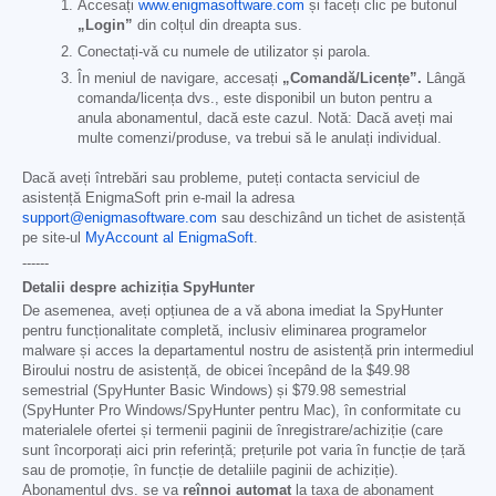
Accesați
www.enigmasoftware.com
și faceți clic pe butonul
„Login”
din colțul din dreapta sus.
Conectați-vă cu numele de utilizator și parola.
În meniul de navigare, accesați
„Comandă/Licențe”.
Lângă
comanda/licența dvs., este disponibil un buton pentru a
anula abonamentul, dacă este cazul. Notă: Dacă aveți mai
multe comenzi/produse, va trebui să le anulați individual.
Dacă aveți întrebări sau probleme, puteți contacta serviciul de
asistență EnigmaSoft prin e-mail la adresa
support@enigmasoftware.com
sau deschizând un tichet de asistență
pe site-ul
MyAccount al EnigmaSoft
.
------
Detalii despre achiziția SpyHunter
De asemenea, aveți opțiunea de a vă abona imediat la SpyHunter
pentru funcționalitate completă, inclusiv eliminarea programelor
malware și acces la departamentul nostru de asistență prin intermediul
Biroului nostru de asistență, de obicei începând de la
$49.98
semestrial (SpyHunter Basic Windows) și
$79.98
semestrial
(SpyHunter Pro Windows/SpyHunter pentru Mac), în conformitate cu
materialele ofertei și termenii paginii de înregistrare/achiziție (care
sunt încorporați aici prin referință; prețurile pot varia în funcție de țară
sau de promoție, în funcție de detaliile paginii de achiziție).
Abonamentul dvs. se va
reînnoi automat
la taxa de abonament