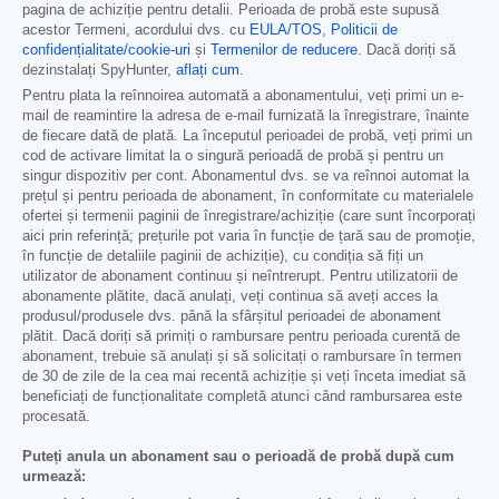
pagina de achiziție pentru detalii. Perioada de probă este supusă
acestor Termeni, acordului dvs. cu
EULA/TOS
,
Politicii de
confidențialitate/cookie-uri
și
Termenilor de reducere
. Dacă doriți să
dezinstalați SpyHunter,
aflați cum
.
Pentru plata la reînnoirea automată a abonamentului, veți primi un e-
mail de reamintire la adresa de e-mail furnizată la înregistrare, înainte
de fiecare dată de plată. La începutul perioadei de probă, veți primi un
cod de activare limitat la o singură perioadă de probă și pentru un
singur dispozitiv per cont. Abonamentul dvs. se va reînnoi automat la
prețul și pentru perioada de abonament, în conformitate cu materialele
ofertei și termenii paginii de înregistrare/achiziție (care sunt încorporați
aici prin referință; prețurile pot varia în funcție de țară sau de promoție,
în funcție de detaliile paginii de achiziție), cu condiția să fiți un
utilizator de abonament continuu și neîntrerupt. Pentru utilizatorii de
abonamente plătite, dacă anulați, veți continua să aveți acces la
produsul/produsele dvs. până la sfârșitul perioadei de abonament
plătit. Dacă doriți să primiți o rambursare pentru perioada curentă de
abonament, trebuie să anulați și să solicitați o rambursare în termen
de 30 de zile de la cea mai recentă achiziție și veți înceta imediat să
beneficiați de funcționalitate completă atunci când rambursarea este
procesată.
Puteți anula un abonament sau o perioadă de probă după cum
urmează: