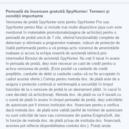
Perioadă de încercare gratuită SpyHunter: Termeni și
condiții importante
Versiunea de probă SpyHunter este pentru SpyHunter Pro sau
SpyHunter pentru Mac și include mai multe dispozitive (așa cum este
menționat în materialele promoționale/pagina de achiziție) pentru o
perioadă de probă unică de 7 zile, oferind funcționalități complete de
detectare și eliminare a programelor malware, măsuri de protecție de
înaltă performanță pentru a vă proteja activ sistemul de amenințările
malware și acces la echipa noastră de asistență tehnică prin
intermediul Biroului de asistență SpyHunter. Nu veți fi taxat în avans
în perioada de probă, deși este necesar un card de credit pentru a
activa versiunea de probă. (Este posibil ca cardurile de credit
preplătite, cardurile de debit și cardurile cadou să nu fie acceptate în
cadrul acestei oferte.) Cerința pentru metoda dvs. de plată este de a
asigura o protecție continuă și neîntreruptă a securității în timpul
tranziției de la o versiune de probă la un abonament plătit, în cazul în
care decideți să achiziționați. Metoda dvs. de plată nu va fi taxată cu
o sumă de plată în avans în timpul perioadei de probă, deși solicitările
de autorizare pot fi trimise instituției dvs. financiare pentru a verifica
dacă metoda dvs. de plată este validă (astfel de trimiteri de autorizare
nu sunt solicitări de taxe sau comisioane din partea EnigmaSoft, dar,
în funcție de metoda dvs. de plată și/sau de instituția dvs. financiară,
acestea pot reflecta disponibilitatea contului dvs.). Puteți anula