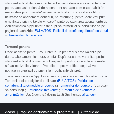
standard aplicabilă la momentul achiziției inițiale a abonamentului și
pentru aceeași perioadă de abonament sau așa cum este stabilit în
materialele promoționale/pagina de achiziție, cu condiția să fiți un
utilizator de abonament continuu, neîntrerupt și pentru care veți primi
o notificare privind taxele viitoare înainte de expirarea abonamentului.
Achiziționarea SpyHunter este supusă termenilor și condițiilor de pe
pagina de achiziție,
EULA/TOS
,
Politicii de confidențialitate/cookie-uri
și
Termenilor de reducere
.
------
Termeni generali
Orice achiziție pentru SpyHunter la un preț redus este valabilă pe
durata abonamentului redus oferită. După aceea, se va aplica prețul
standard aplicabil la momentul respectiv pentru reînnoirile automate
și/sau achizițiile viitoare. Prețurile se pot modifica, deși vă vom
notifica în prealabil cu privire la modificările de preț.
Toate versiunile de SpyHunter sunt supuse acceptării de către dvs. a
Termenilor și condițiilor de utilizare
(EULA/TOS)
,
Politicii de
confidențialitate/modulelor cookie
și
Termenilor de reducere
. Vă rugăm
să consultați și
Întrebările frecvente
și
Criteriile de evaluare a
amenințărilor
. Dacă doriți să dezinstalați SpyHunter,
aflați cum
.
Acasă
Pașii de dezinstalare a programului
Criteriile de