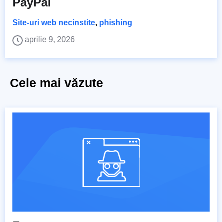
PayPal
Site-uri web necinstite
,
phishing
aprilie 9, 2026
Cele mai văzute