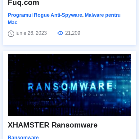
Fuq.com
Programul Rogue Anti-Spyware
,
Malware pentru
Mac
iunie 26, 2023
21,209
XHAMSTER Ransomware
Ransomware