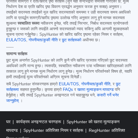
प्रस्ताव सामग्री र दर्ता/खरीद पृष्ठ सर्तहरू (जुन यहाँ सन्दर्भद्वारा समावेश गरिएको छ; मूल्य
निर्धारण देश वा प्रति खरिद पृष्ठ विवरण प्रवर्द्धन अनुसार फरक हुन सक्छ) अनुसार।
तपाईंको सदस्यता तपाईंको मूल खरिद सदस्यताको समयमा र उही सदस्यता समय अवधिको
लागि वा प्रवर्द्धन सामग्री/खरीद पृष्ठमा उल्लेख गरिए अनुसार लागू हुने मानक सदस्यता
शुल्कमा
स्वचालित रूपमा
नवीकरण हुनेछ, यदि तपाईं निरन्तर, निर्बाध सदस्यता प्रयोगकर्ता
हुनुहुन्छ र जसको लागि तपाईंले आफ्नो सदस्यताको म्याद सकिनु अघि आगामी शुल्कहरूको
सूचना प्राप्त गर्नुहुनेछ। SpyHunter को खरिद खरिद पृष्ठमा रहेका नियम र सर्तहरू,
EULA/TOS
,
गोपनीयता/कुकी नीति
र
छुट सर्तहरूको
अधीनमा छ।
------
सामान्य सर्तहरू
छुट मूल्य अन्तर्गत SpyHunter को लागि कुनै पनि खरिद प्रस्ताव गरिएको छुट सदस्यता
अवधिको लागि मान्य हुन्छ। त्यसपछि, स्वचालित नवीकरण र/वा भविष्यका खरिदहरूको लागि
तत्काल लागू हुने मानक मूल्य निर्धारण लागू हुनेछ। मूल्य निर्धारण परिवर्तनको विषय हो, यद्यपि
हामी तपाईंलाई मूल्य परिवर्तनको अग्रिम सूचना दिनेछौं।
सबै SpyHunter संस्करणहरू हाम्रो
EULA/TOS
,
गोपनीयता/कुकी नीति
, र
छुट
सर्तहरूमा
सहमत हुनुपर्नेछ। कृपया हाम्रो
FAQs
र
खतरा मूल्याङ्कन मापदण्ड
पनि
हेर्नुहोस्। यदि तपाईं SpyHunter अनइन्स्टल गर्न चाहनुहुन्छ भने,
कसरी गर्ने भनेर
जान्नुहोस्
।
घर
कार्यक्रम अनइन्स्टल चरणहरू
SpyHunter को खतरा मूल्याङ्कन
मापदण्ड
SpyHunter अतिरिक्त नियम र सर्तहरू
RegHunter अतिरिक्त