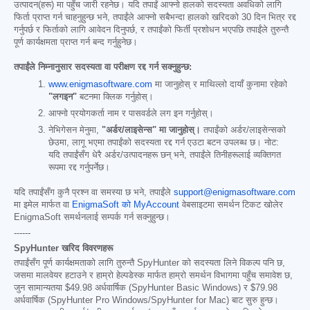
उत्पादन(हरू) मा पहुँच जारी रहनेछ। यदि तपाईं आफ्नो हालको सदस्यता अवधिको लागि
फिर्ता प्राप्त गर्न चाहनुहुन्छ भने, तपाईंले आफ्नो सबैभन्दा हालको खरिदको 30 दिन भित्र रद्द
गर्नुपर्छ र फिर्ताको लागि आवेदन दिनुपर्छ, र तपाईंको फिर्ती प्रशोधन भएपछि तपाईंले तुरुन्तै
पूर्ण कार्यक्षमता प्राप्त गर्न बन्द गर्नुहुनेछ।
तपाईंले निम्नानुसार सदस्यता वा परीक्षण रद्द गर्न सक्नुहुन्छ:
www.enigmasoftware.com
मा जानुहोस् र माथिल्लो दायाँ कुनामा रहेको
"लगइन"
बटनमा क्लिक गर्नुहोस्।
आफ्नो प्रयोगकर्ता नाम र पासवर्डले लग इन गर्नुहोस्।
नेभिगेसन मेनुमा,
"अर्डर/लाइसेन्स" मा जानुहोस्।
तपाईंको अर्डर/लाइसेन्सको
छेउमा, लागू भएमा तपाईंको सदस्यता रद्द गर्न एउटा बटन उपलब्ध छ। नोट:
यदि तपाईंसँग धेरै अर्डर/उत्पादनहरू छन् भने, तपाईंले तिनीहरूलाई व्यक्तिगत
रूपमा रद्द गर्नुपर्नेछ।
यदि तपाईंसँग कुनै प्रश्न वा समस्या छ भने, तपाईंले
support@enigmasoftware.com
मा इमेल मार्फत वा
EnigmaSoft को MyAccount
वेबसाइटमा समर्थन टिकट खोलेर
EnigmaSoft समर्थनलाई सम्पर्क गर्न सक्नुहुन्छ।
------
SpyHunter खरिद विवरणहरू
तपाईंसँग पूर्ण कार्यक्षमताको लागि तुरुन्तै SpyHunter को सदस्यता लिने विकल्प पनि छ,
जसमा मालवेयर हटाउने र हाम्रो हेल्पडेस्क मार्फत हाम्रो समर्थन विभागमा पहुँच समावेश छ,
जुन सामान्यतया
$49.98
अर्धवार्षिक (SpyHunter Basic Windows) र
$79.98
अर्धवार्षिक (SpyHunter Pro Windows/SpyHunter for Mac) बाट सुरु हुन्छ।