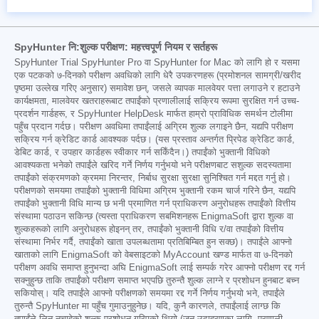
SpyHunter नि:शुल्क परीक्षण: महत्त्वपूर्ण नियम र सर्तहरू
SpyHunter Trial SpyHunter Pro वा SpyHunter for Mac को लागि हो र यसमा
एक पटकको ७-दिनको परीक्षण अवधिको लागि धेरै उपकरणहरू (प्रमोशनल सामग्री/खरीद
पृष्ठमा उल्लेख गरिए अनुसार) समावेश छन्, जसले व्यापक मालवेयर पत्ता लगाउने र हटाउने
कार्यक्षमता, मालवेयर खतराहरूबाट तपाईंको प्रणालीलाई सक्रिय रूपमा सुरक्षित गर्न उच्च-
प्रदर्शन गार्डहरू, र SpyHunter HelpDesk मार्फत हाम्रो प्राविधिक समर्थन टोलीमा
पहुँच प्रदान गर्दछ। परीक्षण अवधिमा तपाईंलाई अग्रिम शुल्क लगाइने छैन, यद्यपि परीक्षण
सक्रिय गर्न क्रेडिट कार्ड आवश्यक पर्दछ। (यस प्रस्ताव अन्तर्गत प्रिपेड क्रेडिट कार्ड,
डेबिट कार्ड, र उपहार कार्डहरू स्वीकार गर्न सकिँदैन।) तपाईंको भुक्तानी विधिको
आवश्यकता भनेको तपाईंले खरिद गर्ने निर्णय गर्नुभयो भने परीक्षणबाट सशुल्क सदस्यतामा
तपाईंको संक्रमणको क्रममा निरन्तर, निर्बाध सुरक्षा सुरक्षा सुनिश्चित गर्न मद्दत गर्नु हो।
परीक्षणको समयमा तपाईंको भुक्तानी विधिमा अग्रिम भुक्तानी रकम चार्ज गरिने छैन, यद्यपि
तपाईंको भुक्तानी विधि मान्य छ भनी प्रमाणित गर्न प्राधिकरण अनुरोधहरू तपाईंको वित्तीय
संस्थामा पठाउन सकिन्छ (त्यस्ता प्राधिकरण सबमिशनहरू EnigmaSoft द्वारा शुल्क वा
शुल्कहरूको लागि अनुरोधहरू होइनन् तर, तपाईंको भुक्तानी विधि र/वा तपाईंको वित्तीय
संस्थामा निर्भर गर्दै, तपाईंको खाता उपलब्धतामा प्रतिबिम्बित हुन सक्छ)। तपाईंले आफ्नो
खाताको लागि EnigmaSoft को वेबसाइटको MyAccount खण्ड मार्फत वा ७-दिनको
परीक्षण अवधि समाप्त हुनुभन्दा अघि EnigmaSoft लाई सम्पर्क गरेर आफ्नो परीक्षण रद्द गर्न
सक्नुहुन्छ ताकि तपाईंको परीक्षण समाप्त भएपछि तुरुन्तै शुल्क लाग्ने र प्रशोधन हुनबाट बच्न
सकियोस्। यदि तपाईंले आफ्नो परीक्षणको समयमा रद्द गर्ने निर्णय गर्नुभयो भने, तपाईंले
तुरुन्तै SpyHunter मा पहुँच गुमाउनुहुनेछ। यदि, कुनै कारणले, तपाईंलाई लाग्छ कि