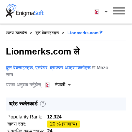
Skip
to
नेपाली
content
खतरा डाटाबेस
दुष्ट वेबसाइटहरू
Lionmerks.com ले
Lionmerks.com ले
दुष्ट वेबसाइटहरू
,
एडवेयर
,
ब्राउजर अपहरणकर्ताहरू
मा
Mezo
सम्म
यसमा अनुवाद गर्नुहोस्:
नेपाली
थ्रेट स्कोरकार्ड
?
Popularity Rank:
12,324
खतरा स्तर:
20 % (सामान्य)
संक्रमित कम्प्युटरहरू:
24