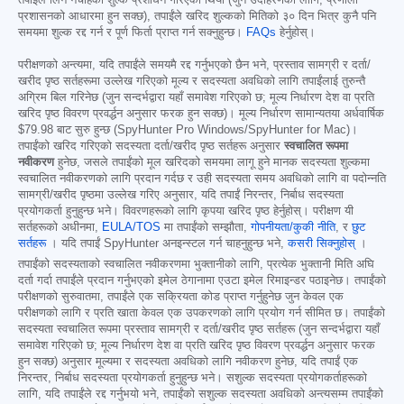
तपाईंले लिन नचाहेको शुल्क प्रशोधन गरिएको थियो (जुन उदाहरणका लागि, प्रणाली
प्रशासनको आधारमा हुन सक्छ), तपाईंले खरिद शुल्कको मितिको ३० दिन भित्र कुनै पनि
समयमा शुल्क रद्द गर्न र पूर्ण फिर्ता प्राप्त गर्न सक्नुहुन्छ।
FAQs
हेर्नुहोस्।
परीक्षणको अन्त्यमा, यदि तपाईंले समयमै रद्द गर्नुभएको छैन भने, प्रस्ताव सामग्री र दर्ता/
खरीद पृष्ठ सर्तहरूमा उल्लेख गरिएको मूल्य र सदस्यता अवधिको लागि तपाईंलाई तुरुन्तै
अग्रिम बिल गरिनेछ (जुन सन्दर्भद्वारा यहाँ समावेश गरिएको छ; मूल्य निर्धारण देश वा प्रति
खरिद पृष्ठ विवरण प्रवर्द्धन अनुसार फरक हुन सक्छ)। मूल्य निर्धारण सामान्यतया अर्धवार्षिक
$79.98
बाट सुरु हुन्छ (SpyHunter Pro Windows/SpyHunter for Mac)।
तपाईंको खरिद गरिएको सदस्यता दर्ता/खरीद पृष्ठ सर्तहरू अनुसार
स्वचालित रूपमा
नवीकरण
हुनेछ, जसले तपाईंको मूल खरिदको समयमा लागू हुने मानक सदस्यता शुल्कमा
स्वचालित नवीकरणको लागि प्रदान गर्दछ र उही सदस्यता समय अवधिको लागि वा पदोन्नति
सामग्री/खरीद पृष्ठमा उल्लेख गरिए अनुसार, यदि तपाईं निरन्तर, निर्बाध सदस्यता
प्रयोगकर्ता हुनुहुन्छ भने। विवरणहरूको लागि कृपया खरिद पृष्ठ हेर्नुहोस्। परीक्षण यी
सर्तहरूको अधीनमा,
EULA/TOS
मा तपाईंको सम्झौता,
गोपनीयता/कुकी नीति
, र
छुट
सर्तहरू
। यदि तपाईं SpyHunter अनइन्स्टल गर्न चाहनुहुन्छ भने,
कसरी सिक्नुहोस्
।
तपाईंको सदस्यताको स्वचालित नवीकरणमा भुक्तानीको लागि, प्रत्येक भुक्तानी मिति अघि
दर्ता गर्दा तपाईंले प्रदान गर्नुभएको इमेल ठेगानामा एउटा इमेल रिमाइन्डर पठाइनेछ। तपाईंको
परीक्षणको सुरुवातमा, तपाईंले एक सक्रियता कोड प्राप्त गर्नुहुनेछ जुन केवल एक
परीक्षणको लागि र प्रति खाता केवल एक उपकरणको लागि प्रयोग गर्न सीमित छ। तपाईंको
सदस्यता स्वचालित रूपमा प्रस्ताव सामग्री र दर्ता/खरीद पृष्ठ सर्तहरू (जुन सन्दर्भद्वारा यहाँ
समावेश गरिएको छ; मूल्य निर्धारण देश वा प्रति खरिद पृष्ठ विवरण प्रवर्द्धन अनुसार फरक
हुन सक्छ) अनुसार मूल्यमा र सदस्यता अवधिको लागि नवीकरण हुनेछ, यदि तपाईं एक
निरन्तर, निर्बाध सदस्यता प्रयोगकर्ता हुनुहुन्छ भने। सशुल्क सदस्यता प्रयोगकर्ताहरूको
लागि, यदि तपाईंले रद्द गर्नुभयो भने, तपाईंको सशुल्क सदस्यता अवधिको अन्त्यसम्म तपाईंको