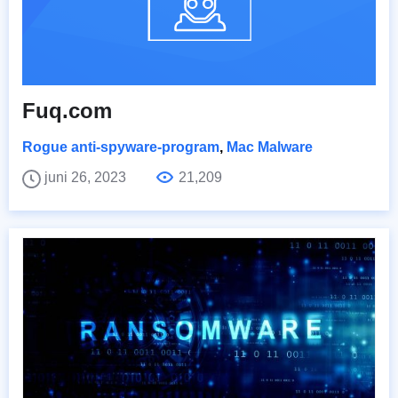
Fuq.com
Rogue anti-spyware-program
,
Mac Malware
juni 26, 2023
21,209