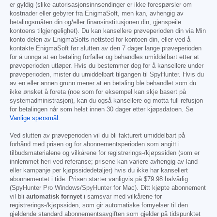
er gyldig (slike autorisasjonsinnsendinger er ikke forespørsler om
kostnader eller gebyrer fra EnigmaSoft, men kan, avhengig av
betalingsmåten din og/eller finansinstitusjonen din, gjenspeile
kontoens tilgjengelighet). Du kan kansellere prøveperioden din via Min
konto-delen av EnigmaSofts nettsted for kontoen din, eller ved å
kontakte EnigmaSoft før slutten av den 7 dager lange prøveperioden
for å unngå at en betaling forfaller og behandles umiddelbart etter at
prøveperioden utløper. Hvis du bestemmer deg for å kansellere under
prøveperioden, mister du umiddelbart tilgangen til SpyHunter. Hvis du
av en eller annen grunn mener at en betaling ble behandlet som du
ikke ønsket å foreta (noe som for eksempel kan skje basert på
systemadministrasjon), kan du også kansellere og motta full refusjon
for betalingen når som helst innen 30 dager etter kjøpsdatoen. Se
Vanlige spørsmål
.
Ved slutten av prøveperioden vil du bli fakturert umiddelbart på
forhånd med prisen og for abonnementsperioden som angitt i
tilbudsmaterialene og vilkårene for registrerings-/kjøpssiden (som er
innlemmet heri ved referanse; prisene kan variere avhengig av land
eller kampanje per kjøpssidedetaljer) hvis du ikke har kansellert
abonnementet i tide. Prisen starter vanligvis på
$79.98
halvårlig
(SpyHunter Pro Windows/SpyHunter for Mac). Ditt kjøpte abonnement
vil bli
automatisk fornyet
i samsvar med vilkårene for
registrerings-/kjøpssiden, som gir automatiske fornyelser til den
gjeldende standard abonnementsavgiften som gjelder på tidspunktet