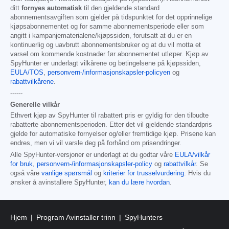
ditt
fornyes automatisk
til den gjeldende standard
abonnementsavgiften som gjelder på tidspunktet for det opprinnelige
kjøpsabonnementet og for samme abonnementsperiode eller som
angitt i kampanjematerialene/kjøpssiden, forutsatt at du er en
kontinuerlig og uavbrutt abonnementsbruker og at du vil motta et
varsel om kommende kostnader før abonnementet utløper. Kjøp av
SpyHunter er underlagt vilkårene og betingelsene på kjøpssiden,
EULA/TOS
,
personvern-/informasjonskapsler-policyen
og
rabattvilkårene
.
------
Generelle vilkår
Ethvert kjøp av SpyHunter til rabattert pris er gyldig for den tilbudte
rabatterte abonnementsperioden. Etter det vil gjeldende standardpris
gjelde for automatiske fornyelser og/eller fremtidige kjøp. Prisene kan
endres, men vi vil varsle deg på forhånd om prisendringer.
Alle SpyHunter-versjoner er underlagt at du godtar våre
EULA/vilkår
for bruk
,
personvern-/informasjonskapsler-policy
og
rabattvilkår
. Se
også våre
vanlige spørsmål
og
kriterier for trusselvurdering
. Hvis du
ønsker å avinstallere SpyHunter,
kan du lære hvordan
.
Hjem
Program Avinstaller trinn
SpyHunters