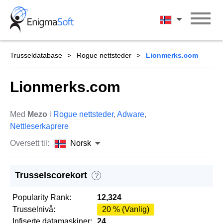
Skip
to
Norsk
content
Trusseldatabase
Rogue nettsteder
Lionmerks.com
Lionmerks.com
Med
Mezo
i
Rogue nettsteder
,
Adware
,
Nettleserkaprere
Oversett til:
Norsk
Trusselscorekort
?
Popularity Rank:
12,324
Trusselnivå:
20 % (Vanlig)
Infiserte datamaskiner:
24