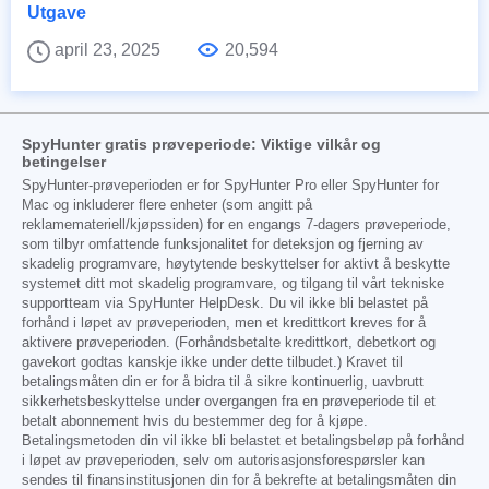
Utgave
april 23, 2025
20,594
SpyHunter gratis prøveperiode: Viktige vilkår og
betingelser
SpyHunter-prøveperioden er for SpyHunter Pro eller SpyHunter for
Mac og inkluderer flere enheter (som angitt på
reklamemateriell/kjøpssiden) for en engangs 7-dagers prøveperiode,
som tilbyr omfattende funksjonalitet for deteksjon og fjerning av
skadelig programvare, høytytende beskyttelser for aktivt å beskytte
systemet ditt mot skadelig programvare, og tilgang til vårt tekniske
supportteam via SpyHunter HelpDesk. Du vil ikke bli belastet på
forhånd i løpet av prøveperioden, men et kredittkort kreves for å
aktivere prøveperioden. (Forhåndsbetalte kredittkort, debetkort og
gavekort godtas kanskje ikke under dette tilbudet.) Kravet til
betalingsmåten din er for å bidra til å sikre kontinuerlig, uavbrutt
sikkerhetsbeskyttelse under overgangen fra en prøveperiode til et
betalt abonnement hvis du bestemmer deg for å kjøpe.
Betalingsmetoden din vil ikke bli belastet et betalingsbeløp på forhånd
i løpet av prøveperioden, selv om autorisasjonsforespørsler kan
sendes til finansinstitusjonen din for å bekrefte at betalingsmåten din