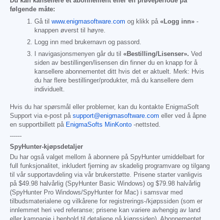
Du kan kansellere et abonnement eller en prøveperiode på
følgende måte:
Gå til
www.enigmasoftware.com
og klikk på
«Logg inn»
-
knappen øverst til høyre.
Logg inn med brukernavn og passord.
I navigasjonsmenyen går du til
«Bestilling/Lisenser».
Ved
siden av bestillingen/lisensen din finner du en knapp for å
kansellere abonnementet ditt hvis det er aktuelt. Merk: Hvis
du har flere bestillinger/produkter, må du kansellere dem
individuelt.
Hvis du har spørsmål eller problemer, kan du kontakte EnigmaSoft
Support via e-post på
support@enigmasoftware.com
eller ved å åpne
en supportbillett på
EnigmaSofts MinKonto
-nettsted.
------
SpyHunter-kjøpsdetaljer
Du har også valget mellom å abonnere på SpyHunter umiddelbart for
full funksjonalitet, inkludert fjerning av skadelig programvare og tilgang
til vår supportavdeling via vår brukerstøtte. Prisene starter vanligvis
på
$49.98
halvårlig (SpyHunter Basic Windows) og
$79.98
halvårlig
(SpyHunter Pro Windows/SpyHunter for Mac) i samsvar med
tilbudsmaterialene og vilkårene for registrerings-/kjøpssiden (som er
innlemmet heri ved referanse; prisene kan variere avhengig av land
eller kampanje i henhold til detaljene på kjøpssiden). Abonnementet