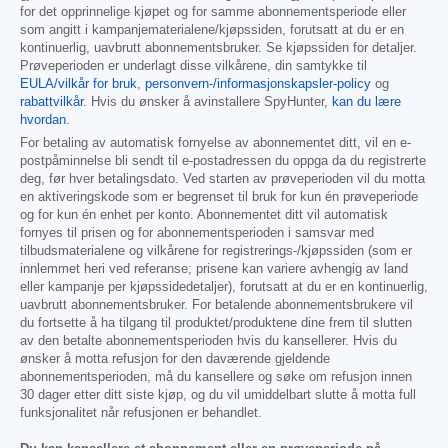
for det opprinnelige kjøpet og for samme abonnementsperiode eller
som angitt i kampanjematerialene/kjøpssiden, forutsatt at du er en
kontinuerlig, uavbrutt abonnementsbruker. Se kjøpssiden for detaljer.
Prøveperioden er underlagt disse vilkårene, din samtykke til
EULA/vilkår for bruk
,
personvern-/informasjonskapsler-policy
og
rabattvilkår
. Hvis du ønsker å avinstallere SpyHunter,
kan du lære
hvordan
.
For betaling av automatisk fornyelse av abonnementet ditt, vil en e-
postpåminnelse bli sendt til e-postadressen du oppga da du registrerte
deg, før hver betalingsdato. Ved starten av prøveperioden vil du motta
en aktiveringskode som er begrenset til bruk for kun én prøveperiode
og for kun én enhet per konto. Abonnementet ditt vil automatisk
fornyes til prisen og for abonnementsperioden i samsvar med
tilbudsmaterialene og vilkårene for registrerings-/kjøpssiden (som er
innlemmet heri ved referanse; prisene kan variere avhengig av land
eller kampanje per kjøpssidedetaljer), forutsatt at du er en kontinuerlig,
uavbrutt abonnementsbruker. For betalende abonnementsbrukere vil
du fortsette å ha tilgang til produktet/produktene dine frem til slutten
av den betalte abonnementsperioden hvis du kansellerer. Hvis du
ønsker å motta refusjon for den daværende gjeldende
abonnementsperioden, må du kansellere og søke om refusjon innen
30 dager etter ditt siste kjøp, og du vil umiddelbart slutte å motta full
funksjonalitet når refusjonen er behandlet.