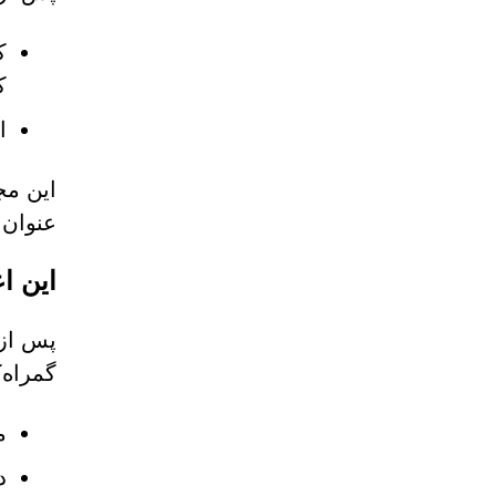
ک
ک
ا
عنوان 
این اع
پس از 
گمراه‌
م
د