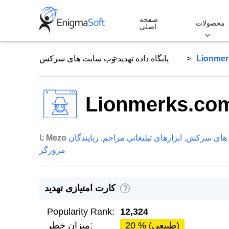
Skip
صفحه
to
محصولات
اصلی
content
Lionmer
پایگاه داده تهدید
وب سایت های سرکش
Lionmerks.co
 های سرکش
,
ابزارهای تبلیغاتی مزاحم
,
ربایندگان
Mezo
تا
مرورگر
کارت امتیازی تهدید
?
Popularity Rank:
12,324
20 % (طبیعی)
میزان خطر: