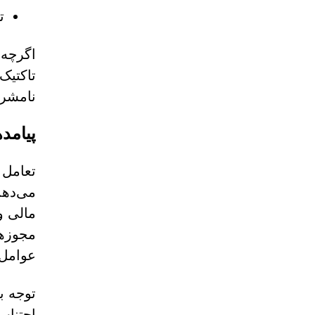
ت
اگرچه 
تاکتیک
نامشرو
پیامده
می‌دهد
مالی و
مجوزها
عوامل 
اجتناب