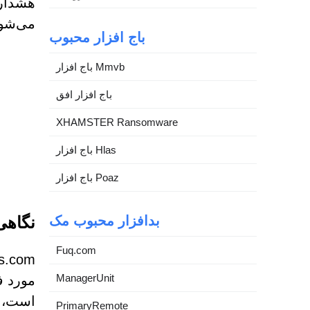
هشداره
می‌شون
باج افزار محبوب
باج افزار Mmvb
باج افزار افق
XHAMSTER Ransomware
باج افزار Hlas
باج افزار Poaz
بدافزار محبوب مک
نگاهی دقی
Fuq.com
ManagerUnit
مورد ف
است، پ
PrimaryRemote