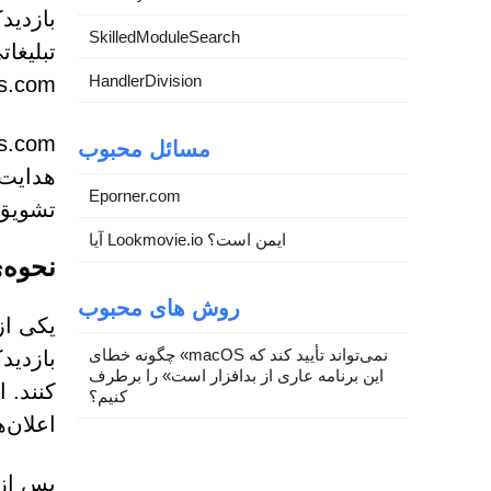
بازدید
SkilledModuleSearch
تبلیغا
HandlerDivision
merks.com
مسائل محبوب
هدایت 
Eporner.com
تشویق 
آیا Lookmovie.io ایمن است؟
نحوه‌ی 
روش های محبوب
چگونه خطای «macOS نمی‌تواند تأیید کند که
بازدید
این برنامه عاری از بدافزار است» را برطرف
کنند. 
کنیم؟
اعلان‌
پس از 