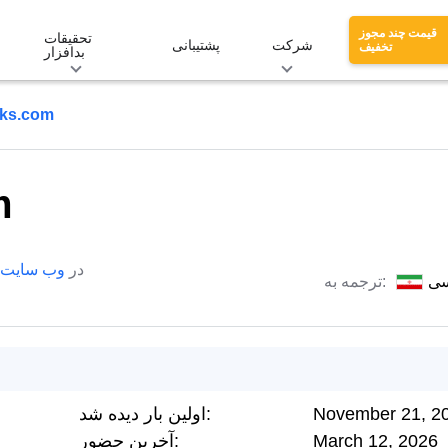
قیمت چند مجوز
تحقیقات
شرکت
پشتیبانی
تخفیف
بدافزار
ks.com
m
در
وب سایت
سی
ترجمه به:
November 21, 2
اولین بار دیده شد:
March 12, 2026
آخرین حضور: