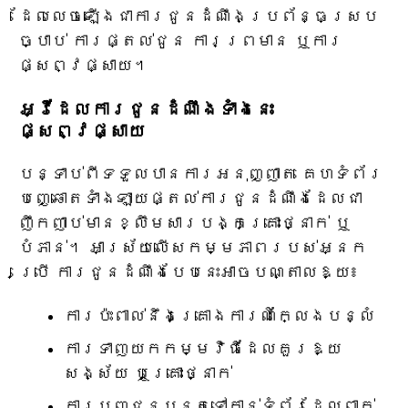
ដែលលេចឡើងជាការជូនដំណឹងប្រព័ន្ធស្រប
ច្បាប់ ការផ្តល់ជូន ការព្រមាន ឬការ
ផ្សព្វផ្សាយ។
អ្វីដែលការជូនដំណឹងទាំងនេះ
ផ្សព្វផ្សាយ
បន្ទាប់​ពី​ទទួល​បាន​ការ​អនុញ្ញាត គេហទំព័រ​
បញ្ឆោត​ទាំងឡាយ​ផ្តល់​ការ​ជូន​ដំណឹង​ដែល​ជា​
ញឹក​ញាប់​មាន​ខ្លឹមសារ​បង្ក​គ្រោះថ្នាក់ ឬ​
បំភាន់។ អាស្រ័យលើសកម្មភាពរបស់អ្នក
ប្រើ ការជូនដំណឹងបែបនេះអាចបណ្តាលឱ្យ៖
ការប៉ះពាល់នឹងគ្រោងការណ៍ក្លែងបន្លំ
ការទាញយកកម្មវិធីដែលគួរឱ្យ
សង្ស័យ ឬគ្រោះថ្នាក់
ការបញ្ជូនបន្តទៅកាន់ទំព័រដែលពាក់