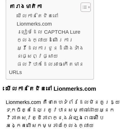
តារាង​មាតិកា
មើលកាន់តែជិតនៅ
Lionmerks.com
របៀបដែល CAPTCHA Lure
ក្លែងក្លាយដំណើរការ
អ្វីដែលការជូនដំណឹងទាំង
នេះផ្សព្វផ្សាយ
ផលវិបាកដែលអាចកើតមាន
URLs
មើលកាន់តែជិតនៅ Lionmerks.com
Lionmerks.com គឺជាគេហទំព័រដែលមិនគួរឱ្យ
ទុកចិត្តដែលត្រូវបានសម្គាល់ដោយអ្នក
វិភាគសុវត្ថិភាពក្នុងអំឡុងពេលស៊ើប
អង្កេតលើសកម្មភាពក្លែងក្លាយ