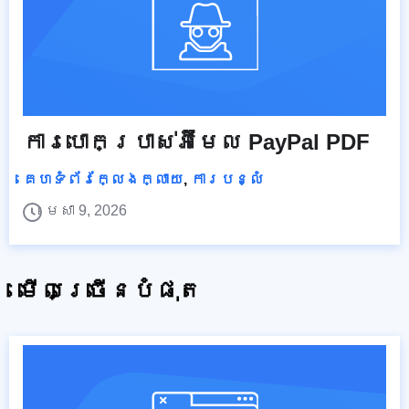
ការបោកប្រាស់អ៊ីមែល PayPal PDF
គេហទំព័រក្លែងក្លាយ
,
ការបន្លំ
មេសា 9, 2026
មើលច្រើនបំផុត