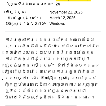
កុំព្យូទ័រដែលមានមេរោគ៖
24
ឃើញដំបូង៖
November 21, 2025
បានឃើញចុងក្រោយ៖
March 12, 2026
OS(es) រងផលប៉ះពាល់៖
Windows
ការរក្សាការប្រុងប្រយ័ត្នខណៈពេលដែល
រុករកអ៊ីនធឺណិតគឺចាំបាច់ ជាពិសេសដោយសារតែ
គេហទំព័របោកប្រាស់បន្តវិវត្តនៅក្នុង
ការខិតខំប្រឹងប្រែងរបស់ពួកគេដើម្បី
រៀបចំអ្នកប្រើប្រាស់។ ទំព័រដែលបានរចនា
ឡើងដើម្បីធ្វើត្រាប់តាមការត្រួតពិនិត្យ
ស្របច្បាប់ ការដាស់តឿន ឬសារប្រព័ន្ធជា
ញឹកញាប់មានគោលបំណងទាញយកការអនុញ្ញាត
ឬទិន្នន័យដែលបង្ហាញអ្នកទស្សនា
ចំពោះហានិភ័យសុវត្ថិភាព និងឯកជនភាព។