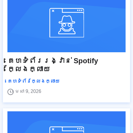
គេហទំព័ររង្វាន់ Spotify
ក្លែងក្លាយ
គេហទំព័រក្លែងក្លាយ
មេសា 9, 2026