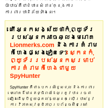
ចាំបាច់គឺជាជំហានសំខាន់ក្នុងការ
ការពារហានិភ័យទាំងនេះ។
តើអ្នកសង្ស័យថាកុំព្យូទ័រ
របស់អ្នកអាចឆ្លងមេរោគ
Lionmerks.com
និងការគំរាម
កំហែងផ្សេងទៀតទេ?
ស្កេនកុំ
ព្យូទ័ររបស់អ្នកសម្រាប់
ការគំរាមកំហែងជាមួយ
SpyHunter
SpyHunter គឺជាឧបករណ៍ជួសជុល និងការពារ
មេរោគដ៏មានឥទ្ធិពលដែលត្រូវបានរចនា
ឡើងដើម្បីជួយផ្តល់ឱ្យអ្នកប្រើប្រាស់នូវ
ការវិភាគសុវត្ថិភាពប្រព័ន្ធស៊ីជម្រៅ