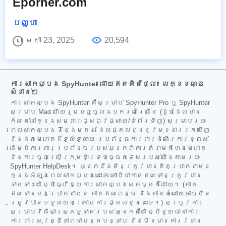
Eporner.com
បញ្ហា
មេសា 23, 2025
20,594
ការសាកល្បង SpyHunter ដោយឥតគិតថ្លៃ៖ លក្ខខណ្ឌ
សំខាន់ៗ
ការសាកល្បង SpyHunter គឺសម្រាប់ SpyHunter Pro ឬ SpyHunter
សម្រាប់ Mac ហើយរួមបញ្ចូលឧបករណ៍ច្រើន (ដូចដែលបាន
កំណត់នៅក្នុងសម្ភារៈផ្សព្វផ្សាយ/ទំព័រទិញ) សម្រាប់រយៈ
ពេលសាកល្បង 7 ថ្ងៃម្តង ដែលផ្តល់ជូននូវមុខងាររកឃើញ
និងដកមេរោគដ៏ទូលំទូលាយ ប្រព័ន្ធការពារដំណើរការខ្ពស់
ដើម្បីការពារប្រព័ន្ធរបស់អ្នកពីការគំរាមកំហែងមេរោគ
និងការចូលប្រើក្រុមគាំទ្របច្ចេកទេសរបស់យើងតាមរយៈ
SpyHunter HelpDesk។ អ្នកនឹងមិនត្រូវបានគិតប្រាក់ជាមុន
ក្នុងអំឡុងពេលសាកល្បងនោះទេ ទោះបីជាកាតឥណទានត្រូវបាន
ទាមទារដើម្បីធ្វើឱ្យការសាកល្បងសកម្មក៏ដោយ។ (កាត
ឥណទានបង់ប្រាក់ជាមុន កាតឥណពន្ធ និងកាតអំណោយអាចមិន
ត្រូវបានទទួលយកក្រោមការផ្តល់ជូននេះទេ។) តម្រូវការ
សម្រាប់វិធីសាស្ត្រទូទាត់របស់អ្នកគឺដើម្បីជួយធានាការ
ការពារសុវត្ថិភាពជាបន្តបន្ទាប់ និងមិនមានការរំខាន