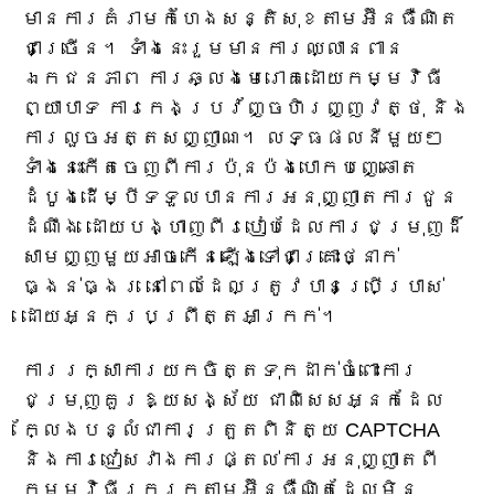
មានការគំរាមកំហែងសន្តិសុខតាមអ៊ីនធឺណិត
ជាច្រើន។ ទាំងនេះរួមមានការឈ្លានពាន
ឯកជនភាព ការឆ្លងមេរោគដោយកម្មវិធី
ព្យាបាទ ការកេងប្រវ័ញ្ចហិរញ្ញវត្ថុ និង
ការលួចអត្តសញ្ញាណ។ លទ្ធផលនីមួយៗ
ទាំងនេះកើតចេញពីការប៉ុនប៉ងបោកបញ្ឆោត
ដំបូងដើម្បីទទួលបានការអនុញ្ញាតការជូន
ដំណឹង ដោយបង្ហាញពីរបៀបដែលការជម្រុញដ៏
សាមញ្ញមួយអាចកើនឡើងទៅជាគ្រោះថ្នាក់
ធ្ងន់ធ្ងរ នៅពេលដែលត្រូវបានប្រើប្រាស់
ដោយអ្នកប្រព្រឹត្តអាក្រក់។
ការរក្សាការយកចិត្តទុកដាក់ចំពោះការ
ជម្រុញគួរឱ្យសង្ស័យ ជាពិសេសអ្នកដែល
ក្លែងបន្លំជាការត្រួតពិនិត្យ CAPTCHA
និងការជៀសវាងការផ្តល់ការអនុញ្ញាតពី
កម្មវិធីរុករកតាមអ៊ីនធឺណិតដែលមិន