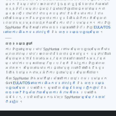
អ្នក និងសម្រាប់រយៈពេលជាវដូចគ្នា ឬដូចដែលបានកំណត់នៅ
ក្នុងទំព័រសម្ភារៈផ្សព្វផ្សាយ/ទិញ ដោយផ្តល់ថាអ្នកជា
អ្នកប្រើប្រាស់ជាវជាបន្តបន្ទាប់ និងមិនមានការរំខាន
ហើយដែលអ្នកនឹងទទួលបានការជូនដំណឹងអំពីការគិតថ្លៃនា
ពេលខាងមុខមុនពេលផុតកំណត់នៃការជាវរបស់អ្នក។ ការទិញ
SpyHunter គឺស្ថិតនៅក្រោមលក្ខខណ្ឌនៅលើទំព័រទិញ
EULA/TOS
គោលការណ៍ឯកជនភាព/ខូឃី
និង
លក្ខខណ្ឌបញ្ចុះតម្លៃ
។
------
លក្ខខណ្ឌទូទៅ
ការទិញណាមួយសម្រាប់ SpyHunter ក្រោមតម្លៃបញ្ចុះតម្លៃគឺមាន
សុពលភាពសម្រាប់រយៈពេលជាវដែលបានផ្តល់ជូន។ បន្ទាប់ពីនោះ
តម្លៃស្តង់ដារដែលអាចអនុវត្តបាននៅពេលនោះនឹងអនុវត្ត
សម្រាប់ការបន្តដោយស្វ័យប្រវត្តិ និង/ឬការទិញនាពេល
អនាគត។ តម្លៃអាចមានការផ្លាស់ប្តូរ ទោះបីជាយើងនឹងជូន
ដំណឹងដល់អ្នកជាមុនអំពីការផ្លាស់ប្តូរតម្លៃក៏ដោយ។
កំណែ SpyHunter ទាំងអស់គឺអាស្រ័យលើការយល់ព្រមរបស់អ្នក
ចំពោះ
EULA/TOS
គោលការណ៍ឯកជនភាព/ខូគី
និង
លក្ខខណ្ឌ
បញ្ចុះតម្លៃ
របស់យើង។ សូមមើល
សំណួរដែលសួរញឹកញាប់
និង
លក្ខណៈវិនិច្ឆ័យវាយតម្លៃការគំរាមកំហែង
របស់យើង
ផងដែរ។ ប្រសិនបើអ្នកចង់លុប SpyHunter
សូមស្វែងយល់
ពីរបៀប
។