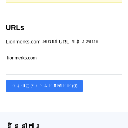
URLs
Lionmerks.com អាចហៅ URL ខាងក្រោម៖
lionmerks.com
បង្ហាញទម្រង់មតិយោបល់ (0)
និន្នាការ