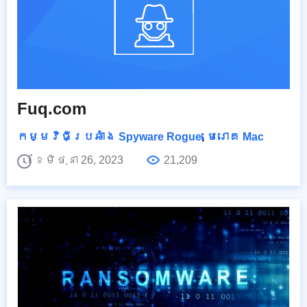
Fuq.com
កម្មវិធីប្រឆាំង Spyware Rogue
,
មេរោគ Mac
ខែមិថុនា 26, 2023
21,209