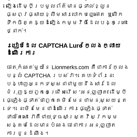
ឡើងដើម្បីប្រមូលព័ត៌មានផ្ទាល់ខ្លួន
ផ្សព្វផ្សាយខ្លឹមសារបោកបញ្ឆោត ឬលើក
ទឹកចិត្តឱ្យដំឡើងកម្មវិធីដែលបង្កគ្រោះ
ថ្នាក់។
របៀបដែល CAPTCHA Lure ក្លែងក្លាយ
ដំណើរការ
ធាតុកំណត់មួយនៃ Lionmerks.com គឺជាការក្លែង
បន្លំ CAPTCHA របស់វា។ គេហទំព័រនេះ
បង្ហាញអ្នកទស្សនាជាមួយនឹងសារដែល
ជំរុញឱ្យពួកគេជ្រើសរើស 'អនុញ្ញាត' ដើម្បី
ផ្ទៀងផ្ទាត់ថាពួកគេមិនមែនជាមនុស្សយន្ត
ទេ។ នេះមិនមែនជាដំណើរការផ្ទៀងផ្ទាត់
ទាល់តែសោះ វាគឺជាយុទ្ធសាស្ត្រវិស្វកម្ម
សង្គមដែលមានបំណងធានាការអនុញ្ញាត
ការជូនដំណឹង។