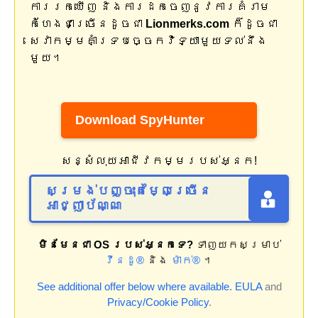
ការរកឃើញ និងការដកចេញនូវការគំរាម
កំហែងជាច្រើនដូចជា
Lionmerks.com
ក៏ដូចជា
សេវាកម្មគាំទ្របច្ចេកវិទ្យាមួយទល់នឹង
មួយ។
Download SpyHunter
សន្សំលុយអាជីវកម្មរបស់អ្នក!
សម្រង់បញ្ចុះតម្លៃច្រើន
អាជ្ញាប័ណ្ណ
មិនមែនជា OS របស់អ្នកទេ?
ទាញយកសម្រាប់
វីនដូ®
និង
ម៉ាក់®
។
See additional offer below where available.
EULA
and
Privacy/Cookie Policy
.