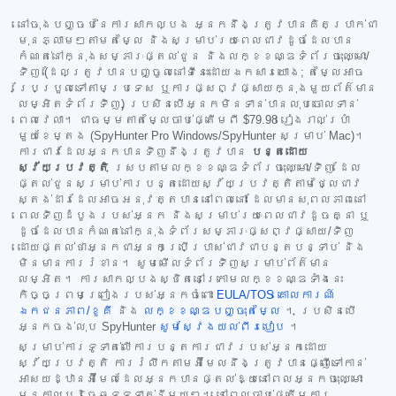
នៅចុងបញ្ចប់នៃការសាកល្បង អ្នកនឹងត្រូវបានគិតប្រាក់ជា
មុនភ្លាមៗតាមតម្លៃ និងសម្រាប់រយៈពេលជាវដូចដែលបាន
កំណត់នៅក្នុងសម្ភារៈផ្តល់ជូន និងលក្ខខណ្ឌទំព័រចុះឈ្មោះ/
ទិញ (ដែលត្រូវបានបញ្ចូលនៅទីនេះដោយឯកសារយោង; តម្លៃអាច
ប្រែប្រួលទៅតាមប្រទេស ឬការផ្សព្វផ្សាយក្នុងមួយព័ត៌មាន
លម្អិតទំព័រទិញ) ប្រសិនបើអ្នកមិនទាន់បានលុបចោលទាន់
ពេលវេលា។ ជាធម្មតាតម្លៃចាប់ផ្តើមពី
$79.98
រៀងរាល់ប្រាំ
មួយខែម្តង (SpyHunter Pro Windows/SpyHunter សម្រាប់ Mac)។
ការជាវដែលអ្នកបានទិញនឹងត្រូវបាន
បន្តដោយ
ស្វ័យប្រវត្តិ
ស្របតាមលក្ខខណ្ឌទំព័រចុះឈ្មោះ/ទិញ ដែល
ផ្តល់ជូនសម្រាប់ការបន្តដោយស្វ័យប្រវត្តិតាមថ្លៃជាវ
ស្តង់ដារដែលអាចអនុវត្តបាននៅពេលនោះ ដែលមានសុពលភាពនៅ
ពេលទិញដំបូងរបស់អ្នក និងសម្រាប់រយៈពេលជាវដូចគ្នា ឬ
ដូចដែលបានកំណត់នៅក្នុងទំព័រសម្ភារៈផ្សព្វផ្សាយ/ទិញ
ដោយផ្តល់ថាអ្នកជាអ្នកប្រើប្រាស់ជាវជាបន្តបន្ទាប់ និង
មិនមានការរំខាន។ សូមមើលទំព័រទិញសម្រាប់ព័ត៌មាន
លម្អិត។ ការសាកល្បងស្ថិតនៅក្រោមលក្ខខណ្ឌទាំងនេះ
កិច្ចព្រមព្រៀងរបស់អ្នកចំពោះ
EULA/TOS
គោលការណ៍
ឯកជនភាព/ខូគី
និង
លក្ខខណ្ឌបញ្ចុះតម្លៃ
។ ប្រសិនបើ
អ្នកចង់លុប SpyHunter
សូមស្វែងយល់ពីរបៀប
។
សម្រាប់ការទូទាត់លើការបន្តការជាវរបស់អ្នកដោយ
ស្វ័យប្រវត្តិ ការរំលឹកតាមអ៊ីមែលនឹងត្រូវបានផ្ញើទៅកាន់
អាសយដ្ឋានអ៊ីមែលដែលអ្នកបានផ្តល់ឱ្យនៅពេលអ្នកចុះឈ្មោះ
មុនកាលបរិច្ឆេទទូទាត់នីមួយៗ។ នៅពេលចាប់ផ្តើមការ