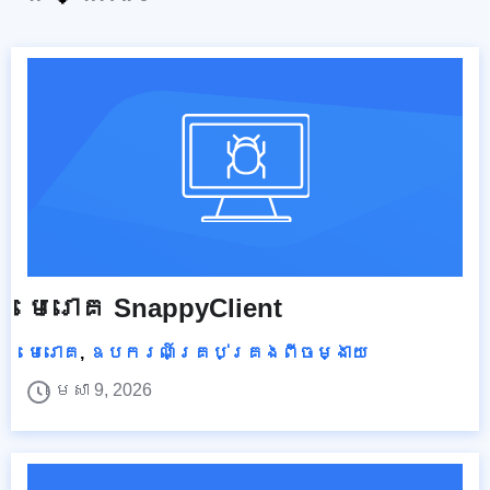
មេរោគ SnappyClient
មេរោគ
,
ឧបករណ៍គ្រប់គ្រងពីចម្ងាយ
មេសា 9, 2026