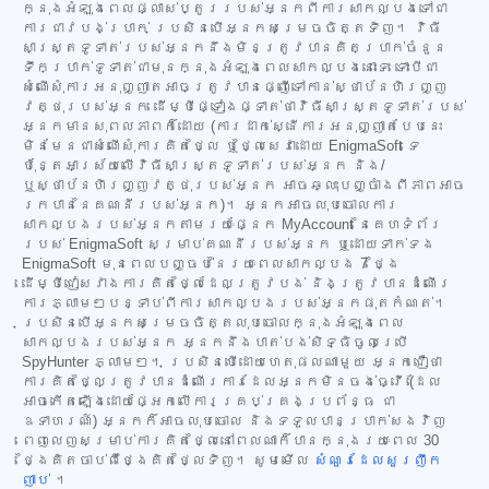
ក្នុងអំឡុងពេលផ្លាស់ប្តូររបស់អ្នកពីការសាកល្បងទៅជា
ការជាវបង់ប្រាក់ ប្រសិនបើអ្នកសម្រេចចិត្តទិញ។ វិធី
សាស្ត្រទូទាត់របស់អ្នកនឹងមិនត្រូវបានគិតប្រាក់ចំនួន
ទឹកប្រាក់ទូទាត់ជាមុនក្នុងអំឡុងពេលសាកល្បងនោះទេ ទោះបីជា
សំណើសុំការអនុញ្ញាតអាចត្រូវបានផ្ញើទៅកាន់ស្ថាប័នហិរញ្ញ
វត្ថុរបស់អ្នក ដើម្បីផ្ទៀងផ្ទាត់ថាវិធីសាស្ត្រទូទាត់របស់
អ្នកមានសុពលភាពក៏ដោយ (ការដាក់ស្នើការអនុញ្ញាតបែបនេះ
មិនមែនជាសំណើសុំការគិតថ្លៃ ឬថ្លៃសេវាដោយ EnigmaSoft ទេ
ប៉ុន្តែអាស្រ័យលើវិធីសាស្ត្រទូទាត់របស់អ្នក និង/
ឬស្ថាប័នហិរញ្ញវត្ថុរបស់អ្នក អាចឆ្លុះបញ្ចាំងពីភាពអាច
រកបាននៃគណនីរបស់អ្នក)។ អ្នកអាចលុបចោលការ
សាកល្បងរបស់អ្នកតាមរយៈផ្នែក MyAccount នៃគេហទំព័រ
របស់ EnigmaSoft សម្រាប់គណនីរបស់អ្នក ឬដោយទាក់ទង
EnigmaSoft មុនពេលបញ្ចប់នៃរយៈពេលសាកល្បង 7 ថ្ងៃ
ដើម្បីជៀសវាងការគិតថ្លៃដែលត្រូវបង់ និងត្រូវបានដំណើរ
ការភ្លាមៗបន្ទាប់ពីការសាកល្បងរបស់អ្នកផុតកំណត់។
ប្រសិនបើអ្នកសម្រេចចិត្តលុបចោលក្នុងអំឡុងពេល
សាកល្បងរបស់អ្នក អ្នកនឹងបាត់បង់សិទ្ធិចូលប្រើ
SpyHunter ភ្លាមៗ។ ប្រសិនបើដោយហេតុផលណាមួយ អ្នកជឿថា
ការគិតថ្លៃត្រូវបានដំណើរការដែលអ្នកមិនចង់ធ្វើ (ដែល
អាចកើតឡើងដោយផ្អែកលើការគ្រប់គ្រងប្រព័ន្ធ ជា
ឧទាហរណ៍) អ្នកក៏អាចលុបចោល និងទទួលបានប្រាក់សងវិញ
ពេញលេញសម្រាប់ការគិតថ្លៃនៅពេលណាក៏បានក្នុងរយៈពេល 30
ថ្ងៃគិតចាប់ពីថ្ងៃគិតថ្លៃទិញ។ សូមមើល
សំណួរដែលសួរញឹក
ញាប់
។