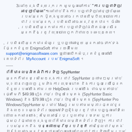
នៅក្នុងម៉ឺនុយរុករក សូមចូលទៅកាន់
"ការបញ្ជាទិញ/
អាជ្ញាប័ណ្ណ"។
នៅជាប់នឹងការបញ្ជាទិញ/អាជ្ញាប័ណ្ណ
របស់អ្នក ប៊ូតុងមួយអាចរកបានដើម្បីលុបចោលការ
ជាវរបស់អ្នក ប្រសិនបើអាចអនុវត្តបាន។ ចំណាំ៖
ប្រសិនបើអ្នកមានការបញ្ជាទិញ/ផលិតផលច្រើន
អ្នកនឹងត្រូវលុបចោលពួកវាជាលក្ខណៈបុគ្គល។
ប្រសិនបើអ្នកមានសំណួរ ឬបញ្ហាណាមួយ អ្នកអាចទាក់ទង
ផ្នែកជំនួយ EnigmaSoft តាមរយៈអ៊ីមែល
support@enigmasoftware.com
ឬដោយបើកសំបុត្រជំនួយនៅលើ
គេហទំព័រ
MyAccount របស់ EnigmaSoft
។
------
ព័ត៌មានលម្អិតអំពីការទិញ SpyHunter
អ្នកក៏មានជម្រើសក្នុងការជាវ SpyHunter ភ្លាមៗសម្រាប់
មុខងារពេញលេញ រួមទាំងការលុបមេរោគ និងការចូលប្រើផ្នែក
ជំនួយរបស់យើងតាមរយៈ HelpDesk របស់យើង ជាធម្មតាចាប់
ផ្តើមពី
$49.98
រៀងរាល់ប្រាំមួយខែម្តង (SpyHunter Basic
Windows) និង
$79.98
រៀងរាល់ប្រាំមួយខែម្តង (SpyHunter Pro
Windows/SpyHunter សម្រាប់ Mac) ស្របតាមសម្ភារៈផ្តល់ជូន
និងលក្ខខណ្ឌទំព័រចុះឈ្មោះ/ទិញ (ដែលត្រូវបានបញ្ចូលនៅទីនេះ
ដោយឯកសារយោង; តម្លៃអាចប្រែប្រួលតាមប្រទេស ឬការ
ផ្សព្វផ្សាយក្នុងមួយព័ត៌មានលម្អិតទំព័រទិញ)។ ការជាវ
របស់អ្នកនឹង
បន្តដោយស្វ័យប្រវត្តិ
តាមថ្លៃជាវស្តង់
ដារដែលអាចអនុវត្តបាននៅពេលនោះ នៅពេលជាវការទិញដើមរបស់