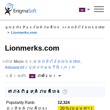
Skip
to
ភាសាខ្មែរ
content
មូលដ្ឋានទិន្នន័យគំរាមកំហែង
គេហទំព័រក្លែងក្លាយ
Lionmerks.com
Lionmerks.com
ដោយ
Mezo
ក្នុង
គេហទំព័រក្លែងក្លាយ
,
Adware
,
ចោរប្លន់កម្មវិធីរុករក
បកប្រែទៅ៖
ភាសាខ្មែរ
តារាងពិន្ទុគំរាមកំហែង
?
Popularity Rank:
12,324
កម្រិតគំរាមកំហែង៖
20 % (ធម្មតា។)