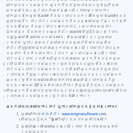
សាកល្បងរបស់អ្នក អ្នកនឹងទទួលបានលេខកូដធ្វើឱ្យ
សកម្មដែលត្រូវបានកំណត់ឱ្យប្រើប្រាស់សម្រាប់ការ
សាកល្បងតែមួយប៉ុណ្ណោះ និងសម្រាប់ឧបករណ៍តែមួយប៉ុណ្ណោះក្នុង
មួយគណនី។ ការជាវរបស់អ្នកនឹងបន្តដោយស្វ័យប្រវត្តិ
ក្នុងតម្លៃ និងសម្រាប់រយៈពេលជាវ ស្របតាមសម្ភារៈ
ផ្តល់ជូន និងលក្ខខណ្ឌទំព័រចុះឈ្មោះ/ទិញ (ដែលត្រូវបាន
បញ្ចូលនៅទីនេះដោយឯកសារយោង; តម្លៃអាចប្រែប្រួលតាម
ប្រទេស ឬការផ្សព្វផ្សាយក្នុងមួយព័ត៌មានលម្អិត
ទំព័រទិញ) ដោយផ្តល់ថាអ្នកជាអ្នកប្រើប្រាស់ជាវជាបន្ត
បន្ទាប់ និងមិនមានការរំខាន។ សម្រាប់អ្នកប្រើប្រាស់
ជាវបង់ប្រាក់ ប្រសិនបើអ្នកលុបចោល អ្នកនឹងបន្តចូល
ប្រើផលិតផលរបស់អ្នករហូតដល់ចុងបញ្ចប់នៃរយៈពេល
ជាវបង់ប្រាក់របស់អ្នក។ ប្រសិនបើអ្នកចង់ទទួលបាន
ប្រាក់សងវិញសម្រាប់រយៈពេលជាវបច្ចុប្បន្នរបស់អ្នក
អ្នកត្រូវតែលុបចោល ហើយដាក់ពាក្យស្នើសុំប្រាក់សងវិញ
ក្នុងរយៈពេល 30 ថ្ងៃគិតចាប់ពីការទិញថ្មីបំផុតរបស់អ្នក
ហើយអ្នកនឹងឈប់ទទួលបានមុខងារពេញលេញភ្លាមៗ នៅពេលដែល
ប្រាក់សងរបស់អ្នកត្រូវបានដំណើរការ។
អ្នកអាចលុបចោលការជាវ ឬការសាកល្បងដូចខាងក្រោម៖
ចូលទៅកាន់
គេហទំព័រ www.enigmasoftware.com
ហើយចុចប៊ូតុង
"ចូល"
នៅជ្រុងខាងស្តាំខាងលើ។
ចូលដោយប្រើឈ្មោះអ្នកប្រើប្រាស់ និងពាក្យសម្ងាត់
របស់អ្នក។