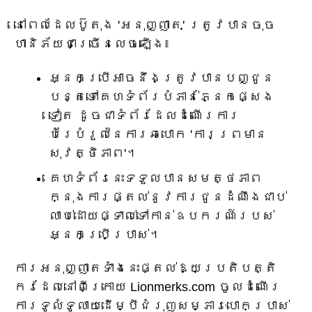
នៅពេលដែលប៊ូតុង 'អនុញ្ញាត' ត្រូវបានចុច
ហានិភ័យជាច្រើនលេចឡើង៖
អ្នក​ប្រើ​អាច​នឹង​ត្រូវ​បាន​បញ្ជូន​
បន្ត​ទៅ​គេហទំព័រ​បំភាន់​ភ្នែក​ផ្សេង​
ទៀត ដូចជា​ទំព័រ​ដែល​ដំណើរការ​
បំរែបំរួល​នៃ​ការ​ឆបោក 'ការ​ព្រមាន​
សុវត្ថិភាព'។
គេហទំព័រនេះទទួលបានសមត្ថភាព
ក្នុងការផ្តល់នូវការជូនដំណឹងជាប់
លាប់ដោយផ្ទាល់ទៅកាន់ឧបករណ៍របស់
អ្នកប្រើប្រាស់។
ការអនុញ្ញាតទាំងនេះផ្តល់ឱ្យប្រតិបត្តិ
ករដែលនៅពីក្រោយ Lionmerks.com ចូលដំណើរ
ការទូលំទូលាយដើម្បីជំរុញសម្ភារៈបោកប្រាស់