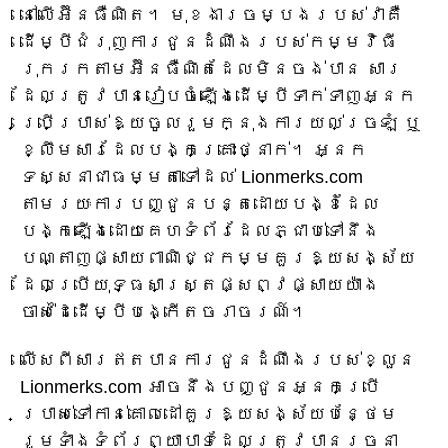
នៅលើអ៊ីនធឺណិត។ មុខងារចម្បងរបស់វាគឺ
ដើម្បីជំរុញការជូនដំណឹងរបស់កម្មវិធី
រុករកតាមអ៊ីនធឺណិតដែលមិនចង់បាន សារ
ដែលត្រូវបានរៀបចំឡើងដើម្បីទាក់ទាញអ្នក
ប្រើប្រាស់ឱ្យចូលរួមក្នុងការយល់ច្រឡំ ឬ
ខ្លឹមសារដែលបង្កគ្រោះថ្នាក់។ អ្នក
ទស្សនាជាធម្មតាទៅដល់ Lionmerks.com
តាមរយៈការបញ្ជូនបន្តដោយបង្ខំដែល
បង្កឡើងដោយគេហទំព័រដែលភ្ជាប់ទៅនឹង
បណ្តាញផ្សាយពាណិជ្ជកម្មគួរឱ្យសង្ស័យ
ដែលប្រើយុទ្ធសាស្ត្រផ្សព្វផ្សាយយ៉ាង
ចាស់ដៃដើម្បីបង្កើតចរាចរណ៍។
លើសពីសារឥតបានការជូនដំណឹងរបស់ខ្លួន
Lionmerks.com អាចនឹងបញ្ជូនអ្នកប្រើ
ប្រាស់ទៅកាន់គោលដៅគួរឱ្យសង្ស័យបន្ថែម
រួមទាំងទំព័រព្យាបាទដែលត្រូវបានរចនា