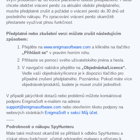
svým produktům až do konce placeného období předplatného. Pokud
chcete obdržet vrácení peněz za aktuální období předplatného,
musíte předplatné zrušit a požádat o vrácení peněz do 30 dnů od
posledního nákupu. Po zpracování vrácení peněz okamžitě
přestanete využívat plnou funkčnost.
Předplatné nebo zkušební verzi můžete zrušit následujícím
způsobem:
Přejděte na
www.enigmasoftware.com
a klikněte na tlačítko
„Přihlásit se“
v pravém horním rohu.
Přihlaste se pomocí svého uživatelského jména a hesla.
V navigační nabídce přejděte na
„Objednávka/Licence“.
Vedle vaší objednávky/licence je k dispozici tlačítko pro
případné zrušení předplatného. Poznámka: Pokud máte více
objednávek/produktů, budete je muset zrušit jednotlivě.
V případě jakýchkoli dotazů nebo problémů můžete kontaktovat
podporu EnigmaSoft e-mailem na adrese
support@enigmasoftware.com
nebo otevřením tiketu podpory na
webových stránkách
EnigmaSoft v sekci Můj účet
.
------
Podrobnosti o nákupu SpyHunteru
Máte také možnost okamžitě se přihlásit k odběru SpyHunteru a
získat plnou funkčnost, včetně odstranění malwaru a přístupu k