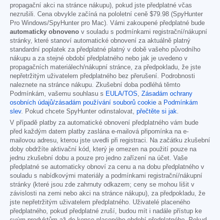
propagační akci na stránce nákupu), pokud jste předplatné včas
nezrušili. Cena obvykle začíná na pololetní ceně
$79.98
(SpyHunter
Pro Windows/SpyHunter pro Mac). Vámi zakoupené předplatné bude
automaticky obnoveno
v souladu s podmínkami registrační/nákupní
stránky, které stanoví automatické obnovení za aktuálně platný
standardní poplatek za předplatné platný v době vašeho původního
nákupu a za stejné období předplatného nebo jak je uvedeno v
propagačních materiálech/nákupní stránce, za předpokladu, že jste
nepřetržitým uživatelem předplatného bez přerušení. Podrobnosti
naleznete na stránce nákupu. Zkušební doba podléhá těmto
Podmínkám, vašemu souhlasu s
EULA/TOS
,
Zásadám ochrany
osobních údajů/zásadám používání souborů cookie
a
Podmínkám
slev
. Pokud chcete SpyHunter odinstalovat,
přečtěte si jak
.
V případě platby za automatické obnovení předplatného vám bude
před každým datem platby zaslána e-mailová připomínka na e-
mailovou adresu, kterou jste uvedli při registraci. Na začátku zkušební
doby obdržíte aktivační kód, který je omezen na použití pouze na
jednu zkušební dobu a pouze pro jedno zařízení na účet. Vaše
předplatné se automaticky obnoví za cenu a na dobu předplatného v
souladu s nabídkovými materiály a podmínkami registrační/nákupní
stránky (které jsou zde zahrnuty odkazem; ceny se mohou lišit v
závislosti na zemi nebo akci na stránce nákupu), za předpokladu, že
jste nepřetržitým uživatelem předplatného. Uživatelé placeného
předplatného, pokud předplatné zruší, budou mít i nadále přístup ke