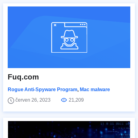
Fuq.com
Rogue Anti-Spyware Program
,
Mac malware
červen 26, 2023
21,209