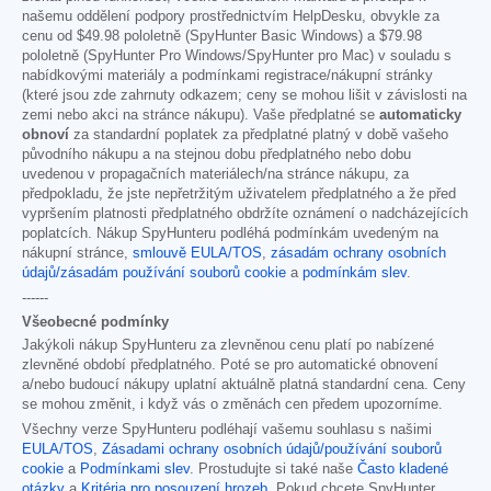
našemu oddělení podpory prostřednictvím HelpDesku, obvykle za
cenu od
$49.98
pololetně (SpyHunter Basic Windows) a
$79.98
pololetně (SpyHunter Pro Windows/SpyHunter pro Mac) v souladu s
nabídkovými materiály a podmínkami registrace/nákupní stránky
(které jsou zde zahrnuty odkazem; ceny se mohou lišit v závislosti na
zemi nebo akci na stránce nákupu). Vaše předplatné se
automaticky
obnoví
za standardní poplatek za předplatné platný v době vašeho
původního nákupu a na stejnou dobu předplatného nebo dobu
uvedenou v propagačních materiálech/na stránce nákupu, za
předpokladu, že jste nepřetržitým uživatelem předplatného a že před
vypršením platnosti předplatného obdržíte oznámení o nadcházejících
poplatcích. Nákup SpyHunteru podléhá podmínkám uvedeným na
nákupní stránce,
smlouvě EULA/TOS
,
zásadám ochrany osobních
údajů/zásadám používání souborů cookie
a
podmínkám slev
.
------
Všeobecné podmínky
Jakýkoli nákup SpyHunteru za zlevněnou cenu platí po nabízené
zlevněné období předplatného. Poté se pro automatické obnovení
a/nebo budoucí nákupy uplatní aktuálně platná standardní cena. Ceny
se mohou změnit, i když vás o změnách cen předem upozorníme.
Všechny verze SpyHunteru podléhají vašemu souhlasu s našimi
EULA/TOS
,
Zásadami ochrany osobních údajů/používání souborů
cookie
a
Podmínkami slev
. Prostudujte si také naše
Často kladené
otázky
a
Kritéria pro posouzení hrozeb
. Pokud chcete SpyHunter