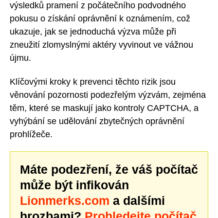
výsledků pramení z počátečního podvodného
pokusu o získání oprávnění k oznámením, což
ukazuje, jak se jednoduchá výzva může při
zneužití zlomyslnými aktéry vyvinout ve vážnou
újmu.
Klíčovými kroky k prevenci těchto rizik jsou
věnování pozornosti podezřelým výzvám, zejména
těm, které se maskují jako kontroly CAPTCHA, a
vyhýbání se udělování zbytečných oprávnění
prohlížeče.
Máte podezření, že váš počítač
může být infikován
Lionmerks.com
a dalšími
hrozbami?
Prohledejte počítač