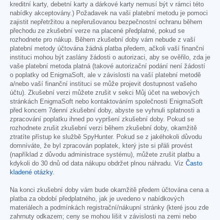
kreditní karty, debetní karty a dárkové karty nemusí být v rámci této
nabídky akceptovány.) Požadavek na vaši platební metodu je pomoci
zajistit nepřetržitou a nepřerušovanou bezpečnostní ochranu během
přechodu ze zkušební verze na placené předplatné, pokud se
rozhodnete pro nákup. Během zkušební doby vám nebude z vaší
platební metody účtována žádná platba předem, ačkoli vaší finanční
instituci mohou být zaslány žádosti o autorizaci, aby se ověřilo, zda je
vaše platební metoda platná (takové autorizační podání není žádostí
o poplatky od EnigmaSoft, ale v závislosti na vaší platební metodě
a/nebo vaší finanční instituci se může projevit dostupnost vašeho
účtu). Zkušební verzi můžete zrušit v sekci Můj účet na webových
stránkách EnigmaSoft nebo kontaktováním společnosti EnigmaSoft
před koncem 7denní zkušební doby, abyste se vyhnuli splatnosti a
zpracování poplatku ihned po vypršení zkušební doby. Pokud se
rozhodnete zrušit zkušební verzi během zkušební doby, okamžitě
ztratíte přístup ke službě SpyHunter. Pokud se z jakéhokoli důvodu
domníváte, že byl zpracován poplatek, který jste si přáli provést
(například z důvodu administrace systému), můžete zrušit platbu a
kdykoli do 30 dnů od data nákupu obdržet plnou náhradu. Viz
Často
kladené otázky
.
Na konci zkušební doby vám bude okamžitě předem účtována cena a
platba za období předplatného, jak je uvedeno v nabídkových
materiálech a podmínkách registrační/nákupní stránky (které jsou zde
zahrnuty odkazem; ceny se mohou lišit v závislosti na zemi nebo