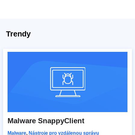
Trendy
Malware SnappyClient
Malware
,
Nástroje pro vzdálenou správu