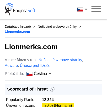
Skip
to
Čeština
content
Databáze hrozeb
Nečestné webové stránky
Lionmerks.com
Lionmerks.com
V roce
Mezo
v roce
Nečestné webové stránky
,
Adware
,
Únosci prohlížeče
Přeložit do:
Čeština
Scorecard of Threat
?
Popularity Rank:
12,324
Úroveň ohrožení:
20 % (Normální)