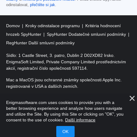
odinstalovat,
přečtěte si jak
.
Domov
Kroky odinstalace programu
Kritéria hodnocení
hrozeb SpyHunter
SpyHunter Dodatečné smluvní podmínky
RegHunter Další smluvní podmínky
Sídlo: 1 Castle Street, 3. patro, Dublin 2 D02XD82 Irsko.
EnigmaSoft Limited, Private Company Limited prostřednictvím
akcií, registrační číslo společnosti 597114.
Mac a MacOS jsou ochranné známky společnosti Apple Inc.
registrované v USA a dalších zemích.
Copyright 2016-
2026
. EnigmaSoft Ltd. Všechna práva
Enigmasoftware.com uses cookies to provide you with a
vyhrazena.
better browsing experience and analyze how users navigate
and utilize the Site. By using this Site or clicking on "OK", you
consent to the use of cookies.
Další informace