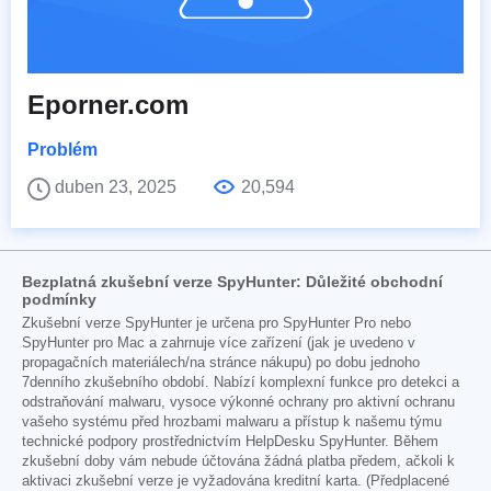
Eporner.com
Problém
duben 23, 2025
20,594
Bezplatná zkušební verze SpyHunter: Důležité obchodní
podmínky
Zkušební verze SpyHunter je určena pro SpyHunter Pro nebo
SpyHunter pro Mac a zahrnuje více zařízení (jak je uvedeno v
propagačních materiálech/na stránce nákupu) po dobu jednoho
7denního zkušebního období. Nabízí komplexní funkce pro detekci a
odstraňování malwaru, vysoce výkonné ochrany pro aktivní ochranu
vašeho systému před hrozbami malwaru a přístup k našemu týmu
technické podpory prostřednictvím HelpDesku SpyHunter. Během
zkušební doby vám nebude účtována žádná platba předem, ačkoli k
aktivaci zkušební verze je vyžadována kreditní karta. (Předplacené