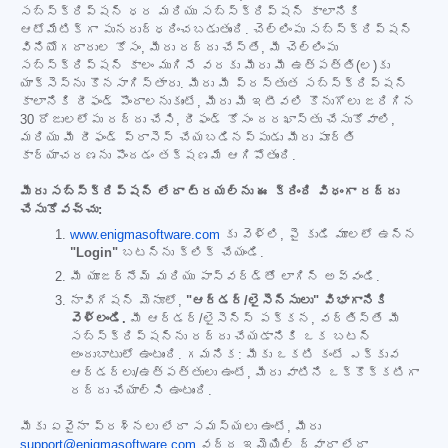
సబ్‌స్క్రిప్షన్ ధర మరియు సబ్‌స్క్రిప్షన్ కాలానికి
ఆటోమేటిక్‌గా పునరుద్ధరించబడుతుంది. చెల్లింపు సబ్‌స్క్రిప్షన్
వినియోగదారుల కోసం, మీరు రద్దు చేస్తే, మీ చెల్లింపు
సబ్‌స్క్రిప్షన్ కాలం ముగిసే వరకు మీరు మీ ఉత్పత్తి(ల)కు
యాక్సెస్‌ను కొనసాగిస్తారు. మీరు మీ ప్రస్తుత సబ్‌స్క్రిప్షన్
కాలానికి రీఫండ్ పొందాలనుకుంటే, మీరు మీ ఇటీవలి కొనుగోలు జరిగిన
30 రోజులలోపు రద్దు చేసి, రీఫండ్ కోసం దరఖాస్తు చేసుకోవాలి,
మరియు మీ రీఫండ్ ప్రాసెస్ చేయబడినప్పుడు మీరు పూర్తి
కార్యాచరణను పొందడం తక్షణమే ఆగిపోతుంది.
మీరు సబ్‌స్క్రిప్షన్ లేదా ట్రయల్‌ను ఈ క్రింది విధంగా రద్దు
చేసుకోవచ్చు:
www.enigmasoftware.com
కు వెళ్లి, పై కుడి మూలలో ఉన్న
"Login"
బటన్‌ను క్లిక్ చేయండి.
మీ యూజర్‌నేమ్ మరియు పాస్‌వర్డ్‌తో లాగిన్ అవ్వండి.
నావిగేషన్ మెనూలో,
"ఆర్డర్/లైసెన్సులు" విభాగానికి
వెళ్లండి.
మీ ఆర్డర్/లైసెన్స్ పక్కన, వర్తిస్తే మీ
సబ్‌స్క్రిప్షన్‌ను రద్దు చేయడానికి ఒక బటన్
అందుబాటులో ఉంటుంది. గమనిక: మీకు ఒకటి కంటే ఎక్కువ
ఆర్డర్‌లు/ఉత్పత్తులు ఉంటే, మీరు వాటిని ఒక్కొక్కటిగా
రద్దు చేయాల్సి ఉంటుంది.
మీకు ఏవైనా ప్రశ్నలు లేదా సమస్యలు ఉంటే, మీరు
support@enigmasoftware.com
వద్ద ఇమెయిల్ ద్వారా లేదా