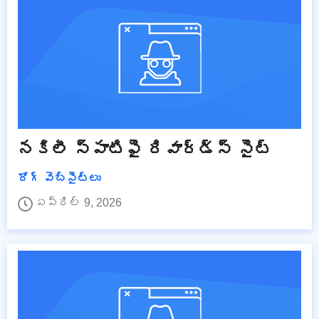
నకిలీ స్పాటిఫై రివార్డ్స్ సైట్
రోగ్ వెబ్‌సైట్‌లు
ఏప్రిల్ 9, 2026