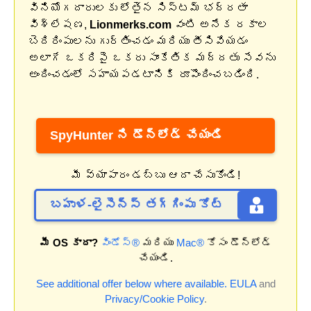
వినియోగదారులకు లోతైన సిస్టమ్ భద్రతా
విశ్లేషణ,
Lionmerks.com
వంటి అనేక రకాల
బెదిరింపులను గుర్తించడం మరియు తీసివేయడం
అలాగే ఒకరిపై ఒకరు సాంకేతిక మద్దతు సేవను
అందించడంలో సహాయపడటానికి రూపొందించబడింది.
SpyHunter ని డౌన్‌లోడ్ చేయండి
మీ వ్యాపారం డబ్బు ఆదా చేసుకోండి!
బహుళ-లైసెన్స్ తగ్గింపు కోట్
మీ OS కాదా?
విండోస్®
మరియు
Mac®
కోసం డౌన్‌లోడ్
చేయండి.
See additional offer below where available.
EULA
and
Privacy/Cookie Policy
.