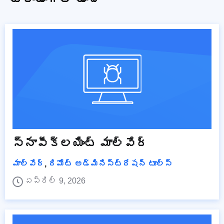
స్నాపీక్లయింట్ మాల్వేర్
మాల్వేర్
,
రిమోట్ అడ్మినిస్ట్రేషన్ టూల్స్
ఏప్రిల్ 9, 2026