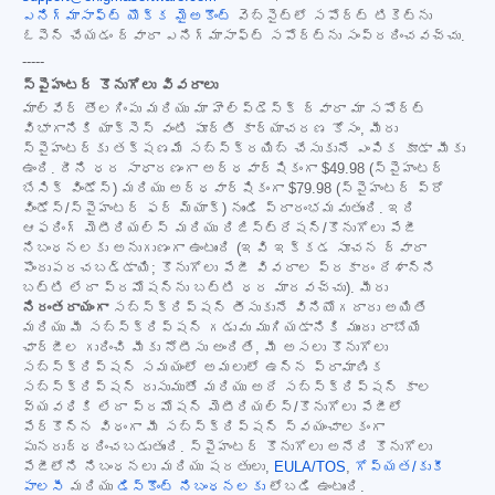
ఎనిగ్మాసాఫ్ట్ యొక్క మైఅకౌంట్
వెబ్‌సైట్‌లో సపోర్ట్ టికెట్‌ను
ఓపెన్ చేయడం ద్వారా ఎనిగ్మాసాఫ్ట్ సపోర్ట్‌ను సంప్రదించవచ్చు.
-----
స్పైహంటర్ కొనుగోలు వివరాలు
మాల్‌వేర్ తొలగింపు మరియు మా హెల్ప్‌డెస్క్ ద్వారా మా సపోర్ట్
విభాగానికి యాక్సెస్ వంటి పూర్తి కార్యాచరణ కోసం, మీరు
స్పైహంటర్‌కు తక్షణమే సబ్‌స్క్రయిబ్ చేసుకునే ఎంపిక కూడా మీకు
ఉంది. దీని ధర సాధారణంగా అర్ధవార్షికంగా
$49.98
(స్పైహంటర్
బేసిక్ విండోస్) మరియు అర్ధవార్షికంగా
$79.98
(స్పైహంటర్ ప్రో
విండోస్/స్పైహంటర్ ఫర్ మ్యాక్) నుండి ప్రారంభమవుతుంది. ఇది
ఆఫరింగ్ మెటీరియల్స్ మరియు రిజిస్ట్రేషన్/కొనుగోలు పేజీ
నిబంధనలకు అనుగుణంగా ఉంటుంది (ఇవి ఇక్కడ సూచన ద్వారా
పొందుపరచబడ్డాయి; కొనుగోలు పేజీ వివరాల ప్రకారం దేశాన్ని
బట్టి లేదా ప్రమోషన్‌ను బట్టి ధర మారవచ్చు). మీరు
నిరంతరాయంగా
సబ్‌స్క్రిప్షన్ తీసుకునే వినియోగదారు అయితే
మరియు మీ సబ్‌స్క్రిప్షన్ గడువు ముగియడానికి ముందు రాబోయే
ఛార్జీల గురించి మీకు నోటీసు అందితే, మీ అసలు కొనుగోలు
సబ్‌స్క్రిప్షన్ సమయంలో అమలులో ఉన్న ప్రామాణిక
సబ్‌స్క్రిప్షన్ రుసుముతో మరియు అదే సబ్‌స్క్రిప్షన్ కాల
వ్యవధికి లేదా ప్రమోషన్ మెటీరియల్స్/కొనుగోలు పేజీలో
పేర్కొన్న విధంగా మీ సబ్‌స్క్రిప్షన్ స్వయంచాలకంగా
పునరుద్ధరించబడుతుంది. స్పైహంటర్ కొనుగోలు అనేది కొనుగోలు
పేజీలోని నిబంధనలు మరియు షరతులు,
EULA/TOS
,
గోప్యత/కుకీ
పాలసీ
మరియు
డిస్కౌంట్ నిబంధనలకు
లోబడి ఉంటుంది.