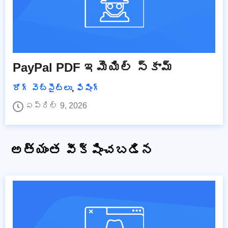
PayPal PDF ఇమెయిల్ స్కామ్
రోగ్ వెబ్‌సైట్‌లు
,
ఫిషింగ్
ఏప్రిల్ 9, 2026
అత్యంత వీక్షించబడిన