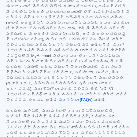
పద్ధతి అవసరం. ట్రయల్ సమయంలో మీ చెల్లింపు పద్ధతి నుండి
ముందుగా ఎలాంటి చెల్లింపు మొత్తం వసూలు చేయబడదు, అయినప్పటికీ
మీ చెల్లింపు పద్ధతి చెల్లుబాటు అవుతుందో లేదో ధృవీకరించడానికి మీ
ఆర్థిక సంస్థకు ఆథరైజేషన్ అభ్యర్థనలు పంపబడవచ్చు
(అలాంటి ఆథరైజేషన్ సమర్పణలు ఎనిగ్మాసాఫ్ట్ ద్వారా ఛార్జీలు
లేదా ఫీజుల కోసం అభ్యర్థనలు కావు, కానీ మీ చెల్లింపు పద్ధతి
మరియు/లేదా మీ ఆర్థిక సంస్థను బట్టి, అవి మీ ఖాతా లభ్యతపై
ప్రతిబింబించవచ్చు). మీ ట్రయల్ గడువు ముగిసిన వెంటనే ఛార్జీ
విధించబడకుండా మరియు ప్రాసెస్ చేయబడకుండా ఉండటానికి, మీరు 7-
రోజుల ట్రయల్ వ్యవధి ముగిసేలోపు మీ ఖాతా కోసం ఎనిగ్మాసాఫ్ట్
వెబ్‌సైట్‌లోని MyAccount విభాగం ద్వారా లేదా ఎనిగ్మాసాఫ్ట్‌ను
సంప్రదించడం ద్వారా మీ ట్రయల్‌ను రద్దు చేసుకోవచ్చు. మీరు మీ
ట్రయల్ సమయంలో రద్దు చేయాలని నిర్ణయించుకుంటే, మీరు వెంటనే
స్పైహంటర్‌కు యాక్సెస్‌ను కోల్పోతారు. ఏదైనా కారణం చేత, మీరు
చేయకూడదనుకున్న ఛార్జీ ప్రాసెస్ చేయబడిందని మీరు భావిస్తే
(ఉదాహరణకు, సిస్టమ్ అడ్మినిస్ట్రేషన్ ఆధారంగా ఇది
జరగవచ్చు), మీరు కొనుగోలు ఛార్జీ విధించిన తేదీ నుండి 30
రోజులలోపు ఎప్పుడైనా రద్దు చేసుకుని, ఆ ఛార్జీకి పూర్తి వాపసు
పొందవచ్చు. తరచుగా అడిగే
ప్రశ్నలు (FAQs)
చూడండి.
ట్రయల్ ముగింపులో, మీరు సకాలంలో రద్దు చేసుకోనట్లయితే,
ఆఫరింగ్ మెటీరియల్స్ మరియు రిజిస్ట్రేషన్/కొనుగోలు పేజీ
నిబంధనలలో (ఇవి ఇక్కడ సూచన ద్వారా పొందుపరచబడ్డాయి;
కొనుగోలు పేజీ వివరాల ప్రకారం దేశాన్ని బట్టి లేదా ప్రమోషన్‌ను
బట్టి ధర మారవచ్చు) పేర్కొన్న ధర మరియు సబ్‌స్క్రిప్షన్