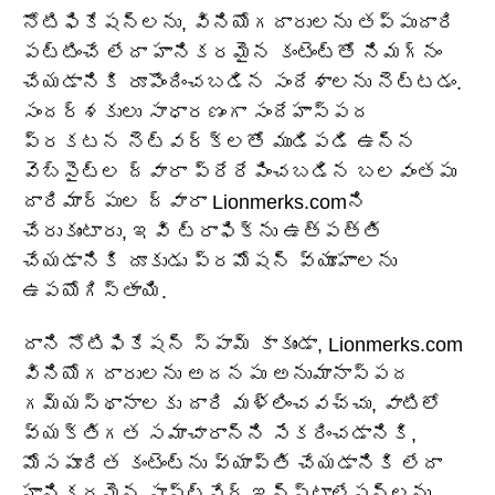
నోటిఫికేషన్‌లను, వినియోగదారులను తప్పుదారి
పట్టించే లేదా హానికరమైన కంటెంట్‌తో నిమగ్నం
చేయడానికి రూపొందించబడిన సందేశాలను నెట్టడం.
సందర్శకులు సాధారణంగా సందేహాస్పద
ప్రకటన నెట్‌వర్క్‌లతో ముడిపడి ఉన్న
వెబ్‌సైట్‌ల ద్వారా ప్రేరేపించబడిన బలవంతపు
దారిమార్పుల ద్వారా Lionmerks.comని
చేరుకుంటారు, ఇవి ట్రాఫిక్‌ను ఉత్పత్తి
చేయడానికి దూకుడు ప్రమోషన్ వ్యూహాలను
ఉపయోగిస్తాయి.
దాని నోటిఫికేషన్ స్పామ్ కాకుండా, Lionmerks.com
వినియోగదారులను అదనపు అనుమానాస్పద
గమ్యస్థానాలకు దారి మళ్లించవచ్చు, వాటిలో
వ్యక్తిగత సమాచారాన్ని సేకరించడానికి,
మోసపూరిత కంటెంట్‌ను వ్యాప్తి చేయడానికి లేదా
హానికరమైన సాఫ్ట్‌వేర్ ఇన్‌స్టాలేషన్‌లను