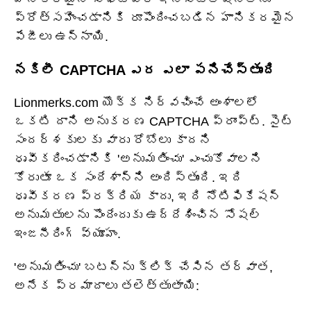
ప్రోత్సహించడానికి రూపొందించబడిన హానికరమైన
పేజీలు ఉన్నాయి.
నకిలీ CAPTCHA ఎర ఎలా పనిచేస్తుంది
Lionmerks.com యొక్క నిర్వచించే అంశాలలో
ఒకటి దాని అనుకరణ CAPTCHA ప్రాంప్ట్. సైట్
సందర్శకులకు వారు రోబోలు కాదని
ధృవీకరించడానికి 'అనుమతించు' ఎంచుకోవాలని
కోరుతూ ఒక సందేశాన్ని అందిస్తుంది. ఇది
ధృవీకరణ ప్రక్రియ కాదు, ఇది నోటిఫికేషన్
అనుమతులను పొందేందుకు ఉద్దేశించిన సోషల్
ఇంజనీరింగ్ వ్యూహం.
'అనుమతించు' బటన్‌ను క్లిక్ చేసిన తర్వాత,
అనేక ప్రమాదాలు తలెత్తుతాయి: