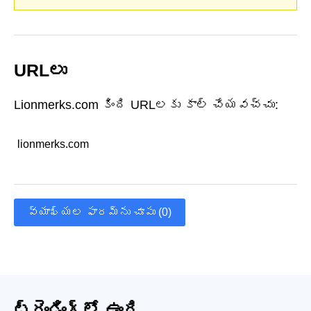
URLలు
Lionmerks.com కింది URLలకు కాల్ చేయవచ్చు:
lionmerks.com
వ్యాఖ్యల ఫారమ్‌ను చూపు (0)
ట్రెండింగ్‌లో ఉంది