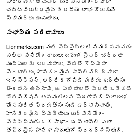
సాధారణంగా అనుబంధ దుర్వినియోగం ద్వారా
చట్టవిరుద్ధమైన ద్రవ్య లాభం కోరుకునే
స్కామర్లు ఉంచుతారు.
సంభావ్య పరిణామాలు
Lionmerks.com వంటి వెబ్‌సైట్‌లతో నిమగ్నమవడం
వల్ల వినియోగదారులు బహుళ సైబర్ భద్రతా
ముప్పులకు గురవుతారు. వీటిలో గోప్యతా
చొరబాట్లు, హానికరమైన సాఫ్ట్‌వేర్ ద్వారా
ఇన్ఫెక్షన్, ఆర్థిక దోపిడీ మరియు గుర్తింపు
దొంగతనం ఉన్నాయి. ఈ ఫలితాలలో ప్రతి ఒక్కటి
నోటిఫికేషన్ అనుమతులను పొందడానికి ప్రారంభ
మోసపూరిత ప్రయత్నం నుండి ఉద్భవించాయి,
హానికరమైన వ్యక్తులు దుర్వినియోగం
చేసినప్పుడు ఒక సాధారణ ప్రాంప్ట్ ఎలా
తీవ్రమైన హానిగా మారుతుందో ప్రదర్శిస్తుంది.