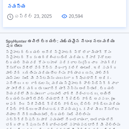
సమస్య
ఏప్రిల్ 23, 2025
20,594
SpyHunter ఉచిత ట్రయల్: ముఖ్యమైన నిబంధనలు మరియు
షరతులు
స్పైహంటర్ ట్రయల్ అనేది స్పైహంటర్ ప్రో లేదా మ్యాక్ కోసం
స్పైహంటర్ కొరకు ఉద్దేశించబడింది మరియు ఒకేసారి 7-రోజుల
ట్రయల్ వ్యవధి కోసం బహుళ పరికరాలను (ప్రచార సామగ్రి/
కొనుగోలు పేజీలో పేర్కొన్న విధంగా) కలిగి ఉంటుంది. ఇది సమగ్ర
మాల్వేర్ గుర్తింపు మరియు తొలగింపు కార్యాచరణను, మాల్వేర్
ముప్పుల నుండి మీ సిస్టమ్‌ను చురుకుగా రక్షించడానికి అధిక-
పనితీరు గల గార్డులను, మరియు స్పైహంటర్ హెల్ప్‌డెస్క్ ద్వారా
మా సాంకేతిక మద్దతు బృందానికి యాక్సెస్‌ను అందిస్తుంది. ట్రయల్
వ్యవధిలో మీకు ముందుగా ఎటువంటి ఛార్జీ విధించబడదు, అయితే
ట్రయల్‌ను యాక్టివేట్ చేయడానికి క్రెడిట్ కార్డ్ అవసరం. (ఈ
ఆఫర్ కింద ప్రీపెయిడ్ క్రెడిట్ కార్డ్‌లు, డెబిట్ కార్డ్‌లు మరియు
గిఫ్ట్ కార్డ్‌లు ఆమోదించబడకపోవచ్చు.) ఒకవేళ మీరు కొనుగోలు
చేయాలని నిర్ణయించుకుంటే, ట్రయల్ నుండి చెల్లింపు
సబ్‌స్క్రిప్షన్‌కు మారే సమయంలో నిరంతరాయంగా, అంతరాయం లేని
భద్రతా రక్షణను నిర్ధారించడంలో సహాయపడటానికి మీ చెల్లింపు