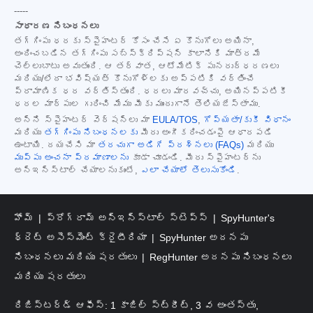
-----
సాధారణ నిబంధనలు
తగ్గింపు ధరకు స్పైహంటర్ కోసం చేసే ఏ కొనుగోలు అయినా,
అందించబడిన తగ్గింపు సబ్‌స్క్రిప్షన్ కాలానికి మాత్రమే
చెల్లుబాటు అవుతుంది. ఆ తర్వాత, ఆటోమేటిక్ పునరుద్ధరణలు
మరియు/లేదా భవిష్యత్ కొనుగోళ్లకు అప్పటికి వర్తించే
ప్రామాణిక ధర వర్తిస్తుంది. ధరలు మారవచ్చు, అయినప్పటికీ
ధరల మార్పుల గురించి మేము మీకు ముందుగానే తెలియజేస్తాము.
అన్ని స్పైహంటర్ వెర్షన్‌లు మా
EULA/TOS
,
గోప్యతా/కుకీ విధానం
మరియు
తగ్గింపు నిబంధనలకు
మీరు అంగీకరించడంపై ఆధారపడి
ఉంటాయి. దయచేసి మా
తరచుగా అడిగే ప్రశ్నలు (FAQs)
మరియు
ముప్పు అంచనా ప్రమాణాలను
కూడా చూడండి. మీరు స్పైహంటర్‌ను
అన్‌ఇన్‌స్టాల్ చేయాలనుకుంటే,
ఎలా చేయాలో తెలుసుకోండి
.
హోమ్
ప్రోగ్రామ్ అన్‌ఇన్‌స్టాల్ స్టెప్స్
SpyHunter's
థ్రెట్ అసెస్‌మెంట్ క్రైటీరియా
SpyHunter అదనపు
నిబంధనలు మరియు షరతులు
RegHunter అదనపు నిబంధనలు
మరియు షరతులు
రిజిస్టర్డ్ ఆఫీస్: 1 కాజిల్ స్ట్రీట్, 3 వ అంతస్తు,