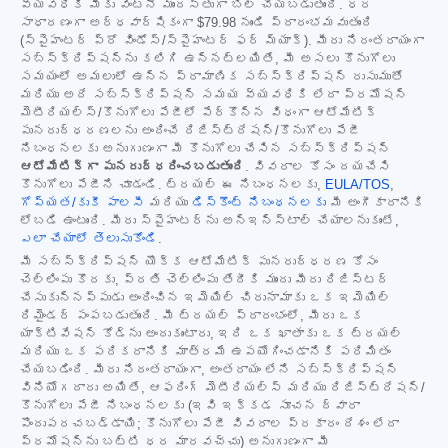
వ్యవధికి మీకు వెంటనే ముందస్తుగా బిల్ చేయబడుతుంది. ధర
సాధారణంగా అర్ధవార్షికంగా
$79.98
నుండి ప్రారంభమవుతుంది
(స్పైహంటర్ ప్రో విండోస్/స్పైహంటర్ ఫర్ మ్యాక్). మీరు నిరంతరాయంగా
సబ్‌స్క్రిప్షన్‌ను కలిగి ఉన్నట్లయితే, మీ అసలు కొనుగోలు
సమయంలో అమలులో ఉన్న ప్రామాణిక సబ్‌స్క్రిప్షన్ రుసుముతో
మరియు అదే సబ్‌స్క్రిప్షన్ సమయ వ్యవధికి లేదా ప్రమోషన్
మెటీరియల్స్/కొనుగోలు పేజీలో పేర్కొన్న విధంగా ఆటోమేటిక్
పునరుద్ధరణలను అందించే రిజిస్ట్రేషన్/కొనుగోలు పేజీ
నిబంధనలకు అనుగుణంగా మీ కొనుగోలు చేసిన సబ్‌స్క్రిప్షన్
ఆటోమేటిక్‌గా పునరుద్ధరించబడుతుంది
. వివరాల కోసం దయచేసి
కొనుగోలు పేజీని చూడండి. ట్రయల్ ఈ నిబంధనలకు,
EULA/TOS
,
గోప్యత/కుకీ పాలసీ
మరియు
డిస్కౌంట్ నిబంధనలకు
మీ అంగీకారానికి
లోబడి ఉంటుంది. మీరు స్పైహంటర్‌ను అన్‌ఇన్‌స్టాల్ చేయాలనుకుంటే,
ఎలా చేయాలో తెలుసుకోండి
.
మీ సబ్‌స్క్రిప్షన్ యొక్క ఆటోమేటిక్ పునరుద్ధరణ కోసం
చెల్లింపు కొరకు, ప్రతి చెల్లింపు తేదీకి ముందు మీరు రిజిస్టర్
చేసుకున్నప్పుడు అందించిన ఇమెయిల్ చిరునామాకు ఒక ఇమెయిల్
రిమైండర్ పంపబడుతుంది. మీ ట్రయల్ ప్రారంభంలో, మీరు ఒక
యాక్టివేషన్ కోడ్‌ను అందుకుంటారు, ఇది ఒక ఖాతాకు ఒక ట్రయల్
మరియు ఒక పరికరానికి మాత్రమే ఉపయోగించడానికి పరిమితం
చేయబడింది. మీరు నిరంతరాయంగా, అంతరాయం లేని సబ్‌స్క్రిప్షన్
వినియోగదారు అయితే, ఆఫరింగ్ మెటీరియల్స్ మరియు రిజిస్ట్రేషన్/
కొనుగోలు పేజీ నిబంధనలకు (ఇవి ఇక్కడ సూచన ద్వారా
పొందుపరచబడ్డాయి; కొనుగోలు పేజీ వివరాల ప్రకారం దేశం లేదా
ప్రమోషన్‌ను బట్టి ధర మారవచ్చు) అనుగుణంగా మీ