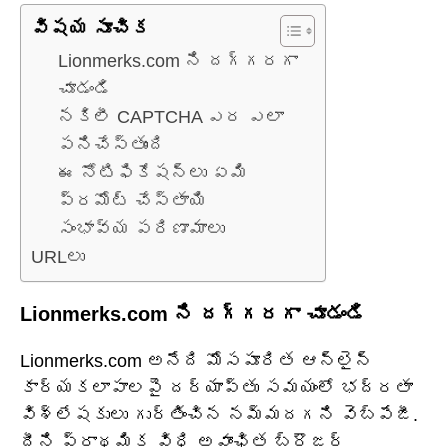
విషయ సూచిక
Lionmerks.com ని దగ్గరగా
చూడండి
నకిలీ CAPTCHA ఎర ఎలా
పనిచేస్తుంది
ఈ నోటిఫికేషన్‌లు ఏమి
ప్రమోట్ చేస్తాయి
సంభావ్య పరిణామాలు
URLలు
Lionmerks.com ని దగ్గరగా చూడండి
Lionmerks.com అనేది మోసపూరిత ఆన్‌లైన్
కార్యకలాపాలపై దర్యాప్తు సమయంలో భద్రతా
విశ్లేషకులు గుర్తించిన నమ్మదగని వెబ్‌పేజీ.
దీని ప్రాథమిక విధి అవాంఛిత బ్రౌజర్