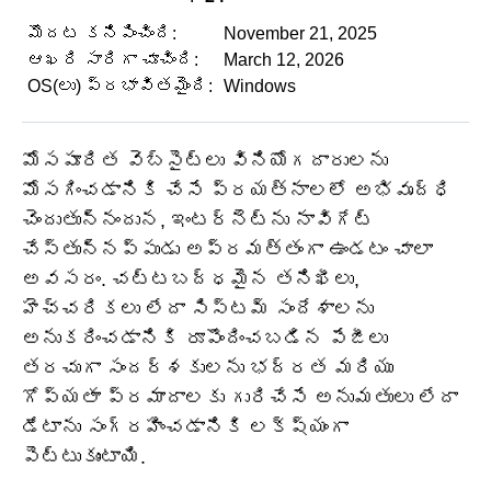
మొదట కనిపించింది:
November 21, 2025
ఆఖరి సారిగా చూచింది:
March 12, 2026
OS(లు) ప్రభావితమైంది:
Windows
మోసపూరిత వెబ్‌సైట్‌లు వినియోగదారులను
మోసగించడానికి చేసే ప్రయత్నాలలో అభివృద్ధి
చెందుతున్నందున, ఇంటర్నెట్‌ను నావిగేట్
చేస్తున్నప్పుడు అప్రమత్తంగా ఉండటం చాలా
అవసరం. చట్టబద్ధమైన తనిఖీలు,
హెచ్చరికలు లేదా సిస్టమ్ సందేశాలను
అనుకరించడానికి రూపొందించబడిన పేజీలు
తరచుగా సందర్శకులను భద్రత మరియు
గోప్యతా ప్రమాదాలకు గురిచేసే అనుమతులు లేదా
డేటాను సంగ్రహించడానికి లక్ష్యంగా
పెట్టుకుంటాయి.