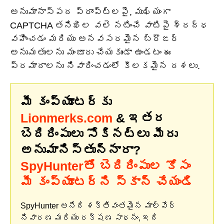
అనుమానాస్పద ప్రాంప్ట్‌లపై, ముఖ్యంగా
CAPTCHA తనిఖీల వలె నటించే వాటిపై శ్రద్ధ
వహించడం మరియు అనవసరమైన బ్రౌజర్
అనుమతులను మంజూరు చేయకుండా ఉండటం ఈ
ప్రమాదాలను నివారించడంలో కీలకమైన దశలు.
మీ కంప్యూటర్‌కు
Lionmerks.com
& ఇతర
బెదిరింపులు సోకినట్లు మీరు
అనుమానిస్తున్నారా?
SpyHunterతో బెదిరింపుల కోసం
మీ కంప్యూటర్‌ని స్కాన్ చేయండి
SpyHunter అనేది శక్తివంతమైన మాల్వేర్
నివారణ మరియు రక్షణ సాధనం, ఇది