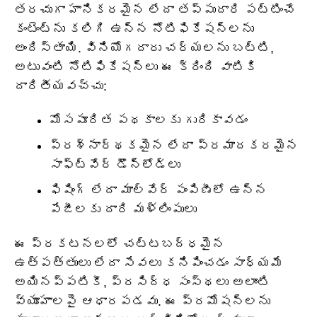
తరచుగా హానికరమైన లేదా తప్పుదారి పట్టించే
కంటెంట్‌ను కలిగి ఉన్న నోటిఫికేషన్‌లను
అందిస్తాయి. వినియోగదారు చర్యలను బట్టి,
అటువంటి నోటిఫికేషన్‌లు ఈ క్రింది వాటికి
దారితీయవచ్చు:
మోసపూరిత పథకాలకు గురికావడం
ప్రశ్నార్థకమైన లేదా ప్రమాదకరమైన
సాఫ్ట్‌వేర్ డౌన్‌లోడ్‌లు
ఫిషింగ్ లేదా మాల్వేర్ పంపిణీలో ఉన్న
పేజీలకు దారి మళ్లింపులు
ఈ ప్రకటనలలో చట్టబద్ధమైన
ఉత్పత్తులు లేదా సేవలు కనిపించడం సాధ్యమే
అయినప్పటికీ, ప్రసిద్ధ సంస్థలు అలాంటి
వ్యూహాలపై ఆధారపడవు. ఈ ప్రమోషన్‌లను