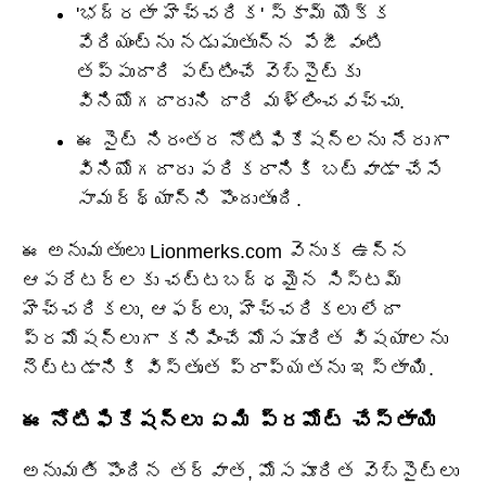
'భద్రతా హెచ్చరిక' స్కామ్ యొక్క
వేరియంట్‌ను నడుపుతున్న పేజీ వంటి
తప్పుదారి పట్టించే వెబ్‌సైట్‌కు
వినియోగదారుని దారి మళ్లించవచ్చు.
ఈ సైట్ నిరంతర నోటిఫికేషన్‌లను నేరుగా
వినియోగదారు పరికరానికి బట్వాడా చేసే
సామర్థ్యాన్ని పొందుతుంది.
ఈ అనుమతులు Lionmerks.com వెనుక ఉన్న
ఆపరేటర్లకు చట్టబద్ధమైన సిస్టమ్
హెచ్చరికలు, ఆఫర్లు, హెచ్చరికలు లేదా
ప్రమోషన్లుగా కనిపించే మోసపూరిత విషయాలను
నెట్టడానికి విస్తృత ప్రాప్యతను ఇస్తాయి.
ఈ నోటిఫికేషన్‌లు ఏమి ప్రమోట్ చేస్తాయి
అనుమతి పొందిన తర్వాత, మోసపూరిత వెబ్‌సైట్‌లు