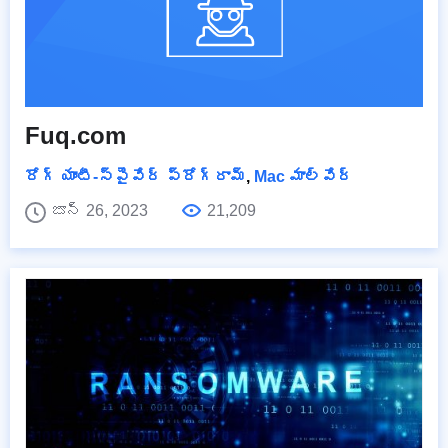
Fuq.com
రోగ్ యాంటీ-స్పైవేర్ ప్రోగ్రామ్
,
Mac మాల్వేర్
జూన్ 26, 2023
21,209