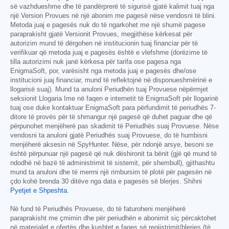
së vazhdueshme dhe të pandërprerë të sigurisë gjatë kalimit tuaj nga
një Version Provues në një abonim me pagesë nëse vendosni të blini.
Metoda juaj e pagesës nuk do të ngarkohet me një shumë pagese
paraprakisht gjatë Versionit Provues, megjithëse kërkesat për
autorizim mund të dërgohen në institucionin tuaj financiar për të
verifikuar që metoda juaj e pagesës është e vlefshme (dorëzime të
tilla autorizimi nuk janë kërkesa për tarifa ose pagesa nga
EnigmaSoft, por, varësisht nga metoda juaj e pagesës dhe/ose
institucioni juaj financiar, mund të reflektojnë në disponueshmërinë e
llogarisë suaj). Mund ta anuloni Periudhën tuaj Provuese nëpërmjet
seksionit Llogaria Ime në faqen e internetit të EnigmaSoft për llogarinë
tuaj ose duke kontaktuar EnigmaSoft para përfundimit të periudhës 7-
ditore të provës për të shmangur një pagesë që duhet paguar dhe që
përpunohet menjëherë pas skadimit të Periudhës suaj Provuese. Nëse
vendosni ta anuloni gjatë Periudhës suaj Provuese, do të humbisni
menjëherë aksesin në SpyHunter. Nëse, për ndonjë arsye, besoni se
është përpunuar një pagesë që nuk dëshironit ta bënit (gjë që mund të
ndodhë në bazë të administrimit të sistemit, për shembull), gjithashtu
mund ta anuloni dhe të merrni një rimbursim të plotë për pagesën në
çdo kohë brenda 30 ditëve nga data e pagesës së blerjes. Shihni
Pyetjet e Shpeshta
.
Në fund të Periudhës Provuese, do të faturoheni menjëherë
paraprakisht me çmimin dhe për periudhën e abonimit siç përcaktohet
në materialet e ofertës dhe kushtet e faqes së regjistrimit/blerjes (të