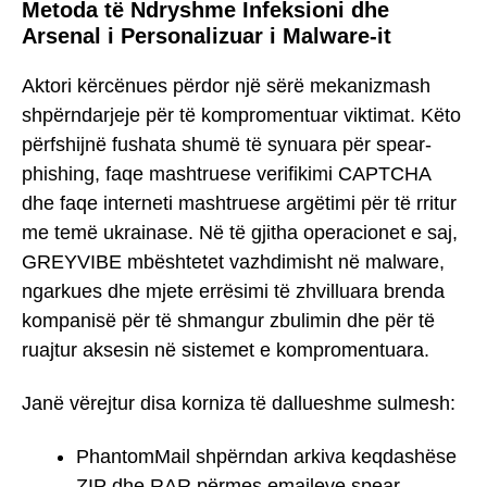
Metoda të Ndryshme Infeksioni dhe
Arsenal i Personalizuar i Malware-it
Aktori kërcënues përdor një sërë mekanizmash
shpërndarjeje për të kompromentuar viktimat. Këto
përfshijnë fushata shumë të synuara për spear-
phishing, faqe mashtruese verifikimi CAPTCHA
dhe faqe interneti mashtruese argëtimi për të rritur
me temë ukrainase. Në të gjitha operacionet e saj,
GREYVIBE mbështetet vazhdimisht në malware,
ngarkues dhe mjete errësimi të zhvilluara brenda
kompanisë për të shmangur zbulimin dhe për të
ruajtur aksesin në sistemet e kompromentuara.
Janë vërejtur disa korniza të dallueshme sulmesh:
PhantomMail shpërndan arkiva keqdashëse
ZIP dhe RAR përmes emaileve spear-