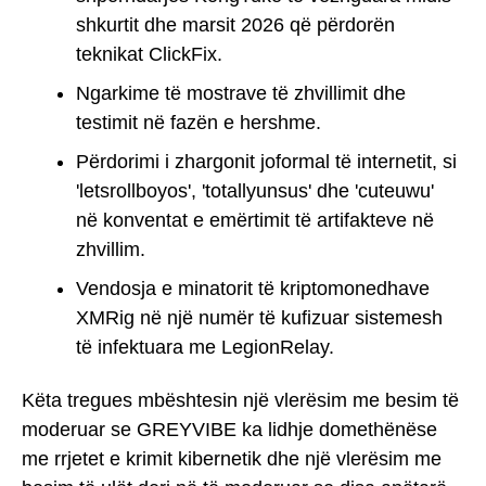
shkurtit dhe marsit 2026 që përdorën
teknikat ClickFix.
Ngarkime të mostrave të zhvillimit dhe
testimit në fazën e hershme.
Përdorimi i zhargonit joformal të internetit, si
'letsrollboyos', 'totallyunsus' dhe 'cuteuwu'
në konventat e emërtimit të artifakteve në
zhvillim.
Vendosja e minatorit të kriptomonedhave
XMRig në një numër të kufizuar sistemesh
të infektuara me LegionRelay.
Këta tregues mbështesin një vlerësim me besim të
moderuar se GREYVIBE ka lidhje domethënëse
me rrjetet e krimit kibernetik dhe një vlerësim me