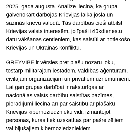
2025. gada augusta. Analīze liecina, ka grupa
galvenokārt darbojas Krievijas laika joslā un
sazinās krievu valodā. Tās darbības cieši atbilst
Krievijas valsts interesēm, jo īpaši izlūkdienestu
datu vākšanas centieniem, kas saistīti ar notiekošo
Krievijas un Ukrainas konfliktu.
GREYVIBE ir vērsies pret plašu nozaru loku,
tostarp militārajām iestādēm, valdības aģentūrām,
civilajām organizācijām un privātiem uzņēmumiem.
Lai gan grupas darbībai ir raksturīgas ar
nacionālas valsts darbību saistītas pazīmes,
pierādījumi liecina arī par saistību ar plašāku
Krievijas kibernoziedznieku vidi, izmantojot
personas, kuras tiek uzskatītas par pašreizējiem
vai bijušajiem kibernoziedzniekiem.