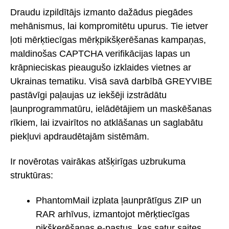
Draudu izpildītājs izmanto dažādus piegādes
mehānismus, lai kompromitētu upurus. Tie ietver
ļoti mērķtiecīgas mērķpikšķerēšanas kampaņas,
maldinošas CAPTCHA verifikācijas lapas un
krāpnieciskas pieaugušo izklaides vietnes ar
Ukrainas tematiku. Visā savā darbībā GREYVIBE
pastāvīgi paļaujas uz iekšēji izstrādātu
ļaunprogrammatūru, ielādētājiem un maskēšanas
rīkiem, lai izvairītos no atklāšanas un saglabātu
piekļuvi apdraudētajām sistēmām.
Ir novērotas vairākas atšķirīgas uzbrukuma
struktūras:
PhantomMail izplata ļaunprātīgus ZIP un
RAR arhīvus, izmantojot mērķtiecīgas
pikšķerēšanas e-pastus, kas satur saites,