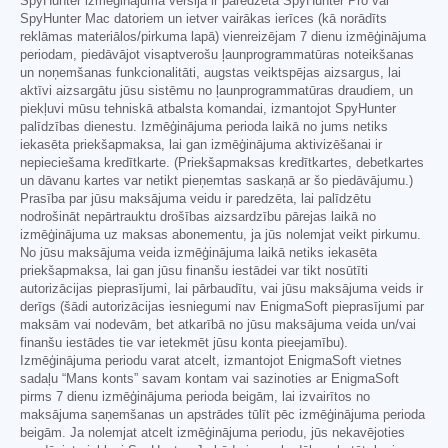
SpyHunter izmēģinājuma versija ir paredzēta SpyHunter Pro vai
SpyHunter Mac datoriem un ietver vairākas ierīces (kā norādīts
reklāmas materiālos/pirkuma lapā) vienreizējam 7 dienu izmēģinājuma
periodam, piedāvājot visaptverošu ļaunprogrammatūras noteikšanas
un noņemšanas funkcionalitāti, augstas veiktspējas aizsargus, lai
aktīvi aizsargātu jūsu sistēmu no ļaunprogrammatūras draudiem, un
piekļuvi mūsu tehniskā atbalsta komandai, izmantojot SpyHunter
palīdzības dienestu. Izmēģinājuma perioda laikā no jums netiks
iekasēta priekšapmaksa, lai gan izmēģinājuma aktivizēšanai ir
nepieciešama kredītkarte. (Priekšapmaksas kredītkartes, debetkartes
un dāvanu kartes var netikt pieņemtas saskaņā ar šo piedāvājumu.)
Prasība par jūsu maksājuma veidu ir paredzēta, lai palīdzētu
nodrošināt nepārtrauktu drošības aizsardzību pārejas laikā no
izmēģinājuma uz maksas abonementu, ja jūs nolemjat veikt pirkumu.
No jūsu maksājuma veida izmēģinājuma laikā netiks iekasēta
priekšapmaksa, lai gan jūsu finanšu iestādei var tikt nosūtīti
autorizācijas pieprasījumi, lai pārbaudītu, vai jūsu maksājuma veids ir
derīgs (šādi autorizācijas iesniegumi nav EnigmaSoft pieprasījumi par
maksām vai nodevām, bet atkarībā no jūsu maksājuma veida un/vai
finanšu iestādes tie var ietekmēt jūsu konta pieejamību).
Izmēģinājuma periodu varat atcelt, izmantojot EnigmaSoft vietnes
sadaļu “Mans konts” savam kontam vai sazinoties ar EnigmaSoft
pirms 7 dienu izmēģinājuma perioda beigām, lai izvairītos no
maksājuma saņemšanas un apstrādes tūlīt pēc izmēģinājuma perioda
beigām. Ja nolemjat atcelt izmēģinājuma periodu, jūs nekavējoties