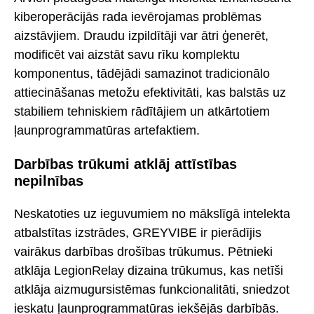
kiberoperācijās rada ievērojamas problēmas
aizstāvjiem. Draudu izpildītāji var ātri ģenerēt,
modificēt vai aizstāt savu rīku komplektu
komponentus, tādējādi samazinot tradicionālo
attiecināšanas metožu efektivitāti, kas balstās uz
stabiliem tehniskiem rādītājiem un atkārtotiem
ļaunprogrammatūras artefaktiem.
Darbības trūkumi atklāj attīstības
nepilnības
Neskatoties uz ieguvumiem no mākslīgā intelekta
atbalstītas izstrādes, GREYVIBE ir pierādījis
vairākus darbības drošības trūkumus. Pētnieki
atklāja LegionRelay dizaina trūkumus, kas netīši
atklāja aizmugursistēmas funkcionalitāti, sniedzot
ieskatu ļaunprogrammatūras iekšējās darbībās.