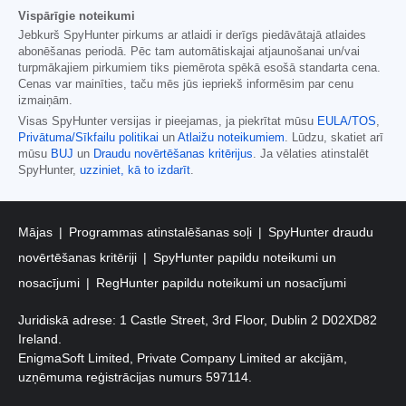
Vispārīgie noteikumi
Jebkurš SpyHunter pirkums ar atlaidi ir derīgs piedāvātajā atlaides
abonēšanas periodā. Pēc tam automātiskajai atjaunošanai un/vai
turpmākajiem pirkumiem tiks piemērota spēkā esošā standarta cena.
Cenas var mainīties, taču mēs jūs iepriekš informēsim par cenu
izmaiņām.
Visas SpyHunter versijas ir pieejamas, ja piekrītat mūsu
EULA/TOS
,
Privātuma/Sīkfailu politikai
un
Atlaižu noteikumiem
. Lūdzu, skatiet arī
mūsu
BUJ
un
Draudu novērtēšanas kritērijus
. Ja vēlaties atinstalēt
SpyHunter,
uzziniet, kā to izdarīt
.
Mājas
Programmas atinstalēšanas soļi
SpyHunter draudu
novērtēšanas kritēriji
SpyHunter papildu noteikumi un
nosacījumi
RegHunter papildu noteikumi un nosacījumi
Juridiskā adrese: 1 Castle Street, 3rd Floor, Dublin 2 D02XD82
Ireland.
EnigmaSoft Limited, Private Company Limited ar akcijām,
uzņēmuma reģistrācijas numurs 597114.