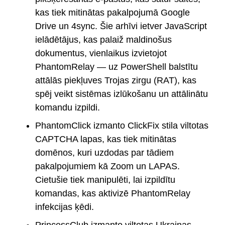
kas tiek mitinātas pakalpojumā Google
Drive un 4sync. Šie arhīvi ietver JavaScript
ielādētājus, kas palaiž maldinošus
dokumentus, vienlaikus izvietojot
PhantomRelay — uz PowerShell balstītu
attālās piekļuves Trojas zirgu (RAT), kas
spēj veikt sistēmas izlūkošanu un attālinātu
komandu izpildi.
PhantomClick izmanto ClickFix stila viltotas
CAPTCHA lapas, kas tiek mitinātas
domēnos, kuri uzdodas par tādiem
pakalpojumiem kā Zoom un LAPAS.
Cietušie tiek manipulēti, lai izpildītu
komandas, kas aktivizē PhantomRelay
infekcijas ķēdi.
PrincessClub izmanto viltotas Ukrainas