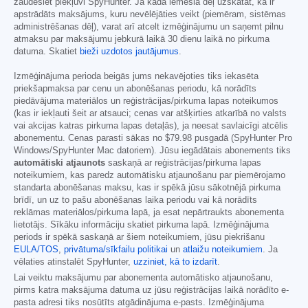
zaudēsiet piekļuvi SpyHunter. Ja kāda iemesla dēļ uzskatāt, ka ir
apstrādāts maksājums, kuru nevēlējāties veikt (piemēram, sistēmas
administrēšanas dēļ), varat arī atcelt izmēģinājumu un saņemt pilnu
atmaksu par maksājumu jebkurā laikā 30 dienu laikā no pirkuma
datuma. Skatiet
bieži uzdotos jautājumus
.
Izmēģinājuma perioda beigās jums nekavējoties tiks iekasēta
priekšapmaksa par cenu un abonēšanas periodu, kā norādīts
piedāvājuma materiālos un reģistrācijas/pirkuma lapas noteikumos
(kas ir iekļauti šeit ar atsauci; cenas var atšķirties atkarībā no valsts
vai akcijas katras pirkuma lapas detaļās), ja neesat savlaicīgi atcēlis
abonementu. Cenas parasti sākas no
$79.98
pusgadā (SpyHunter Pro
Windows/SpyHunter Mac datoriem). Jūsu iegādātais abonements tiks
automātiski atjaunots
saskaņā ar reģistrācijas/pirkuma lapas
noteikumiem, kas paredz automātisku atjaunošanu par piemērojamo
standarta abonēšanas maksu, kas ir spēkā jūsu sākotnējā pirkuma
brīdī, un uz to pašu abonēšanas laika periodu vai kā norādīts
reklāmas materiālos/pirkuma lapā, ja esat nepārtraukts abonementa
lietotājs. Sīkāku informāciju skatiet pirkuma lapā. Izmēģinājuma
periods ir spēkā saskaņā ar šiem noteikumiem, jūsu piekrišanu
EULA/TOS
,
privātuma/sīkfailu politikai
un
atlaižu noteikumiem
. Ja
vēlaties atinstalēt SpyHunter,
uzziniet, kā to izdarīt
.
Lai veiktu maksājumu par abonementa automātisko atjaunošanu,
pirms katra maksājuma datuma uz jūsu reģistrācijas laikā norādīto e-
pasta adresi tiks nosūtīts atgādinājuma e-pasts. Izmēģinājuma