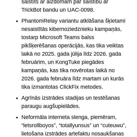
saistīts ar aizdomām par saistību ar
TrickBot bandu un UAC-0098.
PhantomRelay variantu atklāšana šķietami
nesaistītās kibernoziedznieku kampaņās,
tostarp Microsoft Teams balss
pikšķerēšanas operācijās, kas tika veiktas
laikā no 2025. gada jūlija līdz 2026. gada
februārim, un KongTuke piegādes
kampaņās, kas tika novērotas laikā no
2026. gada februāra līdz martam un kurās
tika izmantotas ClickFix metodes.
Agrīnās izstrādes stadijas un testēšanas
paraugu augšupielādes.
Neformāla interneta slenga, piemēram,
“letsrollboyos”, “totallyunsus” un “cuteuwu”,
lietošana izstrādes artefaktu nosaukšanas