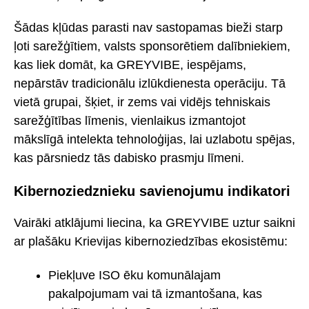
Šādas kļūdas parasti nav sastopamas bieži starp
ļoti sarežģītiem, valsts sponsorētiem dalībniekiem,
kas liek domāt, ka GREYVIBE, iespējams,
nepārstāv tradicionālu izlūkdienesta operāciju. Tā
vietā grupai, šķiet, ir zems vai vidējs tehniskais
sarežģītības līmenis, vienlaikus izmantojot
mākslīgā intelekta tehnoloģijas, lai uzlabotu spējas,
kas pārsniedz tās dabisko prasmju līmeni.
Kibernoziedznieku savienojumu indikatori
Vairāki atklājumi liecina, ka GREYVIBE uztur saikni
ar plašāku Krievijas kibernoziedzības ekosistēmu:
Piekļuve ISO ēku komunālajam
pakalpojumam vai tā izmantošana, kas