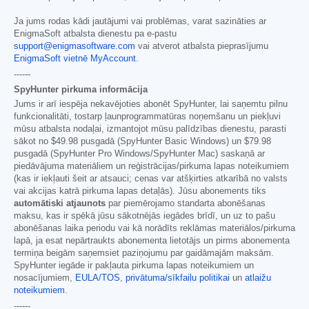
Ja jums rodas kādi jautājumi vai problēmas, varat sazināties ar
EnigmaSoft atbalsta dienestu pa e-pastu
support@enigmasoftware.com
vai atverot atbalsta pieprasījumu
EnigmaSoft vietnē MyAccount
.
------
SpyHunter pirkuma informācija
Jums ir arī iespēja nekavējoties abonēt SpyHunter, lai saņemtu pilnu
funkcionalitāti, tostarp ļaunprogrammatūras noņemšanu un piekļuvi
mūsu atbalsta nodaļai, izmantojot mūsu palīdzības dienestu, parasti
sākot no
$49.98
pusgadā (SpyHunter Basic Windows) un
$79.98
pusgadā (SpyHunter Pro Windows/SpyHunter Mac) saskaņā ar
piedāvājuma materiāliem un reģistrācijas/pirkuma lapas noteikumiem
(kas ir iekļauti šeit ar atsauci; cenas var atšķirties atkarībā no valsts
vai akcijas katrā pirkuma lapas detaļās). Jūsu abonements tiks
automātiski atjaunots
par piemērojamo standarta abonēšanas
maksu, kas ir spēkā jūsu sākotnējās iegādes brīdī, un uz to pašu
abonēšanas laika periodu vai kā norādīts reklāmas materiālos/pirkuma
lapā, ja esat nepārtraukts abonementa lietotājs un pirms abonementa
termiņa beigām saņemsiet paziņojumu par gaidāmajām maksām.
SpyHunter iegāde ir pakļauta pirkuma lapas noteikumiem un
nosacījumiem,
EULA/TOS
,
privātuma/sīkfailu politikai
un
atlaižu
noteikumiem
.
------