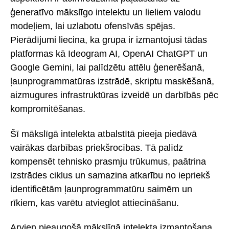
ģeneratīvo mākslīgo intelektu un lieliem valodu
modeļiem, lai uzlabotu ofensīvās spējas.
Pierādījumi liecina, ka grupa ir izmantojusi tādas
platformas kā Ideogram AI, OpenAI ChatGPT un
Google Gemini, lai palīdzētu attēlu ģenerēšanā,
ļaunprogrammatūras izstrādē, skriptu maskēšanā,
aizmugures infrastruktūras izveidē un darbībās pēc
kompromitēšanas.
Šī mākslīgā intelekta atbalstītā pieeja piedāvā
vairākas darbības priekšrocības. Tā palīdz
kompensēt tehnisko prasmju trūkumus, paātrina
izstrādes ciklus un samazina atkarību no iepriekš
identificētām ļaunprogrammatūru saimēm un
rīkiem, kas varētu atvieglot attiecināšanu.
Arvien pieaugošā mākslīgā intelekta izmantošana