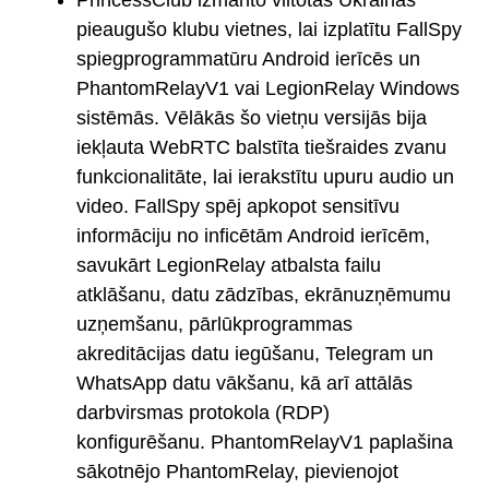
pieaugušo klubu vietnes, lai izplatītu FallSpy
spiegprogrammatūru Android ierīcēs un
PhantomRelayV1 vai LegionRelay Windows
sistēmās. Vēlākās šo vietņu versijās bija
iekļauta WebRTC balstīta tiešraides zvanu
funkcionalitāte, lai ierakstītu upuru audio un
video. FallSpy spēj apkopot sensitīvu
informāciju no inficētām Android ierīcēm,
savukārt LegionRelay atbalsta failu
atklāšanu, datu zādzības, ekrānuzņēmumu
uzņemšanu, pārlūkprogrammas
akreditācijas datu iegūšanu, Telegram un
WhatsApp datu vākšanu, kā arī attālās
darbvirsmas protokola (RDP)
konfigurēšanu. PhantomRelayV1 paplašina
sākotnējo PhantomRelay, pievienojot