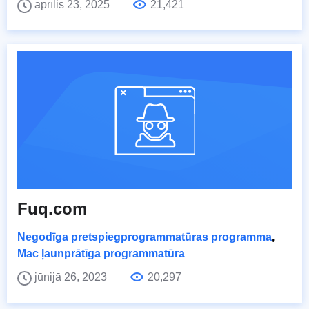
aprīlis 23, 2025
21,421
Fuq.com
Negodīga pretspiegprogrammatūras programma
,
Mac ļaunprātīga programmatūra
jūnijā 26, 2023
20,297