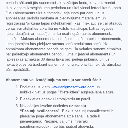
perioda sākumā jūs saņemsiet aktivizācijas kodu, ko var izmantot
tikai vienam izmēģinājuma periodam un tikai vienai ierīcei katrā kontā.
Jūsu abonements tiks automātiski atjaunots par cenu un uz
abonēšanas periodu saskaņā ar piedāvājuma materiāliem un
reģistrācijas/pirkuma lapas noteikumiem (kas ir iekļauti šeit ar atsauci;
cenas var atšķirties atkarībā no valsts vai akcijas katras iegādes
lapas detaļās), ar nosacījumu, ka esat nepārtraukts abonementa
lietotājs. Maksas abonementa lietotājiem, ja jūs atcelsiet abonementu,
jums joprojām būs piekļuve savam(-iem) produktam(-iem) līdz
apmaksātā abonementa perioda beigām. Ja vēlaties saņemt atmaksu
par pašreizējo abonementa periodu, jums ir jāatceļ abonements un
jāpiesakās atmaksai 30 dienu laikā pēc pēdējā pirkuma, un jūs
nekavējoties pārtrauksiet saņemt pilnu funkcionalitāti, tiklīdz atmaksa
būs apstrādāta.
Abonementu vai izmēģinājuma versiju var atcelt šādi:
Dodieties uz vietni
www.enigmasoftware.com
un
noklikšķiniet uz pogas
"Pieteikties"
augšējā labajā stūrī.
Piesakieties ar savu lietotājvārdu un paroli.
Navigācijas izvēlnē dodieties uz
sadaļu
“Pasūtījums/licences”.
Blakus pasūtījumam/licencei ir
pieejama poga abonementa atcelšanai, ja tāda ir
piemērojama. Piezīme. Ja jums ir vairāki
pasūtījumi/produkti, tie būs jāatceļ atsevišķi.