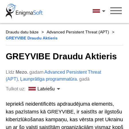
Skip
to
Latviešu
content
Draudu datu bāze
Advanced Persistent Threat (APT)
GREYVIBE Draudu Aktieris
GREYVIBE Draudu Aktieris
Līdz
Mezo.
gadam
Advanced Persistent Threat
(APT)
,
Ļaunprātīga programmatūra
. gadā
Tulkot uz:
Latviešu
Iepriekš neidentificēts apdraudējuma elements,
kas pazīstams kā GREYVIBE, ir saistīts ar ilgstošu
kiberizlūkošanas kampaņu, kas vērsta pret Ukrainu
un ar šo valsti saistītām organizācijām vismaz kopš