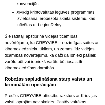
konvencijās.
XMRig kriptovalūtas ieguves programmas
izvietošana ierobežotā skaitā sistēmu, kas
inficētas ar LegionRelay.
Šie rādītāji apstiprina vidējas ticamības
novērtējumu, ka GREYVIBE ir nozīmīgas saites ar
kibernoziedznieku tīkliem, un zemas līdz vidējas
ticamības novērtējumu, ka daži dalībnieki pašlaik
varētu būt vai iepriekš varētu būt iesaistīti
kibernoziedzības darbībās.
Robežas sapludināšana starp valsts un
kriminālām operācijām
Precīzs GREYVIBE attiecību raksturs ar Krievijas
valsti joprojām nav skaidrs. Pastāv vairākas