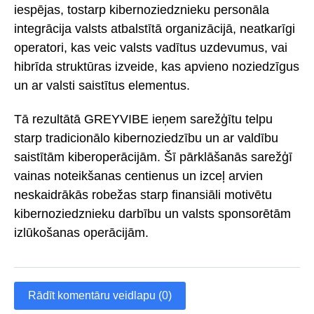
iespējas, tostarp kibernoziedznieku personāla
integrācija valsts atbalstītā organizācijā, neatkarīgi
operatori, kas veic valsts vadītus uzdevumus, vai
hibrīda struktūras izveide, kas apvieno noziedzīgus
un ar valsti saistītus elementus.
Tā rezultātā GREYVIBE ieņem sarežģītu telpu
starp tradicionālo kibernoziedzību un ar valdību
saistītām kiberoperācijām. Šī pārklāšanās sarežģī
vainas noteikšanas centienus un izceļ arvien
neskaidrākās robežas starp finansiāli motivētu
kibernoziedznieku darbību un valsts sponsorētām
izlūkošanas operācijām.
Rādīt komentāru veidlapu (0)