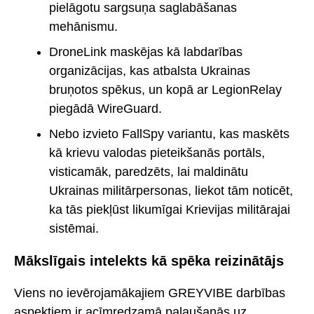
pielāgotu sargsuņa saglabāšanas
mehānismu.
DroneLink maskējas kā labdarības
organizācijas, kas atbalsta Ukrainas
bruņotos spēkus, un kopā ar LegionRelay
piegādā WireGuard.
Nebo izvieto FallSpy variantu, kas maskēts
kā krievu valodas pieteikšanās portāls,
visticamāk, paredzēts, lai maldinātu
Ukrainas militārpersonas, liekot tām noticēt,
ka tās piekļūst likumīgai Krievijas militārajai
sistēmai.
Mākslīgais intelekts kā spēka reizinātājs
Viens no ievērojamākajiem GREYVIBE darbības
aspektiem ir acīmredzamā paļaušanās uz