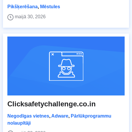
Pikšķerēšana
,
Mēstules
maijā 30, 2026
Clicksafetychallenge.co.in
Negodīgas vietnes
,
Adware
,
Pārlūkprogrammu
nolaupītāji